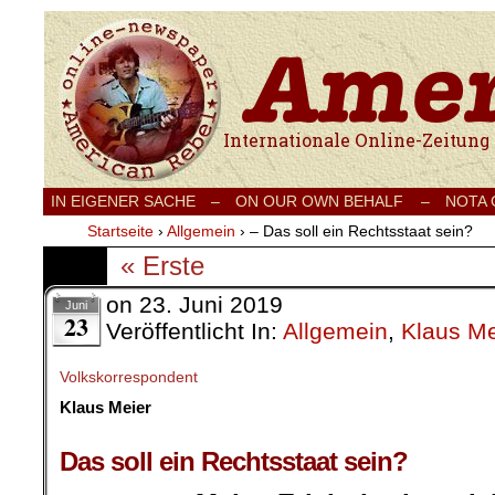
Internationale Onlinezeitung für Frieden
IN EIGENER SACHE
–
ON OUR OWN BEHALF –
NOTA
Startseite
›
Allgemein
›
– Das soll ein Rechtsstaat sein?
« Erste
on
23. Juni 2019
Juni
23
Veröffentlicht In:
Allgemein
,
Klaus Me
Volkskorrespondent
Klaus Meier
Das soll ein Rechtsstaat sein?