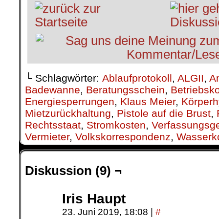
└ Schlagwörter:
Ablaufprotokoll
,
ALGII
,
A
Badewanne
,
Beratungsschein
,
Betriebsk
Energiesperrungen
,
Klaus Meier
,
Körperh
Mietzurückhaltung
,
Pistole auf die Brust
,
Rechtsstaat
,
Stromkosten
,
Verfassungsge
Vermieter
,
Volkskorrespondenz
,
Wasserk
Diskussion (9) ¬
Iris Haupt
23. Juni 2019, 18:08
|
#