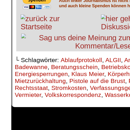
Auch linker Journalismus ist nicht
und auch kleine Spenden können he
└ Schlagwörter:
Ablaufprotokoll
,
ALGII
,
A
Badewanne
,
Beratungsschein
,
Betriebsk
Energiesperrungen
,
Klaus Meier
,
Körperh
Mietzurückhaltung
,
Pistole auf die Brust
,
Rechtsstaat
,
Stromkosten
,
Verfassungsge
Vermieter
,
Volkskorrespondenz
,
Wasserk