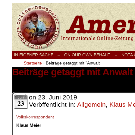
Internationale Onlinezeitung für Frieden
IN EIGENER SACHE
–
ON OUR OWN BEHALF –
NOTA
Startseite
›
Beiträge getaggt mit "Anwalt"
Beiträge getaggt mit Anwalt
1 Ergebnis.
on
23. Juni 2019
Juni
23
Veröffentlicht In:
Allgemein
,
Klaus Me
Volkskorrespondent
Klaus Meier