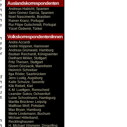
Auslandskorrespondenten
e
Andreas Habicht, Spanien
n
Jairo Gomez Garcia, Spanien
n
Noel Nascimento, Brasilien
n
Rainer Kranz, Portugal
e
Rui Filipe Gutschmidt, Portugal
Yücel Özdemir, Türkei
Volkskorrespondenten/innen
n
Andre Accardi
e
André Höppner, Hannover
e
Andreas Grünwald, Hamburg
r
Bastian Reichardt, Königswinter
Diethard Möller, Stuttgart
Fritz Theisen, Stuttgart
Gizem Gözüacik, Mannheim
Heinrich Schreiber
Ilga Röder, Saarbrücken
d
Jens Lustig, Augsburg
n
Kalle Schulze, Sassnitz
Kiki Rebell, Kiel
r
K-M. Luettgen, Remscheid
u
Leander Sukov, Ochsenfurt
s
Luise Schoolmann, Hambgurg
Maritta Brückner, Leipzig
Matthias Wolf, Potsdam
Max Bryan, Hamburg
Merle Lindemann, Bochum
Michael Hillerband,
n
Recklinghausen
n
H. Michael Vilsmeier, Dingolfing