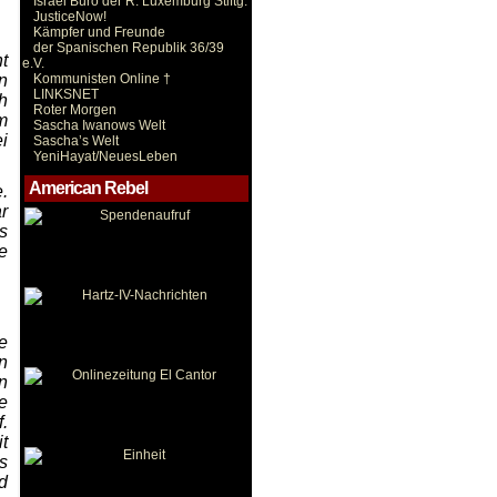
Israel Büro der R. Luxemburg Stiftg.
JusticeNow!
Kämpfer und Freunde
der Spanischen Republik 36/39
t
e.V.
n
Kommunisten Online †
LINKSNET
h
Roter Morgen
m
Sascha Iwanows Welt
i
Sascha’s Welt
YeniHayat/NeuesLeben
American Rebel
.
r
s
e
e
n
n
e
.
t
s
d