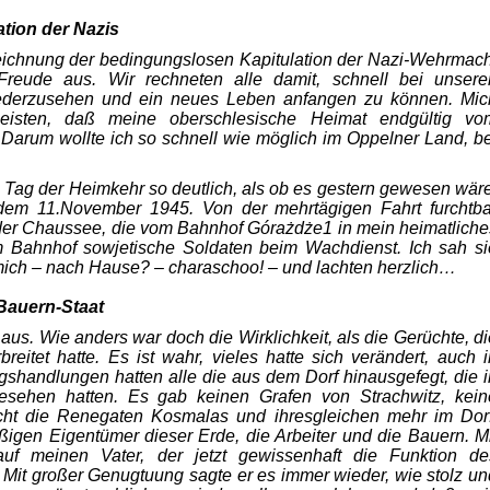
tion der Nazis
eichnung der bedingungslosen Kapitu­lation der Nazi-Wehrmach
Freude aus. Wir rechneten alle damit, schnell bei unsere
ieder­zusehen und ein neues Leben anfangen zu können. Mic
eisten, daß meine oberschlesische Heimat endgültig vo
 Darum wollte ich so schnell wie möglich im Oppelner Land, be
 Tag der Heimkehr so deutlich, als ob es gestern gewesen wäre
em 11.November 1945. Von der mehrtägigen Fahrt furchtba
f der Chaussee, die vom Bahnhof Górażdże1 in mein heimatliche
em Bahnhof sowjetische Soldaten beim Wachdienst. Ich sah si
 mich – nach Hause? – charaschoo! – und lachten herzlich…
Bauern-Staat
aus. Wie anders war doch die Wirklichkeit, als die Gerüchte, di
reitet hatte. Es ist wahr, vieles hatte sich verändert, auch i
shand­lungen hatten alle die aus dem Dorf hinausgefegt, die i
 gesehen hatten. Es gab keinen Grafen von Strachwitz, kein
cht die Renegaten Kosmalas und ihresgleichen mehr im Dorf
igen Eigentümer dieser Erde, die Arbeiter und die Bauern. Mi
uf meinen Vater, der jetzt gewissenhaft die Funktion de
Mit großer Genugtuung sagte er es immer wieder, wie stolz un