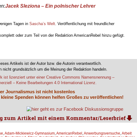
en:
Jacek Sleziona – Ein polnischer Lehrer
 wenigen Tagen in
Sascha’s Welt
. Veröffentlichung mit freundlicher
 komplett oder zum Teil von der Redaktion AmericanRebel hinzu gefügt.
.
ieses Artikels ist der Autor bzw. die Autorin verantwortlich.
 nicht grundsätzlich um die Meinung der Redaktion handeln.
k ist lizenziert unter einer Creative Commons Namensnennung –
rziell – Keine Bearbeitungen 4.0 International Lizenz.
er Journalismus ist nicht kostenlos
 kleine Spenden können helfen Großes zu veröffentlichen!
se
,
Adam­-Mickiewicz-Gymnasium
,
AmericanRebel
,
Anwerbungsversuche
,
Arbeit