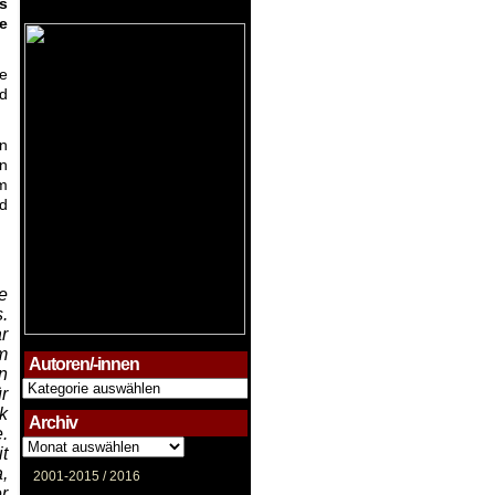
s
e
ie
nd
n
en
em
nd
e
.
r
m
Autoren/-innen
n
Autoren/-
ür
innen
k
Archiv
.
Archiv
t
,
2001-2015 /
2016
r