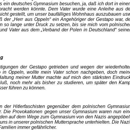
os ein deutsches Gymnasium besuchen, ja, daß ich dort in eine
­gebracht werden könnte. Dem Vater wurde eine Anleihe aus de
ssicht gestellt, um unser baufälliges Wohnhaus auszubauen usw
daß der „Herr aus Oppeln“ ein Angehöriger der Gestapo war, de
rn so lange unter Druck zu setzen, bis sie mich vom pol­nische
nd Vater aus dem „Verband der Polen in Deutschland“ seine
ng
stigungen der Gestapo getrieben und wegen der wiederholte
o in Oppeln, wollte mein Vater schon nachgeben, doch mein
 Haltung meiner Mutter machte auf mich den stärksten Eindruck
hluß, noch mehr als bisher zu studieren, um später den Kamp
ser führen zu können.
n der Hitlerfaschisten gegenüber dem pol­nischen Gymnasiu
r. Die Provokationen gegen unser Gymnasium waren nun ein
urden auf dem Wege zum Gymnasium von den Nazis angepöbelt
 uns in unserer polnischen Muttersprache unterhielten. Die Nazi
amilien immer gefährlicher.