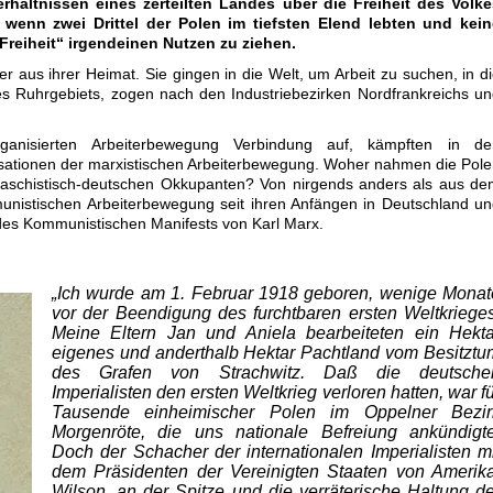
rhältnissen eines zerteilten Landes über die Freiheit des Volke
wenn zwei Drittel der Polen im tiefsten Elend lebten und kein
Freiheit“ irgendeinen Nutzen zu ziehen.
er aus ihrer Heimat. Sie gingen in die Welt, um Arbeit zu suchen, in d
 Ruhrgebiets, zogen nach den Industriebezirken Nordfrankreichs u
anisierten Arbeiterbewegung Verbindung auf, kämpften in de
sationen der marxistischen Arbeiterbewegung. Woher nahmen die Pol
 faschistisch-deutschen Okkupanten? Von nirgends anders als aus d
unistischen Arbeiterbewegung seit ihren Anfängen in Deutschland u
g des Kommunistischen Manifests von Karl Marx.
„Ich wurde am 1. Februar 1918 ge­boren, wenige Monat
vor der Beendigung des furchtbaren ersten Welt­krieges
Meine Eltern Jan und Aniela bearbeiteten ein Hekta
eigenes und anderthalb Hektar Pachtland vom Besitztu
des Grafen von Strachwitz. Daß die deutsche
Imperialisten den ersten Weltkrieg verloren hatten, war f
Tausende einheimischer Polen im Oppelner Bezir
Morgenröte, die uns nationale Befreiung ankündigte
Doch der Schacher der internationalen Imperialisten mi
dem Präsidenten der Vereinigten Staaten von Amerika
Wilson, an der Spitze und die verräterische Haltung de