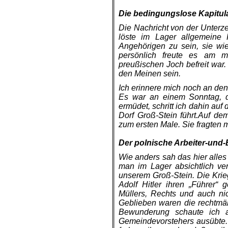
.
Die bedingungslose Kapitula
Die Nachricht von der Unterz
löste im Lager allgemeine 
Angehörigen zu sein, sie w
persönlich freute es am m
preußischen Joch befreit war.
den Meinen sein.
Ich erinnere mich noch an den
Es war an einem Sonntag, d
ermüdet, schritt ich dahin au
Dorf Groß-Stein führt.Auf d
zum ersten Male. Sie fragten
.
Der polnische Arbeiter-und-
Wie anders sah das hier alles 
man im Lager absichtlich verb
unserem Groß-Stein. Die Krieg
Adolf Hitler ihren „Führer“
Müllers, Rechts und auch ni
Geblieben waren die rechtmäß
Bewunderung schaute ich a
Gemeindevorstehers ausübte. 