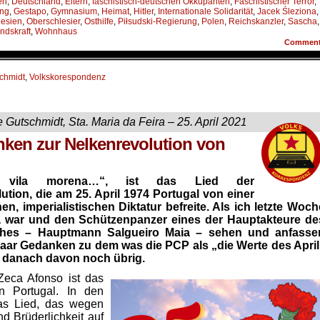
en
,
Deutschland
,
Eltern
,
faschistisch-deutschen Okkupanten
,
Faschistischer Terror
,
ung
,
Gestapo
,
Gymnasium
,
Heimat
,
Hitler
,
Internationale Solidarität
,
Jacek Śleziona
,
lesien
,
Oberschlesier
,
Osthilfe
,
Piłsudski-Regie­rung
,
Polen
,
Reichskanzler
,
Sascha
,
ndskraft
,
Wohnhaus
Commen
schmidt
,
Volkskorespondenz
e Gutschmidt, Sta. Maria da Feira – 25. April 202
1
ken zur Nelkenrevolution von
a vila morena…“, ist das Lied der
ution, die am 25. April 1974 Portugal von einer
hen, imperialistischen Diktatur befreite. Als ich letzte Woch
a war und den Schützenpanzer eines der Hauptakteure de
sches – Hauptmann Salgueiro Maia – sehen und anfasse
paar Gedanken zu dem was die PCP als „die Werte des April
e danach davon noch übrig.
Zeca Afonso ist das
in Portugal. In den
das Lied, das wegen
nd Brüderlichkeit auf