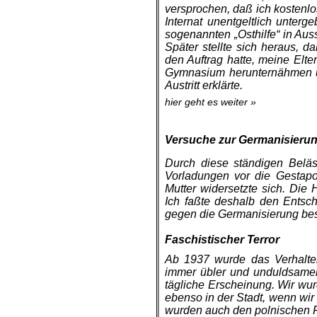
versprochen, daß ich kostenl
Internat unentgeltlich unter
soge­nannten „Osthilfe“ in Au
Später stellte sich heraus, 
den Auftrag hatte, meine Elte
Gymnasium herunternähmen u
Austritt erklärte.
hier geht es weiter »
.
Versuche zur Germanisieru
Durch diese ständigen Belä
Vorladungen vor die Gestap
Mutter widersetzte sich. Die
Ich faßte deshalb den Entsc
gegen die Germanisierung bes
.
Faschistischer Terror
Ab 1937 wurde das Verhalte
immer übler und unduldsame
tägliche Erscheinung. Wir w
ebenso in der Stadt, wenn wir
wurden auch den polnischen F