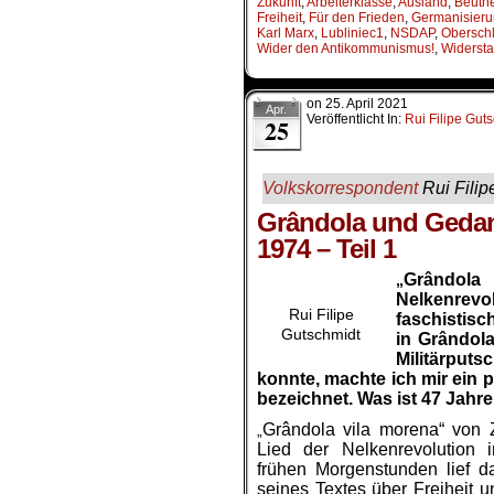
Zukunft
,
Arbeiterklasse
,
Ausland
,
Beuth
Freiheit
,
Für den Frieden
,
Germanisier
Karl Marx
,
Lubliniec1
,
NSDAP
,
Obersch
Wider den Antikommunismus!
,
Widersta
on
25. April 2021
Apr.
Veröffentlicht In:
Rui Filipe Gut
25
Volkskorrespondent
Rui Filip
Grândola und Gedan
1974 – Teil 1
Grândol
„
Nelkenrevol
Rui Filipe
faschistisc
Gutschmidt
in Grândol
Militärput
konnte, machte ich mir ein 
bezeichnet. Was ist 47 Jahr
Grândola vila morena“ von 
„
Lied der Nelkenrevolution 
frühen Morgenstunden lief 
seines Textes über Freiheit u