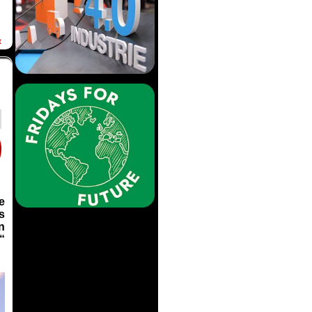
t
e
s
n
“