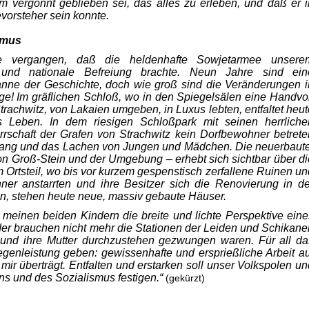
m ver­gönnt geblieben sei, das alles zu erleben, und daß er i
orsteher sein konnte.
smus
 vergangen, daß die heldenhafte Sowjetarmee unsere
 und nationale Befreiung brachte. Neun Jahre sind ein
anne der Geschichte, doch wie groß sind die Veränderungen i
e! Im gräf­lichen Schloß, wo in den Spiegelsälen eine Handvol
rachwitz, von Lakaien umgeben, in Luxus lebten, entfaltet heut
es Leben. In dem riesigen Schloßpark mit seinen herrliche
rrschaft der Grafen von Strachwitz kein Dorfbewohner betrete
Gesang und das Lachen von Jungen und Mädchen. Die neuerbaute
von Groß-Stein und der Umgebung – erhebt sich sichtbar über di
Ortsteil, wo bis vor kurzem gespenstisch zerfallene Ruinen un
ner anstarrten und ihre Besitzer sich die Renovierung in de
en, stehen heute neue, massiv gebaute Häuser.
 meinen beiden Kindern die breite und lichte Per­spektive eine
er brauchen nicht mehr die Stationen der Leiden und Schikane
r und ihre Mutter durchzustehen gezwungen waren. Für all da
egenleistung geben: gewissenhafte und ersprießliche Arbeit au
ir über­trägt. Entfalten und erstarken soll unser Volkspolen un
s und des Sozialismus festigen.“
(gekürzt)