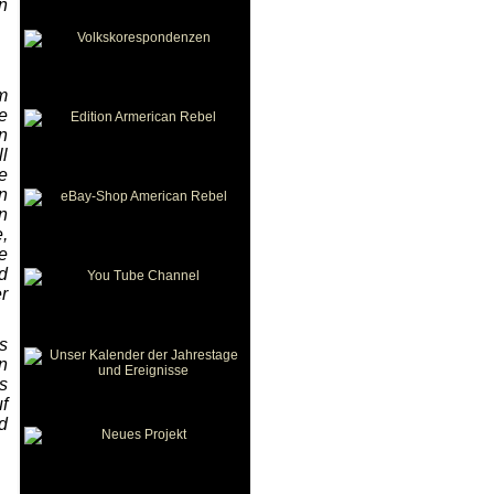
n
m
e
n
l
e
n
n
,
e
d
r
s
n
s
f
d