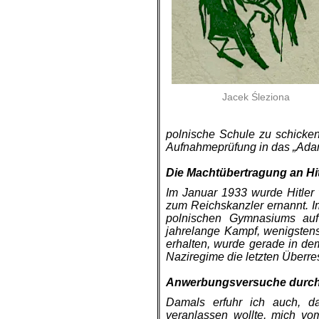
Jacek Śleziona
polnische Schule zu schicke
Aufnahmeprüfung in das „Ada
.
Die Machtübertragung an Hit
Im Januar 1933 wurde Hitler
zum Reichskanzler ernannt. I
pol­nischen Gymnasiums auf
jahrelange Kampf, wenigstens
erhalten, wurde gerade in de
Naziregime die letzten Überre
.
Anwerbungsversuche durch
Damals erfuhr ich auch, da
veranlassen wollte, mich v