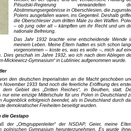
Piłsudski-Regie­rung verwandelten di
Abstimmungsergebnisse in Oberschlesien, die zu­gunste
Polens ausgefallen waren, ins Gegenteil. Deshalb griffe
die Oberschlesier zum dritten Male zu den Waffen. Pole
– ob jung oder alt – kämpften um ihr Recht und um di
nationale Befreiung.
Das Jahr 1932 brachte eine entscheidende Wende i
meinem Leben. Meine Eltern hatten es sich schon lang
vorgenommen – koste es, was es wolle –, mich auf ein
n. Dies geschah im Jahre 1932, wo ich nach dem Ablegen de
m­-Mickiewicz-Gymnasium“ in Lubliniec aufgenommen wurde.
ler
 von den deutschen Imperialisten an die Macht geschoben un
m November 1933 fand noch die feierliche Eröffnung des erste
 dem Gebiet des „Dritten Reiches“, in Beuthen, statt. De
 nur eine einzige Mittelschule für uns Polen in Deutschland z
m Augenblick erfolgreich beendet, als in Deutschland durch da
ste demokratischer Freiheiten beseitigt wurden.
 die Gestapo
ß der „Ortsgruppenleiter“ der NSDAP, Geier, meine Elter
om polnischen Gymnasium herunter­zunehmen. Es wurde ihne