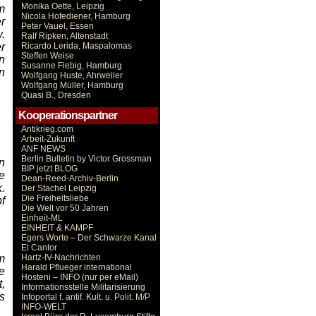
Monika Oette, Leipzig
m
Nicola Hofediener, Hamburg
r
Peter Vauel, Essen
.
Ralf Ripken, Altenstadt
r
Ricardo Lerida, Maspalomas
Steffen Weise
n
Susanne Fiebig, Hamburg
n
Wolfgang Huste, Ahrweiler
Wolfgang Müller, Hamburg
Quasi B., Dresden
Kooperationspartner
Antikrieg.com
Arbeit-Zukunft
ANF NEWS
Berlin Bulletin by Victor Grossman
n
BIP jetzt BLOG
e
Dean-Reed-Archiv-Berlin
.
Der Stachel Leipzig
Die Freiheitsliebe
f
Die Welt vor 50 Jahren
Einheit-ML
EINHEIT & KAMPF
Egers Worte – Der Schwarze Kanal
El Cantor
m
Hartz-IV-Nachrichten
Harald Pflueger international
e
Hosteni – INFO (nur per eMail)
,
Informationsstelle Militarisierung
s
Infoportal f. antif. Kult. u. Polit. M/P
INFO-WELT