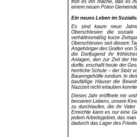
froh es ihn mache, daß es ih
einem neuen Polen Gemeindev
.
Ein neues Leben im Soziali
Es sind kaum neun Jahre
Oberschlesien die soziale
verhältnismäßig kurze Zeitsp
Oberschlesien seit diesem Tag
Angehöriger des Grafen von St
die Dorfjugend ihr fröhlich
Anlagen, den zur Zeit der He
durfte, erschallt heute der 
herrliche Schule – der Stolz 
Bauerngehöfte rundum. In dem 
baufällige Häuser die Bewoh
Nazizeit nicht erlauben konnt
Dieses Jahr eröffnete mir und
besseren Lebens, unsere Kind
zu durchlaufen, die ihr Vate
Erreichte kann es nur eine G
jedem Arbeitsgebiet, das man m
dadurch das Lager des Frieden
.