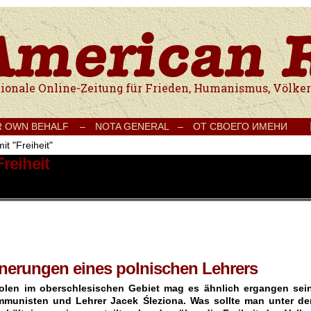
e Onlinezeitung für Frieden, Humanismus, Völkerverständigung und Kul
R OWN BEHALF –
NOTA GENERAL –
ОТ СВОЕГО ИМЕНИ
it "Freiheit"
reiheit
nnerungen eines polnischen Lehrers
Polen im oberschlesischen Gebiet mag es ähnlich ergangen sein
munisten und Lehrer Jacek Śleziona. Was sollte man unter de