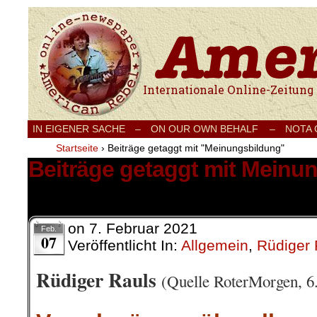
Internationale Onlinezeitung für Frieden
IN EIGENER SACHE
–
ON OUR OWN BEHALF –
NOTA
Startseite
›
Beiträge getaggt mit "Meinungsbildung"
Beiträge getaggt mit Meinu
2 Ergebnisse.
on
7. Februar 2021
Feb.
07
Veröffentlicht In:
Allgemein
,
Rüdiger 
Rüdiger Rauls
(Quelle RoterMorgen, 6.
.