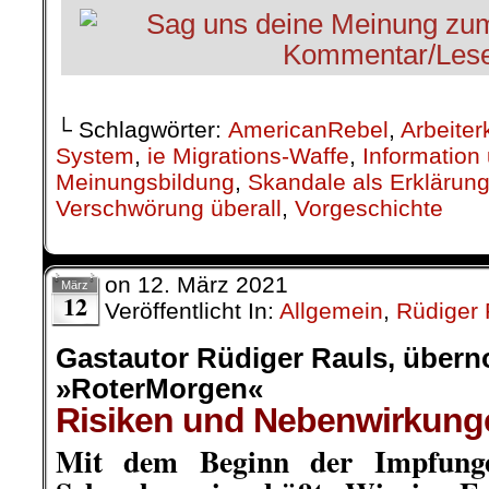
└ Schlagwörter:
AmericanRebel
,
Arbeiter
System
,
ie Migrations-Waffe
,
Information
Meinungsbildung
,
Skandale als Erklärun
Verschwörung überall
,
Vorgeschichte
on
12. März 2021
März
12
Veröffentlicht In:
Allgemein
,
Rüdiger 
Gastautor Rüdiger Rauls, übe
»RoterMorgen«
Risiken und Nebenwirkung
Mit dem Beginn der Impfung