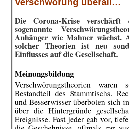
Verschwörung überall…
.
Die Corona-Krise verschärft
sogenannte Verschwörungsthe
Anhänger wie Mahner wächst. Ab
solcher Theorien ist neu son
Einflusses auf die Gesellschaft.
.
Meinungsbildung
Verschwörungstheorien waren se
Bestandteil des Stammtischs. Rech
und Besserwisser überboten sich i
über die Hintergründe gesellschaf
Ereignisse. Fast jeder gab vor, tief
die Geschehnisse, oftmals gar aus