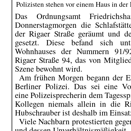
nicht nur tief empfunden. Sie um
dieses unglaublich kämpferische
Freund und Kampfgenosse von Karl
wurde vor zweihundert Jahren, a
Barmen (heute Teil von Wuppertal)
Fritz Theisen von Arbeit-Zuk
…
Biografie
, die lesenswert ist.
.
.
28. November |
Gedenken an Tah
Dein Traum ist unser Traum!
Der Mord an dem kurdischen Menschenr
im November 2015 während einer P
(Diyarbakir) erschossen wurde, ist bis he