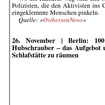
Ein von der »taz« veröffentlicht
Polizisten in Paris grundlos ein
und beschimpfen. Aktuelle Fälle v
dem Land reißen nicht ab – und da
dem ein neues Sicherheitsgesetz Po
soll.
Quelle: »taz«,
zum Video
..
.
.
27. November |
Heute: Fr
Geburtstag!
Dieser harte Kämpfer und stre
»
tiefstem Herzen lieben
«
Lenins berühmte Charakterisierung 