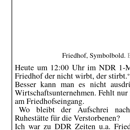
am Friedhofseingang.
..
Wo bleibt der Aufschrei nach 
Ruhestätte für die Verstorbenen?
Ich war zu DDR Zeiten u.a. Frie
Verstorbener war außer bei kir
achten.
..
In den 1970-ger Jahren wurden 
DM ausgebuddelt und in die
umgebettet.
Das war eine sehr ekli
heimsten sich die DM ein.
Kalle Schulze
(MLPD)
.
Ohne Kommentar –
Without co
.