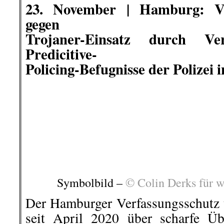
umstrittenen Überwachungspraxis
wiederkehrender Polizei-Skandale 
diese Behörden höchst bedenklich.
Hamburg geregelt sind, i
verfassungswidrig“, sagt Bij
Verfahrenskoordinator bei der GFF.
Mehr darüber
auf »beobachter-ne
..
.
.
23. November
Jana aus Kassel –
ich?
Jana aus Kassel bei ihrer Rede.
Bil
Am Samstag bei der Querdenker
steht auf“ verglich sich ei