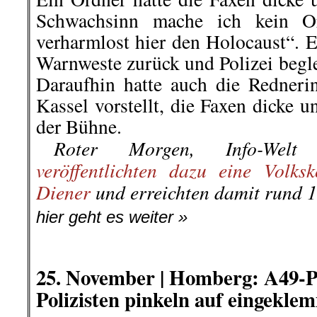
.
26. November |
Berlin:
100 
Hubschrauber – das Aufgebot
Schlafstätte zu räumen
Polizisten stehen vor einem Haus in der
Das Ordnungsamt Friedrichsh
Donnerstagmorgen die Schlafstät
der Rigaer Straße geräumt und d
gesetzt. Diese befand sich un
Wohnhauses der Nummern 91/9
Rigaer Straße 94, das von Mitglie
Szene bewohnt wird.
..
Am frühen Morgen begann der Ein