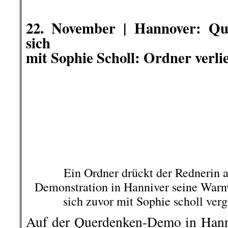
.
22. November |
Hannover:
Qu
sich
mit Sophie Scholl: Ordner verli
Ein Ordner drückt der Rednerin 
Demonstration in Hanniver seine Warnw
sich zuvor mit Sophie scholl ver
Auf der Querdenken-Demo in Hanno
Samstag zu einem kleinen Eklat 
22-jährige Rednerin mit Sophie Sch
ein Sicherheitsdienst die Fassun
seine Warnweste – denn „für so 
ich keinen Ordner mehr“.
..
„Ich bin Jana aus Kassel und ic