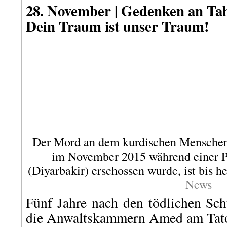
28. November |
Wuppertal:
Demo
zum 200. Geburtstag von Friedr
Wuppertal-Barmen, 28. Novemb
Gegen das Engelsjahr in seiner je
heute das Wuppertaler Engels-Bünd
linke Organisationen, Ve
zusammengeschlossen. Sie kriti
Engels, der der Sohn eines Wupp
war, von Stadt und Land vereinn
Augen falsch dargestellt wird. Der
auf eine Rolle als reiner Intellektue
den revolutionären Kampf g
Unterdrückung steht, werde weitgeh