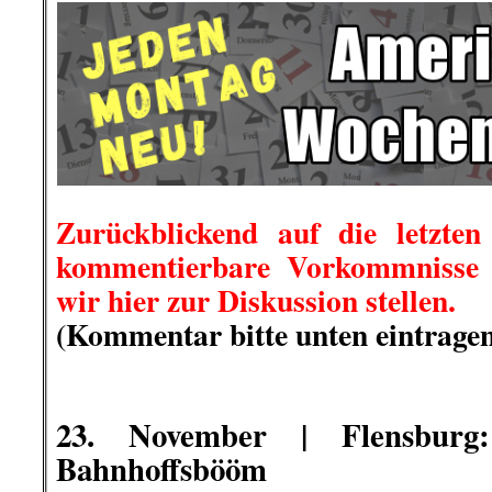
.
.
.
23. November | Flensbur
Bahnhoffsbööm
Foto: De Böömd
Die Besetzer/innen schrieben: „Mo
zwei Wochen im Böömdörp toh
besetzen seit dem ersten O
Bahnhofswald. Damit wollen wir di
bzw. Parkhausneubau verhindern.
..
Es sind zahlreiche Baumhäuser 
davon ist auch schon wetterfest
Stunden vor Ort, wofür wir den
danken.