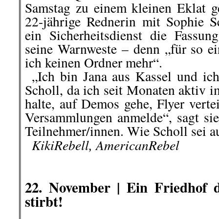
Scholl, da ich seit Monaten aktiv 
halte, auf Demos gehe, Flyer verte
Versammlungen anmelde“, sagt sie
Teilnehmer/innen. Wie Scholl sei au
..
KikiRebell, AmericanRebel
.
.
22. November | Ein Friedhof d
stirbt!
Friedhof, Symbolbold.
Heute um 12:00 Uhr im NDR 1-MV
Friedhof der nicht wirbt, der stirbt.
Besser kann man es nicht ausdr
Wirtschaftsunternehmen.
Fehlt nur