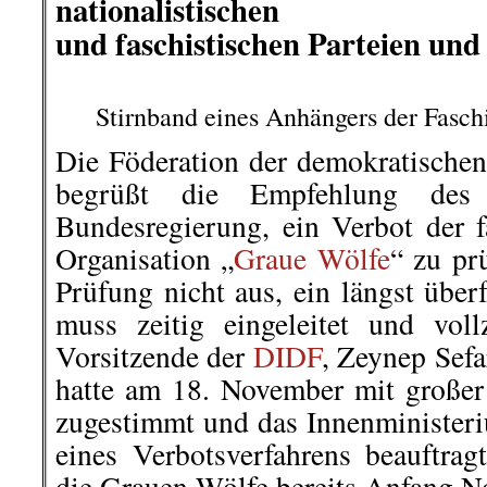
nationalistischen
und faschistischen Parteien und
Stirnband eines Anhängers der Fasc
Die Föderation der demokratischen
begrüßt die Empfehlung des
Bundesregierung, ein Verbot der f
Organisation „
Graue Wölfe
“ zu pr
Prüfung nicht aus, ein längst über
muss zeitig eingeleitet und vol
Vorsitzende der
DIDF
, Zeynep Sefa
hatte am 18. November mit große
zugestimmt und das Innenminister
eines Verbotsverfahrens beauftrag
die Grauen Wölfe bereits Anfang N