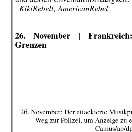
News
Fünf Jahre nach den tödlichen Sch
die Anwaltskammern Amed am Tator
an den Menschenrechtsanwalt eri
einem demokratischen, freien un
auch unser Traum.“
..
Die Anwaltskammer Amed hat i
erschossenen Vorsitzenden Tahir
Justizgebäude in der nordkurdis
kamen zahlreiche Personen zusam
Türkan Elçi, der HDP-Vorsitzende 
Vorsitzende Berdan Öztürk, die 
Aydeniz, der Anwaltskammervorsi
ÖHD-Vorsitzende Bünyamin Şeker
und Vertreter der Ärztekammer, de