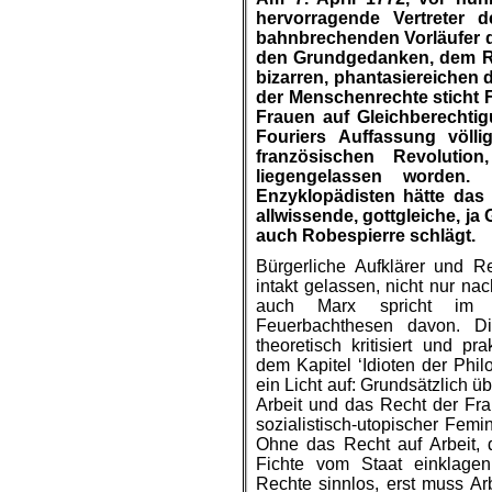
hervorragende Vertreter 
bahnbrechenden Vorläufer d
den Grundgedanken, dem Re
bizarren, phantasiereichen 
der Menschenrechte sticht F
Frauen auf Gleichberechtig
Fouriers Auffassung völl
französischen Revolutio
liegengelassen worden. 
Enzyklopädisten hätte das 
allwissende, gottgleiche, j
auch Robespierre schlägt.
Bürgerliche Aufklärer und R
intakt gelassen, nicht nur na
auch Marx spricht im 
Feuerbachthesen davon. Di
theoretisch kritisiert und pr
dem Kapitel ‘Idioten der Phil
ein Licht auf: Grundsätzlich 
Arbeit und das Recht der Fra
sozialistisch-utopischer Femi
Ohne das Recht auf Arbeit, 
Fichte vom Staat einklagen
Rechte sinnlos, erst muss Ar