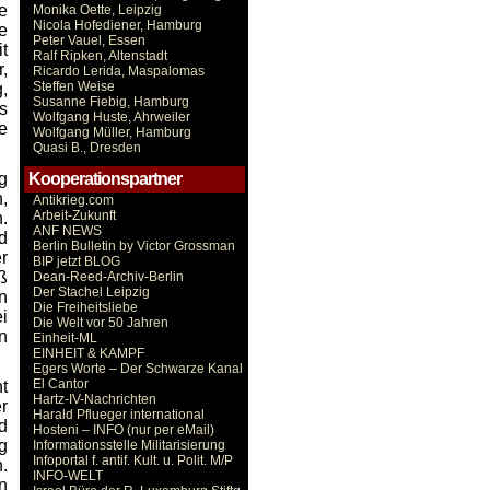
e
Monika Oette, Leipzig
Nicola Hofediener, Hamburg
e
Peter Vauel, Essen
t
Ralf Ripken, Altenstadt
,
Ricardo Lerida, Maspalomas
Steffen Weise
,
Susanne Fiebig, Hamburg
s
Wolfgang Huste, Ahrweiler
ie
Wolfgang Müller, Hamburg
Quasi B., Dresden
Kooperationspartner
g
,
Antikrieg.com
Arbeit-Zukunft
.
ANF NEWS
d
Berlin Bulletin by Victor Grossman
r
BIP jetzt BLOG
ß
Dean-Reed-Archiv-Berlin
Der Stachel Leipzig
n
Die Freiheitsliebe
i
Die Welt vor 50 Jahren
n
Einheit-ML
EINHEIT & KAMPF
Egers Worte – Der Schwarze Kanal
El Cantor
t
Hartz-IV-Nachrichten
r
Harald Pflueger international
d
Hosteni – INFO (nur per eMail)
g
Informationsstelle Militarisierung
Infoportal f. antif. Kult. u. Polit. M/P
.
INFO-WELT
n