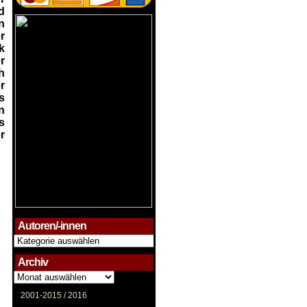
d
n
r
k
r
h
r
s
n
s
r
Autoren/-innen
Autoren/-
innen
Archiv
Archiv
2001-2015 /
2016