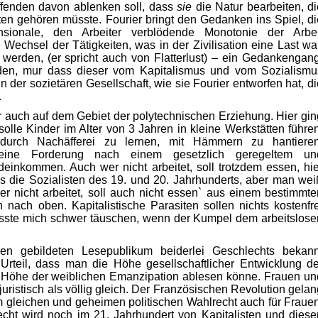
affenden davon ablenken soll, dass
sie
die Natur bearbeiten, di
ten gehören müsste. Fourier bringt den Gedanken ins Spiel, di
nsionale, den Arbeiter verblödende Monotonie der Arbei
 Wechsel der Tätigkeiten, was in der Zivilisation eine Last war
 werden, (er spricht auch von Flatterlust) – ein Gedankengang
nden, mur dass dieser vom Kapitalismus und vom Sozialismu
 in der sozietären Gesellschaft, wie sie Fourier entworfen hat, d
.
r auch auf dem Gebiet der polytechnischen Erziehung. Hier gin
olle Kinder im Alter von 3 Jahren in kleine Werkstätten führen
durch Nachäfferei zu lernen, mit Hämmern zu hantieren
eine Forderung nach einem gesetzlich geregeltem un
inkommen. Auch wer nicht arbeitet, soll trotzdem essen, hie
als die Sozialisten des 19. und 20. Jahrhunderts, aber man wei
r nicht arbeitet, soll auch nicht essen` aus einem bestimmte
 nach oben. Kapitalistische Parasiten sollen nichts kostenfre
sste mich schwer täuschen, wenn der Kumpel dem arbeitslose
en gebildeten Lesepublikum beiderlei Geschlechts bekann
Urteil, dass man die Höhe gesellschaftlicher Entwicklung de
 Höhe der weiblichen Emanzipation ablesen könne. Frauen un
uristisch als völlig gleich. Der Französischen Revolution gelan
m gleichen und geheimen politischen Wahlrecht auch für Frauen
cht wird noch im 21. Jahrhundert von Kapitalisten und diese