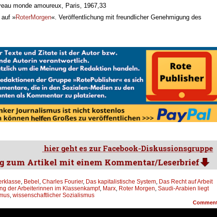
uveau monde amoureux, Paris, 1967,33
 auf »
RoterMorgen
«. Veröffentlichung mit freundlicher Genehmigung des
erklasse
,
Bebel
,
Charles Fourier
,
Das kapitalistische System
,
Das Recht auf Arbeit
ng der Arbeiterinnen im Klassenkampf
,
Marx
,
Roter Morgen
,
Saudi-Arabien liegt
smus
,
wissenschaftlicher Sozialismus
Commen