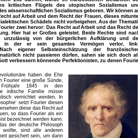
des kritischen Flügels des utopischen Sozialismus un
es wissenschaftlichen Sozialismus geboren. Wir können a
cht auf Arbeit und dem Recht der Frauen, dieses mitunte
dialektischen Schädels nicht vorbeigehen. Aus der Themati
ourier zwei hervor: Das Recht auf Arbeit und das Recht de
ung. Hier hat er Großes geleistet. Beide Rechte sind nac
ig unzulässig von der bürgerlichen Aufklärung und de
n, in der er sein gesamtes Vermögen verlor, link
Nach eigener Selbsteinschätzung der französische
natürlich nicht passieren dürfen, sahen sie sich doch al
a Gott verbessern könnende Perfektionisten, zu denen Fourie
evolutionäre haben die Ehe
ch Fourier eine große Sünde,
Frühjahr 1845 in den
e irdische Familie müsse
aktisch vernichtet werden. In
osophie‘ setzt Fourier diesen
übersehen diese das Recht auf
uen, so dass Fourier als ein
nist bezeichnet werden kann.
das der deutsche Philosoph
 wollte, sind alle anderen
beit gesichert sein, um dann