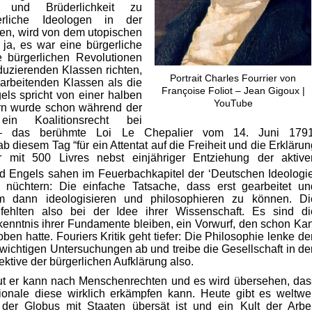
t und Brüderlichkeit zu
erliche Ideologen in der
lten, wird von dem utopischen
n ja, es war eine bürgerliche
e bürgerlichen Revolutionen
uzierenden Klassen richten,
Portrait Charles Fourrier von
 arbeitenden Klassen als die
Françoise Foliot – Jean Gigoux |
ls spricht von einer halben
YouTube
ern wurde schon während der
ein Koalitionsrecht bei
 – das berühmte Loi Le Chepalier vom 14. Juni 1791
b diesem Tag “für ein Attentat auf die Freiheit und die Erklärun
r mit 500 Livres nebst einjähriger Entziehung der aktive
d Engels sahen im Feuerbachkapitel der ‘Deutschen Ideologie
 nüchtern: Die einfache Tatsache, dass erst gearbeitet un
m dann ideologisieren und philosophieren zu können. Di
fehlten also bei der Idee ihrer Wissenschaft. Es sind di
kenntnis ihrer Fundamente bleiben, ein Vorwurf, den schon Kan
en hatte. Fouriers Kritik geht tiefer: Die Philosophie lenke de
wichtigen Untersuchungen ab und treibe die Gesellschaft in de
tive der bürgerlichen Aufklärung also.
aut er kann nach Menschenrechten und es wird übersehen, das
tionale diese wirklich erkämpfen kann. Heute gibt es weltwei
der Globus mit Staaten übersät ist und ein Kult der Arbei