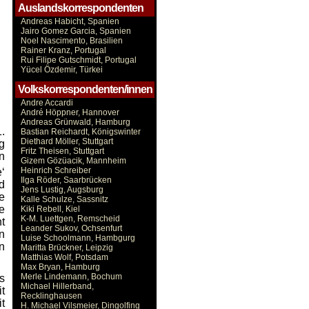
Auslandskorrespondenten
Andreas Habicht, Spanien
Jairo Gomez Garcia, Spanien
Noel Nascimento, Brasilien
Rainer Kranz, Portugal
Rui Filipe Gutschmidt, Portugal
Yücel Özdemir, Türkei
Volkskorrespondenten/innen
Andre Accardi
André Höppner, Hannover
Andreas Grünwald, Hamburg
.
Bastian Reichardt, Königswinter
Diethard Möller, Stuttgart
g
Fritz Theisen, Stuttgart
n
Gizem Gözüacik, Mannheim
Heinrich Schreiber
‘
Ilga Röder, Saarbrücken
d
Jens Lustig, Augsburg
e
Kalle Schulze, Sassnitz
e
Kiki Rebell, Kiel
K-M. Luettgen, Remscheid
t
Leander Sukov, Ochsenfurt
n
Luise Schoolmann, Hambgurg
n
Maritta Brückner, Leipzig
Matthias Wolf, Potsdam
Max Bryan, Hamburg
Merle Lindemann, Bochum
s
Michael Hillerband,
t
Recklinghausen
t
H. Michael Vilsmeier, Dingolfing