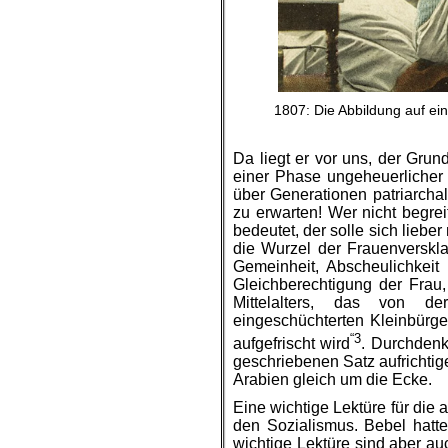
1807: Die Abbildung auf ein
Da liegt er vor uns, der Grun
einer Phase ungeheuerlicher
über Generationen patriarchal
zu erwarten! Wer nicht begrei
bedeutet, der solle sich liebe
die Wurzel der Frauenverskla
Gemeinheit, Abscheulichkeit 
Gleichberechtigung der Frau
Mittelalters, das von de
eingeschüchterten Kleinbürg
“3
aufgefrischt wird
. Durchdenk
geschriebenen Satz aufrichtig
Arabien gleich um die Ecke.
Eine wichtige Lektüre für die 
den Sozialismus. Bebel hatte
wichtige Lektüre sind aber au