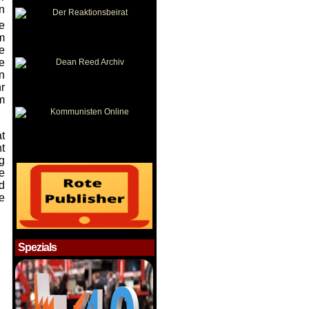
n
e
m
e
ie
n
r
m
t
t
g
e
d
e
Spezials