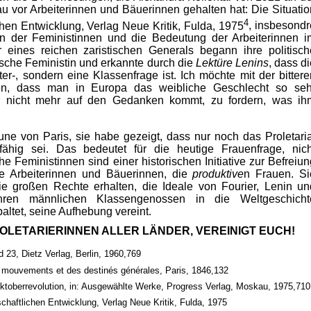
u vor Arbeiterinnen und Bäuerinnen gehalten hat: Die Situatio
4
chen Entwicklung, Verlag Neue Kritik, Fulda, 1975
, insbesondr
n der Feministinnen und die Bedeutung der Arbeiterinnen i
 eines reichen zaristischen Generals begann ihre politisch
sche Feministin und erkannte durch die
Lektüre Lenins
, dass d
r-, sondern eine Klassenfrage ist. Ich möchte mit der bittere
ßen, dass man in Europa das weibliche Geschlecht so seh
ar nicht mehr auf den Gedanken kommt, zu fordern, was ih
e von Paris, sie habe gezeigt, dass nur noch das Proletaria
e fähig sei. Das bedeutet für die heutige Frauenfrage, nich
he Feministinnen sind einer historischen Initiative zur Befreiun
ie Arbeiterinnen und Bäuerinnen, die
produktive
n Frauen. Si
e großen Rechte erhalten, die Ideale von Fourier, Lenin un
hren männlichen Klassengenossen in die Weltgeschicht
altet, seine Aufhebung vereint.
OLETARIERINNEN ALLER LÄNDER, VEREINIGT EUCH!
23, Dietz Verlag, Berlin, 1960,769
e mouvements et des destinés générales, Paris, 1846,132
ktoberrevolution, in: Ausgewählte Werke, Progress Verlag, Moskau, 1975,710
schaftlichen Entwicklung, Verlag Neue Kritik, Fulda, 1975