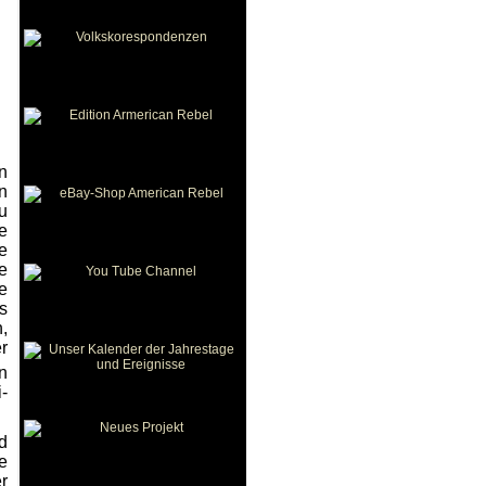
n
n
u
e
e
e
e
s
,
r
n
-
d
e
r