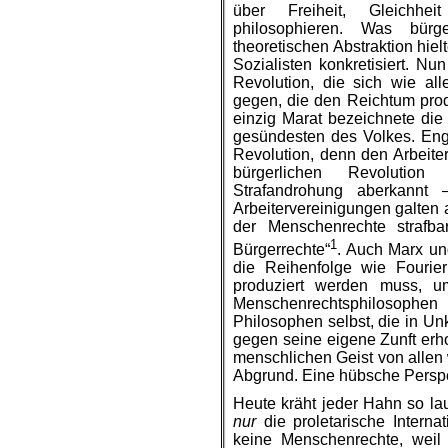
über Freiheit, Gleichhei
philosophieren. Was bürg
theoretischen Abstraktion hie
Sozialisten konkretisiert. Nu
Revolution, die sich wie all
gegen, die den Reichtum prod
einzig Marat bezeichnete die
gesündesten des Volkes. Enge
Revolution, denn den Arbeit
bürgerlichen Revolution 
Strafandrohung aberkannt
Arbeitervereinigungen galten a
der Menschenrechte strafba
1
Bürgerrechte“
. Auch Marx un
die Reihenfolge wie Fourier
produziert werden muss, u
Menschenrechtsphilosophen 
Philosophen selbst, die in Un
gegen seine eigene Zunft erhob
menschlichen Geist von allen 
Abgrund. Eine hübsche Perspek
Heute kräht jeder Hahn so l
nur
die proletarische Interna
keine Menschenrechte, weil 