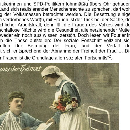
itikerinnen und SPD-Politikern lohnmäßig übers Ohr gehauen
and sich realisierender Menschenrechte zu sprechen, darf woh
g der Volksmassen betrachtet werden. Die Besetzung einige
verdorbenes Wort(!), mit Frauen ist der Trick bei der Sache, de
licher Arbeitskraft, denn für die Frauen des Volkes wird de
chlaflose Nächte wird die Gesundheit alleinerziehender Mütter
 weder ein noch aus wissen, zerstört. Doch lesen wir Fourier i
ch die These aufstellen: Der soziale Fortschritt vollzieht sic
hritten der Befreiung der Frau, und der Verfall de
ht sich entsprechend der Abnahme der Freiheit der Frau … Di
2
r Frauen ist die Grundlage allen sozialen Fortschritts“
.