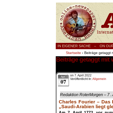
International
IN EIGENER SACHE
–
ON OU
Startseite
›
Beiträge getaggt 
Beiträge getaggt mit 
1 Ergebnis.
on
7. April 2022
Apr.
Veröffentlicht In:
Allgemein
07
Redaktion RoterMorgen – 7 . 
Charles Fourier – Das 
„Saudi-Arabien liegt g
Am 7. April 1772, vor nu