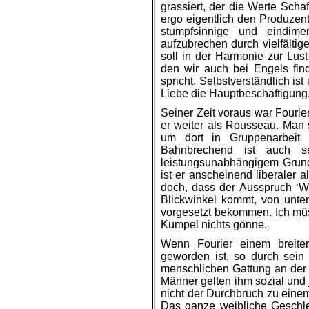
grassiert, der die Werte Sch
ergo eigentlich den Produzen
stumpfsinnige und eindime
aufzubrechen durch vielfältige
soll in der Harmonie zur Lust
den wir auch bei Engels fi
spricht. Selbstverständlich ist
Liebe die Hauptbeschäftigung
Seiner Zeit voraus war Fourie
er weiter als Rousseau. Man s
um dort in Gruppenarbeit 
Bahnbrechend ist auch s
leistungsunabhängigem Grunde
ist er anscheinend liberaler 
doch, dass der Ausspruch ‘We
Blickwinkel kommt, von unten
vorgesetzt bekommen. Ich mü
Kumpel nichts gönne.
Wenn Fourier einem breiter
geworden ist, so durch sein 
menschlichen Gattung an der
Männer gelten ihm sozial und j
nicht der Durchbruch zu eine
Das ganze weibliche Geschle