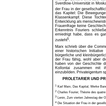
Sverdlow-Universität in Moska
der Frau in der gesellschaftli
das Kapitel: Die Bewegunge
Klassenkampf. Diese Tochter
Entwicklung als menschewisti
Frauenfrage keine Geschlechte
Erkenntnis Fouriers schlie
erniedrigt habe, dass es g
5
zusteht
.
Marx schrieb über die Commun
einer historischen Initiativ
bürgerliche und kleinbürgerlic
der Frau fähig, wohl aber d
haben von der Geschichte di
Kollontai zusammen mit i
einzubilden. Privateigentum sp
PROLETARIER UND PR
1
Karl Marx, Das Kapital, Werke Band 
2
Charles Fourier, Théorie des quatr
3
Lenin, Zum vierten Jahrestag der O
4
Die Situation der Frau in der gesell