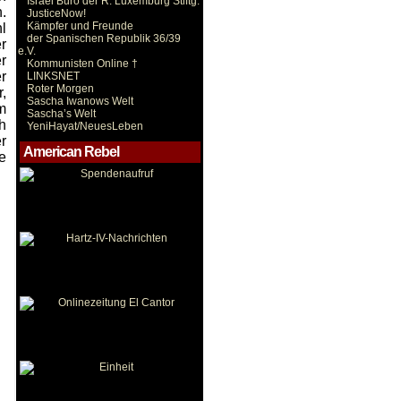
Israel Büro der R. Luxemburg Stiftg.
.
JusticeNow!
Kämpfer und Freunde
l
der Spanischen Republik 36/39
r
e.V.
r
Kommunisten Online †
r
LINKSNET
Roter Morgen
,
Sascha Iwanows Welt
m
Sascha’s Welt
h
YeniHayat/NeuesLeben
r
American Rebel
e