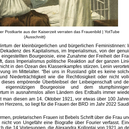
er Postkarte aus der Kaiserzeit verraten das Frauenbild | YotTube
(Ausschnitt)
dirrtum der kleinbürgerlichen und bürgerlichen Feministinnen: I
 Dekadenz des Kapitalismus, im Imperialismus, von der genui
 eingestellten Bourgeoisie, eine Zunahme der Freiheit der Fra
ft, dass Imperialismus politische Reaktion auf der ganzen Lini
r nicht in den Ozean des Klassenkampfes stürzen. Lenin verortet
vung im Mittelalter. “Bei uns in Russland gibt es keine solch
und Niederträchtigkeit wie die Rechtlosigkeit oder nicht voll
, dieses empörende Überbleibsel der Leibeigenschaft und de
r eigennützigen Bourgeoisie und dem stumpfsinnigen
ertum in ausnahmslos allen Ländern des Erdballs immer wiede
t man diesen am 14. Oktober 1921, vor etwas über 100 Jahre
en Herzens, so liegt für die Frauen der BRD im Jahr 2022 Saudi
armen, proletarischen Frauen ist Bebels Schrift über die Frau un
 nicht von Ungefähr eine Biografie über Fourier verfasst. Ein
ch die 14 Vorlesungen, die Alexandra Kollontai von 1921 an de