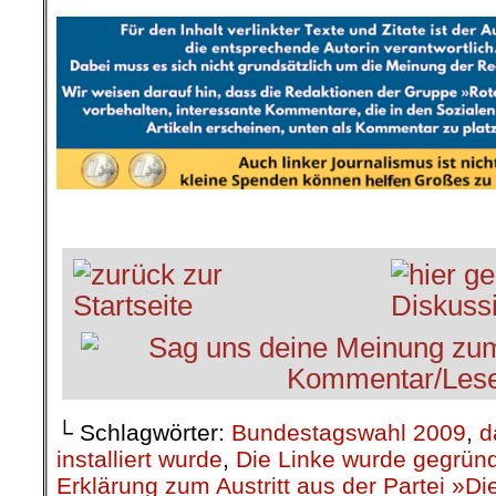
.
.
└ Schlagwörter:
Bundestagswahl 2009
,
d
installiert wurde
,
Die Linke wurde gegrün
Erklärung zum Austritt aus der Partei »Di