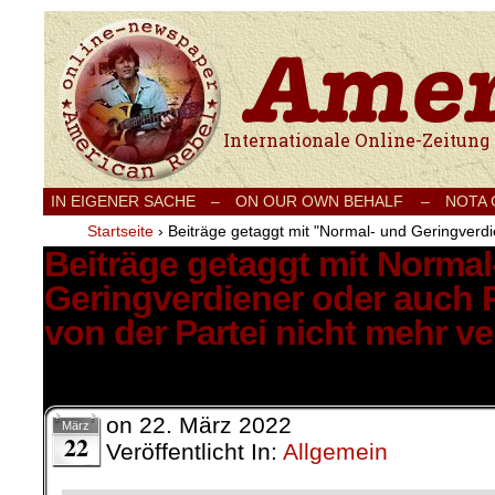
Internationale Onlinezeitung für Frieden
IN EIGENER SACHE
–
ON OUR OWN BEHALF –
NOTA
Startseite
›
Beiträge getaggt mit "Normal- und Geringverdi
Beiträge getaggt mit Normal
Geringverdiener oder auch R
von der Partei nicht mehr ve
1 Ergebnis.
on
22. März 2022
März
22
Veröffentlicht In:
Allgemein