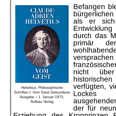
Befangen ble
bürgerlichen
als er sich 
Entwicklun
durch das M
primär de
wohlhabende 
verspra
französische
nicht übe
historisc
verfügten, v
Helvétius, Philosophische
Lockes 
Schriften I: Vom Geist Gebundene
Ausgabe – 1. Januar 1973,
ausgehenden 
Aufbau Verlag
der für neu
Erziehung des Kronprinzen 