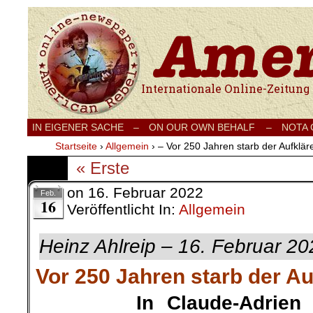
Internationale Onlinezeitung für Frieden
IN EIGENER SACHE
–
ON OUR OWN BEHALF –
NOTA
Startseite
›
Allgemein
›
– Vor 250 Jahren starb der Aufklär
« Erste
on
16. Februar 2022
Feb.
16
Veröffentlicht In:
Allgemein
Heinz Ahlreip – 16. Februar 20
Vor 250 Jahren starb der Au
In Claude-Adrien