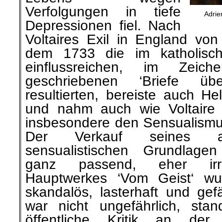
Verfolgungen in tiefe
Adrie
Depressionen fiel. Nach
Voltaires Exil in England vo
dem 1733 die im katholisch
einflussreichen, im Zeic
geschriebenen ‘Briefe üb
resultierten, bereiste auch H
und nahm auch wie Voltaire fo
insbesondere den Sensualismus
Der Verkauf seines auf 
sensualistischen Grundlagen
ganz passend, eher irref
Hauptwerkes ‘Vom Geist‘ wu
skandalös, lasterhaft und gef
war nicht ungefährlich, sta
öffentliche Kritik an de