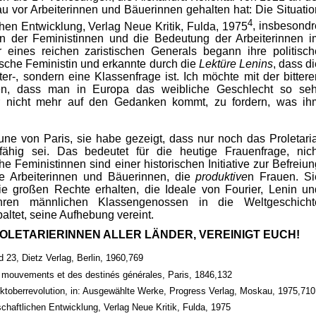
u vor Arbeiterinnen und Bäuerinnen gehalten hat: Die Situatio
4
chen Entwicklung, Verlag Neue Kritik, Fulda, 1975
, insbesondr
n der Feministinnen und die Bedeutung der Arbeiterinnen i
 eines reichen zaristischen Generals begann ihre politisch
sche Feministin und erkannte durch die
Lektüre Lenins
, dass d
r-, sondern eine Klassenfrage ist. Ich möchte mit der bittere
ßen, dass man in Europa das weibliche Geschlecht so seh
ar nicht mehr auf den Gedanken kommt, zu fordern, was ih
e von Paris, sie habe gezeigt, dass nur noch das Proletaria
e fähig sei. Das bedeutet für die heutige Frauenfrage, nich
he Feministinnen sind einer historischen Initiative zur Befreiun
ie Arbeiterinnen und Bäuerinnen, die
produktive
n Frauen. Si
e großen Rechte erhalten, die Ideale von Fourier, Lenin un
hren männlichen Klassengenossen in die Weltgeschicht
altet, seine Aufhebung vereint.
OLETARIERINNEN ALLER LÄNDER, VEREINIGT EUCH!
23, Dietz Verlag, Berlin, 1960,769
e mouvements et des destinés générales, Paris, 1846,132
ktoberrevolution, in: Ausgewählte Werke, Progress Verlag, Moskau, 1975,710
schaftlichen Entwicklung, Verlag Neue Kritik, Fulda, 1975