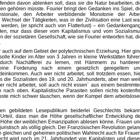
affenden davon ablenken soll, dass
sie
die Natur bearbeiten, di
ten gehören müsste. Fourier bringt den Gedanken ins Spiel, di
nsionale, den Arbeiter verblödende Monotonie der Arbei
 Wechsel der Tätigkeiten, was in der Zivilisation eine Last war
 werden, (er spricht auch von Flatterlust) – ein Gedankengang
nden, mur dass dieser vom Kapitalismus und vom Sozialismu
 in der sozietären Gesellschaft, wie sie Fourier entworfen hat, d
.
r auch auf dem Gebiet der polytechnischen Erziehung. Hier gin
olle Kinder im Alter von 3 Jahren in kleine Werkstätten führen
durch Nachäfferei zu lernen, mit Hämmern zu hantieren
eine Forderung nach einem gesetzlich geregeltem un
inkommen. Auch wer nicht arbeitet, soll trotzdem essen, hie
als die Sozialisten des 19. und 20. Jahrhunderts, aber man wei
r nicht arbeitet, soll auch nicht essen` aus einem bestimmte
 nach oben. Kapitalistische Parasiten sollen nichts kostenfre
sste mich schwer täuschen, wenn der Kumpel dem arbeitslose
en gebildeten Lesepublikum beiderlei Geschlechts bekann
Urteil, dass man die Höhe gesellschaftlicher Entwicklung de
 Höhe der weiblichen Emanzipation ablesen könne. Frauen un
uristisch als völlig gleich. Der Französischen Revolution gelan
m gleichen und geheimen politischen Wahlrecht auch für Frauen
cht wird noch im 21. Jahrhundert von Kapitalisten und diese