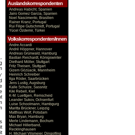
Auslandskorrespondenten
Andreas Habicht, Spanien
Jairo Gomez Garcia, Spanien
Noel Nascimento, Brasilien
Rainer Kranz, Portugal
Rui Filipe Gutschmidt, Portugal
Yücel Özdemir, Türkei
Volkskorrespondenten/innen
Andre Accardi
André Höppner, Hannover
Andreas Grünwald, Hamburg
.
Bastian Reichardt, Königswinter
Diethard Möller, Stuttgart
g
Fritz Theisen, Stuttgart
n
Gizem Gözüacik, Mannheim
Heinrich Schreiber
‘
Ilga Röder, Saarbrücken
d
Jens Lustig, Augsburg
e
Kalle Schulze, Sassnitz
e
Kiki Rebell, Kiel
K-M. Luettgen, Remscheid
t
Leander Sukov, Ochsenfurt
n
Luise Schoolmann, Hambgurg
n
Maritta Brückner, Leipzig
Matthias Wolf, Potsdam
Max Bryan, Hamburg
Merle Lindemann, Bochum
s
Michael Hillerband,
t
Recklinghausen
t
H. Michael Vilsmeier, Dingolfing