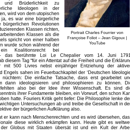
t und Brüderlichkeit zu
erliche Ideologen in der
lten, wird von dem utopischen
n ja, es war eine bürgerliche
e bürgerlichen Revolutionen
uzierenden Klassen richten,
Portrait Charles Fourrier von
 arbeitenden Klassen als die
Françoise Foliot – Jean Gigoux |
ls spricht von einer halben
YouTube
ern wurde schon während der
ein Koalitionsrecht bei
 – das berühmte Loi Le Chepalier vom 14. Juni 1791
b diesem Tag “für ein Attentat auf die Freiheit und die Erklärun
r mit 500 Livres nebst einjähriger Entziehung der aktive
d Engels sahen im Feuerbachkapitel der ‘Deutschen Ideologie
 nüchtern: Die einfache Tatsache, dass erst gearbeitet un
m dann ideologisieren und philosophieren zu können. Di
fehlten also bei der Idee ihrer Wissenschaft. Es sind di
kenntnis ihrer Fundamente bleiben, ein Vorwurf, den schon Kan
en hatte. Fouriers Kritik geht tiefer: Die Philosophie lenke de
wichtigen Untersuchungen ab und treibe die Gesellschaft in de
tive der bürgerlichen Aufklärung also.
aut er kann nach Menschenrechten und es wird übersehen, das
tionale diese wirklich erkämpfen kann. Heute gibt es weltwei
der Globus mit Staaten übersät ist und ein Kult der Arbei