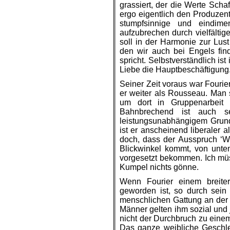
grassiert, der die Werte Sch
ergo eigentlich den Produzen
stumpfsinnige und eindime
aufzubrechen durch vielfältige
soll in der Harmonie zur Lust
den wir auch bei Engels fi
spricht. Selbstverständlich ist
Liebe die Hauptbeschäftigung
Seiner Zeit voraus war Fourie
er weiter als Rousseau. Man s
um dort in Gruppenarbeit 
Bahnbrechend ist auch s
leistungsunabhängigem Grunde
ist er anscheinend liberaler 
doch, dass der Ausspruch ‘We
Blickwinkel kommt, von unten
vorgesetzt bekommen. Ich mü
Kumpel nichts gönne.
Wenn Fourier einem breiter
geworden ist, so durch sein 
menschlichen Gattung an der
Männer gelten ihm sozial und j
nicht der Durchbruch zu eine
Das ganze weibliche Geschle