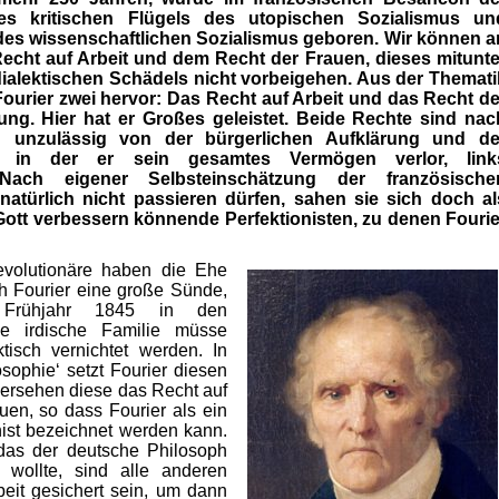
des kritischen Flügels des utopischen Sozialismus un
es wissenschaftlichen Sozialismus geboren. Wir können a
cht auf Arbeit und dem Recht der Frauen, dieses mitunte
dialektischen Schädels nicht vorbeigehen. Aus der Themati
ourier zwei hervor: Das Recht auf Arbeit und das Recht de
ung. Hier hat er Großes geleistet. Beide Rechte sind nac
ig unzulässig von der bürgerlichen Aufklärung und de
n, in der er sein gesamtes Vermögen verlor, link
Nach eigener Selbsteinschätzung der französische
natürlich nicht passieren dürfen, sahen sie sich doch al
a Gott verbessern könnende Perfektionisten, zu denen Fourie
evolutionäre haben die Ehe
ch Fourier eine große Sünde,
Frühjahr 1845 in den
e irdische Familie müsse
aktisch vernichtet werden. In
osophie‘ setzt Fourier diesen
übersehen diese das Recht auf
uen, so dass Fourier als ein
nist bezeichnet werden kann.
das der deutsche Philosoph
 wollte, sind alle anderen
beit gesichert sein, um dann