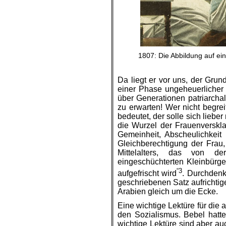
1807: Die Abbildung auf ein
Da liegt er vor uns, der Grun
einer Phase ungeheuerlicher
über Generationen patriarchal
zu erwarten! Wer nicht begrei
bedeutet, der solle sich liebe
die Wurzel der Frauenverskla
Gemeinheit, Abscheulichkeit 
Gleichberechtigung der Frau
Mittelalters, das von de
eingeschüchterten Kleinbürg
“3
aufgefrischt wird
. Durchdenk
geschriebenen Satz aufrichtig
Arabien gleich um die Ecke.
Eine wichtige Lektüre für die 
den Sozialismus. Bebel hatte
wichtige Lektüre sind aber au