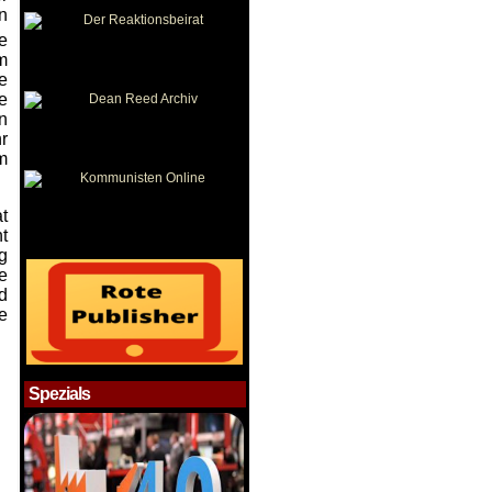
n
e
m
e
ie
n
r
m
t
t
g
e
d
e
Spezials