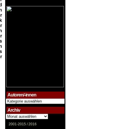
d
n
r
k
r
h
r
s
n
s
r
Autoren/-innen
Autoren/-
innen
Archiv
Archiv
2001-2015 /
2016