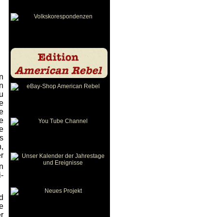
n
n
u
e
e
e
e
s
,
r
n
-
d
e
r