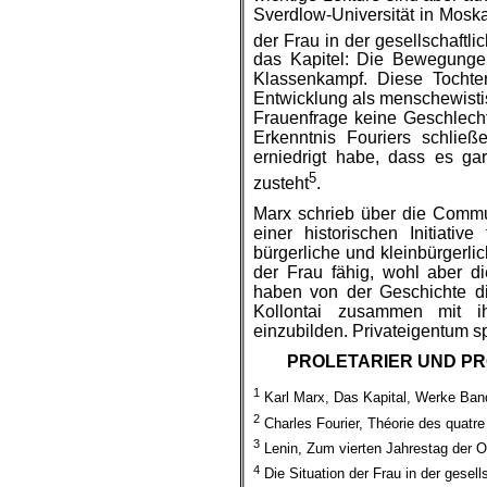
Sverdlow-Universität in Moska
der Frau in der gesellschaftli
das Kapitel: Die Bewegunge
Klassenkampf. Diese Tochter
Entwicklung als menschewisti
Frauenfrage keine Geschlechte
Erkenntnis Fouriers schlie
erniedrigt habe, dass es g
5
zusteht
.
Marx schrieb über die Commun
einer historischen Initiativ
bürgerliche und kleinbürgerlic
der Frau fähig, wohl aber d
haben von der Geschichte di
Kollontai zusammen mit i
einzubilden. Privateigentum sp
PROLETARIER UND PR
1
Karl Marx, Das Kapital, Werke Band 
2
Charles Fourier, Théorie des quatr
3
Lenin, Zum vierten Jahrestag der O
4
Die Situation der Frau in der gesell