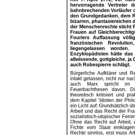
hervorragende Vertreter 
bahnbrechenden Vorläufer d
den Grundgedanken, dem Re
bizarren, phantasiereichen 
der Menschenrechte sticht F
Frauen auf Gleichberechtig
Fouriers Auffassung völl
französischen Revolutio
liegengelassen worden. 
Enzyklopädisten hätte das 
allwissende, gottgleiche, j
auch Robespierre schlägt.
Bürgerliche Aufklärer und R
intakt gelassen, nicht nur na
auch Marx spricht im 
Feuerbachthesen davon. Di
theoretisch kritisiert und pr
dem Kapitel ‘Idioten der Phil
ein Licht auf: Grundsätzlich 
Arbeit und das Recht der Fra
sozialistisch-utopischer Femi
Ohne das Recht auf Arbeit, 
Fichte vom Staat einklagen
Rechte sinnlos, erst muss Ar