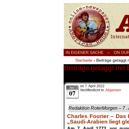
International
IN EIGENER SACHE
–
ON OU
Startseite
›
Beiträge getaggt 
Beiträge getaggt mit 
1 Ergebnis.
on
7. April 2022
Apr.
Veröffentlicht In:
Allgemein
07
Redaktion RoterMorgen – 7 . 
Charles Fourier – Das 
„Saudi-Arabien liegt g
Am 7. April 1772, vor nu