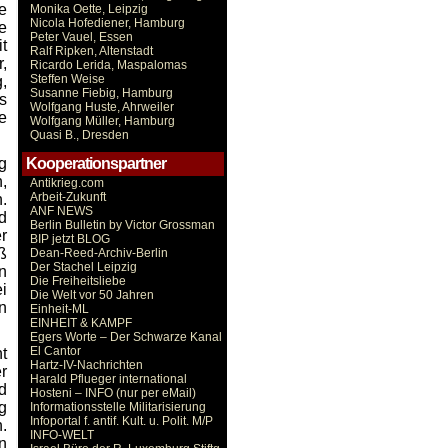
e
Monika Oette, Leipzig
Nicola Hofediener, Hamburg
e
Peter Vauel, Essen
t
Ralf Ripken, Altenstadt
,
Ricardo Lerida, Maspalomas
Steffen Weise
,
Susanne Fiebig, Hamburg
s
Wolfgang Huste, Ahrweiler
ie
Wolfgang Müller, Hamburg
Quasi B., Dresden
Kooperationspartner
g
,
Antikrieg.com
Arbeit-Zukunft
.
ANF NEWS
d
Berlin Bulletin by Victor Grossman
r
BIP jetzt BLOG
ß
Dean-Reed-Archiv-Berlin
Der Stachel Leipzig
n
Die Freiheitsliebe
i
Die Welt vor 50 Jahren
n
Einheit-ML
EINHEIT & KAMPF
Egers Worte – Der Schwarze Kanal
El Cantor
t
Hartz-IV-Nachrichten
r
Harald Pflueger international
d
Hosteni – INFO (nur per eMail)
g
Informationsstelle Militarisierung
Infoportal f. antif. Kult. u. Polit. M/P
.
INFO-WELT
n