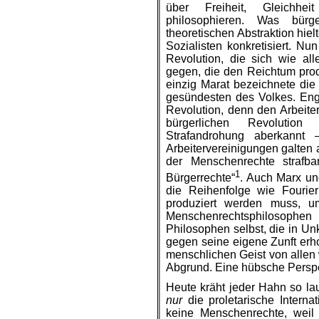
über Freiheit, Gleichhei
philosophieren. Was bürg
theoretischen Abstraktion hie
Sozialisten konkretisiert. Nu
Revolution, die sich wie all
gegen, die den Reichtum prod
einzig Marat bezeichnete die
gesündesten des Volkes. Enge
Revolution, denn den Arbeit
bürgerlichen Revolution 
Strafandrohung aberkannt
Arbeitervereinigungen galten a
der Menschenrechte strafba
1
Bürgerrechte“
. Auch Marx un
die Reihenfolge wie Fourier
produziert werden muss, u
Menschenrechtsphilosophen 
Philosophen selbst, die in Un
gegen seine eigene Zunft erhob
menschlichen Geist von allen 
Abgrund. Eine hübsche Perspek
Heute kräht jeder Hahn so l
nur
die proletarische Interna
keine Menschenrechte, weil 