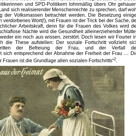
itikerinnen und SPD-Politikern lohnmäßig übers Ohr gehauen
and sich realisierender Menschenrechte zu sprechen, darf woh
g der Volksmassen betrachtet werden. Die Besetzung einige
verdorbenes Wort(!), mit Frauen ist der Trick bei der Sache, de
licher Arbeitskraft, denn für die Frauen des Volkes wird de
chlaflose Nächte wird die Gesundheit alleinerziehender Mütter
 weder ein noch aus wissen, zerstört. Doch lesen wir Fourier i
ch die These aufstellen: Der soziale Fortschritt vollzieht sic
hritten der Befreiung der Frau, und der Verfall de
ht sich entsprechend der Abnahme der Freiheit der Frau … Di
2
r Frauen ist die Grundlage allen sozialen Fortschritts“
.