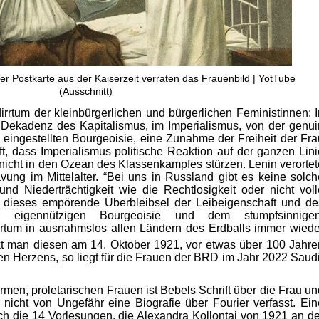
er Postkarte aus der Kaiserzeit verraten das Frauenbild | YotTube
(Ausschnitt)
dirrtum der kleinbürgerlichen und bürgerlichen Feministinnen: I
 Dekadenz des Kapitalismus, im Imperialismus, von der genui
 eingestellten Bourgeoisie, eine Zunahme der Freiheit der Fra
ft, dass Imperialismus politische Reaktion auf der ganzen Lini
r nicht in den Ozean des Klassenkampfes stürzen. Lenin verortet
vung im Mittelalter. “Bei uns in Russland gibt es keine solch
und Niederträchtigkeit wie die Rechtlosigkeit oder nicht voll
, dieses empörende Überbleibsel der Leibeigenschaft und de
r eigennützigen Bourgeoisie und dem stumpfsinnigen
ertum in ausnahmslos allen Ländern des Erdballs immer wiede
t man diesen am 14. Oktober 1921, vor etwas über 100 Jahre
en Herzens, so liegt für die Frauen der BRD im Jahr 2022 Saudi
armen, proletarischen Frauen ist Bebels Schrift über die Frau un
 nicht von Ungefähr eine Biografie über Fourier verfasst. Ein
ch die 14 Vorlesungen, die Alexandra Kollontai von 1921 an de