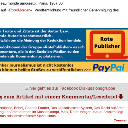
uveau monde amoureux, Paris, 1967,33
 auf »
RoterMorgen
«. Veröffentlichung mit freundlicher Genehmigung des
erklasse
,
Bebel
,
Charles Fourier
,
Das kapitalistische System
,
Das Recht auf Arbeit
ng der Arbeiterinnen im Klassenkampf
,
Marx
,
Roter Morgen
,
Saudi-Arabien liegt
smus
,
wissenschaftlicher Sozialismus
Commen