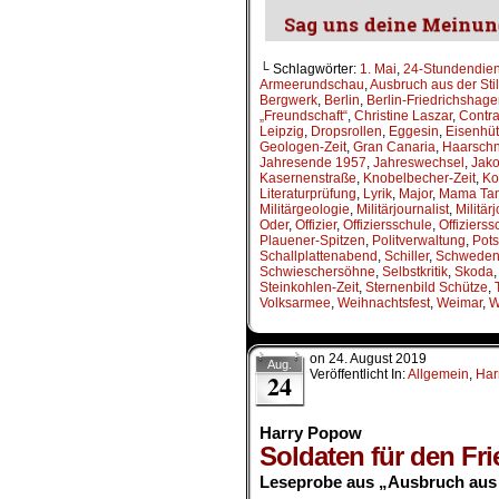
└ Schlagwörter:
1. Mai
,
24-Stundendien
Armeerundschau
,
Ausbruch aus der Stil
Bergwerk
,
Berlin
,
Berlin-Friedrichshag
„Freundschaft“
,
Christine Laszar
,
Contra
Leipzig
,
Dropsrollen
,
Eggesin
,
Eisenhüt
Geologen-Zeit
,
Gran Canaria
,
Haarschni
Jahresende 1957
,
Jahreswechsel
,
Jako
Kasernenstraße
,
Knobelbecher-Zeit
,
Ko
Literaturprüfung
,
Lyrik
,
Major
,
Mama Ta
Militärgeologie
,
Militärjournalist
,
Militär
Oder
,
Offizier
,
Offiziersschule
,
Offizierss
Plauener-Spitzen
,
Politverwaltung
,
Pot
Schallplattenabend
,
Schiller
,
Schwede
Schwieschersöhne
,
Selbstkritik
,
Skoda
Steinkohlen-Zeit
,
Sternenbild Schütze
,
Volksarmee
,
Weihnachtsfest
,
Weimar
,
W
on
24. August 2019
Aug.
Veröffentlicht In:
Allgemein
,
Har
24
Harry Popow
Soldaten für den Fri
Leseprobe aus „Ausbruch aus 