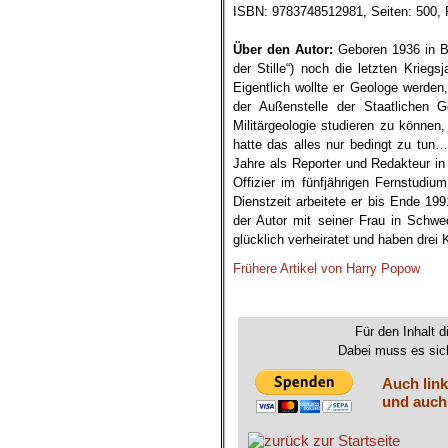
ISBN: 9783748512981, Seiten: 500, P
.
Über den Autor:
Geboren 1936 in Be
der Stille“) noch die letzten Krieg
Eigentlich wollte er Geologe werde
der Außenstelle der Staatlichen
Militärgeologie studieren zu können
hatte das alles nur bedingt zu tun
Jahre als Reporter und Redakteur in
Offizier im fünfjährigen Fernstudiu
Dienstzeit arbeitete er bis Ende 19
der Autor mit seiner Frau in Schwe
glücklich verheiratet und haben drei
Frühere Artikel von Harry Popow
Für den Inhalt d
Dabei muss es sich
Auch link
und auch