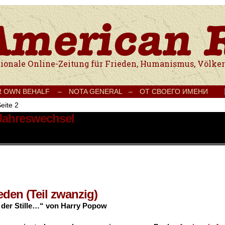
e Onlinezeitung für Frieden, Humanismus, Völkerverständigung und Kul
R OWN BEHALF –
NOTA GENERAL –
ОТ СВОЕГО ИМЕНИ
eite 2
 Jahreswechsel
eden (Teil zwanzig)
der Stille…“ von Harry Popow