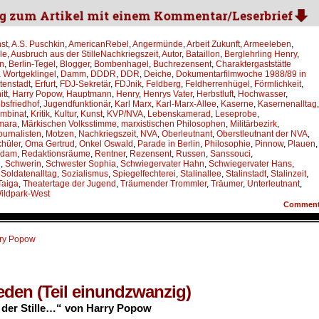
st
,
A.S. Puschkin
,
AmericanRebel
,
Angermünde
,
Arbeit Zukunft
,
Armeeleben
,
le
,
Ausbruch aus der StilleNachkriegszeit
,
Autor
,
Bataillon
,
Berglehrling Henry
,
en
,
Berlin-Tegel
,
Blogger
,
Bombenhagel
,
Buchrezensent
,
Charaktergaststätte
 Wortgeklingel
,
Damm
,
DDDR
,
DDR
,
Deiche
,
Dokumentarfilmwoche 1988/89 in
tenstadt
,
Erfurt
,
FDJ-Sekretär
,
FDJnik
,
Feldberg
,
Feldherrenhügel
,
Förmlichkeit
,
tt
,
Harry Popow
,
Hauptmann
,
Henry
,
Henrys Vater
,
Herbstluft
,
Hochwasser
,
bsfriedhof
,
Jugendfunktionär
,
Karl Marx
,
Karl-Marx-Allee
,
Kaserne
,
Kasernenalltag
,
mbinat
,
Kritik
,
Kultur
,
Kunst
,
KVP/NVA
,
Lebenskamerad
,
Leseprobe
,
mara
,
Märkischen Volksstimme
,
marxistischen Philosophen
,
Militärbezirk
,
journalisten
,
Motzen
,
Nachkriegszeit
,
NVA
,
Oberleutnant
,
Oberstleutnant der NVA
,
chüler
,
Oma Gertrud
,
Onkel Oswald
,
Parade in Berlin
,
Philosophie
,
Pinnow
,
Plauen
,
sdam
,
Redaktionsräume
,
Rentner
,
Rezensent
,
Russen
,
Sanssouci
,
n
,
Schwerin
,
Schwester Sophia
,
Schwiegervater Hahn
,
Schwiegervater Hans
,
,
Soldatenalltag
,
Sozialismus
,
Spiegelfechterei
,
Stalinallee
,
Stalinstadt
,
Stalinzeit
,
Taiga
,
Theatertage der Jugend
,
Träumender Trommler
,
Träumer
,
Unterleutnant
,
ildpark-West
Commen
ry Popow
eden (Teil einundzwanzig)
der Stille…“ von Harry Popow