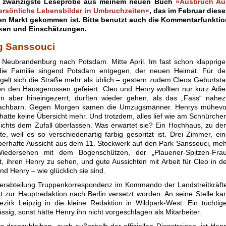
e zwanzigste Leseprobe aus meinem neuen Buch
»Ausbruch Au
 Persönliche Lebensbilder in Umbruchzeiten«
, das im Februar dies
en Markt gekommen ist. Bitte benutzt auch die Kommentarfunktio
tiken und Einschätzungen.
g Sanssouci
Neubrandenburg nach Potsdam. Mitte April. Im fast schon klapprig
die Familie singend Potsdam entgegen, der neuen Heimat. Für de
gelt sich die Straße mehr als üblich – gestern zudem Cleos Geburtst
on den Hausgenossen gefeiert. Cleo und Henry wollten nur kurz Adi
n aber hineingezerrt, durften wieder gehen, als das „Fass“ nahez
 Nachbarn. Gegen Morgen kamen die Umzugsmänner. Henrys mühevol
atte keine Übersicht mehr. Und trotzdem, alles lief wie am Schnürche
ichts dem Zufall überlassen. Was erwartet sie? Ein Hochhaus, zu d
e, weil es so verschiedenartig farbig gespritzt ist. Drei Zimmer, ei
auberhafte Aussicht aus dem 11. Stockwerk auf den Park Sanssouci, me
 Wiedersehen mit dem Bogenschützen, der „Plauener-Spitzen-Frau
bt, ihren Henry zu sehen, und gute Aussichten mit Arbeit für Cleo in d
d Henry – wie glücklich sie sind.
nterabteilung Truppenkorrespondenz im Kommando der Landstreitkräft
ist zur Hauptredaktion nach Berlin versetzt worden. An seine Stelle k
irk Leipzig in die kleine Redaktion in Wildpark-West. Ein tüchtig
ssig, sonst hätte Henry ihn nicht vorgeschlagen als Mitarbeiter.