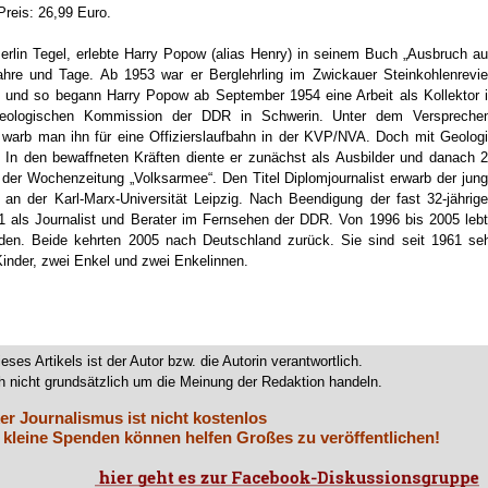
reis: 26,99 Euro.
rlin Tegel, erlebte Harry Popow (alias Henry) in seinem Buch „Ausbruch a
sjahre und Tage. Ab 1953 war er Berglehrling im Zwickauer Steinkohlenrevie
n, und so begann Harry Popow ab September 1954 eine Arbeit als Kollektor 
 Geologischen Kommission der DDR in Schwerin. Unter dem Verspreche
, warb man ihn für eine Offizierslaufbahn in der KVP/NVA. Doch mit Geolog
… In den bewaffneten Kräften diente er zunächst als Ausbilder und danach 
 der Wochenzeitung „Volksarmee“. Den Titel Diplomjournalist erwarb der jun
m an der Karl-Marx-Universität Leipzig. Nach Beendigung der fast 32-jährig
91 als Journalist und Berater im Fernsehen der DDR. Von 1996 bis 2005 leb
den. Beide kehrten 2005 nach Deutschland zurück. Sie sind seit 1961 se
 Kinder, zwei Enkel und zwei Enkelinnen.
.
ieses Artikels ist der Autor bzw. die Autorin verantwortlich.
 nicht grundsätzlich um die Meinung der Redaktion handeln.
er Journalismus ist nicht kostenlos
 kleine Spenden können helfen Großes zu veröffentlichen!