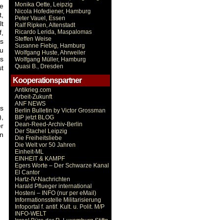
Monika Oette, Leipzig
ge
Nicola Hofediener, Hamburg
t,
Peter Vauel, Essen
lt
Ralf Ripken, Altenstadt
f,
Ricardo Lerida, Maspalomas
Steffen Weise
ss
Susanne Fiebig, Hamburg
du
Wolfgang Huste, Ahrweiler
as
Wolfgang Müller, Hamburg
Quasi B., Dresden
st
Kooperationspartner
Antikrieg.com
Arbeit-Zukunft
ANF NEWS
ls
Berlin Bulletin by Victor Grossman
),
BIP jetzt BLOG
Dean-Reed-Archiv-Berlin
r
Der Stachel Leipzig
in
Die Freiheitsliebe
Die Welt vor 50 Jahren
Einheit-ML
EINHEIT & KAMPF
Egers Worte – Der Schwarze Kanal
El Cantor
Hartz-IV-Nachrichten
Harald Pflueger international
Hosteni – INFO (nur per eMail)
Informationsstelle Militarisierung
Infoportal f. antif. Kult. u. Polit. M/P
INFO-WELT