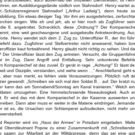
 dranzubleiben, auch außerhalb der offiziellen Dienstreisen, ist Hen
hren, ein Ausbildungsgelände südlich von Stahnsdorf. Henry wartet a
Schützenregiment Stahnsdorf („Arthur Ladwig“), denn heute sol
bildung. Ein etwas diesiger Tag. Vor ihm ein ausgedehntes, zerfurcht
rchen singen. Wie eh und jeh, als er hier noch als Zugführer sei
ie 8. angetrottet. Schrecklich, diese „Ordnung“!! Der Kompaniech
ennt, eine weit geschwungene und ausgebeulte Antreteordnung. Auc
Worte. Henry wendet sich dem 2. Zug zu. Unteroffizier R., der ihn führ
Befehl dazu. Zugführer und Stellvertreter nicht anwesend, haben bz
roffizier kaut fortwährend. Henry glaubt nicht richtig zu sehen. Und d
 Der Unteroffizier lässt den Zug antreten. Versucht, die Gruppenführ
ht im Zug. Dann Angriff und Entfaltung. Sehr unkonkrete Befehle
Kompaniechef ist das zuviel. Er gerät in rage. „Achtung!“ Er lässt d
rbeit und Disziplin, verstanden, und wehe wenn …“ Anschließend geht 
 aber man merkt, es fehlen viele Voraussetzungen. Plötzlich ruft d
ier gewandt: „Schreiben sie sich mal den Soldat B… auf. Der kratzt n
er kann das am Sonnabend/Sonntag am Kanal trainieren.“ Welch ein
ldaten umzugehen. Eine himmelschreiende Niveaulosigkeit. Auch ei
eicht. Er wird das mit dem Kompaniechef in der Kaserne auswerten u
chreiben. Dann aber muss er weiter in die Materie eindringen. Jemand
riger ist es, die Ursachen von Schlamperei aufzudecken, nicht mehr u
hwerstarbeit.
nd Reporter wird ins „Haus der Armee“ in Potsdam eingeladen. Walt
, hat Oberstleutnant Popow zu einer Zusammenkunft mit „Schreibend
s sagen zur Mitarbeit an der Militärpresse, denn das sei eine gu