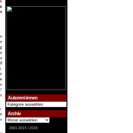
s
es
n
en
n
ag
eu
u
l
n,
em
ne
hr
“
er
Autoren/-innen
Autoren/-
innen
e.
Archiv
am
er
Archiv
2001-2015 /
2016