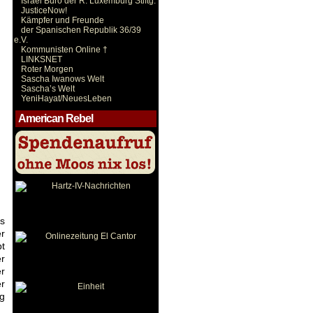
Israel Büro der R. Luxemburg Stiftg.
JusticeNow!
Kämpfer und Freunde
der Spanischen Republik 36/39
e.V.
Kommunisten Online †
LINKSNET
Roter Morgen
Sascha Iwanows Welt
Sascha’s Welt
YeniHayat/NeuesLeben
American Rebel
ls
er
bt
er
er
er
ig