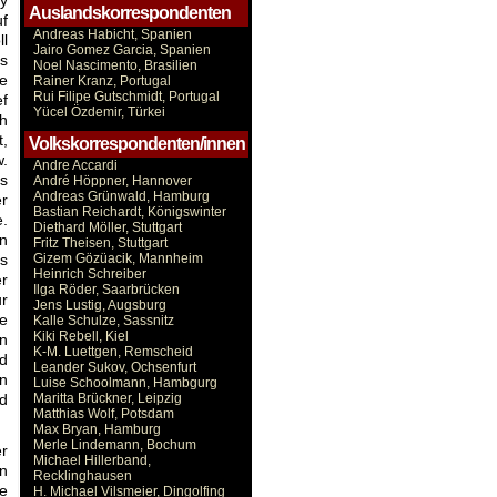
ry
Auslandskorrespondenten
uf
Andreas Habicht, Spanien
l
Jairo Gomez Garcia, Spanien
es
Noel Nascimento, Brasilien
ne
Rainer Kranz, Portugal
Rui Filipe Gutschmidt, Portugal
ef
Yücel Özdemir, Türkei
h
t,
Volkskorrespondenten/innen
w.
Andre Accardi
as
André Höppner, Hannover
Andreas Grünwald, Hamburg
er
Bastian Reichardt, Königswinter
.
Diethard Möller, Stuttgart
en
Fritz Theisen, Stuttgart
es
Gizem Gözüacik, Mannheim
Heinrich Schreiber
er
Ilga Röder, Saarbrücken
ur
Jens Lustig, Augsburg
e
Kalle Schulze, Sassnitz
Kiki Rebell, Kiel
n
K-M. Luettgen, Remscheid
nd
Leander Sukov, Ochsenfurt
en
Luise Schoolmann, Hambgurg
nd
Maritta Brückner, Leipzig
Matthias Wolf, Potsdam
Max Bryan, Hamburg
Merle Lindemann, Bochum
er
Michael Hillerband,
en
Recklinghausen
te
H. Michael Vilsmeier, Dingolfing