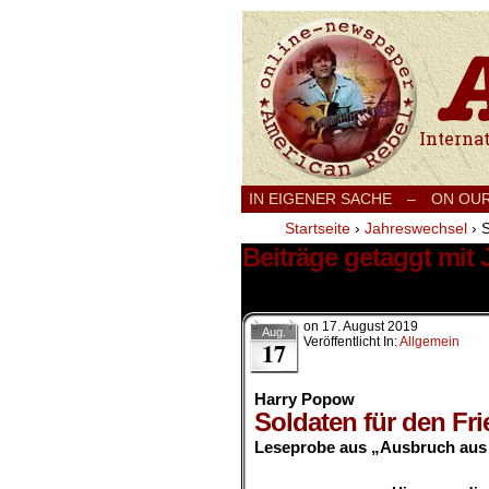
International
IN EIGENER SACHE
–
ON OU
Startseite
›
Jahreswechsel
›
S
Beiträge getaggt mit
22 Ergebnisse.
on
17. August 2019
Aug.
Veröffentlicht In:
Allgemein
17
Harry Popow
Soldaten für den Fri
Leseprobe aus „Ausbruch aus 
.