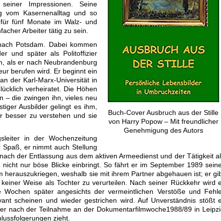
seiner Impressionen. Seine
g vom Kasernenalltag und so
 für fünf Monate im Walz- und
facher Arbeiter tätig zu sein.
 nach Potsdam. Dabei kommen
er und später als Politoffizier
 ihn, als er nach Neubrandenburg
ur berufen wird. Er beginnt ein
an der Karl-Marx-Universität in
glücklich verheiratet. Die Höhen
en – die zwingen ihn, vieles neu
tiger Ausbilder gelingt es ihm,
Buch-Cover Ausbruch aus der Stille
r besser zu verstehen und sie
von Harry Popow – Mit freundlicher
Genehmigung des Autors
gsleiter in der Wochenzeitung
r Spaß, er nimmt auch Stellung
ach der Entlassung aus dem aktiven Armeedienst und der Tätigkeit a
nicht nur böse Blicke einbringt. So fährt er im September 1989 sein
 herauszukriegen, weshalb sie mit ihrem Partner abgehauen ist; er gi
 keiner Weise als Tochter zu verurteilen. Nach seiner Rückkehr wird 
die Wochen später angesichts der vermeintlichen Verstöße und Fehl
evant scheinen und wieder gestrichen wird. Auf Unverständnis stößt 
s er nach der Teilnahme an der Dokumentarfilmwoche1988/89 in Leipz
hlussfolgerungen zieht.