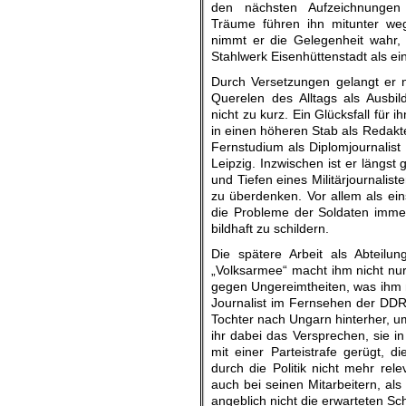
den nächsten Aufzeichnungen 
Träume führen ihn mitunter we
nimmt er die Gelegenheit wahr,
Stahlwerk Eisenhüttenstadt als ein
Durch Versetzungen gelangt er
Querelen des Alltags als Ausbild
nicht zu kurz. Ein Glücksfall für
in einen höheren Stab als Redakte
Fernstudium als Diplomjournalist 
Leipzig. Inzwischen ist er längst 
und Tiefen eines Militärjournalist
zu überdenken. Vor allem als eins
die Probleme der Soldaten imme
bildhaft zu schildern.
Die spätere Arbeit als Abteilun
„Volksarmee“ macht ihm nicht nu
gegen Ungereimtheiten, was ihm n
Journalist im Fernsehen der DDR 
Tochter nach Ungarn hinterher, um
ihr dabei das Versprechen, sie in
mit einer Parteistrafe gerügt, 
durch die Politik nicht mehr rel
auch bei seinen Mitarbeitern, al
angeblich nicht die erwarteten Sc