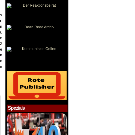
us
r.
in
n,
ie
22
ge
en
te
hr
Spezials