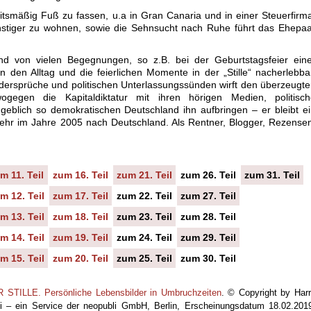
tsmäßig Fuß zu fassen, u.a in Gran Canaria und in einer Steuerfirm
nstiger zu wohnen, sowie die Sehnsucht nach Ruhe führt das Ehepa
d von vielen Begegnungen, so z.B. bei der Geburtstagsfeier eine
 den Alltag und die feierlichen Momente in der „Stille“ nacherlebba
dersprüche und politischen Unterlassungssünden wirft den überzeugt
egen die Kapitaldiktatur mit ihren hörigen Medien, politisch
eblich so demokratischen Deutschland ihn aufbringen – er bleibt e
hr im Jahre 2005 nach Deutschland. Als Rentner, Blogger, Rezense
m 11. Teil
zum 16. Teil
zum 21. Teil
zum 26. Teil
zum 31. Teil
m 12. Teil
zum 17. Teil
zum 22. Teil
zum 27. Teil
m 13. Teil
zum 18. Teil
zum 23. Teil
zum 28. Teil
m 14. Teil
zum 19. Teil
zum 24. Teil
zum 29. Teil
m 15. Teil
zum 20. Teil
zum 25. Teil
zum 30. Teil
ILLE. Persönliche Lebensbilder in Umbruchzeiten
. © Copyright by Har
li – ein Service der neopubli GmbH, Berlin, Erscheinungsdatum 18.02.201