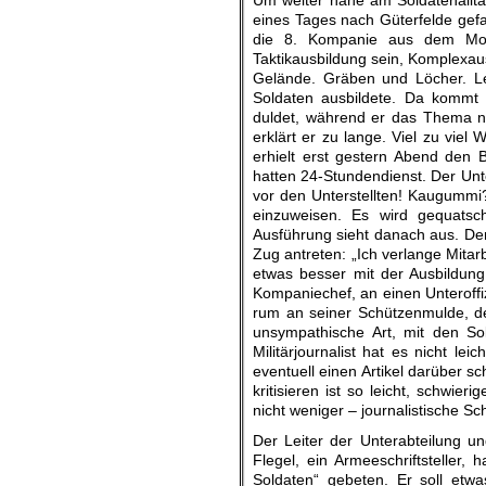
Um weiter nahe am Soldatenalltag
eines Tages nach Güterfelde gefa
die 8. Kompanie aus dem Mot.-
Taktikausbildung sein, Komplexaus
Gelände. Gräben und Löcher. Le
Soldaten ausbildete. Da kommt d
duldet, während er das Thema n
erklärt er zu lange. Viel zu viel 
erhielt erst gestern Abend den 
hatten 24-Stundendienst. Der Unte
vor den Unterstellten! Kaugummi?
einzuweisen. Es wird gequatsc
Ausführung sieht danach aus. Dem 
Zug antreten: „Ich verlange Mita
etwas besser mit der Ausbildung,
Kompaniechef, an einen Unteroffiz
rum an seiner Schützenmulde, d
unsympathische Art, mit den So
Militärjournalist hat es nicht l
eventuell einen Artikel darüber s
kritisieren ist so leicht, schwie
nicht weniger – journalistische Sc
Der Leiter der Unterabteilung u
Flegel, ein Armeeschriftsteller
Soldaten“ gebeten. Er soll etwa