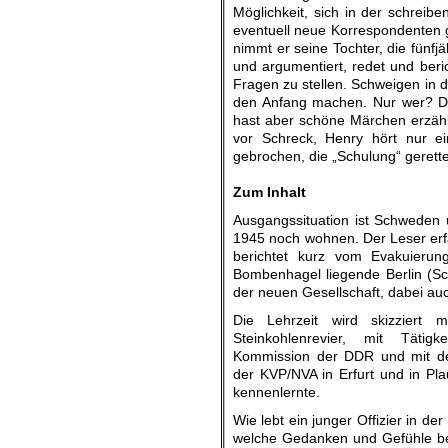
Möglichkeit, sich in der schrei
eventuell neue Korrespondenten g
nimmt er seine Tochter, die fünfjä
und argumentiert, redet und berich
Fragen zu stellen. Schweigen in d
den Anfang machen. Nur wer? Da p
hast aber schöne Märchen erzähl
vor Schreck, Henry hört nur ei
gebrochen, die „Schulung“ gerett
.
Zum Inhalt
Ausgangssituation ist Schweden 
1945 noch wohnen. Der Leser erfä
berichtet kurz vom Evakuieru
Bombenhagel liegende Berlin (S
der neuen Gesellschaft, dabei au
Die Lehrzeit wird skizziert 
Steinkohlenrevier, mit Tätig
Kommission der DDR und mit de
der KVP/NVA in Erfurt und in Pl
kennenlernte.
Wie lebt ein junger Offizier in d
welche Gedanken und Gefühle b