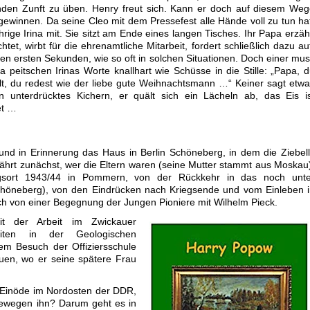
benden Zunft zu üben. Henry freut sich. Kann er doch auf diesem We
ewinnen. Da seine Cleo mit dem Pressefest alle Hände voll zu tun ha
hrige Irina mit. Sie sitzt am Ende eines langen Tisches. Ihr Papa erzäh
tet, wirbt für die ehrenamtliche Mitarbeit, fordert schließlich dazu au
en ersten Sekunden, wie so oft in solchen Situationen. Doch einer mu
eitschen Irinas Worte knallhart wie Schüsse in die Stille: „Papa, 
t, du redest wie der liebe gute Weihnachtsmann …“ Keiner sagt etw
n unterdrücktes Kichern, er quält sich ein Lächeln ab, das Eis i
et …
und in Erinnerung das Haus in Berlin Schöneberg, in dem die Ziebel
hrt zunächst, wer die Eltern waren (seine Mutter stammt aus Moskau
ngsort 1943/44 in Pommern, von der Rückkehr in das noch unte
chöneberg), von den Eindrücken nach Kriegsende und vom Einleben 
ch von einer Begegnung der Jungen Pioniere mit Wilhelm Pieck.
mit der Arbeit im Zwickauer
keiten in der Geologischen
m Besuch der Offiziersschule
auen, wo er seine spätere Frau
er Einöde im Nordosten der DDR,
ewegen ihn? Darum geht es in