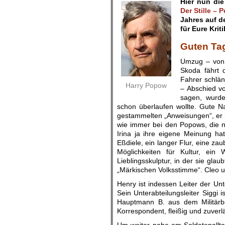
Hier nun di
Der Stille –
Jahres auf d
für Eure Kri
.
Guten Ta
Umzug – von 
Skoda fährt 
Fahrer schlän
Harry Popow
– Abschied v
sagen, wurde
schon überlaufen wollte. Gute
gestammelten „Anweisungen“, er h
wie immer bei den Popows, die n
Irina ja ihre eigene Meinung hatt
Eßdiele, ein langer Flur, eine z
Möglichkeiten für Kultur, ein
Lieblingsskulptur, in der sie glau
„Märkischen Volksstimme“. Cleo un
Henry ist indessen Leiter der U
Sein Unterabteilungsleiter Siggi 
Hauptmann B. aus dem Militärbez
Korrespondent, fleißig und zuverlä