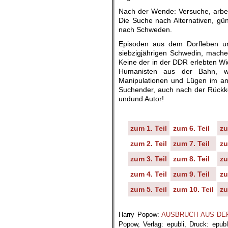
Nach der Wende: Versuche, arbei
Die Suche nach Alternativen, gü
nach Schweden.
Episoden aus dem Dorfleben un
siebzigjährigen Schwedin, machen
Keine der in der DDR erlebten Wi
Humanisten aus der Bahn, wog
Manipulationen und Lügen im ang
Suchender, auch nach der Rückke
undund Autor!
zum 1. Teil
zum 6. Teil
zu
zum 2. Teil
zum 7. Teil
zu
zum 3. Teil
zum 8. Teil
zu
zum 4. Teil
zum 9. Teil
zu
zum 5. Teil
zum 10. Teil
zu
.
Harry Popow:
AUSBRUCH AUS DER ST
Popow, Verlag: epubli, Druck: epub