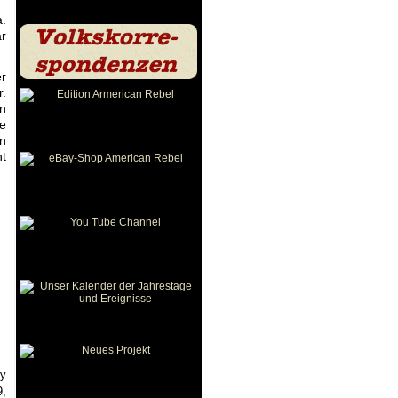
a.
ar
r
r.
en
e
in
nt
ry
9,