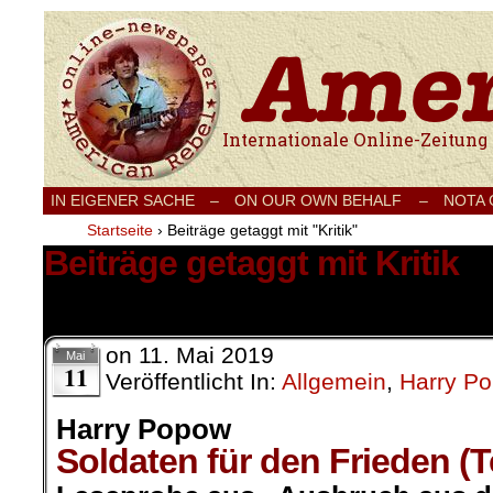
Internationale Onlinezeitung für Frieden
IN EIGENER SACHE
–
ON OUR OWN BEHALF –
NOTA
Startseite
›
Beiträge getaggt mit "Kritik"
Beiträge getaggt mit Kritik
22 Ergebnisse.
on
11. Mai 2019
Mai
11
Veröffentlicht In:
Allgemein
,
Harry P
Harry Popow
Soldaten für den Frieden (T