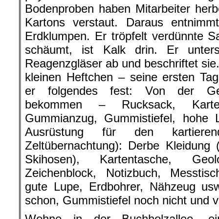
Bodenproben haben Mitarbeiter herbe
Kartons verstaut. Daraus entnimm
Erdklumpen. Er tröpfelt verdünnte 
schäumt, ist Kalk drin. Er untersuc
Reagenzgläser ab und beschriftet sie.
kleinen Heftchen – seine ersten Ta
er folgendes fest: Von der Ge
bekommen – Rucksack, Karten
Gummianzug, Gummistiefel, hohe 
Ausrüstung für den kartiere
Zeltübernachtung): Derbe Kleidung 
Skihosen), Kartentasche, Geolog
Zeichenblock, Notizbuch, Messtisc
gute Lupe, Erdbohrer, Nähzeug usw
schon, Gummistiefel noch nicht und v
Wohne in der Buchholzallee, e