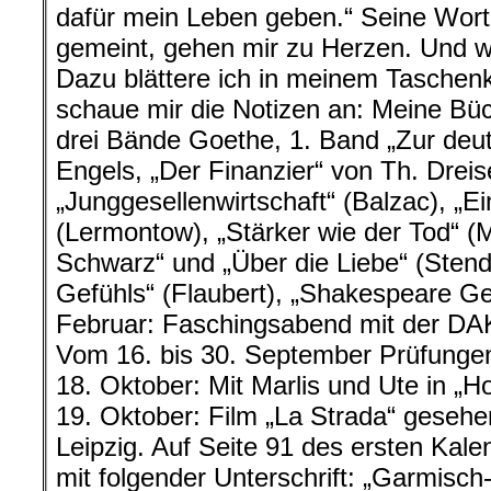
dafür mein Leben geben.“ Seine Worte
gemeint, gehen mir zu Herzen. Und w
Dazu blättere ich in meinem Taschen
schaue mir die Notizen an: Meine Bü
drei Bände Goethe, 1. Band „Zur deu
Engels, „Der Finanzier“ von Th. Dreis
„Junggesellenwirtschaft“ (Balzac), „Ei
(Lermontow), „Stärker wie der Tod“ (
Schwarz“ und „Über die Liebe“ (Stend
Gefühls“ (Flaubert), „Shakespeare Ge
Februar: Faschingsabend mit der DA
Vom 16. bis 30. September Prüfungen 
18. Oktober: Mit Marlis und Ute in „
19. Oktober: Film „La Strada“ gesehe
Leipzig. Auf Seite 91 des ersten Kal
mit folgender Unterschrift: „Garmisch