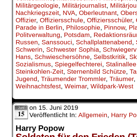
Militärgeologie
,
Militärjournalist
,
Militärjo
Nachkriegszeit
,
NVA
,
Oberleutnant
,
Obers
Offizier
,
Offiziersschule
,
Offiziersschüler
,
Parade in Berlin
,
Philosophie
,
Pinnow
,
Pl
Politverwaltung
,
Potsdam
,
Redaktionsrä
Russen
,
Sanssouci
,
Schallplattenabend
,
Schwerin
,
Schwester Sophia
,
Schwiegerv
Hans
,
Schwieschersöhne
,
Selbstkritik
,
Sk
Sozialismus
,
Spiegelfechterei
,
Stalinallee
Steinkohlen-Zeit
,
Sternenbild Schütze
,
Ta
Jugend
,
Träumender Trommler
,
Träumer
Weihnachtsfest
,
Weimar
,
Wildpark-West
on
15. Juni 2019
Juni
15
Veröffentlicht In:
Allgemein
,
Harry P
Harry Popow