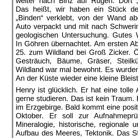
weiter nach Binz auf Rügen. Dort 
Das heißt, wir haben ein Stück d
„Binden“ verklebt, von der Wand ab
Auto verpackt und mit nach Schwer
geologischen Untersuchung. Gutes W
In Göhren übernachtet. Am ersten 
25. zum Wildland bei Groß Zicker. 
Gesträuch, Bäume, Gräser, Steilkü
Wildland war mal bewohnt. Es wurden 
An der Küste wieder eine kleine Bleist
Henry ist glücklich. Er hat eine toll
gerne studieren. Das ist kein Traum. 
im Erzgebirge. Bald kommt eine posit
Oktober. Er soll zur Aufnahmeprüf
Mineralogie, historische, regionale
Aufbau des Meeres, Tektonik. Das S