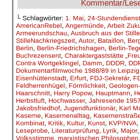
└ Schlagwörter:
1. Mai
,
24-Stundendiens
AmericanRebel
,
Angermünde
,
Arbeit Zuk
Armeerundschau
,
Ausbruch aus der Stille
StilleNachkriegszeit
,
Autor
,
Bataillon
,
Berg
Berlin
,
Berlin-Friedrichshagen
,
Berlin-Teg
Buchrezensent
,
Charaktergaststätte „Fre
Contra Wortgeklingel
,
Damm
,
DDDR
,
DD
Dokumentarfilmwoche 1988/89 in Leipzig
Eisenhüttenstadt
,
Erfurt
,
FDJ-Sekretär
,
F
Feldherrenhügel
,
Förmlichkeit
,
Geologen-
Haarschnitt
,
Harry Popow
,
Hauptmann
,
H
Herbstluft
,
Hochwasser
,
Jahresende 195
Jakobsfriedhof
,
Jugendfunktionär
,
Karl M
Kaserne
,
Kasernenalltag
,
Kasernenstraß
Kombinat
,
Kritik
,
Kultur
,
Kunst
,
KVP/NVA
Leseprobe
,
Literaturprüfung
,
Lyrik
,
Major
Volksstimme
,
marxistischen Philosophen