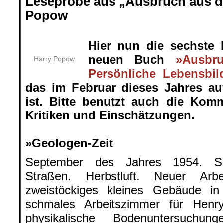
Leseprobe aus „Ausbruch aus de
Popow
.
Hier nun die sechste
neuen Buch
»Ausbr
Harry Popow
Persönliche Lebensbil
das im Februar dieses Jahres a
ist. Bitte benutzt auch die Kom
Kritiken und Einschätzungen.
.
»Geologen-Zeit
September des Jahres 1954. Sch
Straßen. Herbstluft. Neuer Arb
zweistöckiges kleines Gebäude in
schmales Arbeitszimmer für Henr
physikalische Bodenuntersuchu