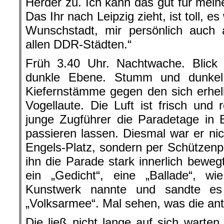
Herder zu. Ich kann das gut für mein
Das Ihr nach Leipzig zieht, ist toll, 
Wunschstadt, mir persönlich auch
allen DDR-Städten.“
Früh 3.40 Uhr. Nachtwache. Blick
dunkle Ebene. Stumm und dunkel
Kiefernstämme gegen den sich erhel
Vogellaute. Die Luft ist frisch und 
junge Zugführer die Paradetage in 
passieren lassen. Diesmal war er n
Engels-Platz, sondern per Schützen
ihn die Parade stark innerlich beweg
ein „Gedicht“, eine „Ballade“, wi
Kunstwerk nannte und sandte es
„Volksarmee“. Mal sehen, was die an
Die ließ nicht lange auf sich warte