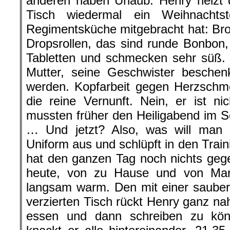
anderen haben Urlaub. Henry heizt
Tisch wiedermal ein Weihnachts
Regimentsküche mitgebracht hat: Brot
Dropsrollen, das sind runde Bonbon
Tabletten und schmecken sehr süß. 
Mutter, seine Geschwister beschen
werden. Kopfarbeit gegen Herzschme
die reine Vernunft. Nein, er ist nic
mussten früher den Heiligabend im 
… Und jetzt? Also, was will man 
Uniform aus und schlüpft in den Trai
hat den ganzen Tag noch nichts geg
heute, von zu Hause und von Marl
langsam warm. Den mit einer saube
verzierten Tisch rückt Henry ganz n
essen und dann schreiben zu kö