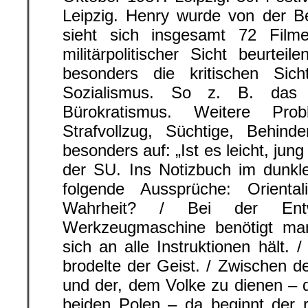
Leipzig. Henry wurde von der Be
sieht sich insgesamt 72 Film
militärpolitischer Sicht beurteil
besonders die kritischen Sic
Sozialismus. So z. B. das 
Bürokratismus. Weitere Pro
Strafvollzug, Süchtige, Behind
besonders auf: „Ist es leicht, jung
der SU. Ins Notizbuch im dunkle
folgende Aussprüche: Orienta
Wahrheit? / Bei der Entw
Werkzeugmaschine benötigt ma
sich an alle Instruktionen hält.
brodelte der Geist. / Zwischen der
und der, dem Volke zu dienen – 
beiden Polen – da beginnt der re