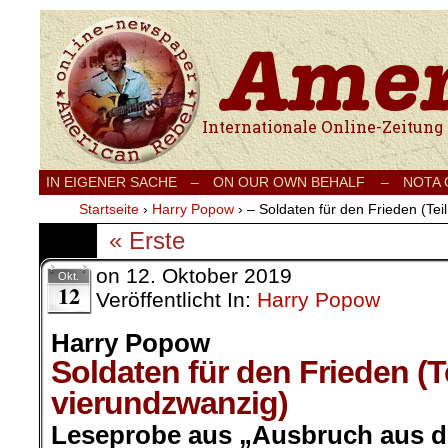
Internationale Onlinezeitung für Frieden
IN EIGENER SACHE
–
ON OUR OWN BEHALF –
NOTA
Startseite
›
Harry Popow
›
– Soldaten für den Frieden (Tei
« Erste
on
12. Oktober 2019
Okt.
12
Veröffentlicht In:
Harry Popow
Harry Popow
Soldaten für den Frieden (T
vierundzwanzig)
Leseprobe aus „Ausbruch aus de