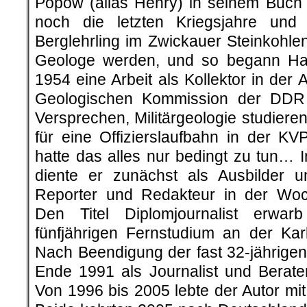
Popow (alias Henry) in seinem Buch „
noch die letzten Kriegsjahre un
Berglehrling im Zwickauer Steinkohlenr
Geologe werden, und so begann H
1954 eine Arbeit als Kollektor in der 
Geologischen Kommission der DDR
Versprechen, Militärgeologie studier
für eine Offizierslaufbahn in der K
hatte das alles nur bedingt zu tun… 
diente er zunächst als Ausbilder 
Reporter und Redakteur in der Woc
Den Titel Diplomjournalist erwar
fünfjährigen Fernstudium an der Karl
Nach Beendigung der fast 32-jährigen 
Ende 1991 als Journalist und Berat
Von 1996 bis 2005 lebte der Autor mi