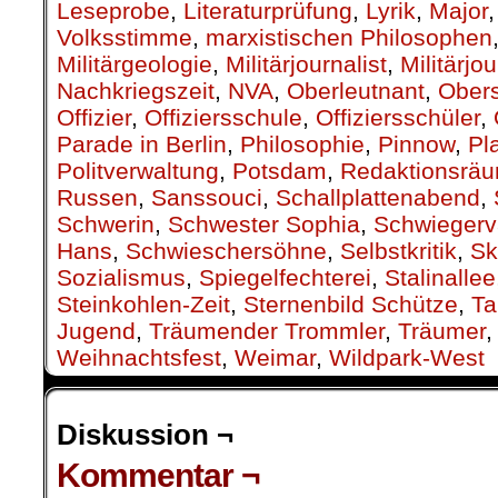
Leseprobe
,
Literaturprüfung
,
Lyrik
,
Major
Volksstimme
,
marxistischen Philosophen
Militärgeologie
,
Militärjournalist
,
Militärjo
Nachkriegszeit
,
NVA
,
Oberleutnant
,
Obers
Offizier
,
Offiziersschule
,
Offiziersschüler
,
Parade in Berlin
,
Philosophie
,
Pinnow
,
Pl
Politverwaltung
,
Potsdam
,
Redaktionsrä
Russen
,
Sanssouci
,
Schallplattenabend
,
Schwerin
,
Schwester Sophia
,
Schwiegerv
Hans
,
Schwieschersöhne
,
Selbstkritik
,
Sk
Sozialismus
,
Spiegelfechterei
,
Stalinallee
Steinkohlen-Zeit
,
Sternenbild Schütze
,
Ta
Jugend
,
Träumender Trommler
,
Träumer
Weihnachtsfest
,
Weimar
,
Wildpark-West
Diskussion ¬
Kommentar ¬