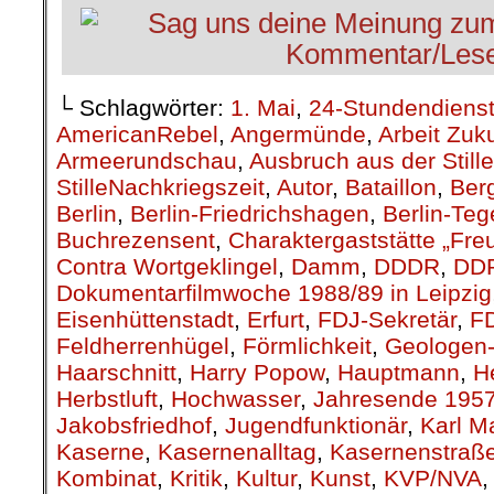
└ Schlagwörter:
1. Mai
,
24-Stundendiens
AmericanRebel
,
Angermünde
,
Arbeit Zuk
Armeerundschau
,
Ausbruch aus der Stille
StilleNachkriegszeit
,
Autor
,
Bataillon
,
Berg
Berlin
,
Berlin-Friedrichshagen
,
Berlin-Teg
Buchrezensent
,
Charaktergaststätte „Fre
Contra Wortgeklingel
,
Damm
,
DDDR
,
DD
Dokumentarfilmwoche 1988/89 in Leipzig
Eisenhüttenstadt
,
Erfurt
,
FDJ-Sekretär
,
F
Feldherrenhügel
,
Förmlichkeit
,
Geologen-
Haarschnitt
,
Harry Popow
,
Hauptmann
,
H
Herbstluft
,
Hochwasser
,
Jahresende 195
Jakobsfriedhof
,
Jugendfunktionär
,
Karl M
Kaserne
,
Kasernenalltag
,
Kasernenstraß
Kombinat
,
Kritik
,
Kultur
,
Kunst
,
KVP/NVA