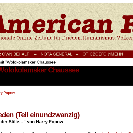
e Onlinezeitung für Frieden, Humanismus, Völkerverständigung und Kul
R OWN BEHALF –
NOTA GENERAL –
ОТ СВОЕГО ИМЕНИ
 mit "Wolokolamsker Chaussee"
t Wolokolamsker Chaussee
ry Popow
eden (Teil einundzwanzig)
der Stille…“ von Harry Popow