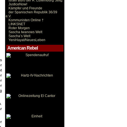
Israel Büro der R. Luxemburg Stiftg.
JusticeNow!
Kämpfer und Freunde
der Spanischen Republik 36/39
e.V.
Kommunisten Online †
LINKSNET
Roter Morgen
Sascha Iwanows Welt
Sascha’s Welt
YeniHayat/NeuesLeben
American Rebel
ls
er
bt
er
er
er
ig
a.
ar
r
r.