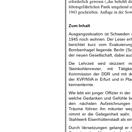
erforderlich gewesen („das befiehlt 
lebensgefährlichen Panik umgehend e
1943 geschrieben. Auflage in der Sow
.
Zum Inhalt
Ausgangssituation ist Schweden 
1945 noch wohnen. Der Leser erfä
berichtet kurz vom Evakuieru
Bombenhagel liegende Berlin (S
der neuen Gesellschaft, dabei au
Die Lehrzeit wird skizziert 
Steinkohlenrevier, mit Tätig
Kommission der DDR und mit de
der KVP/NVA in Erfurt und in Pl
kennenlernte.
Wie lebt ein junger Offizier in d
welche Gedanken und Gefühle b
den nächsten Aufzeichnungen 
Träume führen ihn mitunter we
nimmt er die Gelegenheit wahr,
Stahlwerk Eisenhüttenstadt als ein
Durch Versetzungen gelangt er