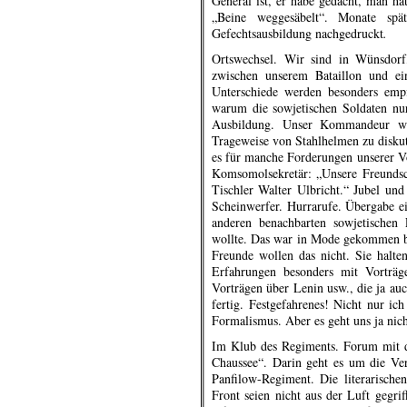
General ist, er habe gedacht, man hä
„Beine weggesäbelt“. Monate spä
Gefechtsausbildung nachgedruckt
.
Ortswechsel. Wir sind in Wünsdorf,
zwischen unserem Bataillon und ei
Unterschiede werden besonders empf
warum die sowjetischen Soldaten nur
Ausbildung. Unser Kommandeur wi
Trageweise von Stahlhelmen zu disku
es für manche Forderungen unserer Vo
Komsomolsekretär: „Unsere Freundsc
Tischler Walter Ulbricht.“ Jubel un
Scheinwerfer. Hurrarufe. Übergabe e
anderen benachbarten sowjetischen 
wollte. Das war in Mode gekommen bei
Freunde wollen das nicht. Sie halte
Erfahrungen besonders mit Vorträge
Vorträgen über Lenin usw., die ja auch
fertig. Festgefahrenes! Nicht nur ic
Formalismus. Aber es geht uns ja nich
Im Klub des Regiments. Forum mit d
Chaussee“. Darin geht es um die Ve
Panfilow-Regiment. Die literarisch
Front seien nicht aus der Luft gegrif