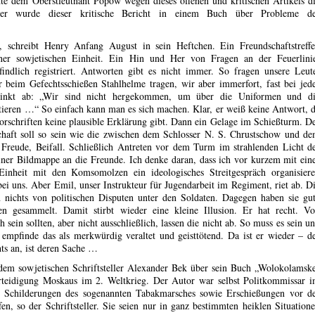
tte dem Oberstleutnant Popow wegen dieses offenen und kritischen Artikels d
ter wurde dieser kritische Bericht in einem Buch über Probleme d
 schreibt Henry Anfang August in sein Heftchen. Ein Freundschaftstreff
ner sowjetischen Einheit. Ein Hin und Her von Fragen an der Feuerlini
indlich registriert. Antworten gibt es nicht immer. So fragen unsere Leut
 beim Gefechtsschießen Stahlhelme tragen, wir aber immerfort, fast bei jed
nkt ab: „Wir sind nicht hergekommen, um über die Uniformen und d
tieren …“ So einfach kann man es sich machen. Klar, er weiß keine Antwort, 
rschriften keine plausible Erklärung gibt. Dann ein Gelage im Schießturm. D
haft soll so sein wie die zwischen dem Schlosser N. S. Chrustschow und d
d Freude, Beifall. Schließlich Antreten vor dem Turm im strahlenden Licht d
iner Bildmappe an die Freunde. Ich denke daran, dass ich vor kurzem mit ein
Einheit mit den Komsomolzen ein ideologisches Streitgespräch organisier
 uns. Aber Emil, unser Instrukteur für Jugendarbeit im Regiment, riet ab. D
n nichts von politischen Disputen unter den Soldaten. Dagegen haben sie gu
n gesammelt. Damit stirbt wieder eine kleine Illusion. Er hat recht. V
 sein sollten, aber nicht ausschließlich, lassen die nicht ab. So muss es sein u
h empfinde das als merkwürdig veraltet und geisttötend. Da ist er wieder – d
ts an, ist deren Sache …
em sowjetischen Schriftsteller Alexander Bek über sein Buch „Wolokolamsk
rteidigung Moskaus im 2. Weltkrieg. Der Autor war selbst Politkommissar 
en Schilderungen des sogenannten Tabakmarsches sowie Erschießungen vor d
fen, so der Schriftsteller. Sie seien nur in ganz bestimmten heiklen Situation