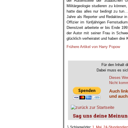
der Außenstelle der Staatlichen
Militärgeologie studieren zu können
hatte das alles nur bedingt zu tun
Jahre als Reporter und Redakteur in
Offizier im fünfjährigen Fernstudiu
Dienstzeit arbeitete er bis Ende 19
der Autor mit seiner Frau in Schwe
glücklich verheiratet und haben drei
Frühere Artikel von Harry Popow
Für den Inhalt d
Dabei muss es sich
Dieses Wer
Nicht komme
Auch link
und auch
└ Schlagwörter:
1. Mai
,
24-Stundendien