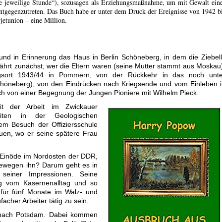
die jeweilige Stunde“), sozusagen als Erziehungsmaßnahme, um mit Gewalt ein
ntgegenzutreten. Das Buch habe er unter dem Druck der Ereignisse von 1942 b
jetunion – eine Million.
und in Erinnerung das Haus in Berlin Schöneberg, in dem die Ziebel
hrt zunächst, wer die Eltern waren (seine Mutter stammt aus Moskau
ngsort 1943/44 in Pommern, von der Rückkehr in das noch unte
chöneberg), von den Eindrücken nach Kriegsende und vom Einleben 
ch von einer Begegnung der Jungen Pioniere mit Wilhelm Pieck.
mit der Arbeit im Zwickauer
keiten in der Geologischen
m Besuch der Offiziersschule
auen, wo er seine spätere Frau
er Einöde im Nordosten der DDR,
ewegen ihn? Darum geht es in
seiner Impressionen. Seine
g vom Kasernenalltag und so
 für fünf Monate im Walz- und
facher Arbeiter tätig zu sein.
 nach Potsdam. Dabei kommen