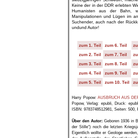
Keine der in der DDR erlebten Wi
Humanisten aus der Bahn, wog
Manipulationen und Lügen im ang
Suchender, auch nach der Rückke
undund Autor!
zum 1. Teil
zum 6. Teil
zu
zum 2. Teil
zum 7. Teil
zu
zum 3. Teil
zum 8. Teil
zu
zum 4. Teil
zum 9. Teil
zu
zum 5. Teil
zum 10. Teil
zu
.
Harry Popow:
AUSBRUCH AUS DER ST
Popow, Verlag: epubli, Druck: epub
ISBN: 9783748512981, Seiten: 500, P
.
Über den Autor:
Geboren 1936 in Be
der Stille“) noch die letzten Krieg
Eigentlich wollte er Geologe werde