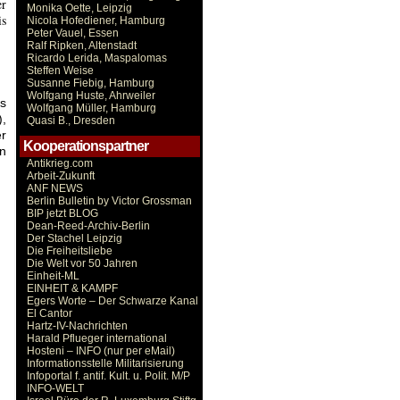
er
Monika Oette, Leipzig
is
Nicola Hofediener, Hamburg
Peter Vauel, Essen
Ralf Ripken, Altenstadt
Ricardo Lerida, Maspalomas
Steffen Weise
Susanne Fiebig, Hamburg
Wolfgang Huste, Ahrweiler
ls
Wolfgang Müller, Hamburg
),
Quasi B., Dresden
r
Kooperationspartner
in
Antikrieg.com
Arbeit-Zukunft
ANF NEWS
Berlin Bulletin by Victor Grossman
BIP jetzt BLOG
Dean-Reed-Archiv-Berlin
Der Stachel Leipzig
Die Freiheitsliebe
Die Welt vor 50 Jahren
Einheit-ML
EINHEIT & KAMPF
Egers Worte – Der Schwarze Kanal
El Cantor
Hartz-IV-Nachrichten
Harald Pflueger international
Hosteni – INFO (nur per eMail)
Informationsstelle Militarisierung
Infoportal f. antif. Kult. u. Polit. M/P
INFO-WELT