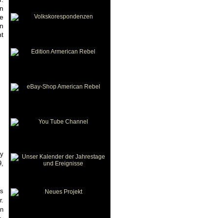
en
e
in
nt
ry
9,
us
r.
in