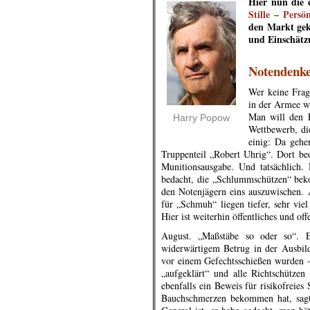
Hier nun die
Stille – Pers
den Markt gek
und Einschätz
.
Notendenk
Wer keine Frage
in der Armee wi
Man will den E
Harry Popow
Wettbewerb, di
einig: Da gehe
Truppenteil „Robert Uhrig“. Dort be
Munitionsausgabe. Und tatsächlich.
bedacht, die „Schlummschützen“ bek
den Notenjägern eins auszuwischen. A
für „Schmuh“ liegen tiefer, sehr vi
Hier ist weiterhin öffentliches und of
August. „Maßstäbe so oder so“. 
widerwärtigem Betrug in der Ausbildu
vor einem Gefechtsschießen wurden – 
„aufgeklärt“ und alle Richtschütze
ebenfalls ein Beweis für risikofreie
Bauchschmerzen bekommen hat, sagte