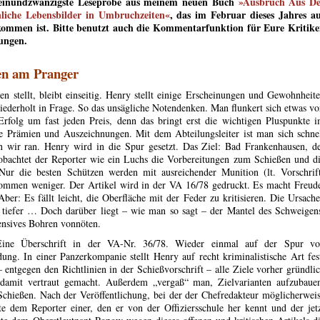
 einundzwanzigste Leseprobe aus meinem neuen Buch
»Ausbruch Aus De
önliche Lebensbilder in Umbruchzeiten«
, das im Februar dieses Jahres a
ommen ist. Bitte benutzt auch die Kommentarfunktion für Eure Kritik
ungen.
en am Pranger
n stellt, bleibt einseitig. Henry stellt einige Erscheinungen und Gewohnheit
ederholt in Frage. So das unsägliche Notendenken. Man flunkert sich etwas vo
rfolg um fast jeden Preis, denn das bringt erst die wichtigen Pluspunkte 
e Prämien und Auszeichnungen. Mit dem Abteilungsleiter ist man sich schne
n wir ran. Henry wird in die Spur gesetzt. Das Ziel: Bad Frankenhausen, d
obachtet der Reporter wie ein Luchs die Vorbereitungen zum Schießen und d
 Nur die besten Schützen werden mit ausreichender Munition (lt. Vorschrif
ommen weniger. Der Artikel wird in der VA 16/78 gedruckt. Es macht Freud
ber: Es fällt leicht, die Oberfläche mit der Feder zu kritisieren. Die Ursach
el tiefer … Doch darüber liegt – wie man so sagt – der Mantel des Schweigen
fensives Bohren vonnöten.
Eine Überschrift in der VA-Nr. 36/78. Wieder einmal auf der Spur v
ng. In einer Panzerkompanie stellt Henry auf recht kriminalistische Art fes
entgegen den Richtlinien in der Schießvorschrift – alle Ziele vorher gründli
n damit vertraut gemacht. Außerdem „vergaß“ man, Zielvarianten aufzubaue
s Schießen. Nach der Veröffentlichung, bei der der Chefredakteur möglicherwei
 dem Reporter einer, den er von der Offiziersschule her kennt und der jet