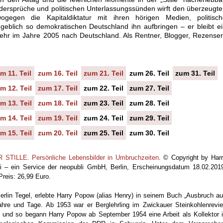
dersprüche und politischen Unterlassungssünden wirft den überzeugt
egen die Kapitaldiktatur mit ihren hörigen Medien, politisch
eblich so demokratischen Deutschland ihn aufbringen – er bleibt e
hr im Jahre 2005 nach Deutschland. Als Rentner, Blogger, Rezense
m 11. Teil
zum 16. Teil
zum 21. Teil
zum 26. Teil
zum 31. Teil
m 12. Teil
zum 17. Teil
zum 22. Teil
zum 27. Teil
m 13. Teil
zum 18. Teil
zum 23. Teil
zum 28. Teil
m 14. Teil
zum 19. Teil
zum 24. Teil
zum 29. Teil
m 15. Teil
zum 20. Teil
zum 25. Teil
zum 30. Teil
ILLE. Persönliche Lebensbilder in Umbruchzeiten
. © Copyright by Har
li – ein Service der neopubli GmbH, Berlin, Erscheinungsdatum 18.02.201
reis: 26,99 Euro.
rlin Tegel, erlebte Harry Popow (alias Henry) in seinem Buch „Ausbruch a
sjahre und Tage. Ab 1953 war er Berglehrling im Zwickauer Steinkohlenrevie
n, und so begann Harry Popow ab September 1954 eine Arbeit als Kollektor 