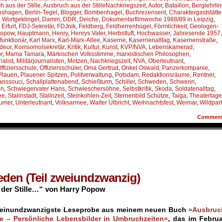
 aus der Stille
,
Ausbruch aus der StilleNachkriegszeit
,
Autor
,
Bataillon
,
Berglehrli
chshagen
,
Berlin-Tegel
,
Blogger
,
Bombenhagel
,
Buchrezensent
,
Charaktergaststätte
 Wortgeklingel
,
Damm
,
DDR
,
Deiche
,
Dokumentarfilmwoche 1988/89 in Leipzig
,
,
Erfurt
,
FDJ-Sekretär
,
FDJnik
,
Feldberg
,
Feldherrenhügel
,
Förmlichkeit
,
Geologen-
Popow
,
Hauptmann
,
Henry
,
Henrys Vater
,
Herbstluft
,
Hochwasser
,
Jahresende 1957
,
funktionär
,
Karl Marx
,
Karl-Marx-Allee
,
Kaserne
,
Kasernenalltag
,
Kasernenstraße
,
deur
,
Komsomolsekretär
,
Kritik
,
Kultur
,
Kunst
,
KVP/NVA
,
Lebenskamerad
,
r
,
Mama Tamara
,
Märkischen Volksstimme
,
marxistischen Philosophen
,
nalist
,
Militärjournalisten
,
Motzen
,
Nachkriegszeit
,
NVA
,
Oberleutnant
,
ffiziersschule
,
Offiziersschüler
,
Oma Gertrud
,
Onkel Oswald
,
Panzerkompanie
,
Plauen
,
Plauener-Spitzen
,
Politverwaltung
,
Potsdam
,
Redaktionsräume
,
Rentner
,
anssouci
,
Schallplattenabend
,
Schießturm
,
Schiller
,
Schweden
,
Schwerin
,
hn
,
Schwiegervater Hans
,
Schwieschersöhne
,
Selbstkritik
,
Skoda
,
Soldatenalltag
,
ee
,
Stalinstadt
,
Stalinzeit
,
Steinkohlen-Zeit
,
Sternenbild Schütze
,
Taiga
,
Theatertage
umer
,
Unterleutnant
,
Volksarmee
,
Walter Ulbricht
,
Weihnachtsfest
,
Weimar
,
Wildpar
Commen
ieden (Teil zweiundzwanzig)
der Stille…“ von Harry Popow
e einundzwanzigste Leseprobe aus meinem neuen Buch
»Ausbruc
le – Persönliche Lebensbilder in Umbruchzeiten«
, das im Februa