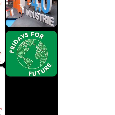
ng
k-
t
h
r