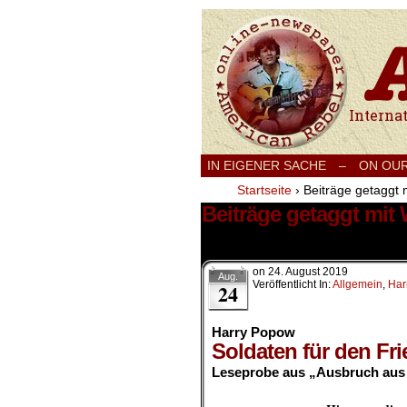
International
IN EIGENER SACHE
–
ON OU
Startseite
›
Beiträge getaggt
Beiträge getaggt mi
2 Ergebnisse.
on
24. August 2019
Aug.
Veröffentlicht In:
Allgemein
,
Har
24
Harry Popow
Soldaten für den Fri
Leseprobe aus „Ausbruch aus 
.