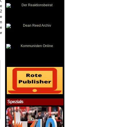
n,
ie
22
ge
en
te
hr
Spezials