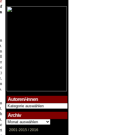
r
uf
en
en
r.
im
ll
er
ie
t)
e,
en
s.
Autoren/-innen
on
Autoren/-
t,
innen
ch
Archiv
n,
Archiv
se
zt
2001-2015 /
2016