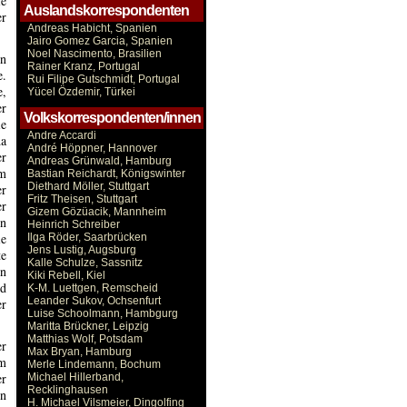
ie
Auslandskorrespondenten
er
Andreas Habicht, Spanien
Jairo Gomez Garcia, Spanien
Noel Nascimento, Brasilien
en
Rainer Kranz, Portugal
e.
Rui Filipe Gutschmidt, Portugal
e,
Yücel Özdemir, Türkei
er
Volkskorrespondenten/innen
ie
Andre Accardi
da
André Höppner, Hannover
er
Andreas Grünwald, Hamburg
em
Bastian Reichardt, Königswinter
Diethard Möller, Stuttgart
er
Fritz Theisen, Stuttgart
er
Gizem Gözüacik, Mannheim
en
Heinrich Schreiber
ie
Ilga Röder, Saarbrücken
Jens Lustig, Augsburg
te
Kalle Schulze, Sassnitz
on
Kiki Rebell, Kiel
nd
K-M. Luettgen, Remscheid
Leander Sukov, Ochsenfurt
er
Luise Schoolmann, Hambgurg
Maritta Brückner, Leipzig
Matthias Wolf, Potsdam
er
Max Bryan, Hamburg
im
Merle Lindemann, Bochum
er
Michael Hillerband,
Recklinghausen
en
H. Michael Vilsmeier, Dingolfing