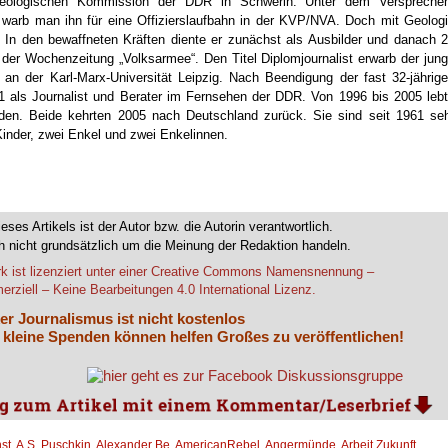
 Geologischen Kommission der DDR in Schwerin. Unter dem Verspreche
, warb man ihn für eine Offizierslaufbahn in der KVP/NVA. Doch mit Geolog
… In den bewaffneten Kräften diente er zunächst als Ausbilder und danach 
 der Wochenzeitung „Volksarmee“. Den Titel Diplomjournalist erwarb der jun
m an der Karl-Marx-Universität Leipzig. Nach Beendigung der fast 32-jährig
91 als Journalist und Berater im Fernsehen der DDR. Von 1996 bis 2005 leb
den. Beide kehrten 2005 nach Deutschland zurück. Sie sind seit 1961 se
 Kinder, zwei Enkel und zwei Enkelinnen.
.
ieses Artikels ist der Autor bzw. die Autorin verantwortlich.
 nicht grundsätzlich um die Meinung der Redaktion handeln.
k ist lizenziert unter einer Creative Commons Namensnennung –
rziell – Keine Bearbeitungen 4.0 International Lizenz.
er Journalismus ist nicht kostenlos
 kleine Spenden können helfen Großes zu veröffentlichen!
st
,
A.S. Puschkin
,
Alexander Be
,
AmericanRebel
,
Angermünde
,
Arbeit Zukunft
,