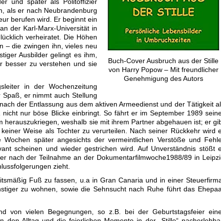
er und später als Politoffizier
 ihn, als er nach Neubrandenburg
ur berufen wird. Er beginnt ein
an der Karl-Marx-Universität in
glücklich verheiratet. Die Höhen
en – die zwingen ihn, vieles neu
tiger Ausbilder gelingt es ihm,
Buch-Cover Ausbruch aus der Stille
r besser zu verstehen und sie
von Harry Popow – Mit freundlicher
Genehmigung des Autors
gsleiter in der Wochenzeitung
r Spaß, er nimmt auch Stellung
ach der Entlassung aus dem aktiven Armeedienst und der Tätigkeit a
nicht nur böse Blicke einbringt. So fährt er im September 1989 sein
 herauszukriegen, weshalb sie mit ihrem Partner abgehauen ist; er gi
 keiner Weise als Tochter zu verurteilen. Nach seiner Rückkehr wird 
die Wochen später angesichts der vermeintlichen Verstöße und Fehl
evant scheinen und wieder gestrichen wird. Auf Unverständnis stößt 
s er nach der Teilnahme an der Dokumentarfilmwoche1988/89 in Leipz
hlussfolgerungen zieht.
tsmäßig Fuß zu fassen, u.a in Gran Canaria und in einer Steuerfirm
nstiger zu wohnen, sowie die Sehnsucht nach Ruhe führt das Ehepa
d von vielen Begegnungen, so z.B. bei der Geburtstagsfeier eine
 den Alltag und die feierlichen Momente in der „Stille“ nacherlebba