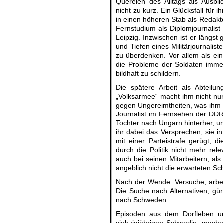
Querelen des Alltags als Ausbild
nicht zu kurz. Ein Glücksfall für
in einen höheren Stab als Redakte
Fernstudium als Diplomjournalist 
Leipzig. Inzwischen ist er längst 
und Tiefen eines Militärjournalist
zu überdenken. Vor allem als eins
die Probleme der Soldaten imme
bildhaft zu schildern.
Die spätere Arbeit als Abteilun
„Volksarmee“ macht ihm nicht nu
gegen Ungereimtheiten, was ihm n
Journalist im Fernsehen der DDR 
Tochter nach Ungarn hinterher, um
ihr dabei das Versprechen, sie in
mit einer Parteistrafe gerügt, 
durch die Politik nicht mehr rel
auch bei seinen Mitarbeitern, al
angeblich nicht die erwarteten Sc
Nach der Wende: Versuche, arbei
Die Suche nach Alternativen, gü
nach Schweden.
Episoden aus dem Dorfleben un
siebzigjährigen Schwedin, machen