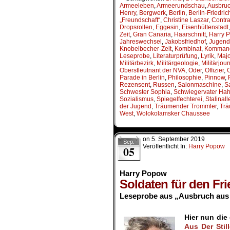
Armeeleben
,
Armeerundschau
,
Ausbruch
Henry
,
Bergwerk
,
Berlin
,
Berlin-Friedri
„Freundschaft“
,
Christine Laszar
,
Contra
Dropsrollen
,
Eggesin
,
Eisenhüttenstadt
Zeit
,
Gran Canaria
,
Haarschnitt
,
Harry 
Jahreswechsel
,
Jakobsfriedhof
,
Jugend
Knobelbecher-Zeit
,
Kombinat
,
Komman
Leseprobe
,
Literaturprüfung
,
Lyrik
,
Majo
Militärbezirk
,
Militärgeologie
,
Militärjour
Oberstleutnant der NVA
,
Oder
,
Offizier
,
O
Parade in Berlin
,
Philosophie
,
Pinnow
,
Rezensent
,
Russen
,
Salonmaschine
,
S
Schwester Sophia
,
Schwiegervater Ha
Sozialismus
,
Spiegelfechterei
,
Stalinall
der Jugend
,
Träumender Trommler
,
Trä
West
,
Wolokolamsker Chaussee
on
5. September 2019
Sep.
Veröffentlicht In:
Harry Popow
05
Harry Popow
Soldaten für den Fr
Leseprobe aus „Ausbruch aus 
.
Hier nun di
Aus Der Stil