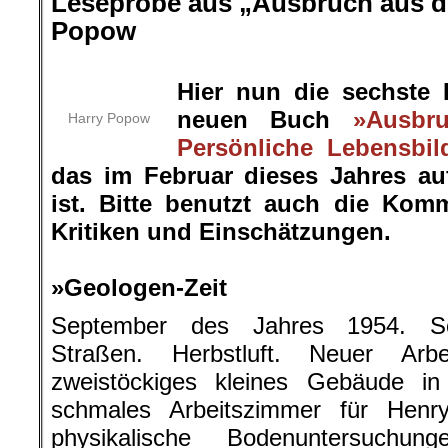
Leseprobe aus „Ausbruch aus de
Popow
.
Hier nun die sechste
neuen Buch
»Ausbr
Harry Popow
Persönliche Lebensbil
das im Februar dieses Jahres a
ist. Bitte benutzt auch die Kom
Kritiken und Einschätzungen.
.
»Geologen-Zeit
September des Jahres 1954. Sch
Straßen. Herbstluft. Neuer Arb
zweistöckiges kleines Gebäude in
schmales Arbeitszimmer für Henr
physikalische Bodenuntersuchu