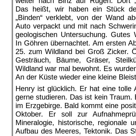
weiter nach Binz auf Rügen. Dort 
Das heißt, wir haben ein Stück d
„Binden“ verklebt, von der Wand ab
Auto verpackt und mit nach Schwer
geologischen Untersuchung. Gutes W
In Göhren übernachtet. Am ersten 
25. zum Wildland bei Groß Zicker. 
Gesträuch, Bäume, Gräser, Steilkü
Wildland war mal bewohnt. Es wurden 
An der Küste wieder eine kleine Bleist
Henry ist glücklich. Er hat eine toll
gerne studieren. Das ist kein Traum. 
im Erzgebirge. Bald kommt eine posit
Oktober. Er soll zur Aufnahmeprüf
Mineralogie, historische, regionale
Aufbau des Meeres, Tektonik. Das S