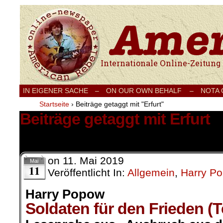
Internationale Onlinezeitung für Frieden
IN EIGENER SACHE
–
ON OUR OWN BEHALF –
NOTA
Startseite
›
Beiträge getaggt mit "Erfurt"
Beiträge getaggt mit Erfurt
22 Ergebnisse.
on
11. Mai 2019
Mai
11
Veröffentlicht In:
Allgemein
,
Harry P
Harry Popow
Soldaten für den Frieden (T