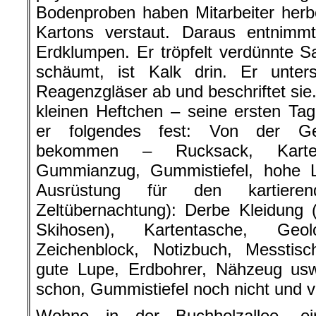
Bodenproben haben Mitarbeiter herbe
Kartons verstaut. Daraus entnimm
Erdklumpen. Er tröpfelt verdünnte 
schäumt, ist Kalk drin. Er untersuc
Reagenzgläser ab und beschriftet sie.
kleinen Heftchen – seine ersten Ta
er folgendes fest: Von der Ge
bekommen – Rucksack, Karten
Gummianzug, Gummistiefel, hohe 
Ausrüstung für den kartiere
Zeltübernachtung): Derbe Kleidung 
Skihosen), Kartentasche, Geolog
Zeichenblock, Notizbuch, Messtisc
gute Lupe, Erdbohrer, Nähzeug usw
schon, Gummistiefel noch nicht und v
Wohne in der Buchholzallee, e