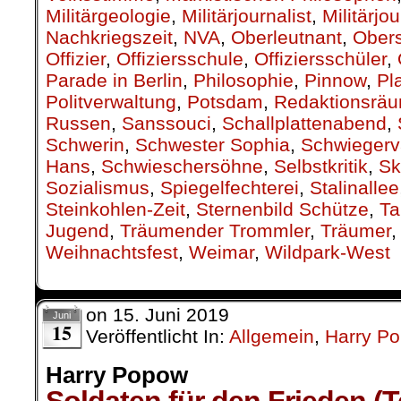
Militärgeologie
,
Militärjournalist
,
Militärjo
Nachkriegszeit
,
NVA
,
Oberleutnant
,
Obers
Offizier
,
Offiziersschule
,
Offiziersschüler
,
Parade in Berlin
,
Philosophie
,
Pinnow
,
Pl
Politverwaltung
,
Potsdam
,
Redaktionsrä
Russen
,
Sanssouci
,
Schallplattenabend
,
Schwerin
,
Schwester Sophia
,
Schwiegerv
Hans
,
Schwieschersöhne
,
Selbstkritik
,
Sk
Sozialismus
,
Spiegelfechterei
,
Stalinallee
Steinkohlen-Zeit
,
Sternenbild Schütze
,
Ta
Jugend
,
Träumender Trommler
,
Träumer
Weihnachtsfest
,
Weimar
,
Wildpark-West
on
15. Juni 2019
Juni
15
Veröffentlicht In:
Allgemein
,
Harry P
Harry Popow