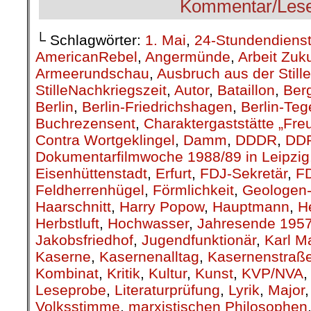
└ Schlagwörter:
1. Mai
,
24-Stundendiens
AmericanRebel
,
Angermünde
,
Arbeit Zuk
Armeerundschau
,
Ausbruch aus der Stille
StilleNachkriegszeit
,
Autor
,
Bataillon
,
Berg
Berlin
,
Berlin-Friedrichshagen
,
Berlin-Teg
Buchrezensent
,
Charaktergaststätte „Fre
Contra Wortgeklingel
,
Damm
,
DDDR
,
DD
Dokumentarfilmwoche 1988/89 in Leipzig
Eisenhüttenstadt
,
Erfurt
,
FDJ-Sekretär
,
F
Feldherrenhügel
,
Förmlichkeit
,
Geologen-
Haarschnitt
,
Harry Popow
,
Hauptmann
,
H
Herbstluft
,
Hochwasser
,
Jahresende 195
Jakobsfriedhof
,
Jugendfunktionär
,
Karl M
Kaserne
,
Kasernenalltag
,
Kasernenstraß
Kombinat
,
Kritik
,
Kultur
,
Kunst
,
KVP/NVA
Leseprobe
,
Literaturprüfung
,
Lyrik
,
Major
Volksstimme
,
marxistischen Philosophen