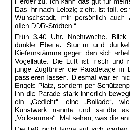
Herder zu. Ich kann das gut für mein
Das Ihr nach Leipzig zieht, ist toll, 
Wunschstadt, mir persönlich auch
allen DDR-Städten.“
Früh 3.40 Uhr. Nachtwache. Blick
dunkle Ebene. Stumm und dunkel
Kiefernstämme gegen den sich erhel
Vogellaute. Die Luft ist frisch und 
junge Zugführer die Paradetage in 
passieren lassen. Diesmal war er n
Engels-Platz, sondern per Schützen
ihn die Parade stark innerlich beweg
ein „Gedicht“, eine „Ballade“, wi
Kunstwerk nannte und sandte es
„Volksarmee“. Mal sehen, was die an
Die ließ nicht lange auf sich warte