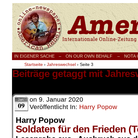
Internationale Onlinezeitung für Frieden
IN EIGENER SACHE
–
ON OUR OWN BEHALF –
NOTA
Startseite
›
Jahreswechsel
›
Seite 3
Beiträge getaggt mit Jahre
22 Ergebnisse.
on
9. Januar 2020
Jan.
09
Veröffentlicht In:
Harry Popow
Harry Popow
Soldaten für den Frieden (Te