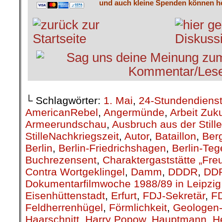
und auch kleine Spenden können he
└ Schlagwörter:
1. Mai
,
24-Stundendiens
AmericanRebel
,
Angermünde
,
Arbeit Zuk
Armeerundschau
,
Ausbruch aus der Stille
StilleNachkriegszeit
,
Autor
,
Bataillon
,
Berg
Berlin
,
Berlin-Friedrichshagen
,
Berlin-Teg
Buchrezensent
,
Charaktergaststätte „Fre
Contra Wortgeklingel
,
Damm
,
DDDR
,
DD
Dokumentarfilmwoche 1988/89 in Leipzig
Eisenhüttenstadt
,
Erfurt
,
FDJ-Sekretär
,
F
Feldherrenhügel
,
Förmlichkeit
,
Geologen-
Haarschnitt
,
Harry Popow
,
Hauptmann
,
H