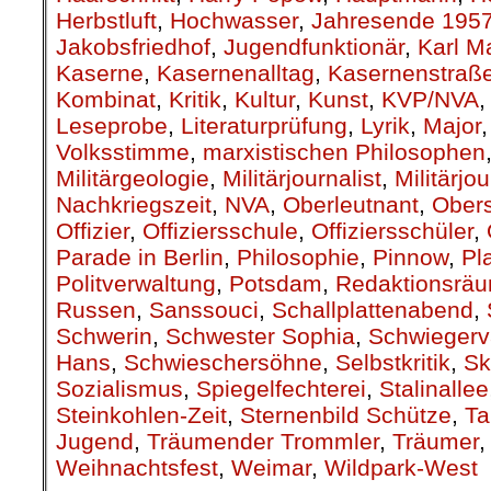
Herbstluft
,
Hochwasser
,
Jahresende 195
Jakobsfriedhof
,
Jugendfunktionär
,
Karl M
Kaserne
,
Kasernenalltag
,
Kasernenstraß
Kombinat
,
Kritik
,
Kultur
,
Kunst
,
KVP/NVA
Leseprobe
,
Literaturprüfung
,
Lyrik
,
Major
Volksstimme
,
marxistischen Philosophen
Militärgeologie
,
Militärjournalist
,
Militärjo
Nachkriegszeit
,
NVA
,
Oberleutnant
,
Obers
Offizier
,
Offiziersschule
,
Offiziersschüler
,
Parade in Berlin
,
Philosophie
,
Pinnow
,
Pl
Politverwaltung
,
Potsdam
,
Redaktionsrä
Russen
,
Sanssouci
,
Schallplattenabend
,
Schwerin
,
Schwester Sophia
,
Schwiegerv
Hans
,
Schwieschersöhne
,
Selbstkritik
,
Sk
Sozialismus
,
Spiegelfechterei
,
Stalinallee
Steinkohlen-Zeit
,
Sternenbild Schütze
,
Ta
Jugend
,
Träumender Trommler
,
Träumer
Weihnachtsfest
,
Weimar
,
Wildpark-West