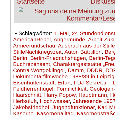
└ Schlagwörter:
1. Mai
,
24-Stundendiens
AmericanRebel
,
Angermünde
,
Arbeit Zuk
Armeerundschau
,
Ausbruch aus der Stille
StilleNachkriegszeit
,
Autor
,
Bataillon
,
Berg
Berlin
,
Berlin-Friedrichshagen
,
Berlin-Teg
Buchrezensent
,
Charaktergaststätte „Fre
Contra Wortgeklingel
,
Damm
,
DDDR
,
DD
Dokumentarfilmwoche 1988/89 in Leipzig
Eisenhüttenstadt
,
Erfurt
,
FDJ-Sekretär
,
F
Feldherrenhügel
,
Förmlichkeit
,
Geologen-
Haarschnitt
,
Harry Popow
,
Hauptmann
,
H
Herbstluft
,
Hochwasser
,
Jahresende 195
Jakobsfriedhof
,
Jugendfunktionär
,
Karl M
Kaserne
,
Kasernenalltag
,
Kasernenstraß