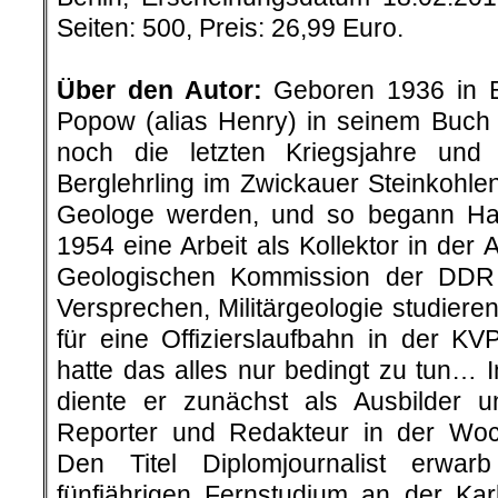
Seiten: 500, Preis: 26,99 Euro.
.
Über den Autor:
Geboren 1936 in Be
Popow (alias Henry) in seinem Buch „
noch die letzten Kriegsjahre un
Berglehrling im Zwickauer Steinkohlenr
Geologe werden, und so begann H
1954 eine Arbeit als Kollektor in der 
Geologischen Kommission der DDR
Versprechen, Militärgeologie studier
für eine Offizierslaufbahn in der K
hatte das alles nur bedingt zu tun… 
diente er zunächst als Ausbilder 
Reporter und Redakteur in der Woc
Den Titel Diplomjournalist erwar
fünfjährigen Fernstudium an der Karl