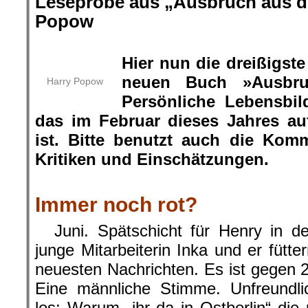
Leseprobe aus „Ausbruch aus de
Popow
.
Hier nun die dreißigs
neuen Buch »Ausbru
Harry Popow
Persönliche Lebensbil
das im Februar dieses Jahres a
ist. Bitte benutzt auch die Kom
Kritiken und Einschätzungen.
.
Immer noch rot?
Juni. Spätschicht für Henry in der
junge Mitarbeiterin Inka und er fütte
neuesten Nachrichten. Es ist gegen 22
Eine männliche Stimme. Unfreundlic
los: Warum „ihr da in Ostberlin“ die