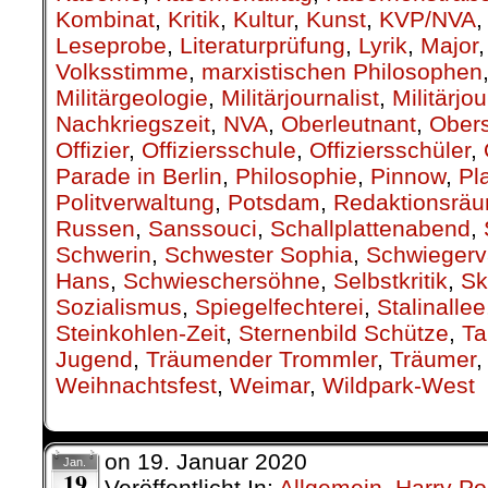
Kombinat
,
Kritik
,
Kultur
,
Kunst
,
KVP/NVA
Leseprobe
,
Literaturprüfung
,
Lyrik
,
Major
Volksstimme
,
marxistischen Philosophen
Militärgeologie
,
Militärjournalist
,
Militärjo
Nachkriegszeit
,
NVA
,
Oberleutnant
,
Obers
Offizier
,
Offiziersschule
,
Offiziersschüler
,
Parade in Berlin
,
Philosophie
,
Pinnow
,
Pl
Politverwaltung
,
Potsdam
,
Redaktionsrä
Russen
,
Sanssouci
,
Schallplattenabend
,
Schwerin
,
Schwester Sophia
,
Schwiegerv
Hans
,
Schwieschersöhne
,
Selbstkritik
,
Sk
Sozialismus
,
Spiegelfechterei
,
Stalinallee
Steinkohlen-Zeit
,
Sternenbild Schütze
,
Ta
Jugend
,
Träumender Trommler
,
Träumer
Weihnachtsfest
,
Weimar
,
Wildpark-West
on
19. Januar 2020
Jan.
19
Veröffentlicht In:
Allgemein
,
Harry P