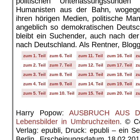
politischen Unterlassungssünden
Humanisten aus der Bahn, wogegen 
ihren hörigen Medien, politische Ma
angeblich so demokratischen Deutsc
bleibt ein Suchender, auch nach de
nach Deutschland. Als Rentner, Blog
zum 1. Teil
zum 6. Teil
zum 11. Teil
zum 16. Teil
zu
zum 2. Teil
zum 7. Teil
zum 12. Teil
zum 17. Teil
zu
zum 3. Teil
zum 8. Teil
zum 13. Teil
zum 18. Teil
zu
zum 4. Teil
zum 9. Teil
zum 14. Teil
zum 19. Teil
zu
zum 5. Teil
zum 10. Teil
zum 15. Teil
zum 20. Teil
zu
.
Harry Popow:
AUSBRUCH AUS DER
Lebensbilder in Umbruchzeiten
. © C
Verlag: epubli, Druck: epubli – ein 
Berlin, Erscheinungsdatum 18.02.20