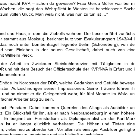
, was macht KVP, – schon da gewesen? Frau Gerda Müller war bei m
 Wochen, die sagt das Wehrpflicht in Westen ist beschlossene Sach
zum vollen Glück. Man weiß nicht, was nun zu tun ist …“
nd das Haus, in dem die Ziebells wohnen. Der Leser erfährt zunächs
er stammt aus Moskau), berichtet kurz vom Evakuierungsort 1943/44 
das noch unter Bombenhagel liegende Berlin (Schöneberg), von de
d vom Einleben in der neuen Gesellschaft, dabei auch von eine
it Wilhelm Pieck.
 der Arbeit im Zwickauer Steinkohlenrevier, mit Tätigkeiten in d
 und mit dem Besuch der Offiziersschule der KVP/NVA in Erfurt und 
 kennenlernte.
der Einöde im Nordosten der DDR, welche Gedanken und Gefühle beweg
sten Aufzeichnungen seiner Impressionen. Seine Träume führen ih
 und so nimmt er die Gelegenheit wahr, für fünf Monate im Walz- u
facher Arbeiter tätig zu sein.
nach Potsdam. Dabei kommen Querelen des Alltags als Ausbilder un
kurz. Ein Glücksfall für ihn, als er nach Neubrandenburg in einen höher
. Er beginnt ein Fernstudium als Diplomjournalist an der Karl-Mar
hen ist er längst glücklich verheiratet. Die Höhen und Tiefen ein
ihn, vieles neu zu überdenken. Vor allem als einstiger Ausbilder gelingt 
mer besser zu verstehen und sie bildhaft zu schildern.