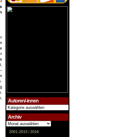
r
s
n
er
in
e
r
ne
t,
 –
n
.
g
h,
,
Autoren/-innen
Autoren/-
innen
Archiv
Archiv
2001-2015 /
2016