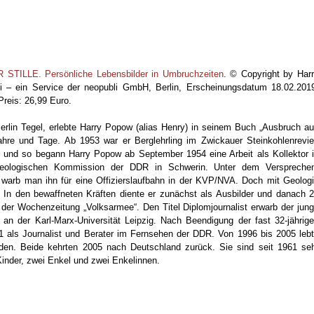
ILLE. Persönliche Lebensbilder in Umbruchzeiten
. © Copyright by Har
li – ein Service der neopubli GmbH, Berlin, Erscheinungsdatum 18.02.201
reis: 26,99 Euro.
rlin Tegel, erlebte Harry Popow (alias Henry) in seinem Buch „Ausbruch a
sjahre und Tage. Ab 1953 war er Berglehrling im Zwickauer Steinkohlenrevie
n, und so begann Harry Popow ab September 1954 eine Arbeit als Kollektor 
 Geologischen Kommission der DDR in Schwerin. Unter dem Verspreche
, warb man ihn für eine Offizierslaufbahn in der KVP/NVA. Doch mit Geolog
… In den bewaffneten Kräften diente er zunächst als Ausbilder und danach 
 der Wochenzeitung „Volksarmee“. Den Titel Diplomjournalist erwarb der jun
m an der Karl-Marx-Universität Leipzig. Nach Beendigung der fast 32-jährig
91 als Journalist und Berater im Fernsehen der DDR. Von 1996 bis 2005 leb
den. Beide kehrten 2005 nach Deutschland zurück. Sie sind seit 1961 se
 Kinder, zwei Enkel und zwei Enkelinnen.
.