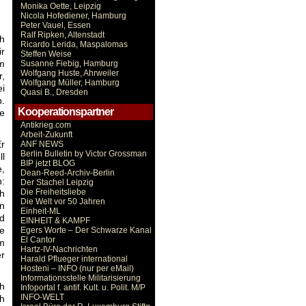
Monika Oette, Leipzig
Nicola Hofediener, Hamburg
Peter Vauel, Essen
Ralf Ripken, Altenstadt
h
Ricardo Lerida, Maspalomas
ir
Steffen Weise
im
Susanne Fiebig, Hamburg
Wolfgang Huste, Ahrweiler
r,
Wolfgang Müller, Hamburg
ei
Quasi B., Dresden
.
Kooperationspartner
e
Antikrieg.com
Arbeit-Zukunft
Er
ANF NEWS
Berlin Bulletin by Victor Grossman
ll
BIP jetzt BLOG
e,
Dean-Reed-Archiv-Berlin
n:
Der Stachel Leipzig
Die Freiheitsliebe
ch
Die Welt vor 50 Jahren
in
Einheit-ML
d
EINHEIT & KAMPF
se
Egers Worte – Der Schwarze Kanal
El Cantor
em
Hartz-IV-Nachrichten
er
Harald Pflueger international
Hosteni – INFO (nur per eMail)
Informationsstelle Militarisierung
ch
Infoportal f. antif. Kult. u. Polit. M/P
INFO-WELT
ch