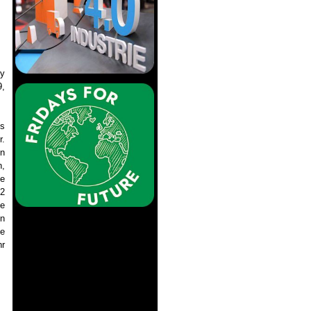
ry
9,
us
r.
in
n,
ie
22
ge
en
te
hr