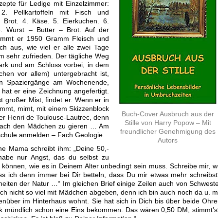
epte für Ledige mit Einzelzimmer:
 2. Pellkartoffeln mit Fisch und
d Brot. 4. Käse. 5. Eierkuchen. 6.
8. Wurst – Butter – Brot. Auf der
kommt er 1950 Gramm Fleisch und
h aus, wie viel er alle zwei Tage
em sehr zufrieden. Der tägliche Weg
ark und am Schloss vorbei, in dem
chen vor allem) untergebracht ist,
len Spaziergänge am Wochenende,
 hat er eine Zeichnung angefertigt.
t großer Mist, findet er. Wenn er in
klemmt, mimt, mit einem Skizzenblock
Buch-Cover Ausbruch aus der
er Henri de Toulouse-Lautrec, denn
Stille von Harry Popow – Mit
so nach den Mädchen zu gieren … Am
freundlicher Genehmigung des
chschule anmelden – Fach Geologie.
Autors
ne Mama schreibt ihm: „Deine 50,-
abe nur Angst, das du selbst zu
können, wie es in Deinem Alter unbedingt sein muss. Schreibe mir, 
 ich denn immer bei Dir betteln, dass Du mir etwas mehr schreibs
heiten der Natur …“ Im gleichen Brief einige Zeilen auch von Schwest
ich nicht so viel mit Mädchen abgeben, denn ich bin auch noch da u. m
genüber im Hinterhaus wohnt. Sie hat sich in Dich bis über beide Ohr
ik mündlich schon eine Eins bekommen. Das wären 0,50 DM, stimmt’