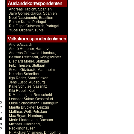
Auslandskorrespondenten
Andreas Habicht, Spanien
Jairo Gomez Garcia, Spanien
Noel Nascimento, Brasilien
Rainer Kranz, Portugal
Rui Filipe Gutschmidt, Portugal
Yücel Özdemir, Türkei
Volkskorrespondenten/innen
Andre Accardi
André Höppner, Hannover
Andreas Grünwald, Hamburg
Bastian Reichardt, Königswinter
Diethard Möller, Stuttgart
Fritz Theisen, Stuttgart
Gizem Gözüacik, Mannheim
Heinrich Schreiber
Ilga Röder, Saarbrücken
Jens Lustig, Augsburg
Kalle Schulze, Sassnitz
Kiki Rebell, Kiel
K-M. Luettgen, Remscheid
Leander Sukov, Ochsenfurt
wo
Luise Schoolmann, Hambgurg
t?
Maritta Brückner, Leipzig
Matthias Wolf, Potsdam
er
Max Bryan, Hamburg
it
Merle Lindemann, Bochum
en
Michael Hillerband,
Recklinghausen
s?
H. Michael Vilsmeier, Dingolfing