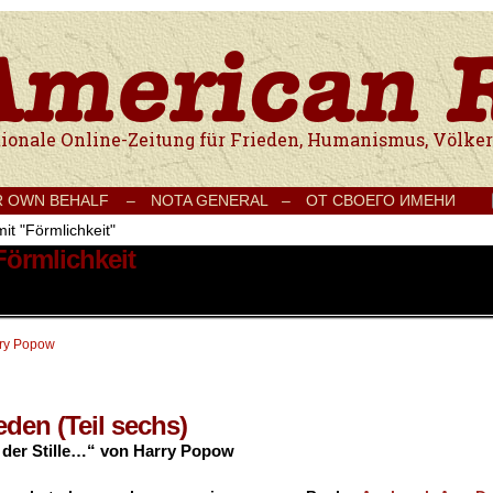
e Onlinezeitung für Frieden, Humanismus, Völkerverständigung und Kul
R OWN BEHALF –
NOTA GENERAL –
ОТ СВОЕГО ИМЕНИ
it "Förmlichkeit"
Förmlichkeit
ry Popow
eden (Teil sechs)
der Stille…“ von Harry Popow