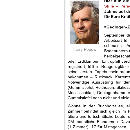
Hier nun di
Stille – Per
Jahres auf d
für Eure Kri
.
»Geologen-Z
September de
Arbeitsort fü
schmales Ar
Harry Popow
Bodenunter
herbeigeschaf
oder Erdklumpen. Er tröpfelt verd
registriert, füllt in Reagenzgläs
seine ersten Tagebucheintragu
bekommen – Rucksack, Kartenta
Notwendige Ausrüstung für den
(Gummistiefel, Reithosen, Skihose
Messtischblatt, Geologenhammer
Gummistiefel noch nicht und viele
Wohne in der Buchholzallee, ei
Zimmer befindet sich gleich im P
ältere und fortschrittliche Leute,
DM monatliche Einnahmen. Davon
(1 Zimmer), 17 für Mittagessen, 