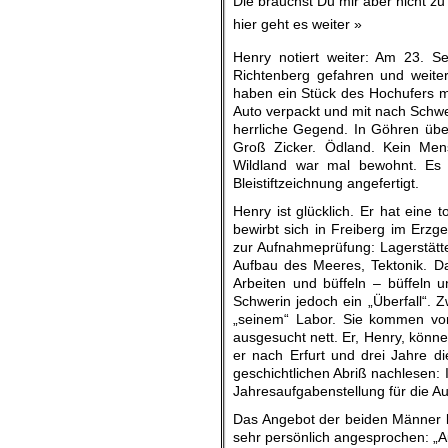
Die brauchst Du mir aber nicht zu 
hier geht es weiter »
Henry notiert weiter: Am 23. 
Richtenberg gefahren und weiter
haben ein Stück des Hochufers m
Auto verpackt und mit nach Schw
herrliche Gegend. In Göhren üb
Groß Zicker. Ödland. Kein Mens
Wildland war mal bewohnt. Es 
Bleistiftzeichnung angefertigt.
Henry ist glücklich. Er hat eine 
bewirbt sich in Freiberg im Erzge
zur Aufnahmeprüfung: Lagerstätte
Aufbau des Meeres, Tektonik. D
Arbeiten und büffeln – büffeln 
Schwerin jedoch ein „Überfall“. 
„seinem“ Labor. Sie kommen vo
ausgesucht nett. Er, Henry, könne
er nach Erfurt und drei Jahre di
geschichtlichen Abriß nachlesen:
Jahresaufgabenstellung für die Au
Das Angebot der beiden Männer kl
sehr persönlich angesprochen: „A