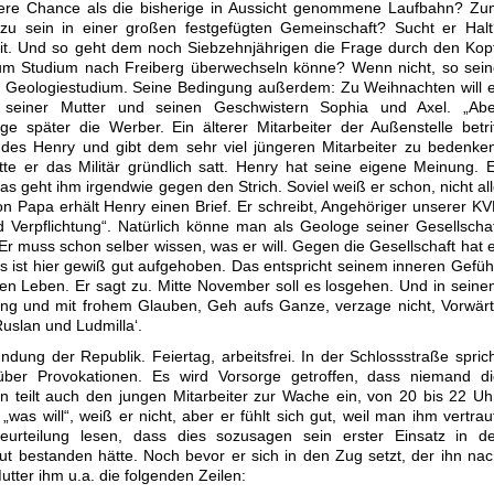
ßere Chance als die bisherige in Aussicht genommene Laufbahn? Zu
 zu sein in einer großen festgefügten Gemeinschaft? Sucht er Hal
eit. Und so geht dem noch Siebzehnjährigen die Frage durch den Kop
zum Studium nach Freiberg überwechseln könne? Wenn nicht, so sei
zum Geologiestudium. Seine Bedingung außerdem: Zu Weihnachten will 
 seiner Mutter und seinen Geschwistern Sophia und Axel. „Abe
age später die Werber. Ein älterer Mitarbeiter der Außenstelle betri
 des Henry und gibt dem sehr viel jüngeren Mitarbeiter zu bedenke
te er das Militär gründlich satt. Henry hat seine eigene Meinung. 
as geht ihm irgendwie gegen den Strich. Soviel weiß er schon, nicht al
on Papa erhält Henry einen Brief. Er schreibt, Angehöriger unserer K
 Verpflichtung“. Natürlich könne man als Geologe seiner Gesellscha
 Er muss schon selber wissen, was er will. Gegen die Gesellschaft hat 
s ist hier gewiß gut aufgehoben. Das entspricht seinem inneren Gefüh
en Leben. Er sagt zu. Mitte November soll es losgehen. Und in sein
ffnung und mit frohem Glauben, Geh aufs Ganze, verzage nicht, Vorwär
Ruslan und Ludmilla‘.
dung der Republik. Feiertag, arbeitsfrei. In der Schlossstraße spric
er Provokationen. Es wird Vorsorge getroffen, dass niemand di
an teilt auch den jungen Mitarbeiter zur Wache ein, von 20 bis 22 Uh
as will“, weiß er nicht, aber er fühlt sich gut, weil man ihm vertrau
eurteilung lesen, dass dies sozusagen sein erster Einsatz in de
t bestanden hätte. Noch bevor er sich in den Zug setzt, der ihn na
Mutter ihm u.a. die folgenden Zeilen: