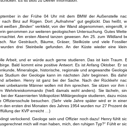
schicken. Es ist bloß zu Deiner Information.“
September in der Frühe 04 Uhr mit dem BMW der Außenstelle nac
 nach Binz auf Rügen. Dort „Aufnahme“ gut geglückt. Das heißt, w
it weißen „Binden“ verklebt, von der Wand abgenommen, eingerollt, 
erin genommen zur weiteren geologischen Untersuchung. Gutes Wette
ernachtet. Am ersten Abend tanzen gewesen. Am 25. zum Wildland b
ch. Nur Gesträuch, Bäume, Gräser, Steilküste und viele Fossilien
wurden drei Steinbeile gefunden. An der Küste wieder eine klein
tolle Arbeit, und er würde auch gerne studieren. Das ist kein Traum. 
birge. Bald kommt eine positive Antwort. Es ist Anfang Oktober. Er so
nkunde, Mineralogie, historische, regionale und angewandte Geologi
as Studium der Geologie kann im nächsten Jahr beginnen. Bis dahi
und arbeiten. Henry ist ganz bei der Sache. Nach der Rückkehr na
Zwei unbekannte Männer wollen mit ihm sprechen. Sie sitzen vor ihm 
m Wehrkreiskommando (hieß damals wohl anders). Sie lächeln, sin
 bei der Kasernierten Volkspolizei Militärgeologie studieren, dazu müs
e Offiziersschule besuchen. (Sehr viele Jahre später wird er in ein
 In den ersten drei Monaten des Jahres 1954 wurden nur 27 Prozent d
ffüllung der KVP erreicht …)
ingt verlockend. Geologe sein und Offizier noch dazu! Henry fühlt si
usgerechnet mich will man haben, mich, den ruhigen Typ?“ Fühlt er si