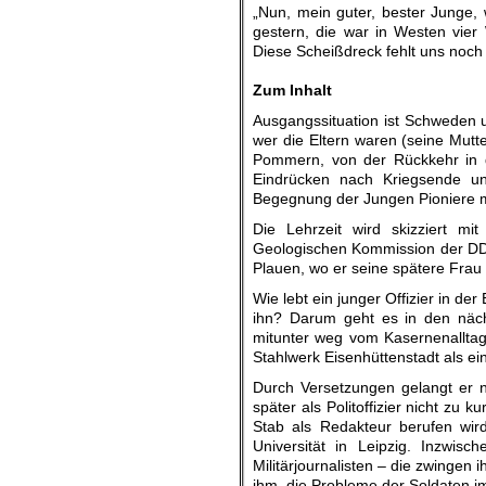
„Nun, mein guter, bester Junge
gestern, die war in Westen vier
Diese Scheißdreck fehlt uns noch 
.
Zum Inhalt
Ausgangssituation ist Schweden u
wer die Eltern waren (seine Mutt
Pommern, von der Rückkehr in 
Eindrücken nach Kriegsende un
Begegnung der Jungen Pioniere m
Die Lehrzeit wird skizziert mit
Geologischen Kommission der DDR
Plauen, wo er seine spätere Frau
Wie lebt ein junger Offizier in 
ihn? Darum geht es in den näch
mitunter weg vom Kasernenalltag
Stahlwerk Eisenhüttenstadt als ein
Durch Versetzungen gelangt er 
später als Politoffizier nicht zu 
Stab als Redakteur berufen wird
Universität in Leipzig. Inzwisc
Militärjournalisten – die zwingen 
ihm, die Probleme der Soldaten im