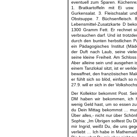
eventuell zum Sparen. Küchenrez
1. Bratkartoffeln mit Ei usw.
Gurkensalat. 3. Fleischsalat un
Obstsuppe. 7. Büchsenfleisch. 
Lebensmittel-Zusatzkarte D be
1300 Gramm Fett. Er rechnet sic
verbrauchen darf. Und ist trotzd
durch den bunten herbstlichen P
ein Pädagogisches Institut (Mäd
der Duft nach Laub, seine vie
seine kleine Freiheit. Am Schloss
Aber alleine sein und ausgehen is
einem Tanzlokal sitzt, ist er ver
bewaffnet, den französischen Mal
er fühlt sich so blöd, einfach 
27.9. will er sich in der Volksho
Der Kollektor bekommt Post. Sei
DM haben wir bekommen, ich h
wenig Geld hast, um so essen zu 
du Dein Mittag bekommst … muss
Über alles,- nicht nur über Schön
Sophia: „Im Übrigen solltest Du D
mir Ingrid, weißt Du, die uns ge
verliebt … Ich habe in Mathemat