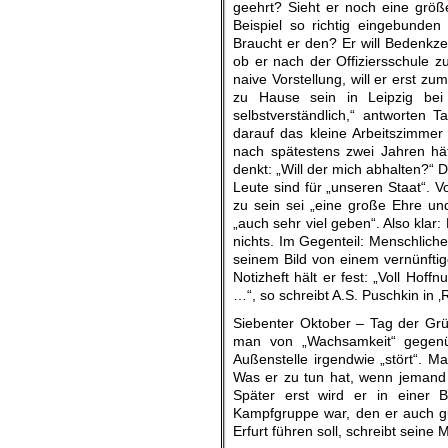
geehrt? Sieht er noch eine grö
Beispiel so richtig eingebunden
Braucht er den? Er will Bedenkz
ob er nach der Offiziersschule 
naive Vorstellung, will er erst 
zu Hause sein in Leipzig bei
selbstverständlich,“ antworten T
darauf das kleine Arbeitszimmer
nach spätestens zwei Jahren hät
denkt: „Will der mich abhalten?“ D
Leute sind für „unseren Staat“. V
zu sein sei „eine große Ehre und
„auch sehr viel geben“. Also klar:
nichts. Im Gegenteil: Menschliche
seinem Bild von einem vernünftig
Notizheft hält er fest: „Voll Ho
…“, so schreibt A.S. Puschkin in ‚
Siebenter Oktober – Tag der Grün
man von „Wachsamkeit“ gegenüb
Außenstelle irgendwie „stört“. M
Was er zu tun hat, wenn jemand „w
Später erst wird er in einer B
Kampfgruppe war, den er auch gu
Erfurt führen soll, schreibt seine 