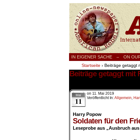
International
IN EIGENER SACHE
–
ON OU
Startseite
›
Beiträge getaggt m
Beiträge getaggt mit 
22 Ergebnisse.
on
11. Mai 2019
Mai
Veröffentlicht In:
Allgemein
,
Har
11
Harry Popow
Soldaten für den Fri
Leseprobe aus „Ausbruch aus 
.