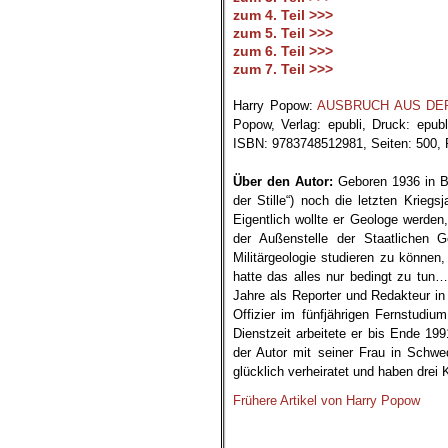
zum 4. Teil >>>
zum 5. Teil >>>
zum 6. Teil >>>
zum 7. Teil >>>
.
Harry Popow:
AUSBRUCH AUS DER ST
Popow, Verlag: epubli, Druck: epub
ISBN: 9783748512981, Seiten: 500, P
.
Über den Autor:
Geboren 1936 in Be
der Stille“) noch die letzten Krieg
Eigentlich wollte er Geologe werde
der Außenstelle der Staatlichen
Militärgeologie studieren zu können
hatte das alles nur bedingt zu tun
Jahre als Reporter und Redakteur in
Offizier im fünfjährigen Fernstudiu
Dienstzeit arbeitete er bis Ende 19
der Autor mit seiner Frau in Schwe
glücklich verheiratet und haben drei
Frühere Artikel von Harry Popow