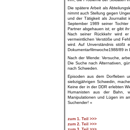
Die spätere Arbeit als Abteilung
nimmt auch Stellung gegen Unger
und der Tätigkeit als Journalist
September 1989 seiner Tochter 
Partner abgehauen ist; er gibt ih
Nach seiner Rückkehr wird er 
vermeintlichen Verstöße und Fehle
wird. Auf Unverständnis stößt 
Dokumentarfilmwoche1988/89 in Le
Nach der Wende: Versuche, arbei
Die Suche nach Alternativen, gü
nach Schweden.
Episoden aus dem Dorfleben un
siebzigjährigen Schwedin, machen
Keine der in der DDR erlebten Wi
Humanisten aus der Bahn, wog
Manipulationen und Lügen im ang
Suchender! «
zum 1. Teil >>>
zum 2. Teil >>>
zum 3. Teil >>>