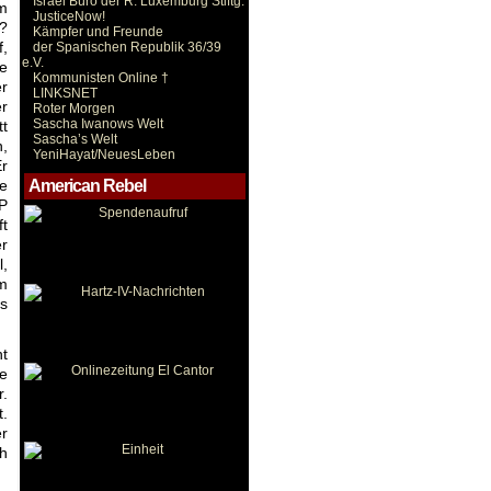
Israel Büro der R. Luxemburg Stiftg.
m
JusticeNow!
t?
Kämpfer und Freunde
f,
der Spanischen Republik 36/39
e.V.
ne
Kommunisten Online †
er
LINKSNET
r
Roter Morgen
Sascha Iwanows Welt
tt
Sascha’s Welt
n,
YeniHayat/NeuesLeben
Er
le
American Rebel
VP
ft
er
l,
em
ts
ht
e
r.
t.
r
ch