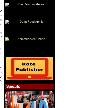
er
st
im
m
n.
r
en
r
a.
ar
r
r.
en
e
in
Spezials