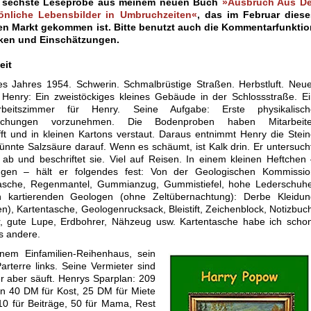
e sechste Leseprobe aus meinem neuen Buch
»Ausbruch Aus De
sönliche Lebensbilder in Umbruchzeiten«
, das im Februar diese
en Markt gekommen ist. Bitte benutzt auch die Kommentarfunktio
tiken und Einschätzungen.
eit
s Jahres 1954. Schwerin. Schmalbrüstige Straßen. Herbstluft. Neu
r Henry: Ein zweistöckiges kleines Gebäude in der Schlossstraße. E
beitszimmer für Henry. Seine Aufgabe: Erste physikalisch
suchungen vorzunehmen. Die Bodenproben haben Mitarbeite
ft und in kleinen Kartons verstaut. Daraus entnimmt Henry die Stei
ünnte Salzsäure darauf. Wenn es schäumt, ist Kalk drin. Er untersuch
er ab und beschriftet sie. Viel auf Reisen. In einem kleinen Heftchen
ngen – hält er folgendes fest: Von der Geologischen Kommissio
sche, Regenmantel, Gummianzug, Gummistiefel, hohe Lederschuhe
 kartierenden Geologen (ohne Zeltübernachtung): Derbe Kleidun
n), Kartentasche, Geologenrucksack, Bleistift, Zeichenblock, Notizbuc
, gute Lupe, Erdbohrer, Nähzeug usw. Kartentasche habe ich schon
s andere.
nem Einfamilien-Reihenhaus, sein
arterre links. Seine Vermieter sind
 er aber säuft. Henrys Sparplan: 209
 40 DM für Kost, 25 DM für Miete
10 für Beiträge, 50 für Mama, Rest