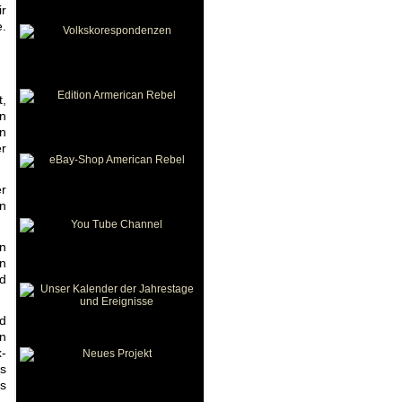
ir
e.
t,
in
n
r
er
in
en
n
nd
d
en
x-
es
es