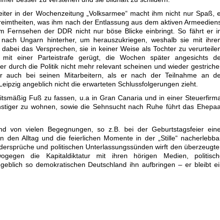
sleiter in der Wochenzeitung „Volksarmee“ macht ihm nicht nur Spaß, 
eimtheiten, was ihm nach der Entlassung aus dem aktiven Armeedien
 im Fernsehen der DDR nicht nur böse Blicke einbringt. So fährt er 
nach Ungarn hinterher, um herauszukriegen, weshalb sie mit ihre
r dabei das Versprechen, sie in keiner Weise als Tochter zu verurteile
mit einer Parteistrafe gerügt, die Wochen später angesichts de
r durch die Politik nicht mehr relevant scheinen und wieder gestrich
er auch bei seinen Mitarbeitern, als er nach der Teilnahme an de
ipzig angeblich nicht die erwarteten Schlussfolgerungen zieht.
tsmäßig Fuß zu fassen, u.a in Gran Canaria und in einer Steuerfirm
nstiger zu wohnen, sowie die Sehnsucht nach Ruhe führt das Ehepa
d von vielen Begegnungen, so z.B. bei der Geburtstagsfeier eine
 den Alltag und die feierlichen Momente in der „Stille“ nacherlebba
dersprüche und politischen Unterlassungssünden wirft den überzeugt
egen die Kapitaldiktatur mit ihren hörigen Medien, politisch
eblich so demokratischen Deutschland ihn aufbringen – er bleibt e