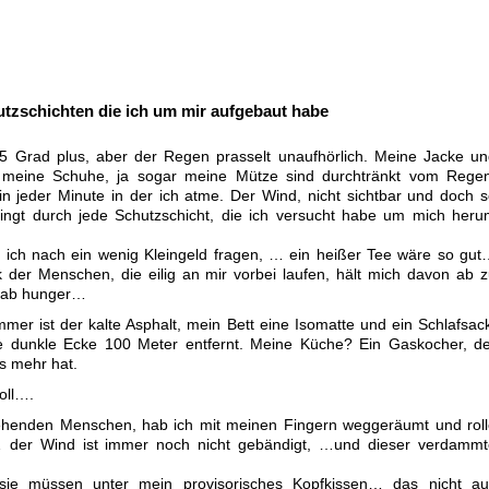
utzschichten die ich um mir aufgebaut habe
 5 Grad plus, aber der Regen prasselt unaufhörlich. Meine Jacke u
meine Schuhe, ja sogar meine Mütze sind durchtränkt vom Regen
in jeder Minute in der ich atme. Der Wind, nicht sichtbar und doch 
ringt durch jede Schutzschicht, die ich versucht habe um mich her
 ich nach ein wenig Kleingeld fragen, … ein heißer Tee wäre so gu
k der Menschen, die eilig an mir vorbei laufen, hält mich davon ab 
hab hunger…
er ist der kalte Asphalt, mein Bett eine Isomatte und ein Schlafsac
e dunkle Ecke 100 Meter entfernt. Meine Küche? Ein Gaskocher, de
as mehr hat.
oll….
ziehenden Menschen, hab ich mit meinen Fingern weggeräumt und rol
 der Wind ist immer noch nicht gebändigt, …und dieser verdammt
sie müssen unter mein provisorisches Kopfkissen… das nicht au