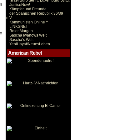
Israel Büro der R. Luxemburg Stiftg.
n
JusticeNow!
Kämpfer und Freunde
d…
der Spanischen Republik 36/39
e.V.
Kommunisten Online †
LINKSNET
Roter Morgen
e
Sascha Iwanows Welt
…
Sascha’s Welt
YeniHayat/NeuesLeben
American Rebel