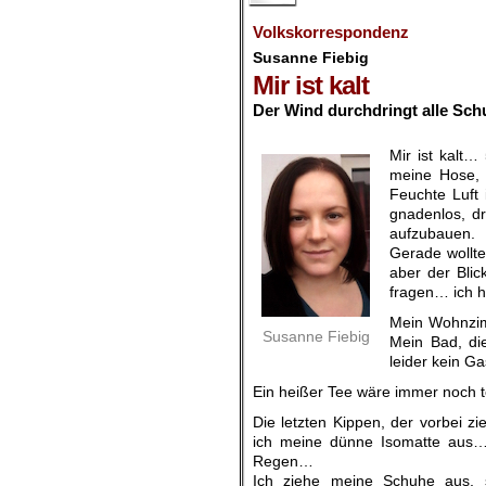
Volkskorrespondenz
Susanne Fiebig
Mir ist kalt
Der Wind durchdringt alle Sch
.
Mir ist kalt…
meine Hose, 
Feuchte Luft 
gnadenlos, d
aufzubauen.
Gerade wollte
aber der Blic
fragen… ich 
Mein Wohnzimm
Susanne Fiebig
Mein Bad, di
leider kein G
Ein heißer Tee wäre immer noch t
Die letzten Kippen, der vorbei 
ich meine dünne Isomatte aus…
Regen…
Ich ziehe meine Schuhe aus, 