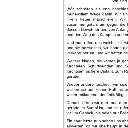
Wir sind
„Wir schreiten als eng geschlo
mühevollem Wege dahin. Wir sin
ihrem Feuer marschieren. Wir
zusammengetan, um gegen die F
dessen Bewohner uns von Anfang 
und den Weg des Kampfes und ni
Und nun rufen uns welche zu, wi
und sie bezweifeln, wir hätten di
verkehrt herum, und wir hätten de
Weitere klagen, sie kämen ja ger
fürchteten Schürfwunden und St
furchtsam sichere Distanz zum R
geraten.
Wieder andere tuscheln, wir sei
wollten sie auf keinen Fall mit 
weiter mitkomme, der Tatkräftige
Danach hören wir dort, aus dem 
gerade im Sumpf ist, und sie rufe
viel im Gepäck, die seien nur Balla
Ein paar letzte nun sehen uns absc
abwarten, ob wir überhaupt in d