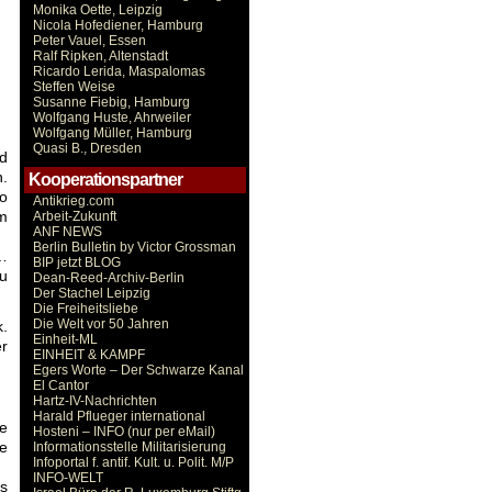
Monika Oette, Leipzig
Nicola Hofediener, Hamburg
Peter Vauel, Essen
Ralf Ripken, Altenstadt
Ricardo Lerida, Maspalomas
Steffen Weise
Susanne Fiebig, Hamburg
Wolfgang Huste, Ahrweiler
Wolfgang Müller, Hamburg
Quasi B., Dresden
nd
.
Kooperationspartner
so
Antikrieg.com
um
Arbeit-Zukunft
ANF NEWS
Berlin Bulletin by Victor Grossman
t…
BIP jetzt BLOG
zu
Dean-Reed-Archiv-Berlin
Der Stachel Leipzig
Die Freiheitsliebe
Die Welt vor 50 Jahren
k.
Einheit-ML
r
EINHEIT & KAMPF
Egers Worte – Der Schwarze Kanal
El Cantor
Hartz-IV-Nachrichten
Harald Pflueger international
le
Hosteni – INFO (nur per eMail)
e
Informationsstelle Militarisierung
Infoportal f. antif. Kult. u. Polit. M/P
INFO-WELT
s