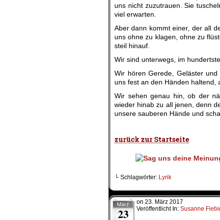
uns nicht zuzutrauen. Sie tuscheln
viel erwarten.
Aber dann kommt einer, der all der
uns ohne zu klagen, ohne zu flüs
steil hinauf.
Wir sind unterwegs, im hundertst
Wir hören Gerede, Geläster und f
uns fest an den Händen haltend, 
Wir sehen genau hin, ob der näch
wieder hinab zu all jenen, denn de
unsere sauberen Hände und scha
.
└ Schlagwörter:
Lyrik
on
23. März 2017
März
Veröffentlicht In:
Susanne Fiebi
23