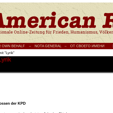
e Onlinezeitung für Frieden, Humanismus, Völkerverständigung und Kul
R OWN BEHALF –
NOTA GENERAL –
ОТ СВОЕГО ИМЕНИ
it "Lyrik"
Lyrik
ossen der KPD