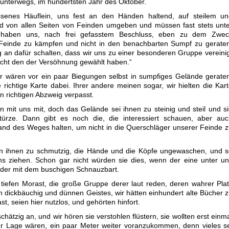
 unterwegs, im hundertsten Jahr des Oktober.
ssenes Häuflein, uns fest an den Händen haltend, auf steilem un
d von allen Seiten von Feinden umgeben und müssen fast stets unt
 haben uns, nach frei gefasstem Beschluss, eben zu dem Zwec
einde zu kämpfen und nicht in den benachbarten Sumpf zu geraten
an dafür schalten, dass wir uns zu einer besonderen Gruppe vereini
cht den der Versöhnung gewählt haben.“
r wären vor ein paar Biegungen selbst in sumpfiges Gelände gerate
e richtige Karte dabei. Ihrer andere meinen sogar, wir hielten die Kar
n richtigen Abzweig verpasst.
n mit uns mit, doch das Gelände sei ihnen zu steinig und steil und s
ürze. Dann gibt es noch die, die interessiert schauen, aber auc
and des Weges halten, um nicht in die Querschläger unserer Feinde 
en ihnen zu schmutzig, die Hände und die Köpfe ungewaschen, und 
uns ziehen. Schon gar nicht würden sie dies, wenn der eine unter u
, der mit dem buschigen Schnauzbart.
tiefen Morast, die große Gruppe derer laut reden, deren wahrer Pla
n dickbäuchig und dünnen Geistes, wir hätten einhundert alte Bücher 
st, seien hier nutzlos, und gehörten hinfort.
hätzig an, und wir hören sie verstohlen flüstern, sie wollten erst einm
er Lage wären, ein paar Meter weiter voranzukommen, denn vieles s