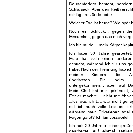
Daunenfedern besteht, sonder
Schlafsack. Aber den Reißverschl
schlägt, anzündet oder …
Welcher Tag ist heute? Wie spät i
Noch ein Schluck… gegen die A
Einsamkeit, gegen das mich verg
Ich bin müde… mein Körper kapitu
Ich habe 30 Jahre gearbeitet
Frau hat sich einen andere
gesucht, während ich für uns gea
habe. Nach der Trennung hab ich 
meinen Kindern die Wo
überlassen. Bin beim K
untergekommen… aber auf Da
Mein Chef hat mir gekündigt, w
Fehler machte… nicht mit Absich
alles was ich tat, war nicht gen
soll ich auch volle Leistung erb
während mein Privatleben total 
Fugen gerät? Ich bin verzweifelt!
Ich hab 20 Jahre in einer große
gearbeitet. Auf einmal sanke