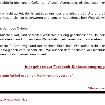
 abfällig über unsre Gefährten, Anzahl, Ausrüstung, all dies lasse nic
er nicht achtet, der hinzutritt zu uns, der uns ruhig grüßt. Und er grü
tern oder sich zu beschweren und sagt, er habe denselben Weg wie wi
en Jahr des Oktober.
alschen Rat, und schreiten weiterhin als eng geschlossenes Häuflei
auf steilem und mühevollem Wege dahin, jetzt einer mehr als soeben.
ste Fußtritt trägt und der nächste Stein hält. Wir laufen nicht nic
r Weg nach vorn ist sehr steil. Wir reichen dem nächsten, der hinzutrit
uen mit ihm gemeinsam hinauf.
3
Kommentar
g
,
Volkskorrespondez