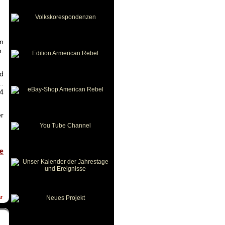
n
.
nd
r…
14
er
r