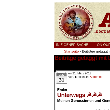
International
IN EIGENER SACHE
–
ON OU
Startseite
›
Beiträge getaggt m
Beiträge getaggt mit 
59 Ergebnisse.
on
21. März 2017
März
Veröffentlicht In:
Allgemein
21
Emko
Unterwegs
☭☭☭
Meinen Genossinnen und Gen
.