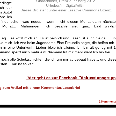
Obdachloser, Prenzlauer Berg 2012.
dingte
Urheber/in: DigitalArtBln.
ch der
Dieses Bild steht unter einer Creative Commons Lizenz.
rs Auto!
äre ich
h finde schon was neues… wenn nicht diesen Monat dann nächste
 Monat… Mahnungen, ich bezahle sie, ganz bald…wirklich
 Tag… es kotzt mich an. Es ist peinlich und Essen ist auch nie da … u
sie mich. Ich war beim Jugendamt. Eine Freundin sagte, die helfen mi
n in eine Unterkunft. Lieber bleib ich alleine. Ich bin alt genug mit 
emand sperrt mich mehr ein! Niemand tut mir mehr weh! Ich bin frei….
 noch alle Schutzschichten die ich um mir aufgebaut habe… und dies
ten… mir ist so kalt…
1
Kommenta