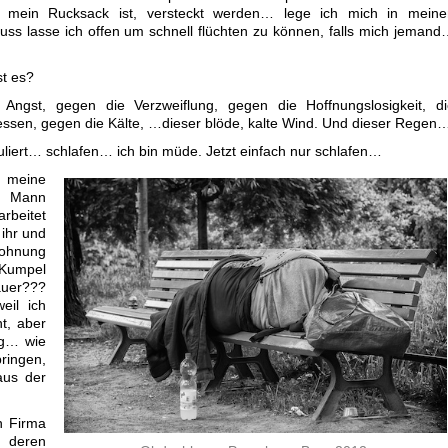
n mein Rucksack ist, versteckt werden… lege ich mich in meine
uss lasse ich offen um schnell flüchten zu können, falls mich jeman
st es?
ngst, gegen die Verzweiflung, gegen die Hoffnungslosigkeit, di
essen, gegen die Kälte, …dieser blöde, kalte Wind. Und dieser Regen
liert… schlafen… ich bin müde. Jetzt einfach nur schlafen…
, meine
n Mann
rbeitet
ihr und
hnung
umpel
uer???
eil ich
t, aber
ug… wie
ringen,
aus der
n Firma
n deren