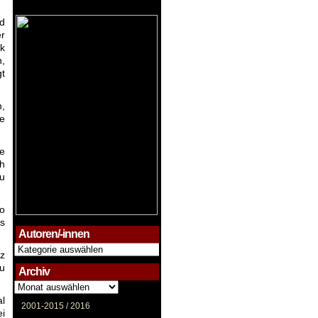
d
er
k
,
gt
n,
te
ie
h
zu
so
ns
Autoren/-innen
Autoren/-
tz
innen
zu
Archiv
Archiv
al
2001-2015 /
2016
ei