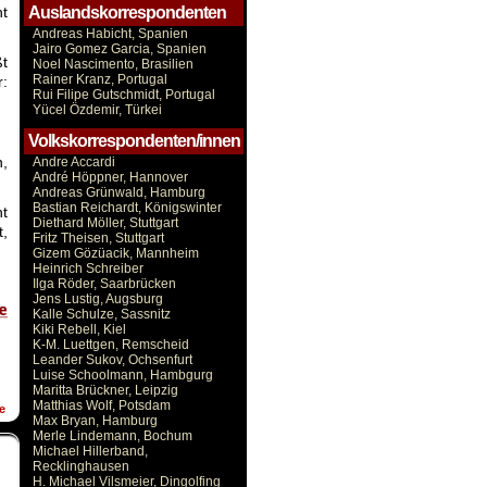
ht
Auslandskorrespondenten
Andreas Habicht, Spanien
Jairo Gomez Garcia, Spanien
ßt
Noel Nascimento, Brasilien
Rainer Kranz, Portugal
r:
Rui Filipe Gutschmidt, Portugal
Yücel Özdemir, Türkei
Volkskorrespondenten/innen
n,
Andre Accardi
André Höppner, Hannover
Andreas Grünwald, Hamburg
Bastian Reichardt, Königswinter
ht
Diethard Möller, Stuttgart
t,
Fritz Theisen, Stuttgart
Gizem Gözüacik, Mannheim
Heinrich Schreiber
Ilga Röder, Saarbrücken
Jens Lustig, Augsburg
Kalle Schulze, Sassnitz
Kiki Rebell, Kiel
K-M. Luettgen, Remscheid
Leander Sukov, Ochsenfurt
Luise Schoolmann, Hambgurg
Maritta Brückner, Leipzig
Matthias Wolf, Potsdam
e
Max Bryan, Hamburg
Merle Lindemann, Bochum
Michael Hillerband,
Recklinghausen
H. Michael Vilsmeier, Dingolfing