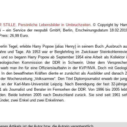
ILLE. Persönliche Lebensbilder in Umbruchzeiten
. © Copyright by Har
li – ein Service der neopubli GmbH, Berlin, Erscheinungsdatum 18.02.201
reis: 26,99 Euro.
rlin Tegel, erlebte Harry Popow (alias Henry) in seinem Buch „Ausbruch a
sjahre und Tage. Ab 1953 war er Berglehrling im Zwickauer Steinkohlenrevie
n, und so begann Harry Popow ab September 1954 eine Arbeit als Kollektor 
 Geologischen Kommission der DDR in Schwerin. Unter dem Verspreche
, warb man ihn für eine Offizierslaufbahn in der KVP/NVA. Doch mit Geolog
… In den bewaffneten Kräften diente er zunächst als Ausbilder und danach 
 der Wochenzeitung „Volksarmee“. Den Titel Diplomjournalist erwarb der jun
m an der Karl-Marx-Universität Leipzig. Nach Beendigung der fast 32-jährig
91 als Journalist und Berater im Fernsehen der DDR. Von 1996 bis 2005 leb
den. Beide kehrten 2005 nach Deutschland zurück. Sie sind seit 1961 se
 Kinder, zwei Enkel und zwei Enkelinnen.
.
ieses Artikels ist der Autor bzw. die Autorin verantwortlich.