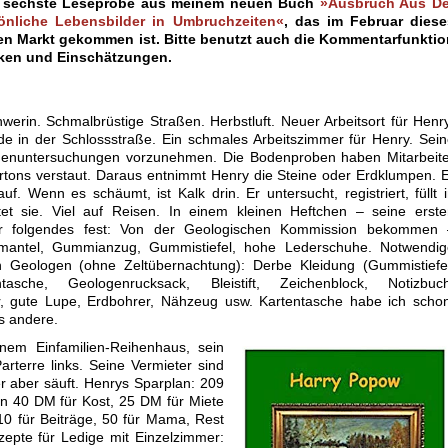
e sechste Leseprobe aus meinem neuen Buch
»Ausbruch Aus De
sönliche Lebensbilder in Umbruchzeiten«
, das im Februar diese
en Markt gekommen ist. Bitte benutzt auch die Kommentarfunktio
tiken und Einschätzungen.
rin. Schmalbrüstige Straßen. Herbstluft. Neuer Arbeitsort für Henr
de in der Schlossstraße. Ein schmales Arbeitszimmer für Henry. Sei
odenuntersuchungen vorzunehmen. Die Bodenproben haben Mitarbeite
artons verstaut. Daraus entnimmt Henry die Steine oder Erdklumpen. 
uf. Wenn es schäumt, ist Kalk drin. Er untersucht, registriert, füllt 
et sie. Viel auf Reisen. In einem kleinen Heftchen – seine erste
er folgendes fest: Von der Geologischen Kommission bekommen 
mantel, Gummianzug, Gummistiefel, hohe Lederschuhe. Notwendig
n Geologen (ohne Zeltübernachtung): Derbe Kleidung (Gummistiefel
tasche, Geologenrucksack, Bleistift, Zeichenblock, Notizbuch
, gute Lupe, Erdbohrer, Nähzeug usw. Kartentasche habe ich schon
s andere.
nem Einfamilien-Reihenhaus, sein
arterre links. Seine Vermieter sind
 er aber säuft. Henrys Sparplan: 209
 40 DM für Kost, 25 DM für Miete
10 für Beiträge, 50 für Mama, Rest
epte für Ledige mit Einzelzimmer: