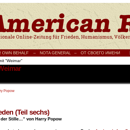
e Onlinezeitung für Frieden, Humanismus, Völkerverständigung und Kul
R OWN BEHALF –
NOTA GENERAL –
ОТ СВОЕГО ИМЕНИ
mit "Weimar"
 Weimar
ry Popow
eden (Teil sechs)
der Stille…“ von Harry Popow