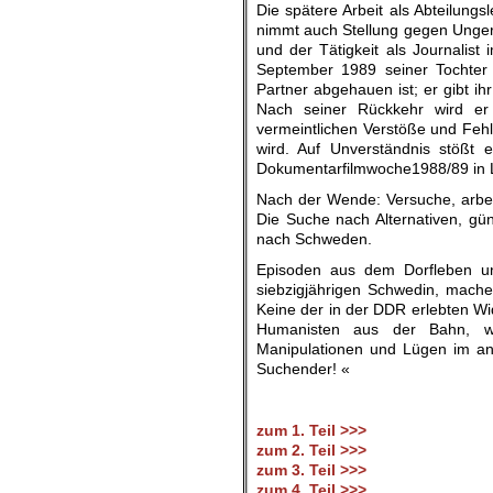
Die spätere Arbeit als Abteilung
nimmt auch Stellung gegen Unger
und der Tätigkeit als Journalist
September 1989 seiner Tochter 
Partner abgehauen ist; er gibt ih
Nach seiner Rückkehr wird er 
vermeintlichen Verstöße und Fehle
wird. Auf Unverständnis stößt 
Dokumentarfilmwoche1988/89 in Le
Nach der Wende: Versuche, arbei
Die Suche nach Alternativen, gü
nach Schweden.
Episoden aus dem Dorfleben un
siebzigjährigen Schwedin, machen
Keine der in der DDR erlebten Wi
Humanisten aus der Bahn, wog
Manipulationen und Lügen im ang
Suchender! «
zum 1. Teil >>>
zum 2. Teil >>>
zum 3. Teil >>>
zum 4. Teil >>>