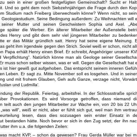
 zu sein in einer großen festgefügten Gemeinschaft? Sucht er Hal
eit. Und so geht dem noch Siebzehnjährigen die Frage durch den Kop
zum Studium nach Freiberg überwechseln könne? Wenn nicht, so sei
zum Geologiestudium. Seine Bedingung außerdem: Zu Weihnachten will 
 seiner Mutter und seinen Geschwistern Sophia und Axel. „Abe
age später die Werber. Ein älterer Mitarbeiter der Außenstelle betri
 des Henry und gibt dem sehr viel jüngeren Mitarbeiter zu bedenke
te er das Militär gründlich satt. Henry hat seine eigene Meinung. 
as geht ihm irgendwie gegen den Strich. Soviel weiß er schon, nicht al
on Papa erhält Henry einen Brief. Er schreibt, Angehöriger unserer K
 Verpflichtung“. Natürlich könne man als Geologe seiner Gesellscha
 Er muss schon selber wissen, was er will. Gegen die Gesellschaft hat 
s ist hier gewiß gut aufgehoben. Das entspricht seinem inneren Gefüh
en Leben. Er sagt zu. Mitte November soll es losgehen. Und in sein
ffnung und mit frohem Glauben, Geh aufs Ganze, verzage nicht, Vorwär
Ruslan und Ludmilla‘.
dung der Republik. Feiertag, arbeitsfrei. In der Schlossstraße spric
er Provokationen. Es wird Vorsorge getroffen, dass niemand di
an teilt auch den jungen Mitarbeiter zur Wache ein, von 20 bis 22 Uh
as will“, weiß er nicht, aber er fühlt sich gut, weil man ihm vertrau
eurteilung lesen, dass dies sozusagen sein erster Einsatz in de
t bestanden hätte. Noch bevor er sich in den Zug setzt, der ihn na
Mutter ihm u.a. die folgenden Zeilen:
, was macht KVP, – schon da gewesen? Frau Gerda Müller war bei m