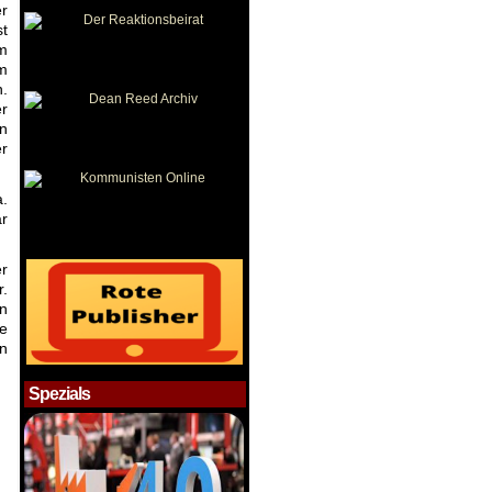
er
st
im
m
n.
r
en
r
a.
ar
r
r.
en
e
in
Spezials