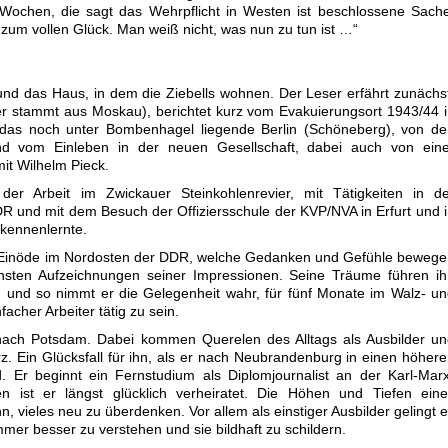
 Wochen, die sagt das Wehrpflicht in Westen ist beschlossene Sach
zum vollen Glück. Man weiß nicht, was nun zu tun ist …“
nd das Haus, in dem die Ziebells wohnen. Der Leser erfährt zunächs
er stammt aus Moskau), berichtet kurz vom Evakuierungsort 1943/44 
das noch unter Bombenhagel liegende Berlin (Schöneberg), von de
d vom Einleben in der neuen Gesellschaft, dabei auch von eine
it Wilhelm Pieck.
 der Arbeit im Zwickauer Steinkohlenrevier, mit Tätigkeiten in d
 und mit dem Besuch der Offiziersschule der KVP/NVA in Erfurt und 
 kennenlernte.
der Einöde im Nordosten der DDR, welche Gedanken und Gefühle beweg
sten Aufzeichnungen seiner Impressionen. Seine Träume führen ih
 und so nimmt er die Gelegenheit wahr, für fünf Monate im Walz- u
facher Arbeiter tätig zu sein.
nach Potsdam. Dabei kommen Querelen des Alltags als Ausbilder un
kurz. Ein Glücksfall für ihn, als er nach Neubrandenburg in einen höher
. Er beginnt ein Fernstudium als Diplomjournalist an der Karl-Mar
hen ist er längst glücklich verheiratet. Die Höhen und Tiefen ein
ihn, vieles neu zu überdenken. Vor allem als einstiger Ausbilder gelingt 
mer besser zu verstehen und sie bildhaft zu schildern.