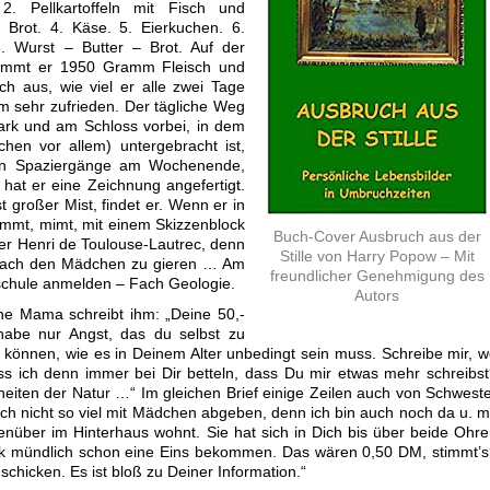
 2. Pellkartoffeln mit Fisch und
d Brot. 4. Käse. 5. Eierkuchen. 6.
8. Wurst – Butter – Brot. Auf der
kommt er 1950 Gramm Fleisch und
h aus, wie viel er alle zwei Tage
em sehr zufrieden. Der tägliche Weg
ark und am Schloss vorbei, in dem
chen vor allem) untergebracht ist,
len Spaziergänge am Wochenende,
 hat er eine Zeichnung angefertigt.
t großer Mist, findet er. Wenn er in
klemmt, mimt, mit einem Skizzenblock
Buch-Cover Ausbruch aus der
er Henri de Toulouse-Lautrec, denn
Stille von Harry Popow – Mit
so nach den Mädchen zu gieren … Am
freundlicher Genehmigung des
chschule anmelden – Fach Geologie.
Autors
ne Mama schreibt ihm: „Deine 50,-
abe nur Angst, das du selbst zu
können, wie es in Deinem Alter unbedingt sein muss. Schreibe mir, 
 ich denn immer bei Dir betteln, dass Du mir etwas mehr schreibs
heiten der Natur …“ Im gleichen Brief einige Zeilen auch von Schwest
ich nicht so viel mit Mädchen abgeben, denn ich bin auch noch da u. m
genüber im Hinterhaus wohnt. Sie hat sich in Dich bis über beide Ohr
ik mündlich schon eine Eins bekommen. Das wären 0,50 DM, stimmt’
schicken. Es ist bloß zu Deiner Information.“