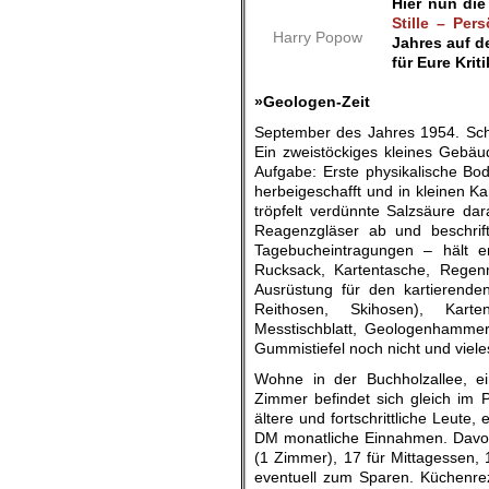
Hier nun di
Stille – Per
Harry Popow
Jahres auf d
für Eure Kri
.
»Geologen-Zeit
September des Jahres 1954. Schwe
Ein zweistöckiges kleines Gebäu
Aufgabe: Erste physikalische B
herbeigeschafft und in kleinen K
tröpfelt verdünnte Salzsäure dara
Reagenzgläser ab und beschrift
Tagebucheintragungen – hält 
Rucksack, Kartentasche, Regen
Ausrüstung für den kartierende
Reithosen, Skihosen), Karten
Messtischblatt, Geologenhammer
Gummistiefel noch nicht und viele
Wohne in der Buchholzallee, ei
Zimmer befindet sich gleich im P
ältere und fortschrittliche Leute,
DM monatliche Einnahmen. Davon
(1 Zimmer), 17 für Mittagessen, 
eventuell zum Sparen. Küchenrez