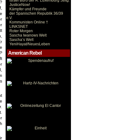
Israel Büro der R. Luxemburg Stiftg.
t?
JusticeNow!
f,
Kämpfer und Freunde
ne
der Spanischen Republik 36/39
e.V.
er
Kommunisten Online †
r
LINKSNET
tt
Roter Morgen
Sascha Iwanows Welt
n,
Sascha’s Welt
Er
YeniHayat/NeuesLeben
le
VP
American Rebel
ft
er
l,
em
ts
ht
e
r.
t.
r
ch
ir