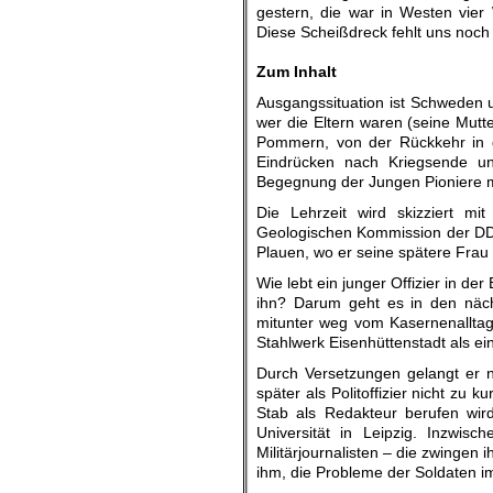
gestern, die war in Westen vier
Diese Scheißdreck fehlt uns noch 
.
Zum Inhalt
Ausgangssituation ist Schweden u
wer die Eltern waren (seine Mutt
Pommern, von der Rückkehr in 
Eindrücken nach Kriegsende un
Begegnung der Jungen Pioniere m
Die Lehrzeit wird skizziert mit
Geologischen Kommission der DDR
Plauen, wo er seine spätere Frau
Wie lebt ein junger Offizier in 
ihn? Darum geht es in den näch
mitunter weg vom Kasernenalltag
Stahlwerk Eisenhüttenstadt als ein
Durch Versetzungen gelangt er 
später als Politoffizier nicht zu 
Stab als Redakteur berufen wird
Universität in Leipzig. Inzwisc
Militärjournalisten – die zwingen 
ihm, die Probleme der Soldaten im