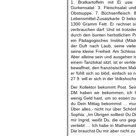
1. Bratkartoffeln mit Ei usw.
Gurkensalat. 3. Fleischsalat un
Obstsuppe. 7. Büchsenfleisch. 
Lebensmittel-Zusatzkarte D be
1300 Gramm Fett. Er rechnet sic
verbrauchen darf. Und ist trotzd
durch den bunten herbstlichen P
ein Pädagogisches Institut (Mäd
der Duft nach Laub, seine vie
seine kleine Freiheit. Am Schloss
Aber alleine sein und ausgehen is
einem Tanzlokal sitzt, ist er ver
bewaffnet, den französischen Mal
er fühlt sich so blöd, einfach 
27.9. will er sich in der Volksho
Der Kollektor bekommt Post. Sei
DM haben wir bekommen, ich h
wenig Geld hast, um so essen zu 
du Dein Mittag bekommst … muss
Über alles,- nicht nur über Schön
Sophia: „Im Übrigen solltest Du D
mir Ingrid, weißt Du, die uns ge
verliebt … Ich habe in Mathemat
Die brauchst Du mir aber nicht zu 