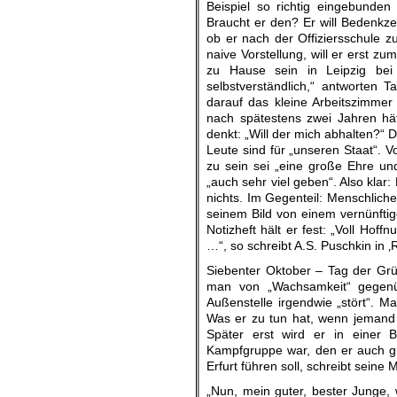
Beispiel so richtig eingebunden
Braucht er den? Er will Bedenkz
ob er nach der Offiziersschule 
naive Vorstellung, will er erst 
zu Hause sein in Leipzig bei
selbstverständlich,“ antworten T
darauf das kleine Arbeitszimmer
nach spätestens zwei Jahren hät
denkt: „Will der mich abhalten?“ D
Leute sind für „unseren Staat“. V
zu sein sei „eine große Ehre und
„auch sehr viel geben“. Also klar:
nichts. Im Gegenteil: Menschliche
seinem Bild von einem vernünftig
Notizheft hält er fest: „Voll Ho
…“, so schreibt A.S. Puschkin in ‚
Siebenter Oktober – Tag der Grün
man von „Wachsamkeit“ gegenüb
Außenstelle irgendwie „stört“. M
Was er zu tun hat, wenn jemand „w
Später erst wird er in einer B
Kampfgruppe war, den er auch gu
Erfurt führen soll, schreibt seine 
„Nun, mein guter, bester Junge