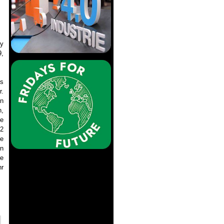
ry
9,
us
r.
in
n,
ie
22
ge
en
te
hr