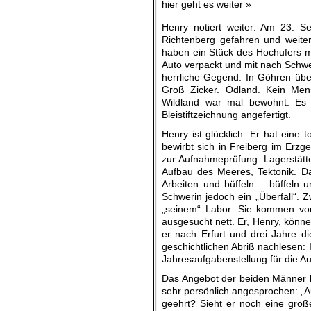
hier geht es weiter »
Henry notiert weiter: Am 23. 
Richtenberg gefahren und weiter
haben ein Stück des Hochufers m
Auto verpackt und mit nach Schw
herrliche Gegend. In Göhren üb
Groß Zicker. Ödland. Kein Mens
Wildland war mal bewohnt. Es 
Bleistiftzeichnung angefertigt.
Henry ist glücklich. Er hat eine 
bewirbt sich in Freiberg im Erzge
zur Aufnahmeprüfung: Lagerstätte
Aufbau des Meeres, Tektonik. D
Arbeiten und büffeln – büffeln 
Schwerin jedoch ein „Überfall“. 
„seinem“ Labor. Sie kommen vo
ausgesucht nett. Er, Henry, könne
er nach Erfurt und drei Jahre di
geschichtlichen Abriß nachlesen:
Jahresaufgabenstellung für die Au
Das Angebot der beiden Männer kl
sehr persönlich angesprochen: „A
geehrt? Sieht er noch eine grö