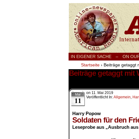
International
IN EIGENER SACHE
–
ON OU
Startseite
›
Beiträge getaggt 
Beiträge getaggt mit
22 Ergebnisse.
on
11. Mai 2019
Mai
Veröffentlicht In:
Allgemein
,
Har
11
Harry Popow
Soldaten für den Fri
Leseprobe aus „Ausbruch aus 
.