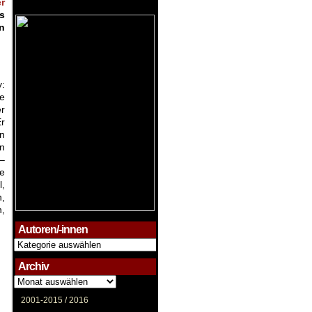
r
s
n
y:
ne
r
Er
in
n
–
e
,
,
,
Autoren/-innen
Autoren/-
innen
Archiv
Archiv
2001-2015 /
2016