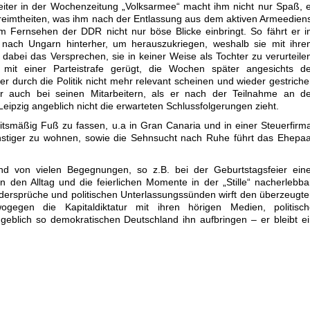
sleiter in der Wochenzeitung „Volksarmee“ macht ihm nicht nur Spaß, 
eimtheiten, was ihm nach der Entlassung aus dem aktiven Armeedien
 im Fernsehen der DDR nicht nur böse Blicke einbringt. So fährt er 
nach Ungarn hinterher, um herauszukriegen, weshalb sie mit ihre
r dabei das Versprechen, sie in keiner Weise als Tochter zu verurteile
mit einer Parteistrafe gerügt, die Wochen später angesichts de
r durch die Politik nicht mehr relevant scheinen und wieder gestrich
er auch bei seinen Mitarbeitern, als er nach der Teilnahme an de
ipzig angeblich nicht die erwarteten Schlussfolgerungen zieht.
tsmäßig Fuß zu fassen, u.a in Gran Canaria und in einer Steuerfirm
nstiger zu wohnen, sowie die Sehnsucht nach Ruhe führt das Ehepa
d von vielen Begegnungen, so z.B. bei der Geburtstagsfeier eine
 den Alltag und die feierlichen Momente in der „Stille“ nacherlebba
dersprüche und politischen Unterlassungssünden wirft den überzeugt
egen die Kapitaldiktatur mit ihren hörigen Medien, politisch
eblich so demokratischen Deutschland ihn aufbringen – er bleibt e