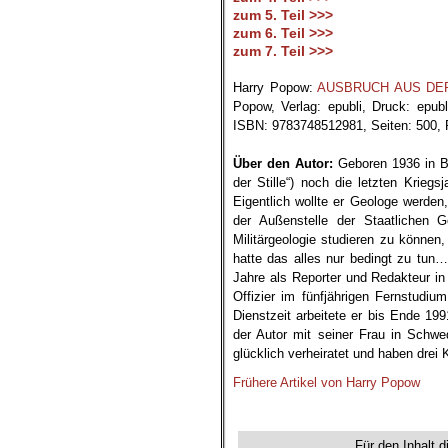
zum 5. Teil >>>
zum 6. Teil >>>
zum 7. Teil >>>
.
Harry Popow:
AUSBRUCH AUS DER ST
Popow, Verlag: epubli, Druck: epub
ISBN: 9783748512981, Seiten: 500, P
.
Über den Autor:
Geboren 1936 in Be
der Stille“) noch die letzten Krieg
Eigentlich wollte er Geologe werde
der Außenstelle der Staatlichen
Militärgeologie studieren zu können
hatte das alles nur bedingt zu tun
Jahre als Reporter und Redakteur in
Offizier im fünfjährigen Fernstudiu
Dienstzeit arbeitete er bis Ende 19
der Autor mit seiner Frau in Schwe
glücklich verheiratet und haben drei
Frühere Artikel von Harry Popow
Für den Inhalt d