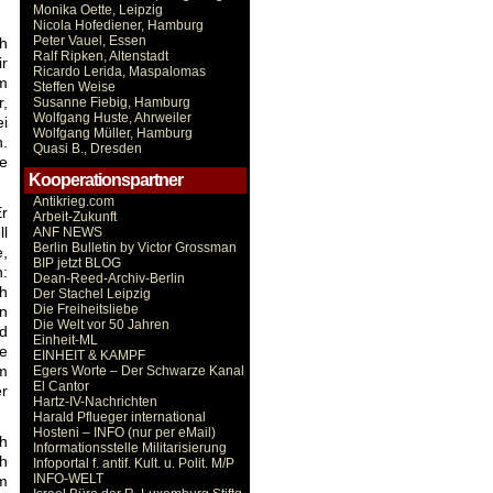
Monika Oette, Leipzig
Nicola Hofediener, Hamburg
Peter Vauel, Essen
h
Ralf Ripken, Altenstadt
ir
Ricardo Lerida, Maspalomas
im
Steffen Weise
r,
Susanne Fiebig, Hamburg
Wolfgang Huste, Ahrweiler
ei
Wolfgang Müller, Hamburg
.
Quasi B., Dresden
e
Kooperationspartner
Antikrieg.com
Er
Arbeit-Zukunft
ll
ANF NEWS
Berlin Bulletin by Victor Grossman
e,
BIP jetzt BLOG
n:
Dean-Reed-Archiv-Berlin
ch
Der Stachel Leipzig
Die Freiheitsliebe
in
Die Welt vor 50 Jahren
d
Einheit-ML
se
EINHEIT & KAMPF
em
Egers Worte – Der Schwarze Kanal
El Cantor
er
Hartz-IV-Nachrichten
Harald Pflueger international
Hosteni – INFO (nur per eMail)
ch
Informationsstelle Militarisierung
ch
Infoportal f. antif. Kult. u. Polit. M/P
INFO-WELT
m