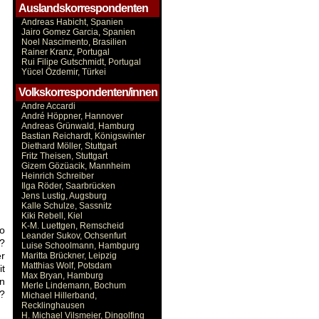
Auslandskorrespondenten
Andreas Habicht, Spanien
Jairo Gomez Garcia, Spanien
Noel Nascimento, Brasilien
Rainer Kranz, Portugal
Rui Filipe Gutschmidt, Portugal
Yücel Özdemir, Türkei
Volkskorrespondenten/innen
Andre Accardi
André Höppner, Hannover
Andreas Grünwald, Hamburg
Bastian Reichardt, Königswinter
Diethard Möller, Stuttgart
Fritz Theisen, Stuttgart
Gizem Gözüacik, Mannheim
Heinrich Schreiber
Ilga Röder, Saarbrücken
Jens Lustig, Augsburg
Kalle Schulze, Sassnitz
Kiki Rebell, Kiel
K-M. Luettgen, Remscheid
wo
Leander Sukov, Ochsenfurt
t?
Luise Schoolmann, Hambgurg
er
Maritta Brückner, Leipzig
Matthias Wolf, Potsdam
it
Max Bryan, Hamburg
en
Merle Lindemann, Bochum
s?
Michael Hillerband,
Recklinghausen
H. Michael Vilsmeier, Dingolfing