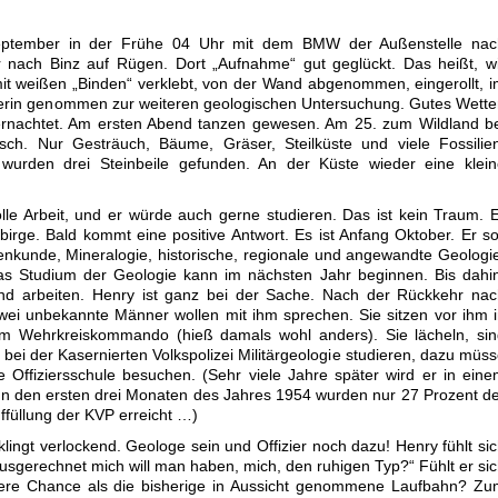
September in der Frühe 04 Uhr mit dem BMW der Außenstelle nac
 nach Binz auf Rügen. Dort „Aufnahme“ gut geglückt. Das heißt, w
it weißen „Binden“ verklebt, von der Wand abgenommen, eingerollt, 
erin genommen zur weiteren geologischen Untersuchung. Gutes Wette
ernachtet. Am ersten Abend tanzen gewesen. Am 25. zum Wildland b
ch. Nur Gesträuch, Bäume, Gräser, Steilküste und viele Fossilien
wurden drei Steinbeile gefunden. An der Küste wieder eine klein
tolle Arbeit, und er würde auch gerne studieren. Das ist kein Traum. 
birge. Bald kommt eine positive Antwort. Es ist Anfang Oktober. Er so
nkunde, Mineralogie, historische, regionale und angewandte Geologi
as Studium der Geologie kann im nächsten Jahr beginnen. Bis dahi
und arbeiten. Henry ist ganz bei der Sache. Nach der Rückkehr na
Zwei unbekannte Männer wollen mit ihm sprechen. Sie sitzen vor ihm 
m Wehrkreiskommando (hieß damals wohl anders). Sie lächeln, sin
 bei der Kasernierten Volkspolizei Militärgeologie studieren, dazu müs
e Offiziersschule besuchen. (Sehr viele Jahre später wird er in ein
 In den ersten drei Monaten des Jahres 1954 wurden nur 27 Prozent d
ffüllung der KVP erreicht …)
ingt verlockend. Geologe sein und Offizier noch dazu! Henry fühlt si
usgerechnet mich will man haben, mich, den ruhigen Typ?“ Fühlt er si
ßere Chance als die bisherige in Aussicht genommene Laufbahn? Zu