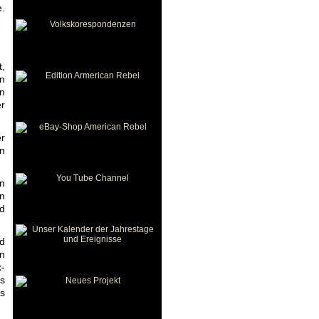
e.
t,
in
n
r
er
in
en
n
nd
d
en
x-
es
es