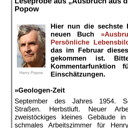
Leseprobe aus „Ausbruch aus de
Popow
.
Hier nun die sechste
neuen Buch
»Ausbr
Persönliche Lebensbil
das im Februar diese
gekommen ist. Bit
Kommentarfunktion f
Harry Popow
Einschätzungen.
.
»Geologen-Zeit
September des Jahres 1954. Sch
Straßen. Herbstluft. Neuer Arb
zweistöckiges kleines Gebäude in
schmales Arbeitszimmer für Henr