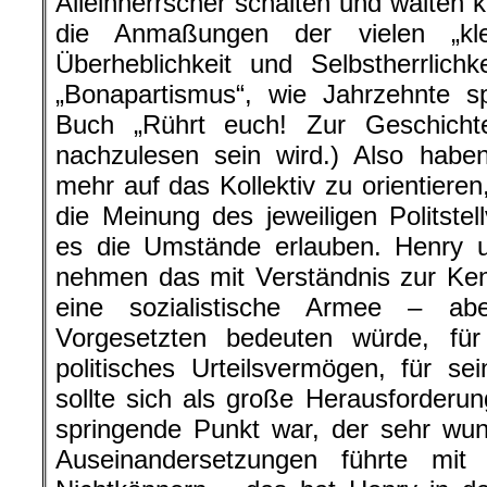
Alleinherrscher schalten und walten 
die Anmaßungen der vielen „kl
Überheblichkeit und Selbstherrlic
„Bonapartismus“, wie Jahrzehnte 
Buch „Rührt euch! Zur Geschicht
nachzulesen sein wird.) Also hab
mehr auf das Kollektiv zu orientieren
die Meinung des jeweiligen Politstel
es die Umstände erlauben. Henry u
nehmen das mit Verständnis zur Kennt
eine sozialistische Armee – a
Vorgesetzten bedeuten würde, fü
politisches Urteilsvermögen, für se
sollte sich als große Herausforderu
springende Punkt war, der sehr wu
Auseinandersetzungen führte mit