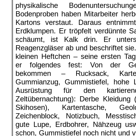
physikalische Bodenuntersuchu
Bodenproben haben Mitarbeiter herbe
Kartons verstaut. Daraus entnimm
Erdklumpen. Er tröpfelt verdünnte 
schäumt, ist Kalk drin. Er untersuc
Reagenzgläser ab und beschriftet sie.
kleinen Heftchen – seine ersten Ta
er folgendes fest: Von der Ge
bekommen – Rucksack, Karten
Gummianzug, Gummistiefel, hohe 
Ausrüstung für den kartiere
Zeltübernachtung): Derbe Kleidung 
Skihosen), Kartentasche, Geolog
Zeichenblock, Notizbuch, Messtisc
gute Lupe, Erdbohrer, Nähzeug usw
schon, Gummistiefel noch nicht und v