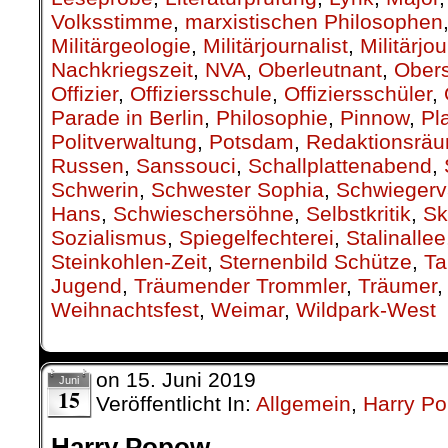
Volksstimme
,
marxistischen Philosophen
Militärgeologie
,
Militärjournalist
,
Militärjo
Nachkriegszeit
,
NVA
,
Oberleutnant
,
Obers
Offizier
,
Offiziersschule
,
Offiziersschüler
,
Parade in Berlin
,
Philosophie
,
Pinnow
,
Pl
Politverwaltung
,
Potsdam
,
Redaktionsrä
Russen
,
Sanssouci
,
Schallplattenabend
,
Schwerin
,
Schwester Sophia
,
Schwiegerv
Hans
,
Schwieschersöhne
,
Selbstkritik
,
Sk
Sozialismus
,
Spiegelfechterei
,
Stalinallee
Steinkohlen-Zeit
,
Sternenbild Schütze
,
Ta
Jugend
,
Träumender Trommler
,
Träumer
Weihnachtsfest
,
Weimar
,
Wildpark-West
on
15. Juni 2019
Juni
15
Veröffentlicht In:
Allgemein
,
Harry P
Harry Popow