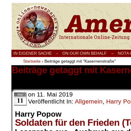
Internationale Onlinezeitung für Frieden
IN EIGENER SACHE
–
ON OUR OWN BEHALF –
NOTA
Startseite
›
Beiträge getaggt mit "Kasernenstraße"
Beiträge getaggt mit Kaser
22 Ergebnisse.
on
11. Mai 2019
Mai
11
Veröffentlicht In:
Allgemein
,
Harry P
Harry Popow
Soldaten für den Frieden (T