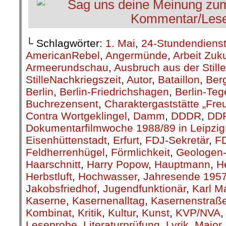
└ Schlagwörter:
1. Mai
,
24-Stundendiens
AmericanRebel
,
Angermünde
,
Arbeit Zuk
Armeerundschau
,
Ausbruch aus der Stille
StilleNachkriegszeit
,
Autor
,
Bataillon
,
Berg
Berlin
,
Berlin-Friedrichshagen
,
Berlin-Teg
Buchrezensent
,
Charaktergaststätte „Fre
Contra Wortgeklingel
,
Damm
,
DDDR
,
DD
Dokumentarfilmwoche 1988/89 in Leipzig
Eisenhüttenstadt
,
Erfurt
,
FDJ-Sekretär
,
F
Feldherrenhügel
,
Förmlichkeit
,
Geologen-
Haarschnitt
,
Harry Popow
,
Hauptmann
,
H
Herbstluft
,
Hochwasser
,
Jahresende 195
Jakobsfriedhof
,
Jugendfunktionär
,
Karl M
Kaserne
,
Kasernenalltag
,
Kasernenstraß
Kombinat
,
Kritik
,
Kultur
,
Kunst
,
KVP/NVA
Leseprobe
,
Literaturprüfung
,
Lyrik
,
Major