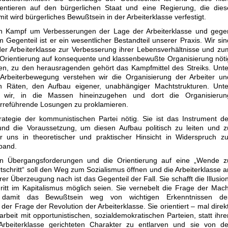
ientieren auf den bürgerlichen Staat und eine Regierung, die dies
t wird bürgerliches Bewußtsein in der Arbeiterklasse verfestigt.
en Kampf um Verbesserungen der Lage der Arbeiterklasse und gege
m Gegenteil ist er ein wesentlicher Bestandteil unserer Praxis. Wir sin
er Arbeiterklasse zur Verbesserung ihrer Lebensverhältnisse und zu
 Orientierung auf konsequente und klassenbewußte Organisierung nöti
men, zu den herausragenden gehört das Kampfmittel des Streiks. Unte
Arbeiterbewegung verstehen wir die Organisierung der Arbeiter un
in Räten, den Aufbau eigener, unabhängiger Machtstrukturen. Unte
en wir, in die Massen hineinzugehen und dort die Organisierun
 irreführende Losungen zu proklamieren.
rategie der kommunistischen Partei nötig. Sie ist das Instrument de
und die Voraussetzung, um diesen Aufbau politisch zu leiten und z
r uns in theoretischer und praktischer Hinsicht in Widerspruch zu
band.
en Übergangsforderungen und die Orientierung auf eine „Wende z
schritt“ soll den Weg zum Sozialismus öffnen und die Arbeiterklasse a
er Überzeugung nach ist das Gegenteil der Fall. Sie schafft die Illusion
ritt im Kapitalismus möglich seien. Sie vernebelt die Frage der Mach
damit das Bewußtsein weg von wichtigen Erkenntnissen de
der Frage der Revolution der Arbeiterklasse. Sie orientiert – mal direkt
rbeit mit opportunistischen, sozialdemokratischen Parteien, statt ihre
rbeiterklasse gerichteten Charakter zu entlarven und sie von de