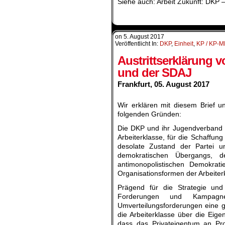
Siehe auch: Arbeit Zukunft:
DKP –
on
5. August 2017
Veröffentlicht In:
DKP
,
Einheit
,
KP / KP-M
Austrittserklärung 
und der SDAJ
Frankfurt, 05. August 2017
.
Wir erklären mit diesem Brief u
folgenden Gründen:
Die DKP und ihr Jugendverband S
Arbeiterklasse, für die Schaffun
desolate Zustand der Partei 
demokratischen Übergangs, d
antimonopolistischen Demokrati
Organisationsformen der Arbeiter
Prägend für die Strategie und
Forderungen und Kampagne
Umverteilungsforderungen eine gr
die Arbeiterklasse über die Eige
dass das Privateigentum an Prod