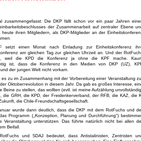
l zusammengefasst: Die DKP fällt schon vor ein paar Jahren eine
reinbarkeitsbeschlusses der Zusammenarbeit auf zentraler Ebene un
t heute ihren Mitgliedern, als DKP-Mitglieder an der Einheitskonferen
ehmen.
 setzt einen Monat nach Einladung zur Einheitskonferenz ihr
onferenz am gleichen Tag zur gleichen Uhrzeit an. Und der RotFuch
b, weil die KPD die Konferenz ja ohne die KPF mache. Kau
ichtig ist, dass die Konferenz in den Medien von DKP (UZ), KP
 und der jungen Welt nicht vorkam.
t es zu im Zusammenhang mit der Vorbereitung einer Veranstaltung zu
er Oktoberrevolution in diesem Jahr. Da gab es großes Interesse, ein
Beine zu stellen, das wollten (evtl. ist meine Aufzählung unvollständig
, die GRH, die KPD, der Freidenkerverband, der RFB, die KAZ, die K
Zukunft, die Chile-Freundschaftsgesellschaft.
anuar wurde dann deutlich, dass die DKP mit dem RotFuchs und de
 das Programm („Konzeption, Planung und Durchführung“) bestimme
Veranstaltung unterstützen. Das führte natürlich nicht bei allen de
m Beifall.
tFuchs und SDAJ bedeutet, dass Antistalinisten, Zentristen un