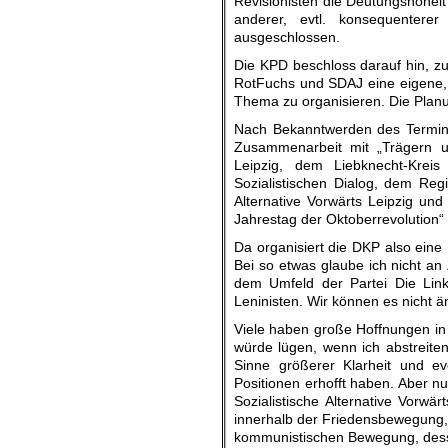
Revisionisten die Deutungshoheit
anderer, evtl. konsequentere
ausgeschlossen.
Die KPD beschloss darauf hin, z
RotFuchs und SDAJ eine eigene,
Thema zu organisieren. Die Plan
Nach Bekanntwerden des Termins
Zusammenarbeit mit „Trägern u
Leipzig, dem Liebknecht-Krei
Sozialistischen Dialog, dem Reg
Alternative Vorwärts Leipzig u
Jahrestag der Oktoberrevolution
Da organisiert die DKP also eine
Bei so etwas glaube ich nicht an
dem Umfeld der Partei Die Linke
Leninisten. Wir können es nicht 
Viele haben große Hoffnungen in 
würde lügen, wenn ich abstreite
Sinne größerer Klarheit und ev
Positionen erhofft haben. Aber n
Sozialistische Alternative Vorwä
innerhalb der Friedensbewegung, 
kommunistischen Bewegung, dess