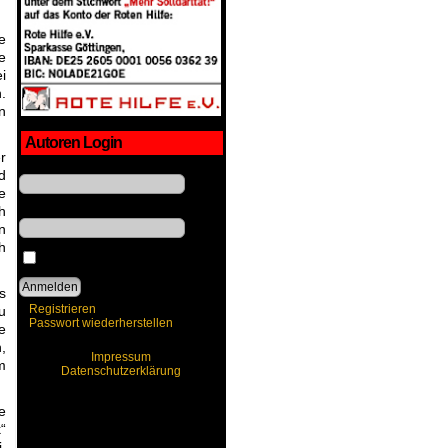
e
e
i
.
n
Autoren Login
r
Benutzername
d
e
h
Passwort
n
h
Angemeldet bleiben
s
Registrieren
u
Passwort wiederherstellen
e
,
Impressum
m
Datenschutzerklärung
e
“
.