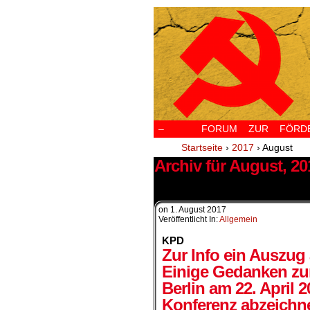
–
FORUM ZUR FÖRDERU
Startseite
›
2017
›
August
Archiv für August, 20
8 Ergebnisse.
on
1. August 2017
Veröffentlicht In:
Allgemein
KPD
Zur Info ein Auszug 
Einige Gedanken zu
Berlin am 22. April 
Konferenz abzeichn