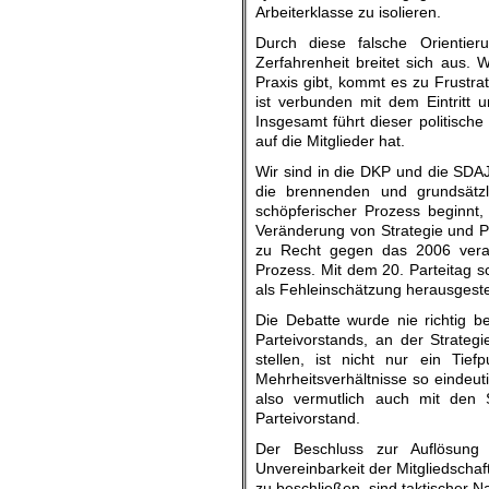
Arbeiterklasse zu isolieren.
Durch diese falsche Orientier
Zerfahrenheit breitet sich aus. 
Praxis gibt, kommt es zu Frustrat
ist verbunden mit dem Eintritt 
Insgesamt führt dieser politisch
auf die Mitglieder hat.
Wir sind in die DKP und die SDAJ
die brennenden und grundsätz
schöpferischer Prozess beginnt,
Veränderung von Strategie und Pr
zu Recht gegen das 2006 verabs
Prozess. Mit dem 20. Parteitag s
als Fehleinschätzung herausgestel
Die Debatte wurde nie richtig 
Parteivorstands, an der Strateg
stellen, ist nicht nur ein Tie
Mehrheitsverhältnisse so eindeut
also vermutlich auch mit den 
Parteivorstand.
Der Beschluss zur Auflösung
Unvereinbarkeit der Mitgliedschaf
zu beschließen, sind taktischer N