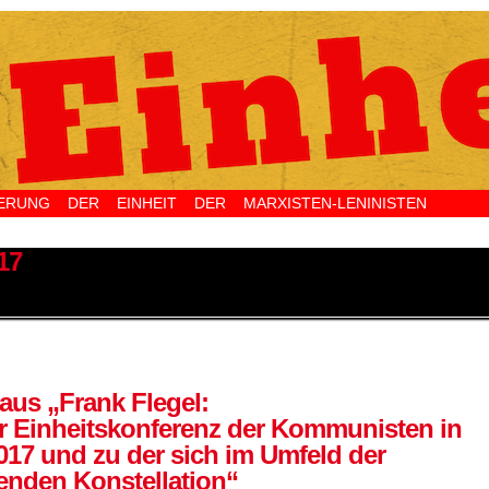
NG DER EINHEIT DER MARXISTEN-LENINISTEN 
17
aus „Frank Flegel:
r Einheitskonferenz der Kommunisten in
2017 und zu der sich im Umfeld der
enden Konstellation“