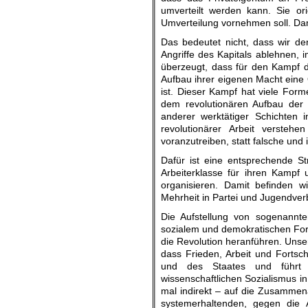
umverteilt werden kann. Sie or
Umverteilung vornehmen soll. Dami
Das bedeutet nicht, dass wir d
Angriffe des Kapitals ablehnen, i
überzeugt, dass für den Kampf d
Aufbau ihrer eigenen Macht eine
ist. Dieser Kampf hat viele For
dem revolutionären Aufbau der 
anderer werktätiger Schichten 
revolutionärer Arbeit versteh
voranzutreiben, statt falsche und
Dafür ist eine entsprechende St
Arbeiterklasse für ihren Kampf 
organisieren. Damit befinden wi
Mehrheit in Partei und Jugendver
Die Aufstellung von sogenannt
sozialem und demokratischen Fort
die Revolution heranführen. Unser
dass Frieden, Arbeit und Fortsch
und des Staates und führt 
wissenschaftlichen Sozialismus in 
mal indirekt – auf die Zusammena
systemerhaltenden, gegen die A