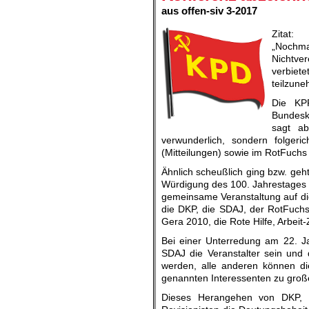
aus offen-siv 3-2017
Zitat:
„Nochma
Nichtve
verbiete
teilzun
Die KPF
Bundesk
sagt a
verwunderlich, sondern folger
(Mitteilungen) sowie im RotFuchs
Ähnlich scheußlich ging bzw. geh
Würdigung des 100. Jahrestages d
gemeinsame Veranstaltung auf die 
die DKP, die SDAJ, der RotFuchs
Gera 2010, die Rote Hilfe, Arbeit-
Bei einer Unterredung am 22. J
SDAJ die Veranstalter sein und
werden, alle anderen können die 
genannten Interessenten zu große
Dieses Herangehen von DKP, Ro