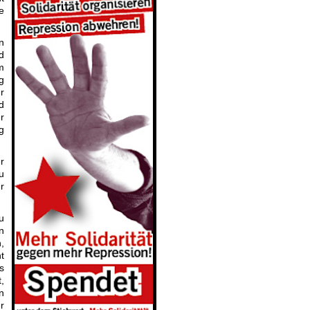
e
n
d
m
g
r
d
r
g
r
u
r
u
n
,
t
s
,
n
r