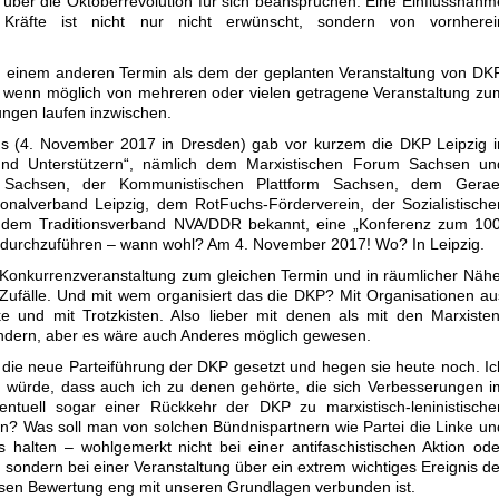
 über die Oktoberrevolution für sich beanspruchen. Eine Einflussnahm
r Kräfte ist nicht nur nicht erwünscht, sondern von vornherei
u einem anderen Termin als dem der geplanten Veranstaltung von DKP
 wenn möglich von mehreren oder vielen getragene Veranstaltung zu
ungen laufen inzwischen.
 (4. November 2017 in Dresden) gab vor kurzem die DKP Leipzig i
nd Unterstützern“, nämlich dem Marxistischen Forum Sachsen un
s Sachsen, der Kommunistischen Plattform Sachsen, dem Gerae
ionalverband Leipzig, dem RotFuchs-Förderverein, der Sozialistische
nd dem Traditionsverband NVA/DDR bekannt, eine „Konferenz zum 100
“ durchzuführen – wann wohl? Am 4. November 2017! Wo? In Leipzig.
 Konkurrenzveranstaltung zum gleichen Termin und in räumlicher Nähe
 Zufälle. Und mit wem organisiert das die DKP? Mit Organisationen au
 und mit Trotzkisten. Also lieber mit denen als mit den Marxisten
ändern, aber es wäre auch Anderes möglich gewesen.
die neue Parteiführung der DKP gesetzt und hegen sie heute noch. Ic
n würde, dass auch ich zu denen gehörte, die sich Verbesserungen i
entuell sogar einer Rückkehr der DKP zu marxistisch-leninistische
un? Was soll man von solchen Bündnispartnern wie Partei die Linke un
rts halten – wohlgemerkt nicht bei einer antifaschistischen Aktion ode
sondern bei einer Veranstaltung über ein extrem wichtiges Ereignis de
en Bewertung eng mit unseren Grundlagen verbunden ist.