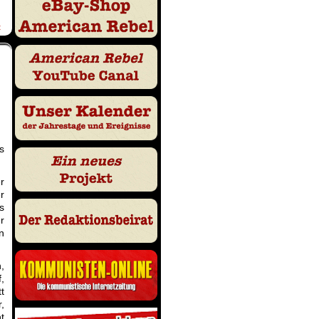
t
s
r
r
s
r
n
,
,
t
,
t