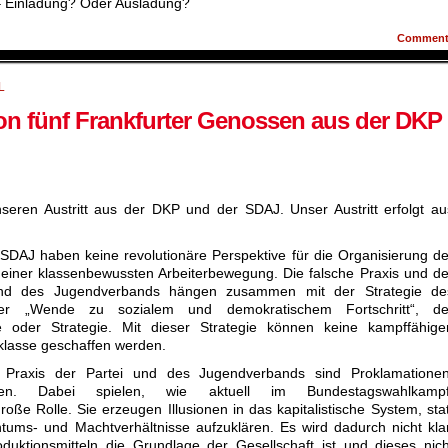
 Einladung? Oder Ausladung?
Commen
L
von fünf Frankfurter Genossen aus der DKP
nseren Austritt aus der DKP und der SDAJ. Unser Austritt erfolgt au
DAJ haben keine revolutionäre Perspektive für die Organisierung de
g einer klassenbewussten Arbeiterbewegung. Die falsche Praxis und de
und des Jugendverbands hängen zusammen mit der Strategie de
er „Wende zu sozialem und demokratischem Fortschritt“, de
e oder Strategie. Mit dieser Strategie können keine kampffähige
klasse geschaffen werden.
 Praxis der Partei und des Jugendverbands sind Proklamationen
n. Dabei spielen, wie aktuell im Bundestagswahlkampf
oße Rolle. Sie erzeugen Illusionen in das kapitalistische System, stat
ntums- und Machtverhältnisse aufzuklären. Es wird dadurch nicht klar
uktionsmitteln die Grundlage der Gesellschaft ist und dieses nich