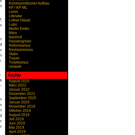
e
Kommunistischer Aufbau
n
KP / KP-ML
Lenin
Literatur
,
Lothar Häupt
Lupo
m
Martin Emko
Marx
Nachruf
n
Parolengröler
d
Reformismus
r
Revisionismus
Stalin
n
Trauer
.
Trotzkismus
Umwelt
.
Archiv
s
August 2025
-
März 2022
Januar 2022
Dezember 2021
September 2020
h
Januar 2020
m
November 2019
n
Oktober 2019
August 2019
d
Juli 2019
r
Juni 2019
r
Mai 2019
April 2019