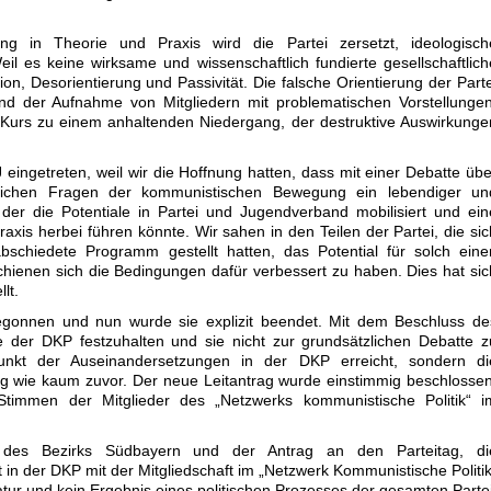
ung in Theorie und Praxis wird die Partei zersetzt, ideologisch
Weil es keine wirksame und wissenschaftlich fundierte gesellschaftlich
ion, Desorientierung und Passivität. Die falsche Orientierung der Parte
und der Aufnahme von Mitgliedern mit problematischen Vorstellungen
e Kurs zu einem anhaltenden Niedergang, der destruktive Auswirkunge
 eingetreten, weil wir die Hoffnung hatten, dass mit einer Debatte übe
lichen Fragen der kommunistischen Bewegung ein lebendiger un
 der die Potentiale in Partei und Jugendverband mobilisiert und ein
axis herbei führen könnte. Wir sahen in den Teilen der Partei, die sic
chiedete Programm gestellt hatten, das Potential für solch eine
chienen sich die Bedingungen dafür verbessert zu haben. Dies hat sic
lt.
begonnen und nun wurde sie explizit beendet. Mit dem Beschluss de
ie der DKP festzuhalten und sie nicht zur grundsätzlichen Debatte z
fpunkt der Auseinandersetzungen in der DKP erreicht, sondern di
ig wie kaum zuvor. Der neue Leitantrag wurde einstimmig beschlossen
Stimmen der Mitglieder des „Netzwerks kommunistische Politik“ i
 des Bezirks Südbayern und der Antrag an den Parteitag, di
t in der DKP mit der Mitgliedschaft im „Netzwerk Kommunistische Politik
atur und kein Ergebnis eines politischen Prozesses der gesamten Partei