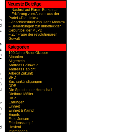
Neueste Beiträge
– Nachruf auf Ekrem Berkpınar
– Erklärung zum Austritt aus der
Partei »Die Linke«
n
– Abschiedsbrief von Hans Modrow
d
– Bemerkungen zur unbefleckten
z
Geburt bei der MLPD
– Zur Frage der revolutionären
Gewalt
e
Kategorien
s
100 Jahre Roter Oktober
m
Albanien
F
Allgemein
Andreas Grünwald
Andreas Habicht
r
Arbeoit Zukunft
BRD
e
Buchankündigungen
)
DDR
I
Die Sprache der Herrschaft
Diethard Möller
DKP
Ehrungen
r
Einheit
n
Einheit & Kampf
r
Engels
Fiete Jensen
Friedenskampf
d
Hosteni
International