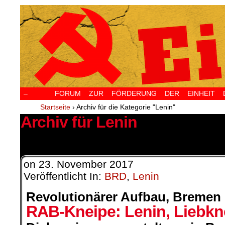
–
FORUM ZUR FÖRDERUNG DER EINHEIT D
Startseite
›
Archiv für die Kategorie "Lenin"
Archiv für Lenin
1 Ergebnis.
on
23. November 2017
Veröffentlicht In:
BRD
,
Lenin
Revolutionärer Aufbau, Bremen
RAB-Kneipe: Lenin, Liebk