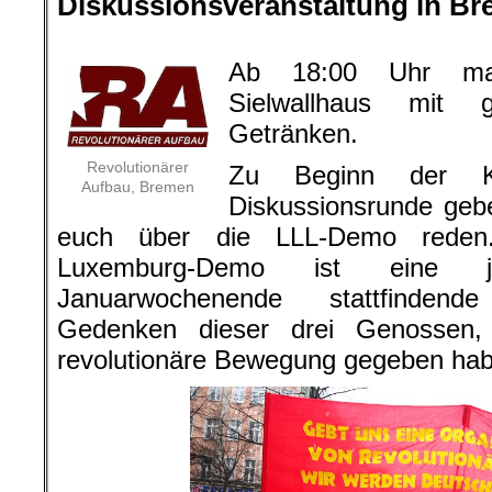
Diskussionsveranstaltung in B
.
Ab 18:00 Uhr ma
Sielwallhaus mit
Getränken.
Revolutionärer
Zu Beginn der K
Aufbau, Bremen
Diskussionsrunde gebe
euch über die LLL-Demo reden. 
Luxemburg
-Demo ist eine jä
Januarwochenende stattfinden
Gedenken dieser drei Genossen,
revolutionäre Bewegung gegeben ha