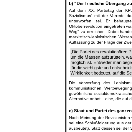
b) “Der friedliche Übergang z
Auf dem XX. Parteitag der KPd
Sozialismus“ mit der Vorrede daz
unterworfen sei. Er behaupt
Oktoberrevolution eingetreten wa
Weg“ zu erreichen. Dabei handel
marxistisch-leninistischen Wiss
Auffassung zu der Frage der Zwe
„Die Partei des revolutionären 
um die Massen aufzurütteln, w
möglich ist. Entweder man begr
für die wichtigste und entscheid
Wirklichkeit bedeutet, auf die S
Die Verwerfung des Leninism
kommunistischen Weltbewegung
gewöhnliche sozialdemokratische
Alternative anbot – eine, die auf
.
c) Staat und Partei des ganzen
Nach Meinung der Revisionisten 
sei eine Schlußfolgerung aus de
ausbeutet). Statt dessen sei der