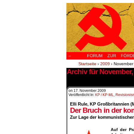
–
FORUM ZUR FÖRDERU
Startseite
›
2009
›
November
Archiv für November,
1 Ergebnis.
on
17. November 2009
Veröffentlicht In:
KP / KP-ML
,
Revisionis
Elli Rule, KP Großbritannien (
Der Bruch in der k
Zur Lage der kommunistische
.
Auf der Pr