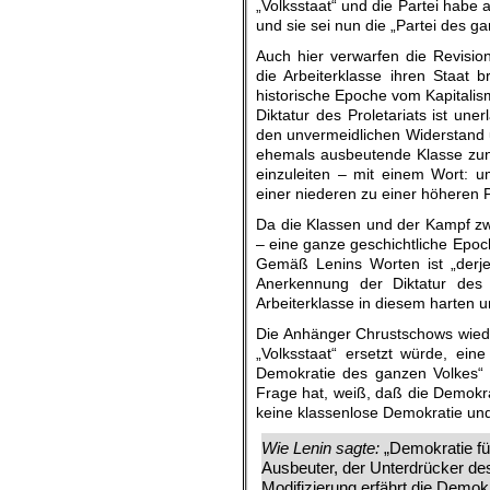
„Volksstaat“ und die Partei habe 
und sie sei nun die „Partei des g
Auch hier verwarfen die Revisio
die Arbeiterklasse ihren Staat 
historische Epoche vom Kapitalis
Diktatur des Proletariats ist un
den unvermeidlichen Widerstand 
ehemals ausbeutende Klasse zun
einzuleiten – mit einem Wort: u
einer niederen zu einer höheren
Da die Klassen und der Kampf zw
– eine ganze geschichtliche Epoche
Gemäß Lenins Worten ist „derje
Anerkennung der Diktatur des P
Arbeiterklasse in diesem harten 
Die Anhänger Chrustschows wieder
„Volksstaat“ ersetzt würde, ein
Demokratie des ganzen Volkes“ 
Frage hat, weiß, daß die Demokra
keine klassenlose Demokratie un
Wie Lenin sagte:
„Demokratie fü
Ausbeuter, der Unterdrücker des
Modifizierung erfährt die Demok