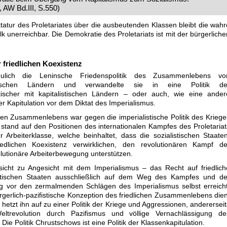
n, AW
Bd.III
, S.550)
tatur des Proletariates über die ausbeutenden Klassen bleibt die wahr
k unerreichbar. Die Demokratie des Proletariats ist mit der bürgerliche
 friedlichen Koexistenz
heulich die Leninsche Friedenspolitik des Zusammenlebens vo
listischen Ländern und verwandelte sie in eine Politik de
tischer mit kapitalistischen Ländern – oder auch, wie eine ander
der Kapitulation vor dem Diktat des Imperialismus.
ichen Zusammenlebens war gegen die imperialistische Politik des Kriege
e stand auf den Positionen des internationalen Kampfes des Proletariat
 Arbeiterklasse, welche beinhaltet, dass die sozialistischen Staaten
iedlichen Koexistenz verwirklichen, den revolutionären Kampf de
olutionäre Arbeiterbewegung unterstützen.
cht zu Angesicht mit dem Imperialismus – das Recht auf friedlich
istischen Staaten ausschließlich auf dem Weg des Kampfes und de
g vor den zermalmenden Schlägen des Imperialismus selbst erreicht
rgerlich-pazifistische Konzeption des friedlichen Zusammenlebens dien
hetzt ihn auf zu einer Politik der Kriege und Aggressionen, andererseit
Weltrevolution durch Pazifismus und völlige Vernachlässigung de
 Die Politik Chrustschows ist eine Politik der Klassenkapitulation.