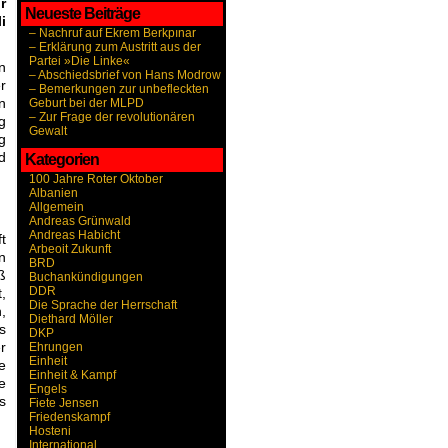
r
Neueste Beiträge
i
– Nachruf auf Ekrem Berkpınar
– Erklärung zum Austritt aus der
Partei »Die Linke«
n
– Abschiedsbrief von Hans Modrow
r
– Bemerkungen zur unbefleckten
n
Geburt bei der MLPD
– Zur Frage der revolutionären
g
Gewalt
g
d
Kategorien
100 Jahre Roter Oktober
Albanien
Allgemein
Andreas Grünwald
Andreas Habicht
t
Arbeoit Zukunft
n
BRD
ß
Buchankündigungen
DDR
,
Die Sprache der Herrschaft
,
Diethard Möller
s
DKP
r
Ehrungen
Einheit
e
Einheit & Kampf
e
Engels
s
Fiete Jensen
Friedenskampf
Hosteni
International