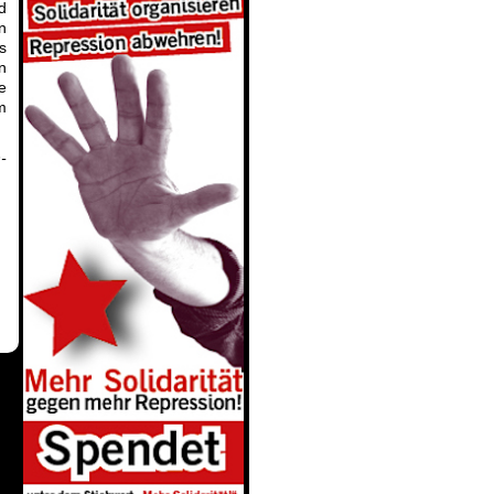
d
n
s
n
e
m
-