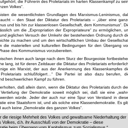
aufgehört, die Führerin des Proletariats im harten Klassenkampf zu sein
anzen Volkes“.
nisten die wesentlichsten Grundlagen des Marxismus-Leninismus, da
braucht – den Staat der Diktatur des Proletariats – „über eine ganz
mus und bis hin zur klassenlosen Gesellschaft, dem Kommunismus“. Di
erlässlich um die „Expropriation der Expropriateure“ zu ermöglichen, u
und jeglichen Versuch der Umkehr der bestehenden Ordnung durch di
ichte zu machen und um den wirtschaftlichen Umbau der Gesellschaf
m die materiellen und kulturellen Bedingungen für den Übergang vo
 Phase des Kommunismus vorzubereiten.
ischen ihnen auch lange nach dem Sturz der Bourgeoisie fortbestehe
 lang, ist für deren Zeitdauer die Diktatur des Proletariats erforderlich
nige ein Marxist, der aus der Anerkennung des Klassenkampfes di
roletariats schlußfolgert…“ Die Partei ist also dazu berufen, di
und beschwerlichen Kampf zu führen.
holten, daß allein dann, wenn die Diktatur des Proletariats durch de
e Vertiefung der Demokratie soweit möglich sei, daß sie eine „wahr
werden würde. Jeder der auch nur eine Spur von Verstand in diese
tie eine Staatsform ist, und als solche eine Klassendemokratie. Es gib
d auch keine „Demokratie des ganzen Volkes“.
r die riesige Mehrheit des Volkes und gewaltsame Niederhaltung der
 Volkes, d.h. ihr Ausschluß von der Demokratie – diese
ratie beim
Übergang
vom Kapitalismus zum Sozialismus.“