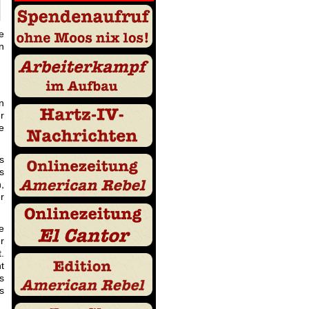
e
n
n
r
e
s
s
,
r
e
r
.
t
s
s