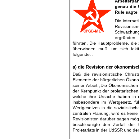
Arbeiterpa
genau die 
Rule sagte
Die interna
Revisionis
Schwächung
ergründen.
führten. Die Hauptprobleme, die
überwinden muß, um sich faktis
folgende: .
.
a) die Revision der ökonomis
Daß die revisionistische Chrust
Elemente der bürgerlichen Ökonom
seiner Arbeit „Die Ökonomischen
der Kernpunkt der proletarischen
welche ihre Ursache haben in d
insbesondere im Wertgesetz, füh
Wertgesetzes in die sozialistis
zentralen Planung, wird es kein
Revisionisten darüber sagen mög
beschleunigte den Zerfall de
Proletariats in der UdSSR und d
.