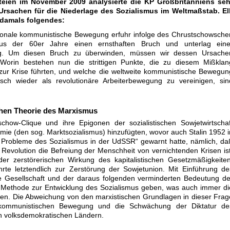
rteien im November 2009 analysierte die KP Großbritanniens seh
Ursachen für die Niederlage des Sozialismus im Weltmaßstab. Ell
 damals folgendes:
tionale kommunistische Bewegung erfuhr infolge des Chrustschowsche
mus der 60er Jahre einen ernsthaften Bruch und unterlag eine
. Um diesen Bruch zu überwinden, müssen wir dessen Ursache
 Worin bestehen nun die strittigen Punkte, die zu diesem Mißklan
 zur Krise führten, und welche die weltweite kommunistische Bewegun
ch wieder als revolutionäre Arbeiterbewegung zu vereinigen, sin
chen Theorie des Marxismus
schow-Clique und ihre Epigonen der sozialistischen Sowjetwirtschaf
ie (den sog. Marktsozialismus) hinzufügten, wovor auch Stalin 1952 i
 Probleme des Sozialismus in der UdSSR“ gewarnt hatte, nämlich, da
 Revolution die Befreiung der Menschheit von vernichtenden Krisen ist
er zerstörerischen Wirkung des kapitalistischen Gesetzmäßigkeiten
rte letztendlich zur Zerstörung der Sowjetunion. Mit Einführung de
che Gesellschaft und der daraus folgenden verminderten Bedeutung de
e Methode zur Entwicklung des Sozialismus geben, was auch immer di
en. Die Abweichung von den marxistischen Grundlagen in dieser Frag
r kommunistischen Bewegung und die Schwächung der Diktatur de
en volksdemokratischen Ländern.