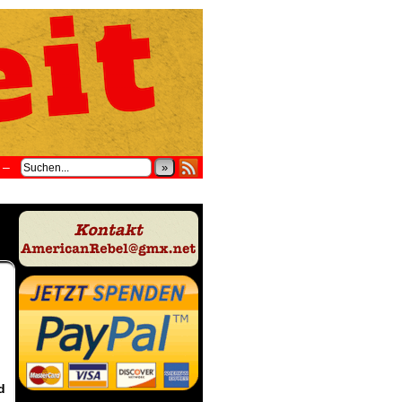
–
»
d