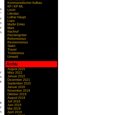
Kommunistischer Aufbau
KP / KP-ML
m
Lenin
“
Literatur
Lothar Häupt
r
Lupo
m
Martin Emko
r
Marx
Nachruf
n
Parolengröler
Reformismus
Revisionismus
Stalin
Trauer
Trotzkismus
Umwelt
Archiv
August 2025
r
März 2022
Januar 2022
n
Dezember 2021
e
September 2020
Januar 2020
November 2019
Oktober 2019
August 2019
Juli 2019
s
Juni 2019
r
Mai 2019
n
April 2019