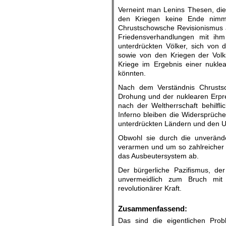
Verneint man Lenins Thesen, die 
den Kriegen keine Ende nimmt
Chrustschowsche Revisionismus 
Friedensverhandlungen mit ihm
unterdrückten Völker, sich von
sowie von den Kriegen der Volk
Kriege im Ergebnis einer nukle
könnten.
Nach dem Verständnis Chrustsch
Drohung und der nuklearen Erpr
nach der Weltherrschaft behilf
Inferno bleiben die Widersprüch
unterdrückten Ländern und den U
Obwohl sie durch die unveränd
verarmen und um so zahlreicher 
das Ausbeutersystem ab.
Der bürgerliche Pazifismus, d
unvermeidlich zum Bruch mi
revolutionärer Kraft.
.
Zusammenfassend:
Das sind die eigentlichen Pro