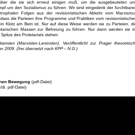
über die sie sich erneut einigen muß, um die ausgebeuteten un
pf um den Sozialismus zu führen. Wir sind eingedenk der furchtbare
strophalen Folgen aus der revisionistischen Abkehr vom Marxismu
dass die Parteien ihre Programme und Praktiken vom revisionistische
 ein Klotz am Bein ist. Nur auf diese Weise werden sie zu Parteien, di
oletarischen Massen zur Befreiung zu führen. Nur dann werden sie i
Spitze des Proletariats stehen.
annien (Marxisten-Leninsten). Veröffentlicht zur Prager theoretisch
r 2009. (frei übersetzt nach KPP – N.G.)
schen Bewegung
(pdf-Datei)
/dt. pdf-Datei)