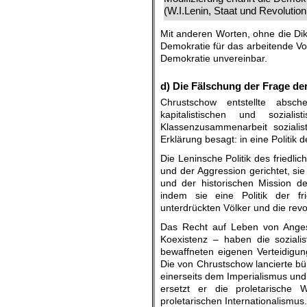
(W.I.Lenin, Staat und Revolutio
Mit anderen Worten, ohne die Dik
Demokratie für das arbeitende Vol
Demokratie unvereinbar.
..
d) Die Fälschung der Frage der
Chrustschow entstellte absc
kapitalistischen und sozia
Klassenzusammenarbeit sozialis
Erklärung besagt: in eine Politik 
Die Leninsche Politik des friedl
und der Aggression gerichtet, si
und der historischen Mission der
indem sie eine Politik der fr
unterdrückten Völker und die rev
Das Recht auf Leben von Angesi
Koexistenz – haben die sozial
bewaffneten eigenen Verteidigun
Die von Chrustschow lancierte bü
einerseits dem Imperialismus und 
ersetzt er die proletarische 
proletarischen Internationalismus.