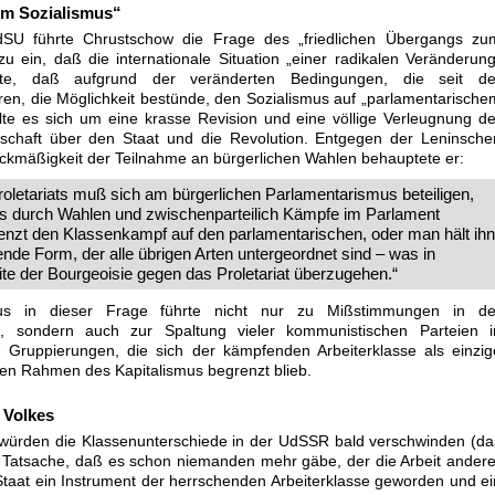
um Sozialismus“
SU führte Chrustschow die Frage des „friedlichen Übergangs zu
u ein, daß die internationale Situation „einer radikalen Veränderung
ete, daß aufgrund der veränderten Bedingungen, die seit de
ren, die Möglichkeit bestünde, den Sozialismus auf „parlamentarische
te es sich um eine krasse Revision und eine völlige Verleugnung de
enschaft über den Staat und die Revolution. Entgegen der Leninsche
ckmäßigkeit der Teilnahme an bürgerlichen Wahlen behauptete er:
Proletariats muß sich am bürgerlichen Parlamentarismus beteiligen,
as durch Wahlen und zwischenparteilich Kämpfe im Parlament
enzt den Klassenkampf auf den parlamentarischen, oder man hält ihn
ende Form, der alle übrigen Arten untergeordnet sind – was in
eite der Bourgeoisie gegen das Proletariat überzugehen.“
us in dieser Frage führte nicht nur zu Mißstimmungen in de
, sondern auch zur Spaltung vieler kommunistischen Parteien i
 Gruppierungen, die sich der kämpfenden Arbeiterklasse als einzig
 den Rahmen des Kapitalismus begrenzt blieb.
 Volkes
würden die Klassenunterschiede in der UdSSR bald verschwinden (da
r Tatsache, daß es schon niemanden mehr gäbe, der die Arbeit andere
 Staat ein Instrument der herrschenden Arbeiterklasse geworden und ei