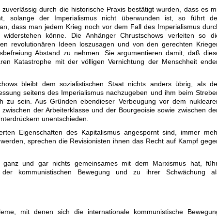
zuverlässig durch die historische Praxis bestätigt wurden, dass es mi
, solange der Imperialismus nicht überwunden ist, so führt de
an, dass man jedem Krieg noch vor dem Fall des Imperialismus durc
 widerstehen könne. Die Anhänger Chrustschows verleiten so di
 den revolutionären Ideen loszusagen und von den gerechten Kriege
sbefreiung Abstand zu nehmen. Sie argumentieren damit, daß dies
aren Katastrophe mit der völligen Vernichtung der Menschheit ende
ows bleibt dem sozialistischen Staat nichts anders übrig, als de
essung seitens des Imperialismus nachzugeben und ihm beim Strebe
lich zu sein. Aus Gründen ebendieser Verbeugung vor dem nukleare
e zwischen der Arbeiterklasse und der Bourgeoisie sowie zwischen de
nterdrückern unentschieden.
erten Eigenschaften des Kapitalismus angespornt sind, immer meh
werden, sprechen die Revisionisten ihnen das Recht auf Kampf gege
er ganz und gar nichts gemeinsames mit dem Marxismus hat, führ
t der kommunistischen Bewegung und zu ihrer Schwächung al
bleme, mit denen sich die internationale kommunistische Bewegun