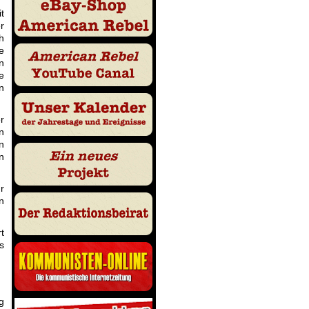
t
r
h
e
n
e
n
r
n
n
n
r
n
t
s
g