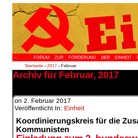
–
FORUM ZUR FÖRDERUNG DER EINHEIT D
Startseite
›
2017
›
Februar
Archiv für Februar, 2017
5 Ergebnisse.
on
2. Februar 2017
Veröffentlicht In:
Einheit
Koordinierungskreis für die Z
Kommunisten