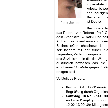
imperialisti
Arbeiterbewe
den heutigen
Beiträgen u. 
ist Deutsch.
Fiete Jensen
Besonders Int
das Referat von Referat, Prof. G
dem Arbeitstitel »Trotzki und s
Aufbau des Sozialismus« zu werd
Buches »
Chruschtschows Lüge
seit langem mit der frühen S
Legenden, Verleumnungen und Lü
des Sozialismus in die die Welt g
ausführlich bewiesen das die
erhobenen Vorwürfe gegen Stalin
erlogen sind.
Vorläufiges Programm:
Freitag, 9.6.:
17:00 Anreise
Begrüßung durch
Organisa
Samstag, 10.6.:
17:00 Früh
und sein Kampf gegen den A
12:00-13:00 Uhr Mittagesse