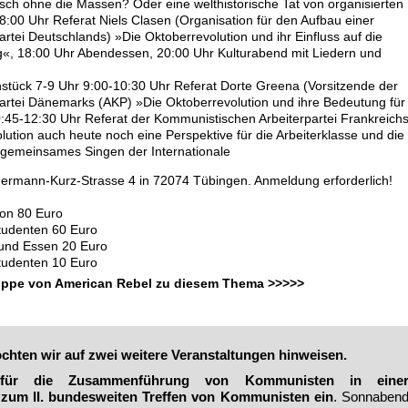
tsch ohne die Massen? Oder eine welthistorische Tat von organisierten
:00 Uhr Referat Niels Clasen (Organisation für den Aufbau einer
rtei Deutschlands) »Die Oktoberrevolution und ihr Einfluss auf die
«, 18:00 Uhr Abendessen, 20:00 Uhr Kulturabend mit Liedern und
stück 7-9 Uhr 9:00-10:30 Uhr Referat Dorte Greena (Vorsitzende der
artei Dänemarks
(AKP) »Die Oktoberrevolution und ihre Bedeutung für
0:45-12:30 Uhr Referat der
Kommunistischen Arbeiterpartei Frankreich
ution auch heute noch eine Perspektive für die Arbeiterklasse und die
 gemeinsames Singen der Internationale
Hermann-Kurz-Strasse 4 in 72074 Tübingen.
Anmeldung erforderlich
!
ion 80 Euro
Studenten 60 Euro
und Essen 20 Euro
Studenten 10 Euro
ppe von American Rebel zu diesem Thema >>>>>
ten wir auf zwei weitere Veranstaltungen hinweisen.
s für die Zusammenführung von Kommunisten in eine
 zum II. bundesweiten Treffen von Kommunisten ein
. Sonnaben