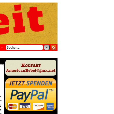
–
»
e
–
g
e
r