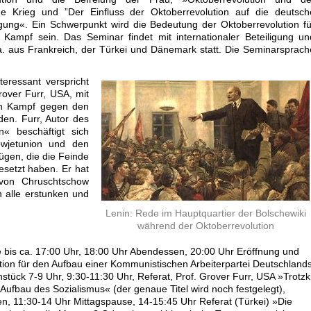
sche Krieg und ”Der Einfluss der Oktoberrevolution auf die deutsch
gung«. Ein Schwerpunkt wird die Bedeutung der Oktoberrevolution fü
 Kampf sein. Das Seminar findet mit internationaler Beteiligung un
a. aus Frankreich, der Türkei und Dänemark statt. Die Seminarsprach
eressant verspricht
rover Furr, USA, mit
ein Kampf gegen den
en. Furr, Autor des
n
« beschäftigt sich
owjetunion und den
gen, die die Feinde
esetzt haben. Er hat
 von Chruschtschow
 alle erstunken und
Lenin: Rede im Hauptquartier der Bolschewiki
während der Oktoberrevolution
 bis ca. 17:00 Uhr, 18:00 Uhr Abendessen, 20:00 Uhr Eröffnung und
tion für den Aufbau einer Kommunistischen Arbeiterpartei Deutschland
stück 7-9 Uhr, 9:30-11:30 Uhr, Referat, Prof. Grover Furr, USA »Trotzk
ufbau des Sozialismus« (der genaue Titel wird noch festgelegt),
n, 11:30-14 Uhr Mittagspause, 14-15:45 Uhr Referat (Türkei) »Die