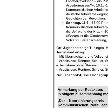
Oktoberrevolution – ein Pu
Arbeitermassen?«, 16:15-18
Kommunistischen Arbeiterpa
deutsche Arbeiterbewegung
Gedichten der Revolution.
Sonntag, 11.6.:
17:00 Früh
Kommunistischen Arbeiterp
die Befreiung der Frau«, 1
»Warum ist die Oktoberrevol
Völker?«, Verabschiedung,
Ort: Jugendherberge Tübingen, 
Teilnehmerbeitrag:
– Mit Übernachtung und Vollpens
– Arbeitslose, Rentner, Schüler, 
– Teilnahme ohne Übernachtung 
– Arbeitslose, Rentner, Schüler, 
zur Facebook-Diskussionsgrup
.
Anmerkung der Redaktion:
In obigem Zusammenhang möch
„
Der Koordinierungskrei
Kommunistischen Partei lädt