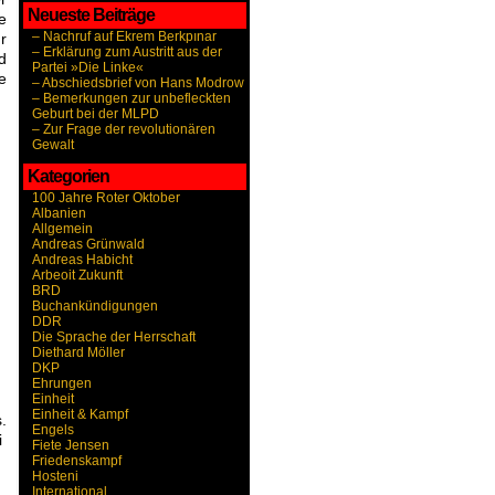
Neueste Beiträge
e
– Nachruf auf Ekrem Berkpınar
r
– Erklärung zum Austritt aus der
d
Partei »Die Linke«
e
– Abschiedsbrief von Hans Modrow
– Bemerkungen zur unbefleckten
Geburt bei der MLPD
– Zur Frage der revolutionären
Gewalt
Kategorien
100 Jahre Roter Oktober
Albanien
Allgemein
Andreas Grünwald
Andreas Habicht
Arbeoit Zukunft
BRD
Buchankündigungen
DDR
Die Sprache der Herrschaft
Diethard Möller
DKP
Ehrungen
Einheit
Einheit & Kampf
s
.
Engels
i
Fiete Jensen
Friedenskampf
Hosteni
International