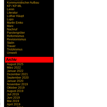
Kommunistischer Aufbau
KP / KP-ML
Lenin
Literatur
Lothar Häupt
Lupo
Martin Emko
Marx
Nachruf
s
Parolengröler
Reformismus
Revisionismus
Stalin
Trauer
Trotzkismus
Umwelt
Archiv
August 2025
März 2022
Januar 2022
Dezember 2021
September 2020
Januar 2020
November 2019
Oktober 2019
August 2019
Juli 2019
Juni 2019
r
Mai 2019
d
April 2019