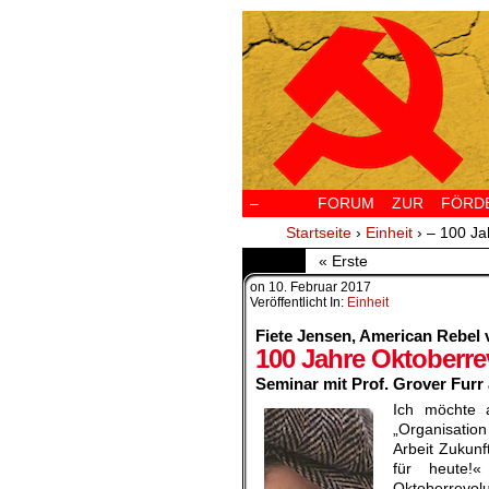
–
FORUM ZUR FÖRDERU
Startseite
›
Einheit
›
– 100 Ja
« Erste
on
10. Februar 2017
Veröffentlicht In:
Einheit
Fiete Jensen,
American Rebel 
100 Jahre Oktoberre
Seminar mit Prof. Grover Furr 
Ich möchte a
„Organisatio
Arbeit Zukun
für heute!
Oktoberrevo