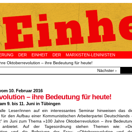
NG DER EINHEIT DER MARXISTEN-LENINISTEN 
hre Oktoberrevolution – ihre Bedeutung für heute!
Nächster ›
vom 10. Februar 2016
volution – ihre Bedeutung für heute!
am 9. bis 11. Juni in Tübingen
lle Leser/innen auf ein interessantes Seminar hinweisen das di
n für den Aufbau einer Kommunistischen Arbeiterpartei Deutschlands 
ft“ im Juni zum Thema »100 Jahre Oktoberrevolution – ihre Bedeutun
« anbietet. Auf der Tagesordnung stehen Themen wie: »Di
lution und die Befreiung der Frau; »Oktoberrevolution und de