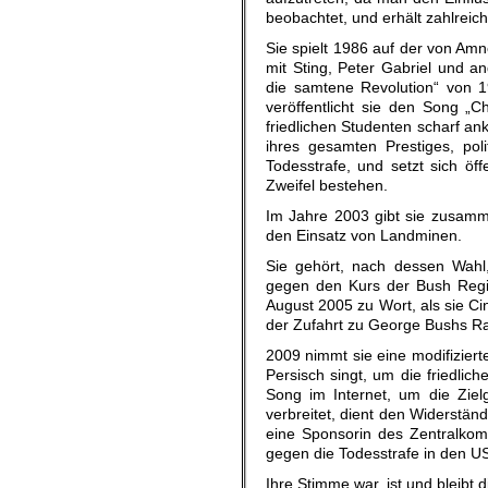
beobachtet, und erhält zahlrei
Sie spielt 1986 auf der von Am
mit Sting, Peter Gabriel und a
die samtene Revolution“ von 
veröffentlicht sie den Song 
friedlichen Studenten scharf ank
ihres gesamten Prestiges, pol
Todesstrafe, und setzt sich öf
Zweifel bestehen.
Im Jahre 2003 gibt sie zusamm
den Einsatz von Landminen.
Sie gehört, nach dessen Wahl
gegen den Kurs der Bush Regie
August 2005 zu Wort, als sie C
der Zufahrt zu George Bushs R
2009 nimmt sie eine modifiziert
Persisch singt, um die friedlic
Song im Internet, um die Ziel
verbreitet, dient den Widerstän
eine Sponsorin des Zentralkomi
gegen die Todesstrafe in den U
Ihre Stimme war, ist und bleibt 