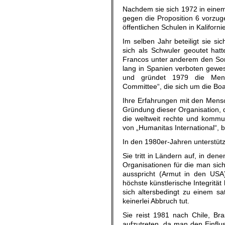
Nachdem sie sich 1972 in einem 
gegen die Proposition 6 vorzug
öffentlichen Schulen in Kaliforni
Im selben Jahr beteiligt sie s
sich als Schwuler geoutet hat
Francos unter anderem den So
lang in Spanien verboten gewes
und gründet 1979 die Mensc
Committee“, die sich um die Bo
Ihre Erfahrungen mit den Mensc
Gründung dieser Organisation, 
die weltweit rechte und kommun
von „Humanitas International“, bi
In den 1980er-Jahren unterstüt
Sie tritt in Ländern auf, in den
Organisationen für die man sic
ausspricht (Armut in den USA)
höchste künstlerische Integrität
sich altersbedingt zu einem sa
keinerlei Abbruch tut.
Sie reist 1981 nach Chile, Bra
aufzutreten, da man den Einflu