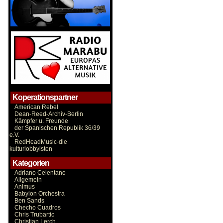
Koperationspartner
American Rebel
Dean-Reed-Archiv-Berlin
Kämpfer u. Freunde
der Spanischen Republik 36/39
e.V.
RedHeadMusic-die
kulturlobbyisten
Kategorien
Adriano Celentano
Allgemein
Animus
Babylon Orchestra
Ben Sands
Checho Cuadros
Chris Trubartic
Christian Lerch