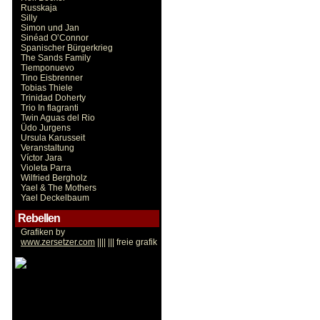
Russkaja
Silly
Simon und Jan
Sinéad O’Connor
Spanischer Bürgerkrieg
The Sands Family
Tiemponuevo
Tino Eisbrenner
Tobias Thiele
Trinidad Doherty
Trio In flagranti
Twin Aguas del Rio
Üdo Jurgens
Ursula Karusseit
Veranstaltung
Víctor Jara
Violeta Parra
Wilfried Bergholz
Yael & The Mothers
Yael Deckelbaum
Rebellen
Grafiken by
www.zersetzer.com
|||| ||| freie grafik
Victor Jara