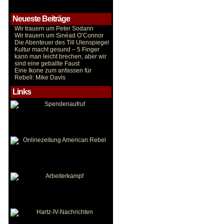
Neueste Beiträge
Wir trauern um Peter Sodann
Wir trauern um Sinéad O’Connor
Die Abenteuer des Till Ulenspiegel
Kultur macht gesund – 5 Finger
kann man leicht brechen, aber wir
sind eine geballte Faust
Eine Ikone zum anfassen für
Rebell: Mike Davis
Links