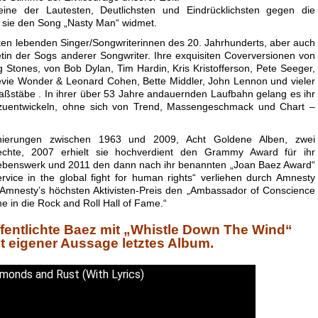
ne der Lautesten, Deutlichsten und Eindrücklichsten gegen die
sie den Song „Nasty Man“ widmet.
ßten lebenden Singer/Songwriterinnen des 20. Jahrhunderts, aber auch
pretin der Sogs anderer Songwriter. Ihre exquisiten Coverversionen von
ng Stones, von Bob Dylan, Tim Hardin, Kris Kristofferson, Pete Seeger,
evie Wonder & Leonard Cohen, Bette Middler, John Lennon und vieler
aßstäbe . In ihrer über 53 Jahre andauernden Laufbahn gelang es ihr
terzuentwickeln, ohne sich von Trend, Massengeschmack und Chart –
ierungen zwischen 1963 und 2009, Acht Goldene Alben, zwei
rechte, 2007 erhielt sie hochverdient den Grammy Award für ihr
 Lebenswerk und 2011 den dann nach ihr benannten „Joan Baez Award“
service in the global fight for human rights“ verliehen durch Amnesty
 Amnesty’s höchsten Aktivisten-Preis den „Ambassador of Conscience
e in die Rock and Roll Hall of Fame.“
ffentlichte Baez mit „Whistle Down The Wind“
aut eigener Aussage letztes Album.
monds and Rust (With Lyrics)