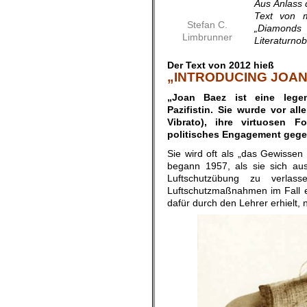
Aus Anlass 
Text von m
Stefan C.
„Diamonds 
Limbrunner
Literaturno
.
Der Text von 2012 hieß
„INTRODUCING JOAN
„Joan Baez ist eine legen
Pazifistin. Sie wurde vor al
Vibrato), ihre virtuosen Fo
politisches Engagement gege
Sie wird oft als „das Gewissen
begann 1957, als sie sich au
Luftschutzübung zu verla
Luftschutzmaßnahmen im Fall ei
dafür durch den Lehrer erhielt,