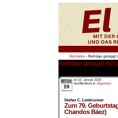
Startseite
›
Beiträge getaggt 
Beiträge getaggt mit
1 Ergebnis.
on
10. Januar 2020
Jan.
Veröffentlicht In:
Allgemein
10
Stefan C. Limbrunner
Zum 79. Geburtstag
Chandos Báez)