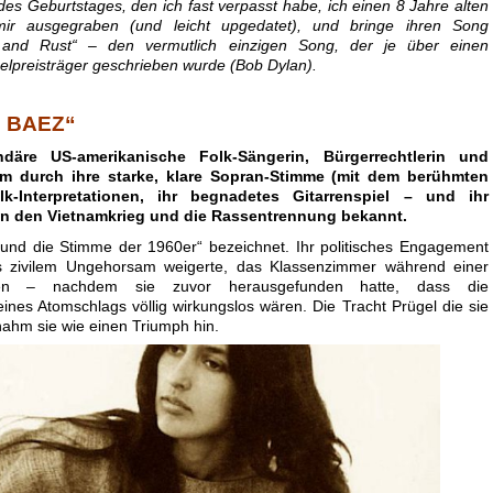
des Geburtstages, den ich fast verpasst habe, ich einen 8 Jahre alten
ir ausgegraben (und leicht upgedatet), und bringe ihren Song
and Rust“ – den vermutlich einzigen Song, der je über einen
belpreisträger geschrieben wurde (Bob Dylan).
 BAEZ“
däre US-amerikanische Folk-Sängerin, Bürgerrechtlerin und
lem durch ihre starke, klare Sopran-Stimme (mit dem berühmten
lk-Interpretationen, ihr begnadetes Gitarrenspiel – und ihr
n den Vietnamkrieg und die Rassentrennung bekannt.
 und die Stimme der 1960er“ bezeichnet. Ihr politisches Engagement
s zivilem Ungehorsam weigerte, das Klassenzimmer während einer
ssen – nachdem sie zuvor herausgefunden hatte, dass die
nes Atomschlags völlig wirkungslos wären. Die Tracht Prügel die sie
 nahm sie wie einen Triumph hin.