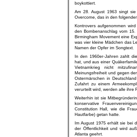
boykottiert.
Am 28. August 1963 singt si
Overcome, das in den folgenden
Kontrovers aufgenommen wird 
den Bombenanschlag vom 15. Se
Birmingham Movement eine Explo
was vier kleine Mädchen das Leb
Namen der Opfer im Songtext.
In den 1960er-Jahren zahlt di
hat, und aus einer Quäkerfamil
Vietnamkrieg nicht mitzufi
Meinungsfreiheit und gegen den
Ostermärschen in Deutschland
Zufahrt zu einem Armeekomple
verurteilt wird, werden alle ihre
Weiterhin ist sie Mitbegründeri
konservative Frauenvereinigu
Constitution Hall, wie die Fr
Hautfarbe) getan hatte.
Im August 1975 erhält sie bei 
der Öffentlichkeit und wird a
Atlanta geehrt.