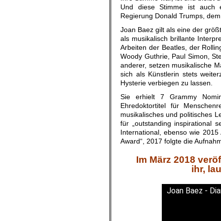
Und diese Stimme ist auch ei
Regierung Donald Trumps, dem 
Joan Baez gilt als eine der grö
als musikalisch brillante Inter
Arbeiten der Beatles, der Rolli
Woody Guthrie, Paul Simon, St
anderer, setzen musikalische M
sich als Künstlerin stets wei
Hysterie verbiegen zu lassen.
Sie erhielt 7 Grammy Nomin
Ehredoktortitel für Menschen
musikalisches und politisches
für „outstanding inspirational 
International, ebenso wie 2015
Award“, 2017 folgte die Aufnahm
Im März 2018 verö
ihr, l
Joan Baez - Dia