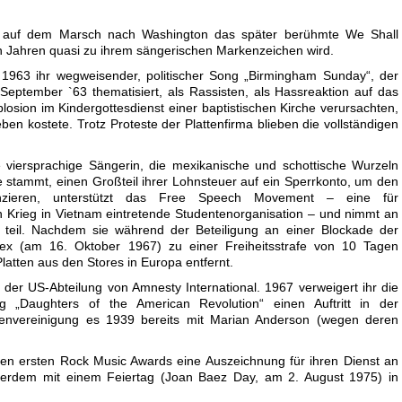
e auf dem Marsch nach Washington das später berühmte We Shall
 Jahren quasi zu ihrem sängerischen Markenzeichen wird.
1963 ihr wegweisender, politischer Song „Birmingham Sunday“, der
ptember `63 thematisiert, als Rassisten, als Hassreaktion auf das
sion im Kindergottesdienst einer baptistischen Kirche verursachten,
en kostete. Trotz Proteste der Plattenfirma blieben die vollständigen
e viersprachige Sängerin, die mexikanische und schottische Wurzeln
e stammt, einen Großteil ihrer Lohnsteuer auf ein Sperrkonto, um den
nanzieren, unterstützt das Free Speech Movement – eine für
 Krieg in Vietnam eintretende Studentenorganisation – und nimmt an
 teil. Nachdem sie während der Beteiligung an einer Blockade der
x (am 16. Oktober 1967) zu einer Freiheitsstrafe von 10 Tagen
 Platten aus den Stores in Europa entfernt.
n der US-Abteilung von Amnesty International. 1967 verweigert ihr die
ng „Daughters of the American Revolution“ einen Auftritt in der
auenvereinigung es 1939 bereits mit Marian Anderson (wegen deren
den ersten Rock Music Awards eine Auszeichnung für ihren Dienst an
ußerdem mit einem Feiertag (Joan Baez Day, am 2. August 1975) in