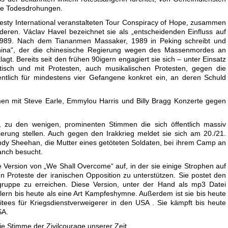
che Todesdrohungen.
nesty International veranstalteten Tour Conspiracy of Hope, zusammen
nderen. Václav Havel bezeichnet sie als „entscheidenden Einfluss auf
1989. Nach dem Tiananmen Massaker, 1989 in Peking schreibt und
„China“, der die chinesische Regierung wegen des Massenmordes an
lagt. Bereits seit den frühen 90igern engagiert sie sich – unter Einsatz
itisch und mit Protesten, auch musikalischen Protesten, gegen die
fentlich für mindestens vier Gefangene konkret ein, an deren Schuld
en mit Steve Earle, Emmylou Harris und Billy Bragg Konzerte gegen
, zu den wenigen, prominenten Stimmen die sich öffentlich massiv
rung stellen. Auch gegen den Irakkrieg meldet sie sich am 20./21.
indy Sheehan, die Mutter eines getöteten Soldaten, bei ihrem Camp an
anch besucht.
e Version von „We Shall Overcome“ auf, in der sie einige Strophen auf
hen Proteste der iranischen Opposition zu unterstützen. Sie postet den
gruppe zu erreichen. Diese Version, unter der Hand als mp3 Datei
dlern bis heute als eine Art Kampfeshymne. Außerdem ist sie bis heute
tees für Kriegsdienstverweigerer in den USA . Sie kämpft bis heute
SA.
die Stimme der Zivilcourage unserer Zeit.