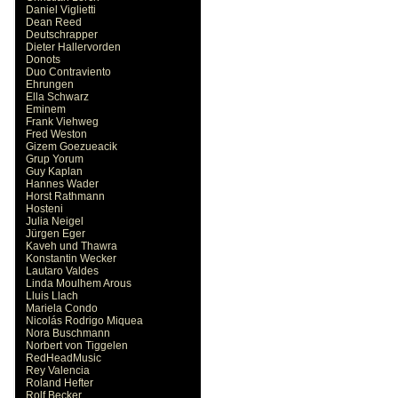
Daniel Viglietti
Dean Reed
Deutschrapper
Dieter Hallervorden
Donots
Duo Contraviento
Ehrungen
Ella Schwarz
Eminem
Frank Viehweg
Fred Weston
Gizem Goezueacik
Grup Yorum
Guy Kaplan
Hannes Wader
Horst Rathmann
Hosteni
Julia Neigel
Jürgen Eger
Kaveh und Thawra
Konstantin Wecker
Lautaro Valdes
Linda Moulhem Arous
Lluis Llach
Mariela Condo
Nicolás Rodrigo Miquea
Nora Buschmann
Norbert von Tiggelen
RedHeadMusic
Rey Valencia
Roland Hefter
Rolf Becker