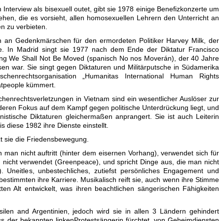
Interview als bisexuell outet, gibt sie 1978 einige Benefizkonzerte um
ehen, die es vorsieht, allen homosexuellen Lehrern den Unterricht an
en zu verbieten.
ich an Gedenkmärschen für den ermordeten Politiker Harvey Milk, der
te. In Madrid singt sie 1977 nach dem Ende der Diktatur Francisco
ng We Shall Not Be Moved (spanisch No nos Moverán), der 40 Jahre
en war. Sie singt gegen Diktaturen und Militärputsche in Südamerika
henrechtsorganisation „Humanitas International Human Rights
atpeople kümmert.
henrechtsverletzungen in Vietnam sind ein wesentlicher Auslöser zur
deren Fokus auf dem Kampf gegen politische Unterdrückung liegt, und
istische Diktaturen gleichermaßen anprangert. Sie ist auch Leiterin
s diese 1982 ihre Dienste einstellt.
zt sie die Friedensbewegung.
en man nicht auftritt (hinter dem eisernen Vorhang), verwendet sich für
h nicht verwendet (Greenpeace), und spricht Dinge aus, die man nicht
. Uneitles, unbestechliches, zutiefst persönliches Engagement und
 bestimmten ihre Karriere. Musikalisch reift sie, auch wenn ihre Stimme
tten Alt entwickelt, was ihren beachtlichen sängerischen Fähigkeiten
silen and Argentinien, jedoch wird sie in allen 3 Ländern gehindert
ss der bekannten linkenProtestsängerin fürchtet, von Geheimdiensten