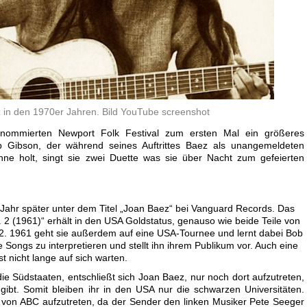
 in den 1970er Jahren. Bild YouTube screenshot
enommierten Newport Folk Festival zum ersten Mal ein größeres
Gibson, der während seines Auftrittes Baez als unangemeldeten
ne holt, singt sie zwei Duette was sie über Nacht zum gefeierten
n Jahr später unter dem Titel „Joan Baez“ bei Vanguard Records. Das
2 (1961)“ erhält in den USA Goldstatus, genauso wie beide Teile von
2. 1961 geht sie außerdem auf eine USA-Tournee und lernt dabei Bob
 Songs zu interpretieren und stellt ihn ihrem Publikum vor. Auch eine
t nicht lange auf sich warten.
ie Südstaaten, entschließt sich Joan Baez, nur noch dort aufzutreten,
ibt. Somit bleiben ihr in den USA nur die schwarzen Universitäten.
s von ABC aufzutreten, da der Sender den linken Musiker Pete Seeger