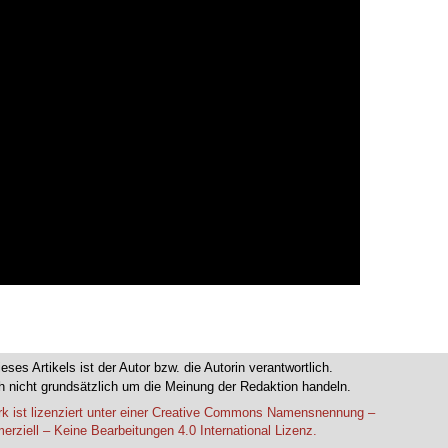
ieses Artikels ist der Autor bzw. die Autorin verantwortlich.
 nicht grundsätzlich um die Meinung der Redaktion handeln.
k ist lizenziert unter einer Creative Commons Namensnennung –
rziell – Keine Bearbeitungen 4.0 International Lizenz.