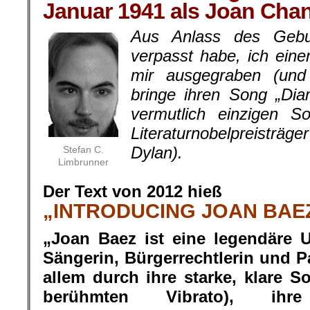
Januar 1941 als Joan Cha
Aus Anlass des Gebur
verpasst habe, ich eine
mir ausgegraben (und 
bringe ihren Song „Di
vermutlich einzigen S
Literaturnobelpreisträg
Dylan).
Stefan C.
Limbrunner
.
Der Text von 2012 hieß
„INTRODUCING JOAN BAE
„Joan Baez ist eine legendäre 
Sängerin, Bürgerrechtlerin und Pa
allem durch ihre starke, klare 
berühmten Vibrato), ihr