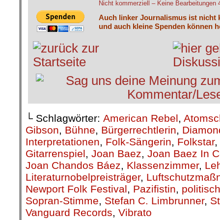
Nicht kommerziell – Keine Bearbeitungen 4.
Auch linker Journalismus ist nicht
und auch kleine Spenden können he
└ Schlagwörter:
American Rebel
,
Atomsc
Gibson
,
Bühne
,
Bürgerrechtlerin
,
Diamon
Interpretationen
,
Folk-Sängerin
,
Folkstar
Gitarrenspiel
,
Joan Baez
,
Joan Baez In C
Joan Chandos Báez
,
Klassenzimmer
,
Leh
Literaturnobelpreisträger
,
Luftschutzma
Newport Folk Festival
,
Pazifistin
,
politis
Sopran-Stimme
,
Stefan C. Limbrunner
,
S
Vanguard Records
,
Vibrato