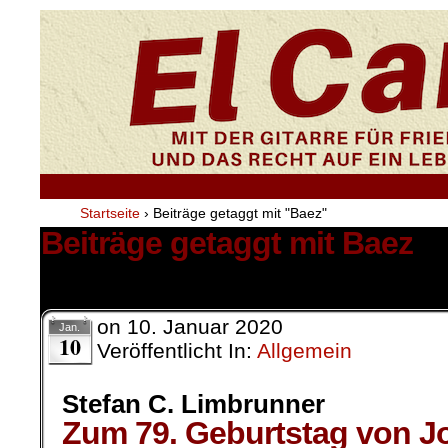
Startseite
›
Beiträge getaggt mit "Baez"
Beiträge getaggt mit Baez
1 Ergebnis.
on
10. Januar 2020
Jan.
10
Veröffentlicht In:
Allgemein
Stefan C. Limbrunner
Zum 79. Geburtstag von Jo