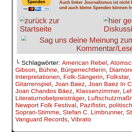
Auch linker Journalismus ist nicht
und auch kleine Spenden können he
└ Schlagwörter:
American Rebel
,
Atomsc
Gibson
,
Bühne
,
Bürgerrechtlerin
,
Diamon
Interpretationen
,
Folk-Sängerin
,
Folkstar
Gitarrenspiel
,
Joan Baez
,
Joan Baez In C
Joan Chandos Báez
,
Klassenzimmer
,
Leh
Literaturnobelpreisträger
,
Luftschutzma
Newport Folk Festival
,
Pazifistin
,
politis
Sopran-Stimme
,
Stefan C. Limbrunner
,
S
Vanguard Records
,
Vibrato