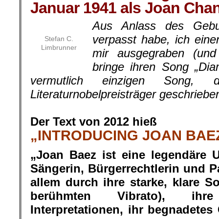
Januar 1941 als Joan Cha
Aus Anlass des Gebur
verpasst habe, ich eine
Stefan C.
Limbrunner
mir ausgegraben (und 
bringe ihren Song „Di
vermutlich einzigen Song,
Literaturnobelpreisträger geschrieb
.
Der Text von 2012 hieß
„INTRODUCING JOAN BAE
„Joan Baez ist eine legendäre 
Sängerin, Bürgerrechtlerin und Pa
allem durch ihre starke, klare 
berühmten Vibrato), ihr
Interpretationen, ihr begnadetes 