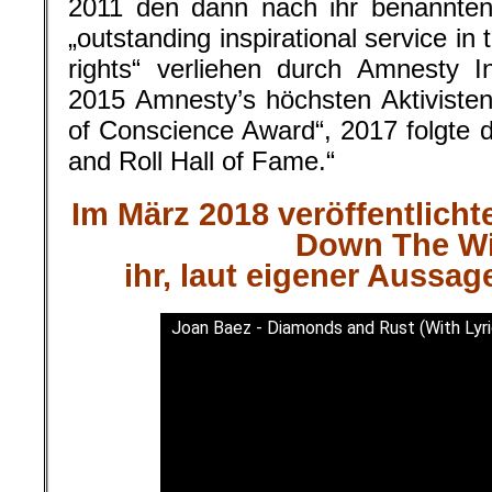
2011 den dann nach ihr benannten
„outstanding inspirational service in 
rights“ verliehen durch Amnesty I
2015 Amnesty’s höchsten Aktiviste
of Conscience Award“, 2017 folgte 
and Roll Hall of Fame.“
Im März 2018 veröffentlicht
Down The W
ihr, laut eigener Aussag
Joan Baez - Diamonds and Rust (With Lyri