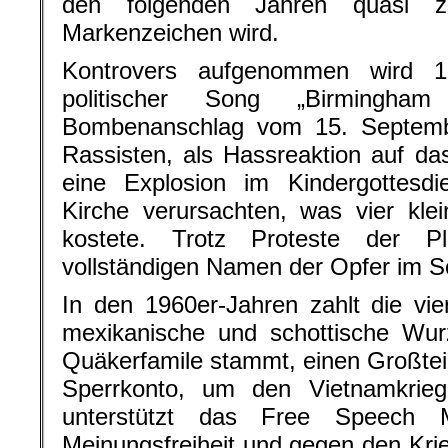
den folgenden Jahren quasi z
Markenzeichen wird.
Kontrovers aufgenommen wird 1
politischer Song „Birmingh
Bombenanschlag vom 15. September
Rassisten, als Hassreaktion auf 
eine Explosion im Kindergottesdie
Kirche verursachten, was vier kl
kostete. Trotz Proteste der Pl
vollständigen Namen der Opfer im S
In den 1960er-Jahren zahlt die vie
mexikanische und schottische Wur
Quäkerfamile stammt, einen Großteil
Sperrkonto, um den Vietnamkrieg 
unterstützt das Free Speech
Meinungsfreiheit und gegen den Krie