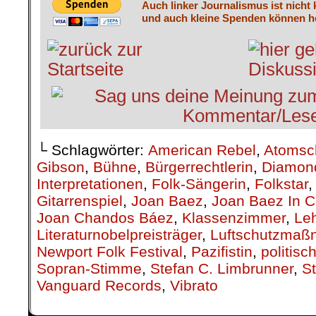
Auch linker Journalismus ist nicht
und auch kleine Spenden können he
└ Schlagwörter:
American Rebel
,
Atomsc
Gibson
,
Bühne
,
Bürgerrechtlerin
,
Diamon
Interpretationen
,
Folk-Sängerin
,
Folkstar
Gitarrenspiel
,
Joan Baez
,
Joan Baez In C
Joan Chandos Báez
,
Klassenzimmer
,
Leh
Literaturnobelpreisträger
,
Luftschutzma
Newport Folk Festival
,
Pazifistin
,
politis
Sopran-Stimme
,
Stefan C. Limbrunner
,
S
Vanguard Records
,
Vibrato