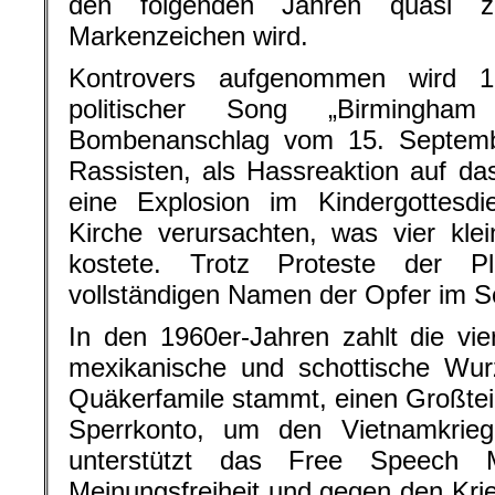
den folgenden Jahren quasi z
Markenzeichen wird.
Kontrovers aufgenommen wird 1
politischer Song „Birmingh
Bombenanschlag vom 15. September
Rassisten, als Hassreaktion auf 
eine Explosion im Kindergottesdie
Kirche verursachten, was vier kl
kostete. Trotz Proteste der Pl
vollständigen Namen der Opfer im S
In den 1960er-Jahren zahlt die vie
mexikanische und schottische Wur
Quäkerfamile stammt, einen Großteil
Sperrkonto, um den Vietnamkrieg 
unterstützt das Free Speech
Meinungsfreiheit und gegen den Krie