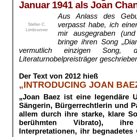
Januar 1941 als Joan Cha
Aus Anlass des Gebur
verpasst habe, ich eine
Stefan C.
Limbrunner
mir ausgegraben (und 
bringe ihren Song „Di
vermutlich einzigen Song,
Literaturnobelpreisträger geschrieb
.
Der Text von 2012 hieß
„INTRODUCING JOAN BAE
„Joan Baez ist eine legendäre 
Sängerin, Bürgerrechtlerin und Pa
allem durch ihre starke, klare 
berühmten Vibrato), ihr
Interpretationen, ihr begnadetes 