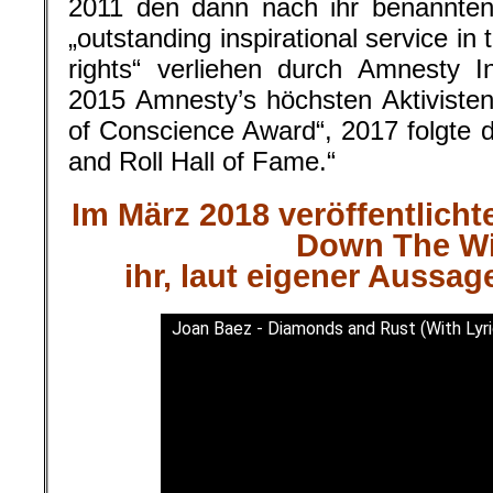
2011 den dann nach ihr benannten
„outstanding inspirational service in 
rights“ verliehen durch Amnesty I
2015 Amnesty’s höchsten Aktiviste
of Conscience Award“, 2017 folgte 
and Roll Hall of Fame.“
Im März 2018 veröffentlicht
Down The W
ihr, laut eigener Aussag
Joan Baez - Diamonds and Rust (With Lyri