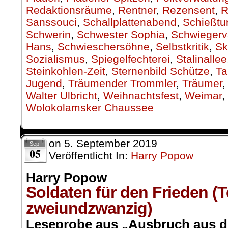
Redaktionsräume
,
Rentner
,
Rezensent
,
R
Sanssouci
,
Schallplattenabend
,
Schießtu
Schwerin
,
Schwester Sophia
,
Schwiegerv
Hans
,
Schwieschersöhne
,
Selbstkritik
,
Sk
Sozialismus
,
Spiegelfechterei
,
Stalinallee
Steinkohlen-Zeit
,
Sternenbild Schütze
,
Ta
Jugend
,
Träumender Trommler
,
Träumer
Walter Ulbricht
,
Weihnachtsfest
,
Weimar
,
Wolokolamsker Chaussee
on
5. September 2019
Sep.
05
Veröffentlicht In:
Harry Popow
Harry Popow
Soldaten für den Frieden (T
zweiundzwanzig)
Leseprobe aus „Ausbruch aus de