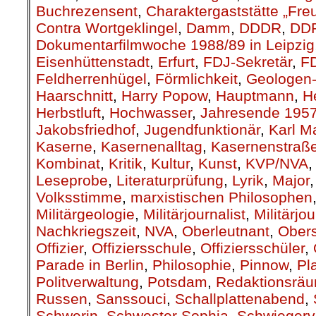
Buchrezensent
,
Charaktergaststätte „Fre
Contra Wortgeklingel
,
Damm
,
DDDR
,
DD
Dokumentarfilmwoche 1988/89 in Leipzig
Eisenhüttenstadt
,
Erfurt
,
FDJ-Sekretär
,
F
Feldherrenhügel
,
Förmlichkeit
,
Geologen-
Haarschnitt
,
Harry Popow
,
Hauptmann
,
H
Herbstluft
,
Hochwasser
,
Jahresende 195
Jakobsfriedhof
,
Jugendfunktionär
,
Karl M
Kaserne
,
Kasernenalltag
,
Kasernenstraß
Kombinat
,
Kritik
,
Kultur
,
Kunst
,
KVP/NVA
Leseprobe
,
Literaturprüfung
,
Lyrik
,
Major
Volksstimme
,
marxistischen Philosophen
Militärgeologie
,
Militärjournalist
,
Militärjo
Nachkriegszeit
,
NVA
,
Oberleutnant
,
Obers
Offizier
,
Offiziersschule
,
Offiziersschüler
,
Parade in Berlin
,
Philosophie
,
Pinnow
,
Pl
Politverwaltung
,
Potsdam
,
Redaktionsrä
Russen
,
Sanssouci
,
Schallplattenabend
,
Schwerin
,
Schwester Sophia
,
Schwiegerv