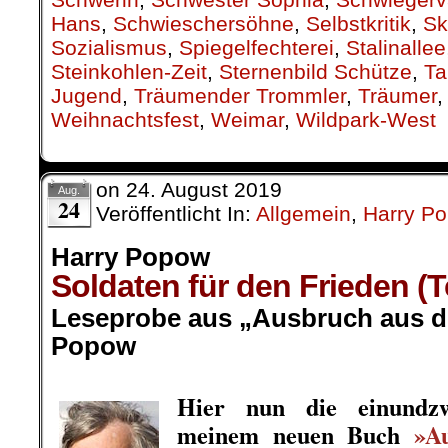
Hans
,
Schwieschersöhne
,
Selbstkritik
,
Sk
Sozialismus
,
Spiegelfechterei
,
Stalinallee
Steinkohlen-Zeit
,
Sternenbild Schütze
,
Ta
Jugend
,
Träumender Trommler
,
Träumer
Weihnachtsfest
,
Weimar
,
Wildpark-West
on
24. August 2019
Aug.
24
Veröffentlicht In:
Allgemein
,
Harry P
Harry Popow
Soldaten für den Frieden (
Leseprobe aus „Ausbruch aus de
Popow
.
Hier nun die einundzw
meinem neuen Buch
»A