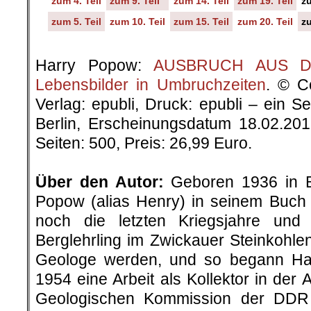
zum 4. Teil
zum 9. Teil
zum 14. Teil
zum 19. Teil
zu
zum 5. Teil
zum 10. Teil
zum 15. Teil
zum 20. Teil
zu
.
Harry Popow:
AUSBRUCH AUS DER
Lebensbilder in Umbruchzeiten
. © C
Verlag: epubli, Druck: epubli – ein 
Berlin, Erscheinungsdatum 18.02.20
Seiten: 500, Preis: 26,99 Euro.
.
Über den Autor:
Geboren 1936 in Be
Popow (alias Henry) in seinem Buch „
noch die letzten Kriegsjahre un
Berglehrling im Zwickauer Steinkohlenr
Geologe werden, und so begann H
1954 eine Arbeit als Kollektor in der 
Geologischen Kommission der DDR