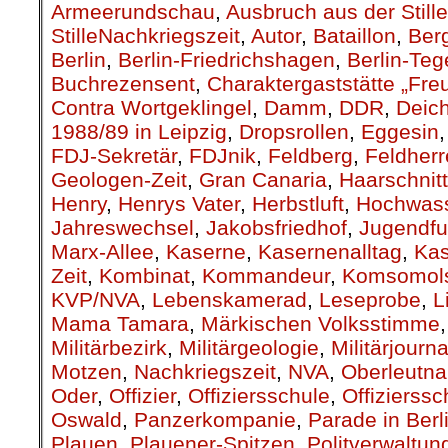
Armeerundschau
,
Ausbruch aus der Stille
StilleNachkriegszeit
,
Autor
,
Bataillon
,
Berg
Berlin
,
Berlin-Friedrichshagen
,
Berlin-Teg
Buchrezensent
,
Charaktergaststätte „Fre
Contra Wortgeklingel
,
Damm
,
DDR
,
Deic
1988/89 in Leipzig
,
Dropsrollen
,
Eggesin
FDJ-Sekretär
,
FDJnik
,
Feldberg
,
Feldher
Geologen-Zeit
,
Gran Canaria
,
Haarschnitt
Henry
,
Henrys Vater
,
Herbstluft
,
Hochwas
Jahreswechsel
,
Jakobsfriedhof
,
Jugendfu
Marx-Allee
,
Kaserne
,
Kasernenalltag
,
Kas
Zeit
,
Kombinat
,
Kommandeur
,
Komsomols
KVP/NVA
,
Lebenskamerad
,
Leseprobe
,
L
Mama Tamara
,
Märkischen Volksstimme
Militärbezirk
,
Militärgeologie
,
Militärjourna
Motzen
,
Nachkriegszeit
,
NVA
,
Oberleutna
Oder
,
Offizier
,
Offiziersschule
,
Offizierssc
Oswald
,
Panzerkompanie
,
Parade in Berl
Plauen
,
Plauener-Spitzen
,
Politverwaltun