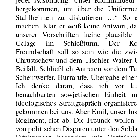
jeder Ausbildung. Unser Kommandeur 
hergekommen, um über die Uniforme
Stahlhelmen zu diskutieren …“ So 
machen. Klar, er weiß keine Antwort, d
unserer Vorschriften keine plausible
Gelage im Schießturm. Der Koms
Freundschaft soll so sein wie die zw
Chrustschow und dem Tischler Walter U
Beifall. Schließlich Antreten vor dem T
Scheinwerfer. Hurrarufe. Übergabe eine
Ich denke daran, dass ich vor k
benachbarten sowjetischen Einheit
ideologisches Streitgespräch organisie
gekommen bei uns. Aber Emil, unser Inst
Regiment, riet ab. Die Freunde wollen d
von politischen Disputen unter den Sold