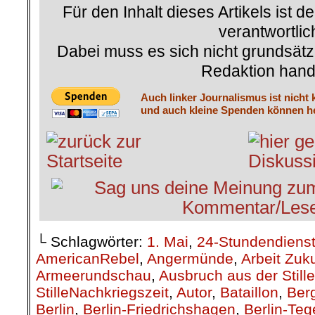
Für den Inhalt dieses Artikels ist d
verantwortlic
Dabei muss es sich nicht grundsätz
Redaktion hand
Auch linker Journalismus ist nicht 
und auch kleine Spenden können he
└ Schlagwörter:
1. Mai
,
24-Stundendiens
AmericanRebel
,
Angermünde
,
Arbeit Zuk
Armeerundschau
,
Ausbruch aus der Stille
StilleNachkriegszeit
,
Autor
,
Bataillon
,
Berg
Berlin
,
Berlin-Friedrichshagen
,
Berlin-Teg