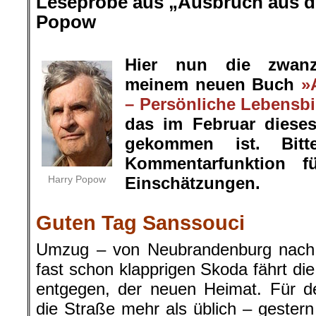
Leseprobe aus „Ausbruch aus de
Popow
.
Hier nun die zwanz
meinem neuen Buch
»
– Persönliche Lebensbi
das im Februar diese
gekommen ist. Bit
Kommentarfunktion f
Harry Popow
Einschätzungen.
.
Guten Tag Sanssouci
Umzug – von Neubrandenburg nach P
fast schon klapprigen Skoda fährt di
entgegen, der neuen Heimat. Für de
die Straße mehr als üblich – geste