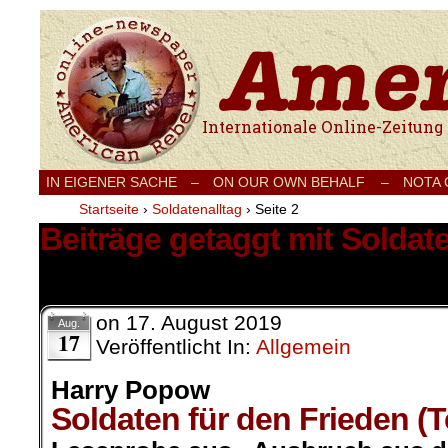
Internationale Onlinezeitung für Frieden
IN EIGENER SACHE
–
ON OUR OWN BEHALF –
NOTA
Startseite
›
Soldatenalltag
›
Seite 2
Beiträge getaggt mit Soldate
22 Ergebnisse.
on
17. August 2019
Aug.
17
Veröffentlicht In:
Allgemein
Harry Popow
Soldaten für den Frieden (T