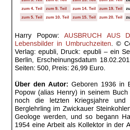
zum 4. Teil
zum 9. Teil
zum 14. Teil
zum 19. Teil
zu
zum 5. Teil
zum 10. Teil
zum 15. Teil
zum 20. Teil
zu
.
Harry Popow:
AUSBRUCH AUS DER
Lebensbilder in Umbruchzeiten
. © C
Verlag: epubli, Druck: epubli – ein 
Berlin, Erscheinungsdatum 18.02.20
Seiten: 500, Preis: 26,99 Euro.
.
Über den Autor:
Geboren 1936 in Be
Popow (alias Henry) in seinem Buch „
noch die letzten Kriegsjahre un
Berglehrling im Zwickauer Steinkohlenr
Geologe werden, und so begann H
1954 eine Arbeit als Kollektor in der 