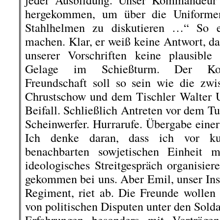
jeder Ausbildung. Unser Kommandeur 
hergekommen, um über die Uniforme
Stahlhelmen zu diskutieren …“ So 
machen. Klar, er weiß keine Antwort, d
unserer Vorschriften keine plausible
Gelage im Schießturm. Der Koms
Freundschaft soll so sein wie die zw
Chrustschow und dem Tischler Walter U
Beifall. Schließlich Antreten vor dem T
Scheinwerfer. Hurrarufe. Übergabe eine
Ich denke daran, dass ich vor k
benachbarten sowjetischen Einheit
ideologisches Streitgespräch organisie
gekommen bei uns. Aber Emil, unser Inst
Regiment, riet ab. Die Freunde wollen d
von politischen Disputen unter den Sold