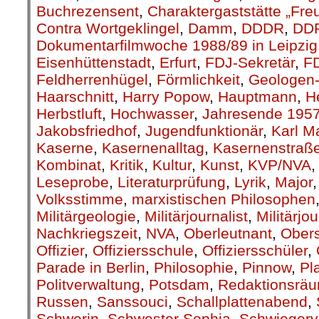
Buchrezensent
,
Charaktergaststätte „Fre
Contra Wortgeklingel
,
Damm
,
DDDR
,
DD
Dokumentarfilmwoche 1988/89 in Leipzig
Eisenhüttenstadt
,
Erfurt
,
FDJ-Sekretär
,
F
Feldherrenhügel
,
Förmlichkeit
,
Geologen-
Haarschnitt
,
Harry Popow
,
Hauptmann
,
H
Herbstluft
,
Hochwasser
,
Jahresende 195
Jakobsfriedhof
,
Jugendfunktionär
,
Karl M
Kaserne
,
Kasernenalltag
,
Kasernenstraß
Kombinat
,
Kritik
,
Kultur
,
Kunst
,
KVP/NVA
Leseprobe
,
Literaturprüfung
,
Lyrik
,
Major
Volksstimme
,
marxistischen Philosophen
Militärgeologie
,
Militärjournalist
,
Militärjo
Nachkriegszeit
,
NVA
,
Oberleutnant
,
Obers
Offizier
,
Offiziersschule
,
Offiziersschüler
,
Parade in Berlin
,
Philosophie
,
Pinnow
,
Pl
Politverwaltung
,
Potsdam
,
Redaktionsrä
Russen
,
Sanssouci
,
Schallplattenabend
,
Schwerin
,
Schwester Sophia
,
Schwiegerv