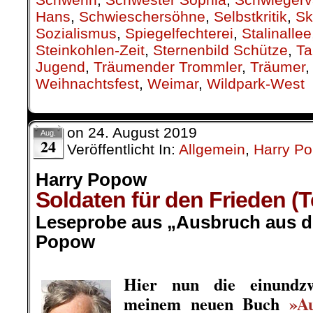
Hans
,
Schwieschersöhne
,
Selbstkritik
,
Sk
Sozialismus
,
Spiegelfechterei
,
Stalinallee
Steinkohlen-Zeit
,
Sternenbild Schütze
,
Ta
Jugend
,
Träumender Trommler
,
Träumer
Weihnachtsfest
,
Weimar
,
Wildpark-West
on
24. August 2019
Aug.
24
Veröffentlicht In:
Allgemein
,
Harry P
Harry Popow
Soldaten für den Frieden (
Leseprobe aus „Ausbruch aus de
Popow
.
Hier nun die einundzw
meinem neuen Buch
»A