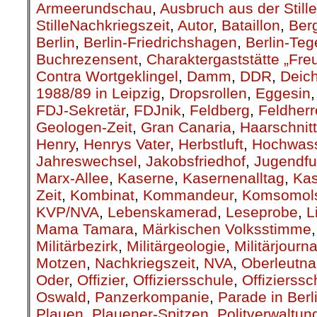
Armeerundschau
,
Ausbruch aus der Stille
StilleNachkriegszeit
,
Autor
,
Bataillon
,
Berg
Berlin
,
Berlin-Friedrichshagen
,
Berlin-Teg
Buchrezensent
,
Charaktergaststätte „Fre
Contra Wortgeklingel
,
Damm
,
DDR
,
Deic
1988/89 in Leipzig
,
Dropsrollen
,
Eggesin
FDJ-Sekretär
,
FDJnik
,
Feldberg
,
Feldher
Geologen-Zeit
,
Gran Canaria
,
Haarschnitt
Henry
,
Henrys Vater
,
Herbstluft
,
Hochwas
Jahreswechsel
,
Jakobsfriedhof
,
Jugendfu
Marx-Allee
,
Kaserne
,
Kasernenalltag
,
Kas
Zeit
,
Kombinat
,
Kommandeur
,
Komsomols
KVP/NVA
,
Lebenskamerad
,
Leseprobe
,
L
Mama Tamara
,
Märkischen Volksstimme
Militärbezirk
,
Militärgeologie
,
Militärjourna
Motzen
,
Nachkriegszeit
,
NVA
,
Oberleutna
Oder
,
Offizier
,
Offiziersschule
,
Offizierssc
Oswald
,
Panzerkompanie
,
Parade in Berl
Plauen
,
Plauener-Spitzen
,
Politverwaltun