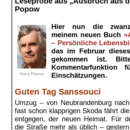
Leseprobe aus „Ausbruch aus de
Popow
.
Hier nun die zwanz
meinem neuen Buch
»
– Persönliche Lebensbi
das im Februar diese
gekommen ist. Bit
Kommentarfunktion f
Harry Popow
Einschätzungen.
.
Guten Tag Sanssouci
Umzug – von Neubrandenburg nach P
fast schon klapprigen Skoda fährt di
entgegen, der neuen Heimat. Für de
die Straße mehr als üblich – geste