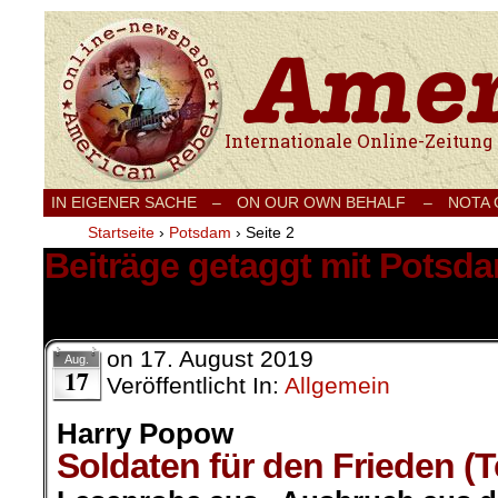
Internationale Onlinezeitung für Frieden
IN EIGENER SACHE
–
ON OUR OWN BEHALF –
NOTA
Startseite
›
Potsdam
›
Seite 2
Beiträge getaggt mit Potsd
22 Ergebnisse.
on
17. August 2019
Aug.
17
Veröffentlicht In:
Allgemein
Harry Popow
Soldaten für den Frieden (T