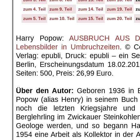
zum 4. Teil
zum 9. Teil
zum 14. Teil
zum 19. Teil
zu
zum 5. Teil
zum 10. Teil
zum 15. Teil
zum 20. Teil
zu
.
Harry Popow:
AUSBRUCH AUS DER
Lebensbilder in Umbruchzeiten
. © C
Verlag: epubli, Druck: epubli – ein 
Berlin, Erscheinungsdatum 18.02.20
Seiten: 500, Preis: 26,99 Euro.
.
Über den Autor:
Geboren 1936 in Be
Popow (alias Henry) in seinem Buch „
noch die letzten Kriegsjahre un
Berglehrling im Zwickauer Steinkohlenr
Geologe werden, und so begann H
1954 eine Arbeit als Kollektor in der 