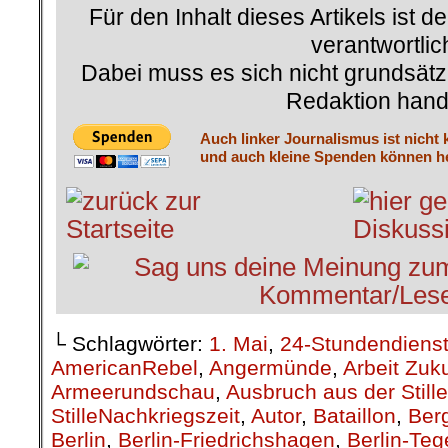
Für den Inhalt dieses Artikels ist d
verantwortlic
Dabei muss es sich nicht grundsätz
Redaktion hand
Auch linker Journalismus ist nicht 
und auch kleine Spenden können he
└ Schlagwörter:
1. Mai
,
24-Stundendiens
AmericanRebel
,
Angermünde
,
Arbeit Zuk
Armeerundschau
,
Ausbruch aus der Stille
StilleNachkriegszeit
,
Autor
,
Bataillon
,
Berg
Berlin
,
Berlin-Friedrichshagen
,
Berlin-Teg