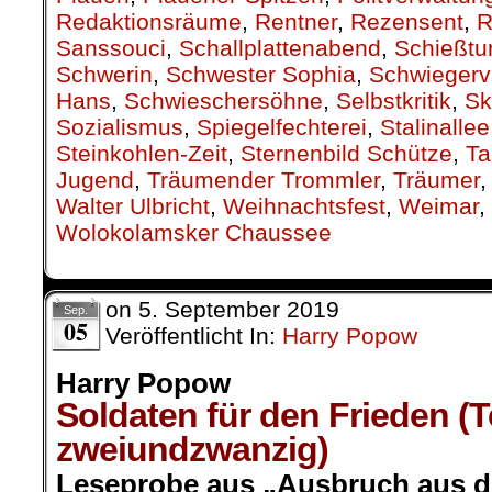
Redaktionsräume
,
Rentner
,
Rezensent
,
R
Sanssouci
,
Schallplattenabend
,
Schießtu
Schwerin
,
Schwester Sophia
,
Schwiegerv
Hans
,
Schwieschersöhne
,
Selbstkritik
,
Sk
Sozialismus
,
Spiegelfechterei
,
Stalinallee
Steinkohlen-Zeit
,
Sternenbild Schütze
,
Ta
Jugend
,
Träumender Trommler
,
Träumer
Walter Ulbricht
,
Weihnachtsfest
,
Weimar
,
Wolokolamsker Chaussee
on
5. September 2019
Sep.
05
Veröffentlicht In:
Harry Popow
Harry Popow
Soldaten für den Frieden (T
zweiundzwanzig)
Leseprobe aus „Ausbruch aus de