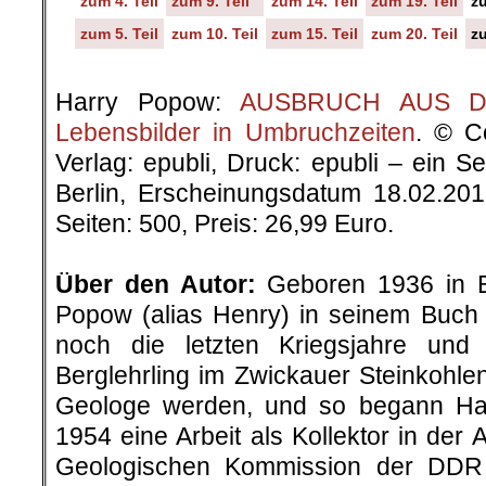
zum 4. Teil
zum 9. Teil
zum 14. Teil
zum 19. Teil
zu
zum 5. Teil
zum 10. Teil
zum 15. Teil
zum 20. Teil
zu
.
Harry Popow:
AUSBRUCH AUS DER
Lebensbilder in Umbruchzeiten
. © C
Verlag: epubli, Druck: epubli – ein 
Berlin, Erscheinungsdatum 18.02.20
Seiten: 500, Preis: 26,99 Euro.
.
Über den Autor:
Geboren 1936 in Be
Popow (alias Henry) in seinem Buch „
noch die letzten Kriegsjahre un
Berglehrling im Zwickauer Steinkohlenr
Geologe werden, und so begann H
1954 eine Arbeit als Kollektor in der 
Geologischen Kommission der DDR