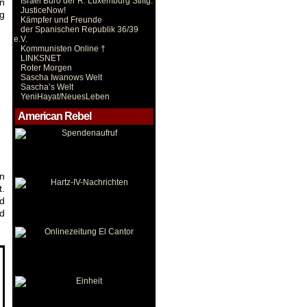
Israel Büro der R. Luxemburg Stiftg.
in
JusticeNow!
ng
Kämpfer und Freunde
der Spanischen Republik 36/39
e.V.
Kommunisten Online †
LINKSNET
Roter Morgen
Sascha Iwanows Welt
Sascha’s Welt
YeniHayat/NeuesLeben
American Rebel
en
t.
nd
nd