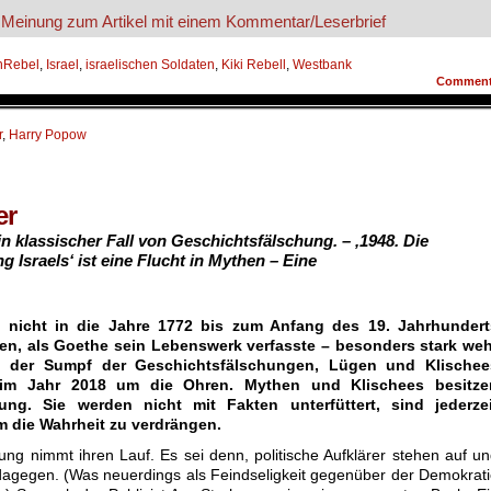
nRebel
,
Israel
,
israelischen Soldaten
,
Kiki Rebell
,
Westbank
Commen
r
,
Harry Popow
er
n klassischer Fall von Geschichtsfälschung. –
‚
1948. Die
 Israels‘ ist eine Flucht in Mythen – Eine
 nicht in die Jahre 1772 bis zum Anfang des 19. Jahrhundert
n, als Goethe sein Lebenswerk verfasste – besonders stark weh
 der Sumpf der Geschichtsfälschungen, Lügen und Klischee
im Jahr 2018 um die Ohren. Mythen und Klischees besitze
kung. Sie werden nicht mit Fakten unterfüttert, sind jederzei
um die Wahrheit zu verdrängen.
g nimmt ihren Lauf. Es sei denn, politische Aufklärer stehen auf u
dagegen. (Was neuerdings als Feindseligkeit gegenüber der Demokrat