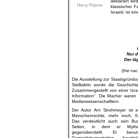
deklariert wi
Harry Popow
klassischer F
Israels‘ ist 
Nur d
Der tä
(frei na
Die Ausstellung zur Staatsgründun
Stelltafeln wurde die Geschicht
Zusammengestellt von einer Isra
Information“. Die Macher waren 
Medienwissenschaftlern.
Der Autor Arn Strohmeyer ist e
Menschenrechte, mehr noch, fü
Das verdeutlicht auch sein Bu
Seiten, in dem er Mythe
gegenüberstellt. Er ben
Gegendokumentation „hauptsäc