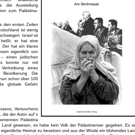
 die Ausstellung
tion zum Palästina-
s den ersten Zeilen
utschland ist wenig
chwiegen: Israel ist
heißt: er hat eine
 Der hat ein klares
einem eigentlich von
 – einen jüdischen
Das konnte nur mit
Vertreibung eines
n Bevölkerung. Die
r nun schon über 100
ße globale Gefahr
sens, Vertuschens
 die der Autor auf´s
 benennen: Palästina
es Land gewesen, es habe kein Volk der Palästinenser gegeben. Es s
re eigentliche Heimat zu besetzen und aus der Wüste ein blühendes La