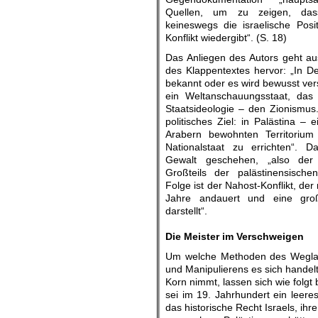
Quellen, um zu zeigen, dass
keineswegs die israelische Posi
Konflikt wiedergibt“. (S. 18)
Das Anliegen des Autors geht au
des Klappentextes hervor: „In De
bekannt oder es wird bewusst vers
ein Weltanschauungsstaat, das 
Staatsideologie – den Zionismus.
politisches Ziel: in Palästina – 
Arabern bewohnten Territorium
Nationalstaat zu errichten“. 
Gewalt geschehen, „also der 
Großteils der palästinensische
Folge ist der Nahost-Konflikt, de
Jahre andauert und eine gro
darstellt“.
.
Die Meister im Verschweigen
Um welche Methoden des Weglas
und Manipulierens es sich handelt,
Korn nimmt, lassen sich wie folgt
sei im 19. Jahrhundert ein leer
das historische Recht Israels, ih