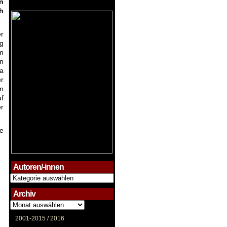
in
h
er
g
im
n
a
er
em
f
er
te
Autoren/-innen
Autoren/-
innen
Archiv
Archiv
2001-2015 /
2016