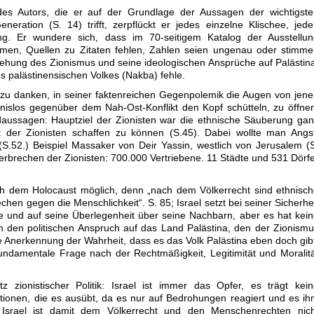
es Autors, die er auf der Grundlage der Aussagen der wichtigste
eneration (S. 14) trifft, zerpflückt er jedes einzelne Klischee, jed
ng. Er wundere sich, dass im 70-seitigem Katalog der Ausstellun
mmen, Quellen zu Zitaten fehlen, Zahlen seien ungenau oder stimm
stehung des Zionismus und seine ideologischen Ansprüche auf Palästin
es palästinensischen Volkes (Nakba) fehle.
 zu danken, in seiner faktenreichen Gegenpolemik die Augen von jen
nislos gegenüber dem Nah-Ost-Konflikt den Kopf schütteln, zu öffne
aussagen: Hauptziel der Zionisten war die ethnische Säuberung ga
 der Zionisten schaffen zu können (S.45). Dabei wollte man Angst
S.52.) Beispiel Massaker von Deir Yassin, westlich von Jerusalem (
 Verbrechen der Zionisten: 700.000 Vertriebene. 11 Städte und 531 Dörf
ch dem Holocaust möglich, denn „nach dem Völkerrecht sind ethnisc
hen gegen die Menschlichkeit“. S. 85; Israel setzt bei seiner Sicherhe
rke und auf seine Überlegenheit über seine Nachbarn, aber es hat kei
um den politischen Anspruch auf das Land Palästina, den der Zionism
e Anerkennung der Wahrheit, dass es das Volk Palästina eben doch gib
ndamentale Frage nach der Rechtmäßigkeit, Legitimität und Moralit
z zionistischer Politik: Israel ist immer das Opfer, es trägt kei
tionen, die es ausübt, da es nur auf Bedrohungen reagiert und es i
 Israel ist damit dem Völkerrecht und den Menschenrechten nich