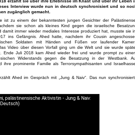
18 erzählt sie über ihre Erlebnisse im Knast und über ihr Leben 
ieses Interview wurde nun in deutsch synchronisiert und so noc
en zugänglich gemacht.
ge ist zu einem der bekanntesten jungen Gesichter der Palästinens
chdem sie schon als kleines Kind gegen die israelische Besatzun
nd damit immer wieder mediales Interesse produziert hat, musste sie 
17 ins Gefängnis. Ahed hatte, nachdem ihr Cousin angeschosse
elischen Soldaten mit Händen und Füßen vor laufender Kamer
Das Video über diesen Vorfall ging um die Welt und sie wurde spät
tet. Ende Juli 2018 kam Ahed wieder frei und wurde prompt zu ein
nsischen Widerstands gegen die Besatzung in der Westbank. Au
nd ihre prominente Familie als Terrorsympathisanten und Israelhass
rzählt Ahed im Gespräch mit „Jung & Naiv“. Das nun synchronisier
, palästinensische Aktivistin - Jung & Naiv:
(Deutsch)