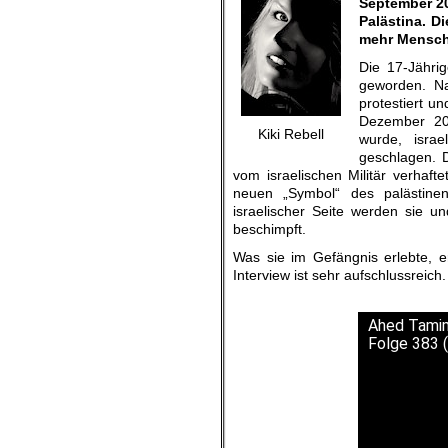
September 20
Palästina. D
mehr Mensch
Die 17-Jähri
geworden. Na
protestiert u
Dezember 20
Kiki Rebell
wurde, isra
geschlagen. 
vom israelischen Militär verhaf
neuen „Symbol“ des palästine
israelischer Seite werden sie u
beschimpft.
Was sie im Gefängnis erlebte, e
Interview ist sehr aufschlussreich.
.
Ahed Tamimi
Folge 383 