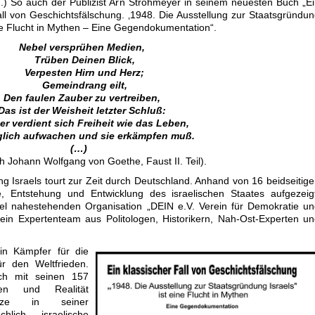
rd.) So auch der Publizist Arn Strohmeyer in seinem neuesten Buch „E
all von Geschichtsfälschung. ‚1948. Die Ausstellung zur Staatsgründu
eine Flucht in Mythen – Eine Gegendokumentation“.
Nebel versprühen Medien,
Trüben Deinen Blick,
Verpesten Hirn und Herz;
Gemeindrang eilt,
Den faulen Zauber zu vertreiben,
Das ist der Weisheit letzter Schluß:
er verdient sich Freiheit wie das Leben,
glich aufwachen und sie erkämpfen muß.
(…)
ch Johann Wolfgang von Goethe, Faust II. Teil).
g Israels tourt zur Zeit durch Deutschland. Anhand von 16 beidseitig
e, Entstehung und Entwicklung des israelischen Staates aufgezeig
el nahestehenden Organisation „DEIN e.V. Verein für Demokratie u
ein Expertenteam aus Politologen, Historikern, Nah-Ost-Experten u
in Kämpfer für die
r den Weltfrieden.
ch mit seinen 157
n und Realität
utze in seiner
hlich israelische