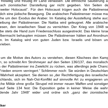
freiwillig und freudig ihr Land verlassen. Die ethnische Säuberung 
ch zionistischer Darstellung gar nicht gegeben. Von Seiten de
„zweiter Holocaust“. Für den Holocaust trügen auch die Palästinens
iglich eine jüdische Bewegung. Die arabischen Palästinenser müsse m
he um den Exodus der Araber. Im Katalog der Ausstellung stehe au
eibung der Palästinenser. Die Nakba wird geleugnet. Alle arabisch
esen, den israelischen Staat zu vernichten. Der Krieg von 1948 s
be stets die Hand zum Friedensschluss ausgestreckt. Das kleine Isra
Übermacht behaupten müssen. Die Palästinenser hätten auf Anordnu
en. Im Katalog wird von guten Juden bzw. Israelis und bösen un
rieben.
um die Motive des Autors zu verstehen, diesen Klischees den Kamp
n, so schreibt Arn Strohmeyer auf den Seiten 136/137, das moralisc
 der Palästinenser ins Zwielicht zu rücken, was allerdings jede Chan
Frieden enorm verringert.“ Schlimmer noch: Sie würden in Deutschla
ahrheit akzeptiert. Sie dienen so „der Rechtfertigung des israelisch
hlands, sich im Nah-Ost-Konflikt auf sinnvolle Art zu engagieren u
sche Militär ohne große Skrupel mit immer neuen Waffen und sonstig
 auf Seite 134 fest: Die Exposition gebe in keiner Weise die wah
idende Jahr 1948“ wider und ordne sich „ganz der zionistische
riker