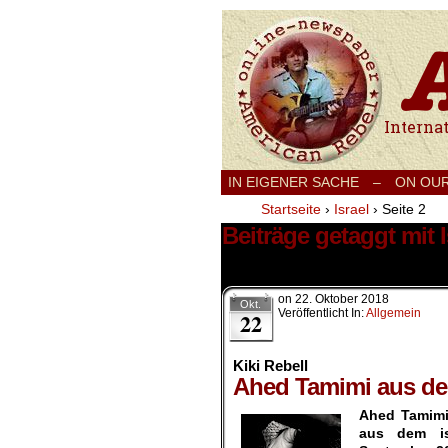
International
IN EIGENER SACHE
–
ON OU
Startseite
›
Israel
›
Seite 2
Beiträge getaggt mit I
43 Ergebnisse.
on
22. Oktober 2018
Okt.
Veröffentlicht In:
Allgemein
22
Kiki Rebell
Ahed Tamimi aus dem
Ahed Tamimi,
aus dem is