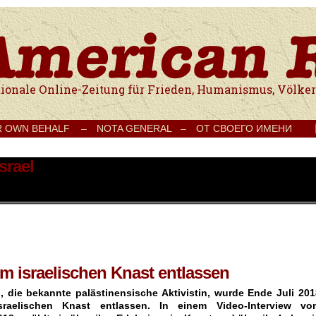
e Onlinezeitung für Frieden, Humanismus, Völkerverständigung und Kul
R OWN BEHALF –
NOTA GENERAL –
ОТ СВОЕГО ИМЕНИ
srael
 israelischen Knast entlassen
 die bekannte palästinensische Aktivistin, wurde Ende Juli 201
raelischen Knast entlassen. In einem Video-Interview vo