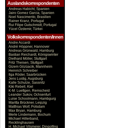
Auslandskorrespondenten
Andreas Habicht, Spanien
Jairo Gomez Garcia, Spanien
Noel Nascimento, Brasilien
Rainer Kranz, Portugal
Rui Filipe Gutschmidt, Portugal
Yücel Özdemir, Türkei
Volkskorrespondenten/innen
Andre Accardi
André Höppner, Hannover
Andreas Grünwald, Hamburg
Bastian Reichardt, Königswinter
Diethard Möller, Stuttgart
Fritz Theisen, Stuttgart
Gizem Gözüacik, Mannheim
Heinrich Schreiber
Ilga Röder, Saarbrücken
Jens Lustig, Augsburg
Kalle Schulze, Sassnitz
Kiki Rebell, Kiel
K-M. Luettgen, Remscheid
Leander Sukov, Ochsenfurt
Luise Schoolmann, Hambgurg
Maritta Brückner, Leipzig
Matthias Wolf, Potsdam
Max Bryan, Hamburg
Merle Lindemann, Bochum
Michael Hillerband,
Recklinghausen
H. Michael Vilsmeier, Dingolfing