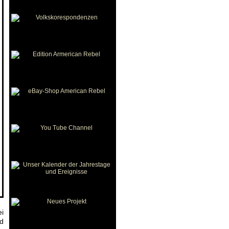
ei
nd