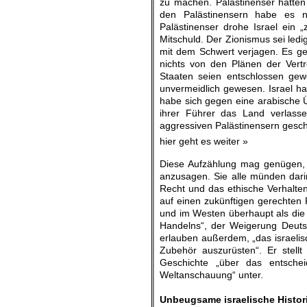
zu machen. Palästinenser hätten 
den Palästinensern habe es na
Palästinenser drohe Israel ein 
Mitschuld. Der Zionismus sei led
mit dem Schwert verjagen. Es ge
nichts von den Plänen der Vertr
Staaten seien entschlossen gew
unvermeidlich gewesen. Israel ha
habe sich gegen eine arabische 
ihrer Führer das Land verlass
aggressiven Palästinensern gesch
hier geht es weiter »
Diese Aufzählung mag genügen, 
anzusagen. Sie alle münden dari
Recht und das ethische Verhalten
auf einen zukünftigen gerechten 
und im Westen überhaupt als die W
Handelns“, der Weigerung Deutsc
erlauben außerdem, „das israeli
Zubehör auszurüsten“. Er stellt
Geschichte „über das entsche
Weltanschauung“ unter.
.
Unbeugsame israelische Histo