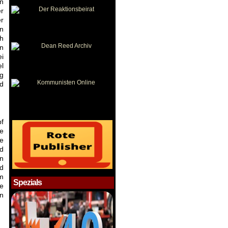
an
r
er
an
ch
en
ei
el
ng
d
f
he
ce
nd
en
nd
em
Spezials
re
n