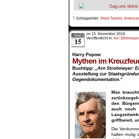
└ Schlagwörter:
Ahed Tamimi
,
America
on
15. November 2018
Nov.
Veröffentlicht In:
Arn Strohmeye
15
Harry Popow
Mythen im Kreuzfeu
Buchtipp:
„
Arn Strohmeyer: Ei
Ausstellung zur Staatsgründung
Gegendokumentation.
“
.
Man braucht
zurückzugehe
den Bürgern
auch noch 
Langzeitwir
griffbereit, 
Die Verdummun
halten mutig 