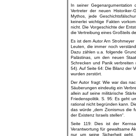
In seiner Gegenargumentation d
Vertreter der neuen Historiker-G
Mythos, jede Geschichtsfälschu
keinerlei wichtige Fakten vorko
nicht. Die Vorgeschichte der Ent
die Vertreibung eines Großteils d
Es ist dem Autor Arn Strohmeyer
Leuten, die immer noch verständ
Dazu zählen u.a. folgende Grund
Palästinas, um den neuen Staat
Schrecken und Panik verbreiten (
54). Auf Seite 64: Die Bilanz der
wurden zerstört.
Der Autor fragt: Wie war das na
Säuberungen eindeutig ein Verbrec
allein auf seine militärische Stä
Friedenspolitik. S. 95: Es geht 
rational nicht begründen kann. Di
das würde „dem Zionismus die fu
der Existenz Israels stellen“.
Seite 119: Dies ist der Kernsat
Verantwortung für gewaltsame Ak
nur um seine Sicherheit geht.