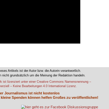
ieses Artikels ist der Autor bzw. die Autorin verantwortlich.
 nicht grundsätzlich um die Meinung der Redaktion handeln.
k ist lizenziert unter einer Creative Commons Namensnennung –
rziell – Keine Bearbeitungen 4.0 International Lizenz.
er Journalismus ist nicht kostenlos
 kleine Spenden können helfen Großes zu veröffentlichen!