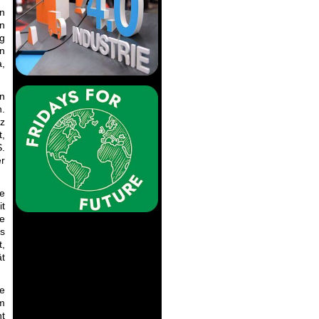
n
en
g
en
a,
en
n.
nz
,
S.
er
he
it
ne
us
t,
ät
ne
hm
t