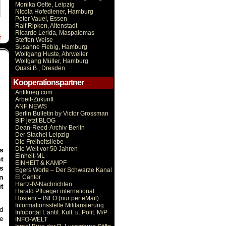
Monika Oette, Leipzig
Nicola Hofediener, Hamburg
Peter Vauel, Essen
Ralf Ripken, Altenstadt
Ricardo Lerida, Maspalomas
t
Steffen Weise
Susanne Fiebig, Hamburg
Wolfgang Huste, Ahrweiler
Wolfgang Müller, Hamburg
Quasi B., Dresden
Kooperationspartner
Antikrieg.com
Arbeit-Zukunft
ANF NEWS
Berlin Bulletin by Victor Grossman
BIP jetzt BLOG
Dean-Reed-Archiv-Berlin
Der Stachel Leipzig
Die Freiheitsliebe
Die Welt vor 50 Jahren
s
Einheit-ML
t
EINHEIT & KAMPF
s
Egers Worte – Der Schwarze Kanal
n
El Cantor
Hartz-IV-Nachrichten
t
Harald Pflueger international
Hosteni – INFO (nur per eMail)
Informationsstelle Militarisierung
nd
Infoportal f. antif. Kult. u. Polit. M/P
ie
INFO-WELT