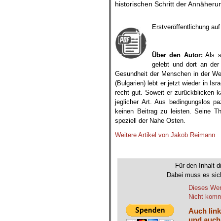
historischen Schritt der Annäheru
.
Erstveröffentlichung au
Über den Autor:
Als s
gelebt und dort an der
Gesundheit der Menschen in der Wes
(Bulgarien) lebt er jetzt wieder in Is
recht gut. Soweit er zurückblicken 
jeglicher Art. Aus bedingungslos p
keinen Beitrag zu leisten. Seine 
speziell der Nahe Osten.
Weitere Artikel von Jakob Reimann
.
Für den Inhalt d
Dabei muss es sich
Dieses Wer
Nicht komme
Auch link
und auch