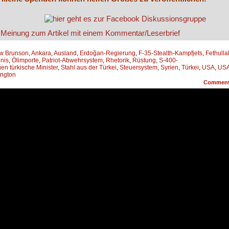
w Brunson
,
Ankara
,
Ausland
,
Erdoğan-Regierung
,
F-35-Stealth-Kampfjets
,
Fethulla
nis
,
Ölimporte
,
Patriot-Abwehrsystem
,
Rhetorik
,
Rüstung
,
S-400-
en türkische Minister
,
Stahl aus der Türkei
,
Steuersystem
,
Syrien
,
Türkei
,
USA
,
USA
ngton
Commen