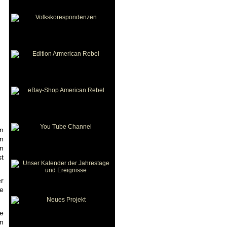
on
en
en
st
er
e
e
n