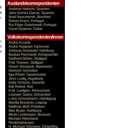
Auslandskorrespondenten
ch
Andreas Habicht, Spanien
e
Jairo Gomez Garcia, Spanien
Noel Nascimento, Brasilien
-
Rainer Kranz, Portugal
Rui Filipe Gutschmidt, Portugal
Yücel Özdemir, Türkei
Volkskorrespondenten/innen
n:
Andre Accardi
r
André Höppner, Hannover
Andreas Grünwald, Hamburg
ur
Bastian Reichardt, Königswinter
Diethard Möller, Stuttgart
Fritz Theisen, Stuttgart
Gizem Gözüacik, Mannheim
Heinrich Schreiber
Ilga Röder, Saarbrücken
Jens Lustig, Augsburg
Kalle Schulze, Sassnitz
Kiki Rebell, Kiel
K-M. Luettgen, Remscheid
Leander Sukov, Ochsenfurt
Luise Schoolmann, Hambgurg
Maritta Brückner, Leipzig
Matthias Wolf, Potsdam
Max Bryan, Hamburg
Merle Lindemann, Bochum
Michael Hillerband,
Recklinghausen
H. Michael Vilsmeier, Dingolfing