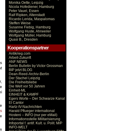
Monika Oette, Leipzig
Nicola Hofediener, Hamburg
Peter Vauel, Essen
Ralf Ripken, Altenstadt
Ricardo Lerida, Maspalomas
Steffen Weise
Susanne Fiebig, Hamburg
Wolfgang Huste, Ahrweiler
Wolfgang Müller, Hamburg
Quasi B., Dresden
Kooperationspartner
Antikrieg.com
Arbeit-Zukunft
ANF NEWS
ls
Berlin Bulletin by Victor Grossman
at
BIP jetzt BLOG
Dean-Reed-Archiv-Berlin
Der Stachel Leipzig
r,
Die Freiheitsliebe
Die Welt vor 50 Jahren
e
Einheit-ML
ei
EINHEIT & KAMPF
Egers Worte – Der Schwarze Kanal
El Cantor
e
Hartz-IV-Nachrichten
ts
Harald Pflueger international
Hosteni – INFO (nur per eMail)
re
Informationsstelle Militarisierung
Infoportal f. antif. Kult. u. Polit. M/P
INFO-WELT
am