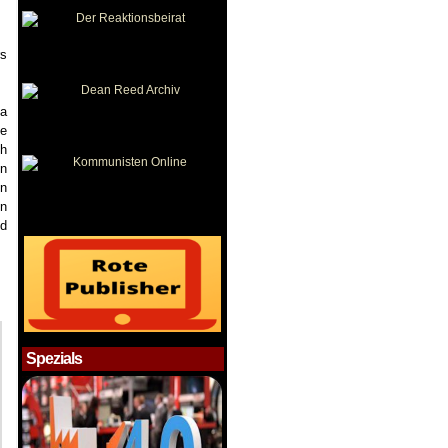
rs
na
ie
ch
en
en
en
nd
Spezials