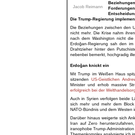
Beziehunge
Jacob Reimann
Forderungen,
Entscheidun
Die Trump-Regierung implement
Die Beziehungen zwischen den US
nicht mehr. Die Krise nahm ihren
nach dem Washington nicht die S
Erdoğan-Regierung sah den im E
Drahtzieher hinter den Putschist
nebenbei bemerkt, hochgradig ille
.
Erdoğan knickt ein
Mit Trump im Weißen Haus spitz
sitzenden
US-Geistlichen Andr
Minister und erhob massive Str
erfolgreich bei der Welthandelsor
Auch in Syrien verfolgen beide L
sich mehr und mehr dem Block
NATO-Bündnis und dem Westen i
Darüber hinaus weigerte sich A
Iran auf Zero herunterzufahren
iranophobe Trump-Administration 
Themenkomplex analysierte ich i