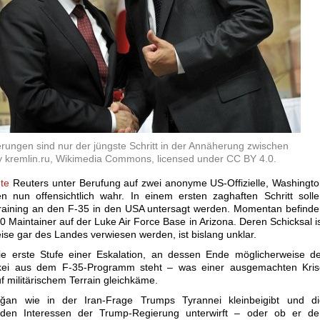
rungen sind nur der jüngste Schritt in der Annäherung zwischen
 kremlin.ru, Wikimedia Commons, licensed under CC BY 4.0.
ete
Reuters unter Berufung auf zwei anonyme US-Offizielle, Washingt
 nun offensichtlich wahr. In einem ersten zaghaften Schritt soll
 Training an den F-35 in den USA untersagt werden. Momentan befind
0 Maintainer auf der Luke Air Force Base in Arizona. Deren Schicksal i
ise gar des Landes verwiesen werden, ist bislang unklar.
die erste Stufe einer Eskalation, an dessen Ende möglicherweise d
ürkei aus dem F-35-Programm steht – was einer ausgemachten Kris
 militärischem Terrain gleichkäme.
ğan wie in der Iran-Frage Trumps Tyrannei kleinbeigibt und di
den Interessen der Trump-Regierung unterwirft – oder ob er de