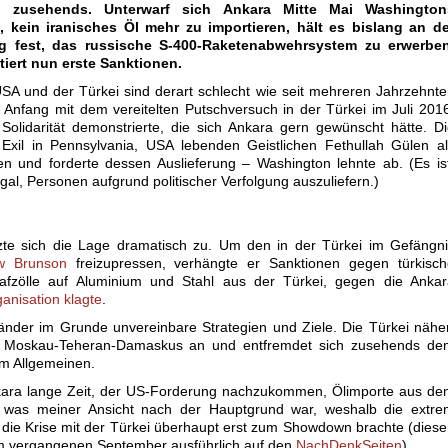
n zusehends. Unterwarf sich Ankara Mitte Mai Washington
 kein iranisches Öl mehr zu importieren, hält es bislang an de
g fest, das russische S-400-Raketenabwehrsystem zu erwerben
iert nun erste Sanktionen.
A und der Türkei sind derart schlecht wie seit mehreren Jahrzehnt
 Anfang mit dem vereitelten Putschversuch in der Türkei im Juli 201
olidarität demonstrierte, die sich Ankara gern gewünscht hätte. D
xil in Pennsylvania, USA lebenden Geistlichen Fethullah Gülen al
en und forderte dessen Auslieferung – Washington lehnte ab. (Es is
gal, Personen aufgrund politischer Verfolgung auszuliefern.)
te sich die Lage dramatisch zu. Um den in der Türkei im Gefängni
ew Brunson
freizupressen, verhängte er Sanktionen gegen türkisch
afzölle auf Aluminium und Stahl aus der Türkei, gegen die Ankar
ganisation klagte
.
änder im Grunde unvereinbare Strategien und Ziele. Die Türkei nähe
 Moskau-Teheran-Damaskus an und entfremdet sich zusehends de
m Allgemeinen.
nkara lange Zeit, der US-Forderung nachzukommen, Ölimporte aus d
, was meiner Ansicht nach der Hauptgrund war, weshalb die extre
die Krise mit der Türkei überhaupt erst zum Showdown brachte (dies
m vergangenen September ausführlich auf den
NachDenkSeiten
).