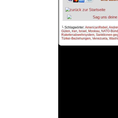
└ Schlagwörter:
AmericanRebel
,
Andre
Gülen
,
Iran
,
Israel
,
Moskau
,
NATO-Bünd
Raketenabwehrsystem
,
Sanktionen geg
Türkei-Beziehungen
,
Venezuela
,
Washi