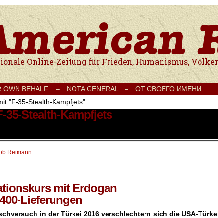
e Onlinezeitung für Frieden, Humanismus, Völkerverständigung und Kul
R OWN BEHALF –
NOTA GENERAL –
ОТ СВОЕГО ИМЕНИ
mit "F-35-Stealth-Kampfjets"
F-35-Stealth-Kampfjets
ob Reimann
ationskurs mit Erdogan
400-Lieferungen
schversuch in der Türkei 2016 verschlechtern sich die USA-Türkei