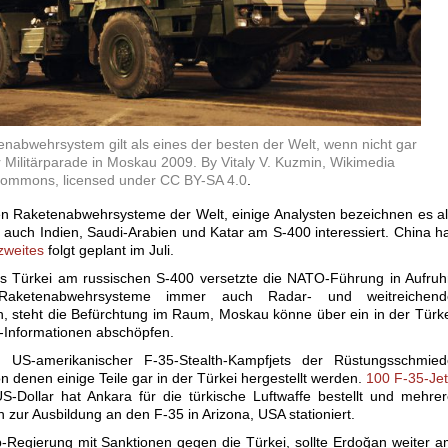
nabwehrsystem gilt als eines der besten der Welt, wenn nicht gar
r Militärparade in Moskau 2009. By Vitaly V. Kuzmin, Wikimedia
ommons, licensed under CC BY-SA 4.0
.
ten Raketenabwehrsysteme der Welt, einige Analysten bezeichnen es a
 auch Indien, Saudi-Arabien und Katar am S-400 interessiert. China h
zweites
folgt geplant im Juli.
s Türkei am russischen S-400 versetzte die NATO-Führung in Aufruh
aketenabwehrsysteme immer auch Radar- und weitreichend
 steht die Befürchtung im Raum, Moskau könne über ein in der Türk
-Informationen abschöpfen.
US-amerikanischer F-35-Stealth-Kampfjets der Rüstungsschmied
 denen einige Teile gar in der Türkei hergestellt werden.
100 F-35-Je
S-Dollar hat Ankara für die türkische Luftwaffe bestellt und mehre
n zur Ausbildung an den F-35 in Arizona, USA stationiert.
-Regierung mit Sanktionen gegen die Türkei, sollte Erdoğan weiter 