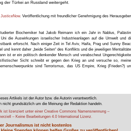
ng der Türkei an Russland weitergeht.
f
JusticeNow
. Veröffentlichung mit freundlicher Genehmigung des Herausgebe
tudierter Biochemiker hat Jakob Reimann ich ein Jahr in Nablus, Palästi
 Uni die Auswirkungen israelischer Industrieanlagen auf die Umwelt und d
tbank erforscht. Nach einiger Zeit in Tel Aviv, Haifa, Prag und Sunny Bea
rael und kennt daher „beide Seiten“ des Konflikts und die jeweiligen Mentalität
kann ist er ein politisch denkender Mensch und verabscheut Ungerechtigkeit
azifistischer Sicht schreibt er gegen den Krieg an und versuche so, mein
Themenschwerpunkte sind Terrorismus, das US Empire, Krieg (Frieden?) u
ieses Artikels ist der Autor bzw. die Autorin verantwortlich.
 nicht grundsätzlich um die Meinung der Redaktion handeln.
k ist lizenziert unter einer Creative Commons Namensnennung –
rziell – Keine Bearbeitungen 4.0 International Lizenz.
er Journalismus ist nicht kostenlos
 kleine Spenden können helfen Großes zu veröffentlichen!