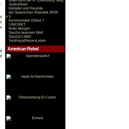
Israel Büro der R. Luxemburg Stiftg.
F-
JusticeNow!
Kämpfer und Freunde
der Spanischen Republik 36/39
e.V.
el
Kommunisten Online †
in
LINKSNET
en
Roter Morgen
Sascha Iwanows Welt
Sascha’s Welt
YeniHayat/NeuesLeben
American Rebel
nd
nd