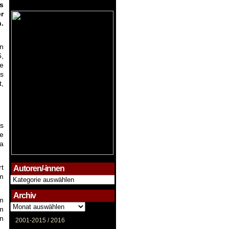
s
r
.
en
6,
ie
s
t,
s
e
a
rt
Autoren/-innen
m
Autoren/-
innen
Archiv
em
Archiv
m
en
2001-2015 /
2016