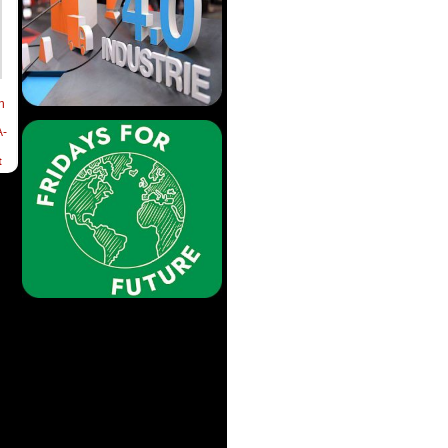
h
-
t