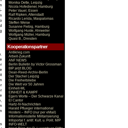
Monika Oette, Leipzig
n
Nicola Hofediener, Hamburg
S-
Peter Vauel, Essen
Ralf Ripken, Altenstadt
en
Ricardo Lerida, Maspalomas
So
Steffen Weise
ld
Susanne Fiebig, Hamburg
ng
Wolfgang Huste, Ahrweiler
Wolfgang Müller, Hamburg
Quasi B., Dresden
Kooperationspartner
Antikrieg.com
n.
Arbeit-Zukunft
de
ANF NEWS
er
Berlin Bulletin by Victor Grossman
BIP jetzt BLOG
e
Dean-Reed-Archiv-Berlin
it
Der Stachel Leipzig
n
Die Freiheitsliebe
Die Welt vor 50 Jahren
er
Einheit-ML
er
EINHEIT & KAMPF
e
Egers Worte – Der Schwarze Kanal
e,
El Cantor
Hartz-IV-Nachrichten
n
Harald Pflueger international
n
Hosteni – INFO (nur per eMail)
Informationsstelle Militarisierung
Infoportal f. antif. Kult. u. Polit. M/P
ls
INFO-WELT