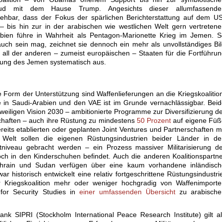
ud mit dem Hause Trump. Angesichts dieser allumfassende
ziehbar, dass der Fokus der spärlichen Berichterstattung auf dem U
t – bis hin zur in der arabischen wie westlichen Welt gern vertreten
abien führe in Wahrheit als Pentagon-Marionette Krieg im Jemen. 
auch sein mag, zeichnet sie dennoch ein mehr als unvollständiges Bi
 all der anderen – zumeist europäischen – Staaten für die Fortführu
ung des Jemen systematisch aus.
e Form der Unterstützung sind Waffenlieferungen an die Kriegskoalitio
e in Saudi-Arabien und den VAE ist im Grunde vernachlässigbar. Bei
eiligen Vision 2030 – ambitionierte Programme zur Diversifizierung d
chaften – auch ihre Rüstung zu mindestens
50 Prozent
auf eigene Füß
ereits etablierten oder geplanten Joint Ventures und Partnerschaften m
Welt sollen die eigenen Rüstungsindustrien beider Länder in de
tniveau gebracht werden – ein Prozess massiver Militarisierung d
och in den Kinderschuhen befindet. Auch die anderen Koalitionspartn
ahrain und Sudan verfügen über eine kaum vorhandene inländisch
r historisch entwickelt eine relativ fortgeschrittene Rüstungsindustri
r Kriegskoalition mehr oder weniger hochgradig von Waffenimporte
 for Security Studies in
einer umfassenden Übersicht
zu arabische
nk SIPRI (Stockholm International Peace Research Institute) gilt a