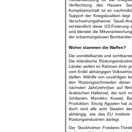
Verflechtung des Hauses Sa
Komplizenschaft ist es nachvoll
Support der Kriegskoalition lieg
Verschwörungstheorie, Saudi-Ar
verständlich diese US-Fixierung 
und blendet die Mitverantwortung
der erbarmungslosen Bombardier
.
Woher stammen die Waffen?
Die unmittelbarste und sichtbarst
Die inländische Rüstungsindustri
Länder wollen im Rahmen ihrer jew
vom Erdöl abhängigen Volkswirts
stellen. Mithilfe von unzähligen b
den Rüstungsschmieden dieser 
nächsten Jahr(zehnt)en auf Wel
Arabischen Halbinsel, der sich n
Jordanien, Marokko, Kuwait, B
Produktion. Einzig Ägypten hat zwa
doch sind alle acht Staaten de
abhängig, wie das EU Institute
Rüstungsindustrien darlegt.
Der Stockholmer Friedens-Thinkta