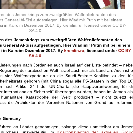
hren des Jemenkriegs zum zweitgrößten Waffenlieferanten des
rs General Al-Sisi aufgestiegen. Hier Wladimir Putin mit bei einem
Sisi in Kairoim Dezember 2017. By kremlin.ru, licensed under CC BY-
SA 4.0.
ren des Jemenkriegs zum zweitgrößten Waffenlieferanten des
s General Al-Sisi aufgestiegen. Hier Wladimir Putin mit bei einem
si in Kairoim Dezember 2017. By
kremlin.ru
,
licensed under
CC BY-
SA 4.0
.
 Lieferungen nach Jordanien auch Israel auf der Liste befindet – neb
gierung der arabischen Welt Israel auch nur als Land an. Auch ist 
n vier Waffenexporteure an die Saudi-Emirate-Koalition zu den fü
herheitsrats gehören (mit China sogar alle P5-Staaten in den Top 10
n nach Artikel 24 I der UN-Charta „die Hauptverantwortung für di
r internationalen Sicherheit“ übertragen wurden, haben im Jemen al
 humanitäre Katastrophe der Welt“ produziert – nicht zuletzt ei
 dass die Architektur der Vereinten Nationen von Grund auf reformie
in Germany
sfuhren an Länder genehmigen, solange diese unmittelbar am Jemen
es durchaus unzweideutig im
Koalitionsvertrag der aktuellen GroK