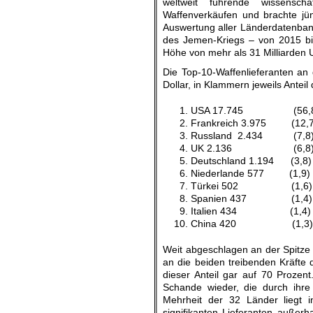
weltweit führende wissensch
Waffenverkäufen und brachte jü
Auswertung aller Länderdatenbank
des Jemen-Kriegs – von 2015 bis
Höhe von mehr als 31 Milliarden 
Die Top-10-Waffenlieferanten an 
Dollar, in Klammern jeweils Antei
USA 17.745 (56,8
Frankreich 3.975 (12,7
Russland 2.434 (7,8
UK 2.136 (6,8
Deutschland 1.194 (3,8)
Niederlande 577 (1,9)
Türkei 502 (1,6)
Spanien 437 (1,4)
Italien 434 (1,4)
China 420 (1,3)
Weit abgeschlagen an der Spitze 
an die beiden treibenden Kräfte d
dieser Anteil gar auf 70 Prozent.
Schande wieder, die durch ihr
Mehrheit der 32 Länder liegt 
signifikanten Lieferanten außer