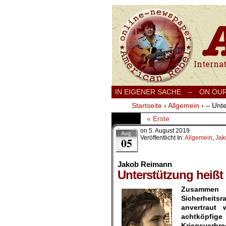
International
IN EIGENER SACHE
–
ON OU
Startseite
›
Allgemein
›
– Unte
« Erste
on
5. August 2019
Aug.
Veröffentlicht In:
Allgemein
,
Jak
05
Jakob Reimann
Unterstützung heißt
Zusammen m
Sicherheits
anvertraut
achtköpfig
Kriegsverbr