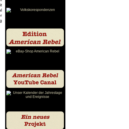
it
al
er
ng