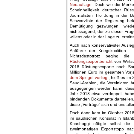
Neuauflage
. Doch wie die Merke
Scheinheiligkeit deutscher Rüs
Journalisten Tilo Jung in der 
Schwarzliste der Regierung bef
Demütigung gezwungen, wied
nichtssagend, der zu dieser Frage 
willens oder in der Lage zu ermit
Auch nach konservativster Ausleg
Anführer der Kriegskoalition – 
Nichtsdestotrotz beging di
Rüstengsexportbericht
von Wirtsc
2018 Rüstungsexporte nach Sau
Millionen Euro im gesamten Vorj
dem Spiegel vorliegt
, hieß es im
Saudi-Arabien, die Vereinigten
ausgegangen werden kann, dass 
Jahr 2018 etwa verdoppelt haben
bindenden Dokumente darstellen
diese „Verträge“ sich und uns alle
Doch dann kam im Oktober 2018 
im saudischen Konsulat in Istan
Khashoggi nötigte selbst die
zweimonatigen Exportstopp na