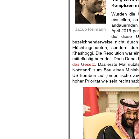
Komplizen in
Würden die U
einstellen, s
andauernden 
Jacob Reimann
April 2019 pa
die diese U
bezeichnenderweise nicht durch
Flüchtlingsbooten, sondern d
Khashoggi. Die Resolution war ein
mittelfristig beendet. Doch Donal
das Gesetz
. Das erste Mal nutzte
Notstand“ zum Bau eines Miniab
US-Bomben auf jemenitische Zivi
hoher Priorität wie sein rechtsna