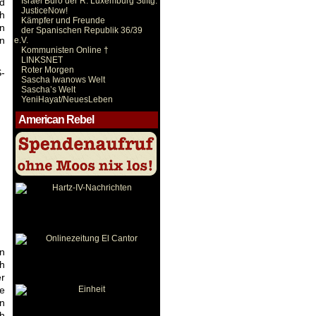
Israel Büro der R. Luxemburg Stiftg.
d
JusticeNow!
h
Kämpfer und Freunde
en
der Spanischen Republik 36/39
in
e.V.
Kommunisten Online †
LINKSNET
Roter Morgen
S-
Sascha Iwanows Welt
Sascha’s Welt
YeniHayat/NeuesLeben
American Rebel
en
ch
er
e
n
ch