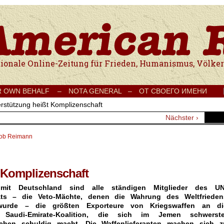
e Onlinezeitung für Frieden, Humanismus, Völkerverständigung und Kul
R OWN BEHALF –
NOTA GENERAL –
ОТ СВОЕГО ИМЕНИ
rstützung heißt Komplizenschaft
Nächster ›
ob Reimann
 Komplizenschaft
it Deutschland sind alle ständigen Mitglieder des UN
rats – die Veto-Mächte, denen die Wahrung des Weltfrieden
 wurde – die größten Exporteure von Kriegswaffen an di
e Saudi-Emirate-Koalition, die sich im Jemen schwerste
echen schuldig macht. Die Waffenlieferanten machen sich z