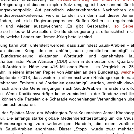
l-Regierung mit diesem simplen Satz umging, ist bezeichnend für d
tungsexportpolitik. Auf periodisch wiederkehrendes Nachbohren de
Bundespressekonferenz, welche Länder sich denn auf dieser Jemen
änden, sah sich Regierungssprecher Steffen Seibert in regelrecht
er und wieder auszuweichen: „Es gibt Gespräche“,
so Seiber
so hilflos wirkt wie selten. Die Bundesregierung ist offensichtlich nic
teln, welche Länder am Jemen-Krieg beteiligt sind.
ung kann wohl unterstellt werden, dass zumindest Saudi-Arabien – a
an diesem Krieg, den es anführt, auch „unmittelbar beteiligt“ is
e Bundesregierung eklatanten Wortbruch und genehmigte lau
haftsminister Peter Altmaier (CDU) allein in den ersten drei Quartal
di-Arabien in Höhe von 416 Millionen Euro – im Vergleich zu 25
ahr. In einem internen Papier von Altmaier an den Bundestag,
welche
 September 2018, dass weitere „millionenschwere Rüstungsexporte na
 Arabischen Emirate und Jordanien genehmigt“ wurden, weshalb dav
sich allein die Genehmigungen nach Saudi-Arabien im ersten GroKo
. Wenn Koalitionsverträge keine zumindest in der Tendenz rechtli
, können die Parteien die Scharade wochenlanger Verhandlungen üb
n einfach ersparen.
der Splatter-Mord am Washington-Post-Kolumnisten Jamal Khashogg
bul. Die anfangs starke globale Medienberichterstattung um die Cau
 Bundesregierung zum widerwilligen Handeln, die einen zunächs
ch Saudi-Arabien anordnete. Dieser „Stopp“ wurde zwar mehrfac