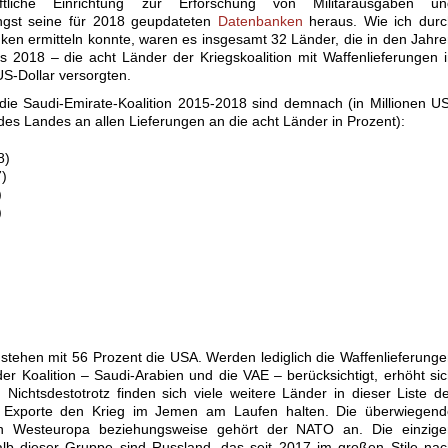
aftliche Einrichtung zur Erforschung von Militärausgaben un
ngst seine für 2018 geupdateten
Datenbanken
heraus. Wie ich durc
en ermitteln konnte, waren es insgesamt 32 Länder, die in den Jahr
 2018 – die acht Länder der Kriegskoalition mit Waffenlieferungen 
US-Dollar versorgten.
die Saudi-Emirate-Koalition 2015-2018 sind demnach (in Millionen U
l des Landes an allen Lieferungen an die acht Länder in Prozent):
)
)
)
)
stehen mit 56 Prozent die USA. Werden lediglich die Waffenlieferung
er Koalition – Saudi-Arabien und die VAE – berücksichtigt, erhöht si
 Nichtsdestotrotz finden sich viele weitere Länder in dieser Liste d
e Exporte den Krieg im Jemen am Laufen halten. Die überwiegend
in Westeuropa beziehungsweise gehört der NATO an. Die einzige
halb dieser Gruppe sind Russland, das seit 2017 im großen Stile na