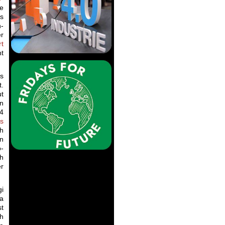
ie
s
-
er
t
ht
ls
t.
t
en
4
s
ch
on
-
ch
er
i
sa
t
h