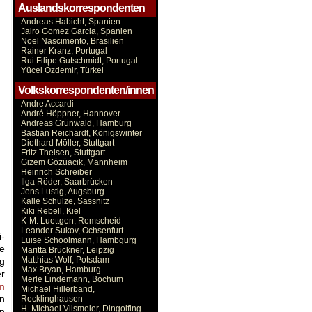
Auslandskorrespondenten
Andreas Habicht, Spanien
Jairo Gomez Garcia, Spanien
Noel Nascimento, Brasilien
Rainer Kranz, Portugal
Rui Filipe Gutschmidt, Portugal
Yücel Özdemir, Türkei
Volkskorrespondenten/innen
Andre Accardi
André Höppner, Hannover
Andreas Grünwald, Hamburg
Bastian Reichardt, Königswinter
Diethard Möller, Stuttgart
Fritz Theisen, Stuttgart
Gizem Gözüacik, Mannheim
Heinrich Schreiber
Ilga Röder, Saarbrücken
Jens Lustig, Augsburg
Kalle Schulze, Sassnitz
Kiki Rebell, Kiel
K-M. Luettgen, Remscheid
Leander Sukov, Ochsenfurt
-
Luise Schoolmann, Hambgurg
e
Maritta Brückner, Leipzig
Matthias Wolf, Potsdam
ng
Max Bryan, Hamburg
r
Merle Lindemann, Bochum
am
Michael Hillerband,
n
Recklinghausen
H. Michael Vilsmeier, Dingolfing
n