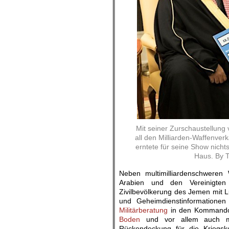
Mit seiner Zurschaustellung
all den Milliarden-Waffenverk
erntete für seine Show nich
Haus. By T
Neben multimilliardenschweren 
Arabien und den Vereinigten 
Zivilbevölkerung des Jemen mit Lu
und Geheimdienstinformationen 
Militärberatung
in den Kommandoz
Boden
und vor allem auch mit 
Rückendeckung für die Kriegsk