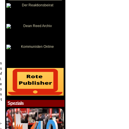
en
es
nf
).
e
so
n
rt
Spezials
-
o-