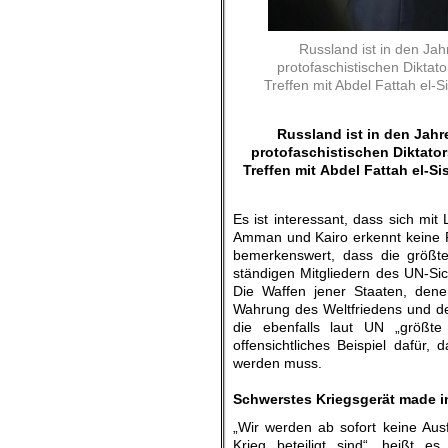
Russland ist in den Ja
protofaschistischen Diktato
Treffen mit Abdel Fattah el-
Russland ist in den Jah
protofaschistischen Diktator
Treffen mit
Abdel Fattah el-Si
Es ist interessant, dass sich mit
Amman und Kairo erkennt keine Re
bemerkenswert, dass die größte
ständigen Mitgliedern des UN-Sic
Die Waffen jener Staaten, dene
Wahrung des Weltfriedens und de
die ebenfalls laut UN „größte
offensichtliches Beispiel dafür,
werden muss.
.
Schwerstes Kriegsgerät made 
„Wir werden ab sofort keine Au
Krieg beteiligt sind“, heißt 