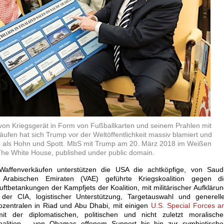
 von Kriegsgerät in Form von Fußballkarten und seinem Prahlen mit
äufen hat sich Trump vor der Weltöffentlichkeit massiv blamiert und
ts als Hohn und Spott. MbS mit Trump am 20. März 2018 im Weißen
he White House, published under public domain.
Waffenverkäufen unterstützen die USA die achtköpfige, von Saudi
Arabischen Emiraten (VAE) geführte Kriegskoalition gegen di
ftbetankungen der Kampfjets der Koalition, mit militärischer Aufkläru
der CIA, logistischer Unterstützung, Targetauswahl und generelle
entralen in Riad und Abu Dhabi, mit einigen
U.S. Special Forces 
der diplomatischen, politischen und nicht zuletzt moralische
oalition – von Obamas offenem Support bis hin zur symbiotische