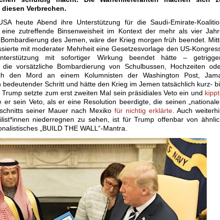
 diesen Verbrechen.
SA heute Abend ihre Unterstützung für die Saudi-Emirate-Koalitio
o eine zutreffende Binsenweisheit im Kontext der mehr als vier Jah
Bombardierung des Jemen, wäre der Krieg morgen früh beendet. Mit
ssierte mit moderater Mehrheit eine Gesetzesvorlage den US-Kongres
nterstützung mit sofortiger Wirkung beendet hätte – getrigger
 die vorsätzliche Bombardierung von Schulbussen, Hochzeiten ode
urch den Mord an einem Kolumnisten der Washington Post, Jama
 bedeutender Schritt und hätte den Krieg im Jemen tatsächlich kurz- b
d Trump setzte zum erst zweiten Mal sein präsidiales Veto ein und
kipp
 er sein Veto, als er eine Resolution beerdigte, die seinen „national
schnitts seiner Mauer nach Mexiko
für nichtig erklärte
. Auch weiterh
list*innen niederregnen zu sehen, ist für Trump offenbar von ähnli
tionalistisches „BUILD THE WALL“-Mantra.