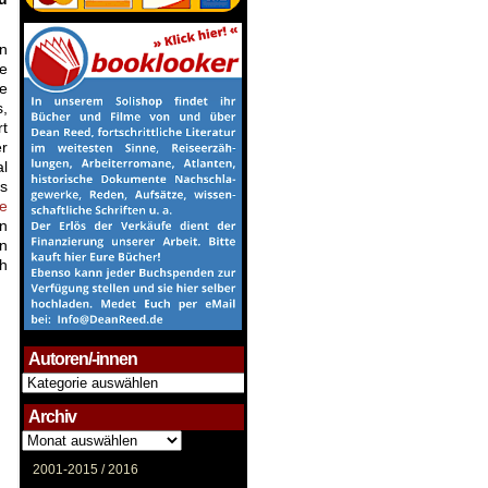
n
re
te
s,
t
r
l
is
te
en
in
ch
Autoren/-innen
Autoren/-
innen
Archiv
Archiv
2001-2015 /
2016