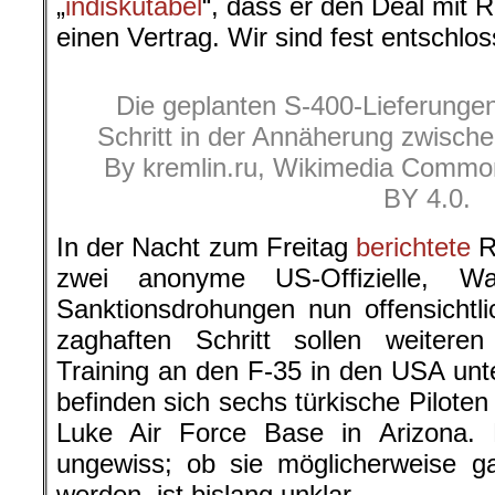
„
indiskutabel
“, dass er den Deal mit R
einen Vertrag. Wir sind fest entschlos
Die geplanten S-400-Lieferungen
Schritt in der Annäherung zwisch
By kremlin.ru, Wikimedia Commo
BY 4.0.
In der Nacht zum Freitag
berichtete
R
zwei anonyme US-Offizielle, W
Sanktionsdrohungen nun offensichtl
zaghaften Schritt sollen weiteren
Training an den F-35 in den USA un
befinden sich sechs türkische Piloten
Luke Air Force Base in Arizona. 
ungewiss; ob sie möglicherweise g
werden, ist bislang unklar.