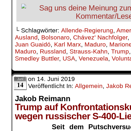
└ Schlagwörter:
Allende-Regierung
,
Amer
Ausland
,
Bolsonaro
,
Chávez' Nachfolger
,
Juan Guaidó
,
Karl Marx
,
Maduro
,
Marione
Maduro
,
Russland
,
Strauss-Kahn
,
Trump
Smedley Buttler
,
USA
,
Venezuela
,
Volunt
on
14. Juni 2019
Juni
14
Veröffentlicht In:
Allgemein
,
Jakob R
Jakob Reimann
Trump auf Konfrontationsk
wegen russischer S-400-Li
Seit dem Putschversu