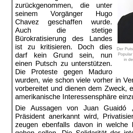
zurückgenommen, die unter
seinem Vorgänger Hugo
Chavez geschaffen wurde.
Auch die stetige
Bürokratisierung des Landes
ist zu kritisieren. Doch dies
Der Puts
darf kein Grund sein, nun
Popular
in d
einen Putsch zu unterstützen.
Die Proteste gegen Maduro
wurden, wie schon viele vorher in V
vorbereitet und dienen dem Zweck, ei
amerikanische Interessensphäre einzu
Die Aussagen von Juan Guaidó ,
Präsident anerkannt wird, Privatisi
zeugen ebenfalls davon in welche 
gehen sollen. Die Solidarität der in