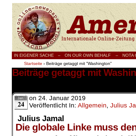
Internationale Onlinezeitung für Frieden
IN EIGENER SACHE
–
ON OUR OWN BEHALF –
NOTA
Startseite
›
Beiträge getaggt mit "Washington"
Beiträge getaggt mit Washi
2 Ergebnisse.
on
24. Januar 2019
Jan.
24
Veröffentlicht In:
Allgemein
,
Julius J
Julius Jamal
Die globale Linke muss de