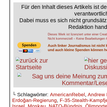
Für den Inhalt dieses Artikels ist d
verantwortlic
Dabei muss es sich nicht grundsätz
Redaktion hand
Dieses Werk ist lizenziert unter einer C
Nicht kommerziell – Keine Bearbeitungen 4.
Auch linker Journalismus ist nicht 
und auch kleine Spenden können he
└ Schlagwörter:
AmericanRebel
,
Andrew 
Erdoğan-Regierung
,
F-35-Stealth-Kampfj
Israel
,
Moskau
,
NATO-Bündnis
,
Ölimport