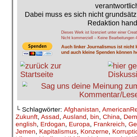
verantwortlic
Dabei muss es sich nicht grundsätz
Redaktion hand
Dieses Werk ist lizenziert unter einer C
Nicht kommerziell – Keine Bearbeitungen 4.
Auch linker Journalismus ist nicht 
und auch kleine Spenden können he
└ Schlagwörter:
Afghanistan
,
AmericanRe
Zukunft
,
Assad
,
Ausland
,
bin
,
China
,
Demo
english
,
Erdogan
,
Europa
,
Frankreich
,
Ge
Jemen
,
Kapitalismus
,
Konzerne
,
Korrupti