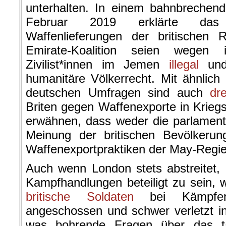
unterhalten. In einem bahnbrechen
Februar 2019 erklärte das 
Waffenlieferungen der britischen 
Emirate-Koalition seien wegen 
Zivilist*innen im Jemen
illegal
und
humanitäre Völkerrecht. Mit ähnlic
deutschen Umfragen sind auch
dr
Briten gegen Waffenexporte in Kriegs
erwähnen, dass weder die parlament
Meinung der britischen Bevölkerun
Waffenexportpraktiken der May-Regi
Auch wenn London stets abstreitet,
Kampfhandlungen beteiligt zu sein,
britische Soldaten
bei Kämpfen 
angeschossen und schwer verletzt i
was bohrende Fragen über das t