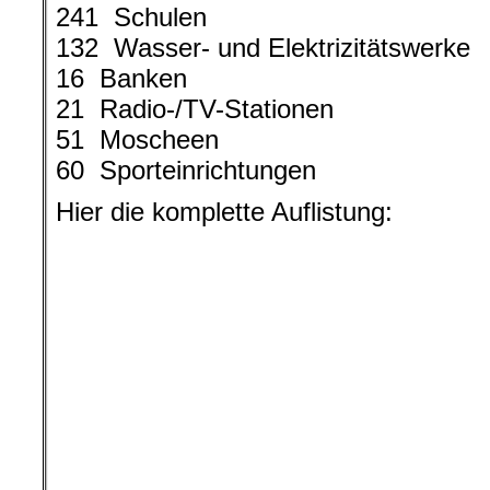
241 Schulen
132 Wasser- und Elektrizitätswerke
16 Banken
21 Radio-/TV-Stationen
51 Moscheen
60 Sporteinrichtungen
Hier die komplette Auflistung:
Einige Kategorien ziviler Ziele
Emirate-Koalition in 1609 Tag
Jemenkriegs bombardiert ha
Project. Screengrab tak
Einige Kategorien ziviler Ziele, d
Koalition in 1609 Tagen des an
bombardiert haben. © Yemen Data P