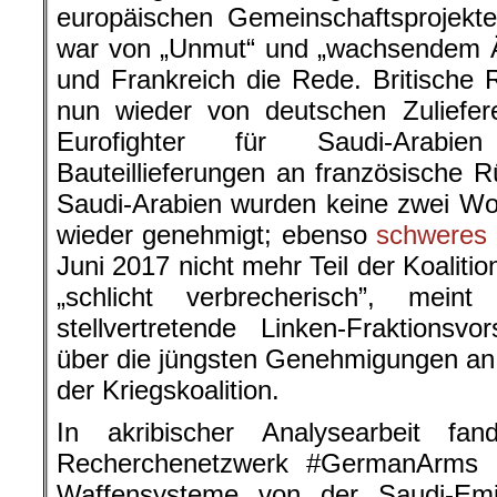
europäischen Gemeinschaftsprojekte
war von „Unmut“ und „wachsendem Ä
und Frankreich die Rede. Britische
nun wieder von deutschen Zuliefer
Eurofighter für Saudi-Arab
Bauteillieferungen an französische R
Saudi-Arabien wurden keine zwei W
wieder genehmigt; ebenso
schweres 
Juni 2017 nicht mehr Teil der Koaliti
„schlicht verbrecherisch”, mei
stellvertretende Linken-Fraktionsv
über die jüngsten Genehmigungen an 
der Kriegskoalition.
In akribischer Analysearbeit fa
Recherchenetzwerk #GermanArms 
Waffensysteme von der Saudi-Emi