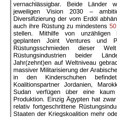
vernachlässigbar. Beide Länder 
jeweiligen Vision 2030 – ambit
Diversifizierung der vom Erdöl abhän
auch ihre Rüstung zu mindestens
50
stellen. Mithilfe von unzähligen 
geplanten Joint Ventures und P
Rüstungsschmieden dieser Wel
Rüstungsindustrien beider Lä
Jahr(zehnt)en auf Weltniveau gebra
massiver Militarisierung der Arabisch
in den Kinderschuhen befind
Koalitionspartner Jordanien, Maro
Sudan verfügen über eine kaum 
Produktion. Einzig Ägypten hat zwar 
relativ fortgeschrittene Rüstungsindu
Staaten der Kriegskoalition mehr od