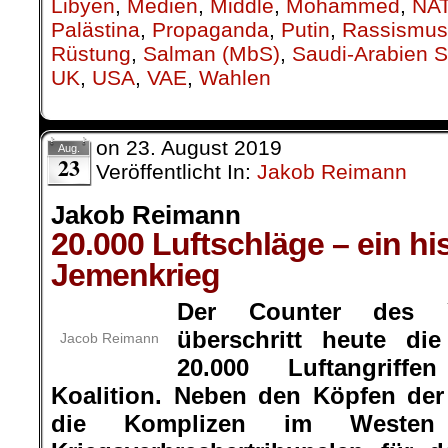
Libyen
,
Medien
,
Middle
,
Mohammed
,
NA
Palästina
,
Propaganda
,
Putin
,
Rassismus
Rüstung
,
Salman (MbS)
,
Saudi-Arabien S
UK
,
USA
,
VAE
,
Wahlen
on
23. August 2019
Aug.
23
Veröffentlicht In:
Jakob Reimann
Jakob Reimann
20.000 Luftschläge – ein hi
Jemenkrieg
Der Counter des 
überschritt heute di
Jacob Reimann
20.000 Luftangriffe
Koalition. Neben den Köpfen der
die Komplizen im Westen v