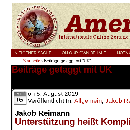
Internationale Onlinezeitung für Frieden
IN EIGENER SACHE
–
ON OUR OWN BEHALF –
NOTA
Startseite
›
Beiträge getaggt mit "UK"
Beiträge getaggt mit UK
4 Ergebnisse.
on
5. August 2019
Aug.
05
Veröffentlicht In:
Allgemein
,
Jakob R
Jakob Reimann
Unterstützung heißt Kompl