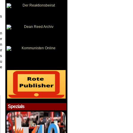
rs
an
er
in
er
us
zu
he
Spezials