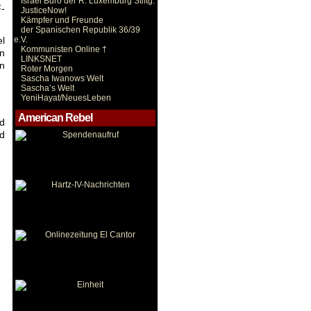
Israel Büro der R. Luxemburg Stiftg.
F-
JusticeNow!
Kämpfer und Freunde
der Spanischen Republik 36/39
e.V.
el
Kommunisten Online †
in
LINKSNET
en
Roter Morgen
Sascha Iwanows Welt
Sascha’s Welt
YeniHayat/NeuesLeben
American Rebel
nd
nd