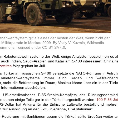
nabwehrsystem gilt als eines der besten der Welt, wenn nicht gar
r Militärparade in Moskau 2009. By Vitaly V. Kuzmin, Wikimedia
ommons, licensed under CC BY-SA 4.0
.
ten Raketenabwehrsysteme der Welt, einige Analysten bezeichnen es a
 auch Indien, Saudi-Arabien und Katar am S-400 interessiert. China h
zweites
folgt geplant im Juli.
s Türkei am russischen S-400 versetzte die NATO-Führung in Aufruh
aketenabwehrsysteme immer auch Radar- und weitreichend
 steht die Befürchtung im Raum, Moskau könne über ein in der Türk
-Informationen abschöpfen.
US-amerikanischer F-35-Stealth-Kampfjets der Rüstungsschmied
 denen einige Teile gar in der Türkei hergestellt werden.
100 F-35-Je
S-Dollar hat Ankara für die türkische Luftwaffe bestellt und mehre
n zur Ausbildung an den F-35 in Arizona, USA stationiert.
-Regierung mit Sanktionen gegen die Türkei, sollte Erdoğan weiter 