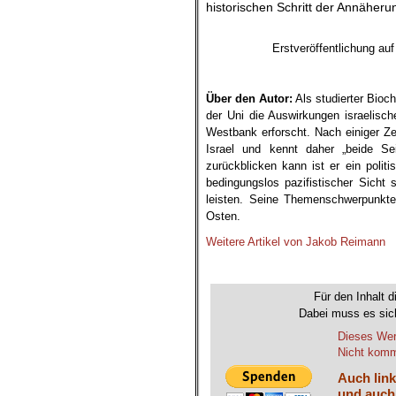
historischen Schritt der Annäheru
.
Erstveröffentlichung au
Über den Autor:
Als studierter Bioc
der Uni die Auswirkungen israelisc
Westbank erforscht. Nach einiger Zei
Israel und kennt daher „beide Sei
zurückblicken kann ist er ein poli
bedingungslos pazifistischer Sicht
leisten. Seine Themenschwerpunkte
Osten.
Weitere Artikel von Jakob Reimann
.
Für den Inhalt d
Dabei muss es sich
Dieses Wer
Nicht komme
Auch link
und auch