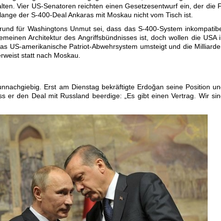
lten. Vier US-Senatoren reichten einen Gesetzesentwurf ein, der die 
olange der S-400-Deal Ankaras mit Moskau nicht vom Tisch ist.
Grund für Washingtons Unmut sei, dass das S-400-System inkompatib
einen Architektur des Angriffsbündnisses ist, doch wollen die USA 
 das US-amerikanische Patriot-Abwehrsystem umsteigt und die Milliard
erweist statt nach Moskau.
unnachgiebig. Erst am Dienstag bekräftigte Erdoğan seine Position u
ss er den Deal mit Russland beerdige: „Es gibt einen Vertrag. Wir si