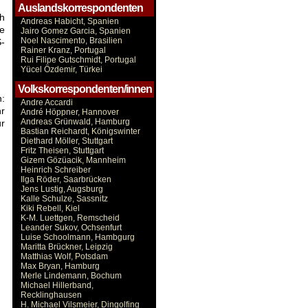
Auslandskorrespondenten
ch
Andreas Habicht, Spanien
e
Jairo Gomez Garcia, Spanien
Noel Nascimento, Brasilien
-
Rainer Kranz, Portugal
Rui Filipe Gutschmidt, Portugal
Yücel Özdemir, Türkei
Volkskorrespondenten/innen
n:
Andre Accardi
r
André Höppner, Hannover
Andreas Grünwald, Hamburg
ur
Bastian Reichardt, Königswinter
Diethard Möller, Stuttgart
Fritz Theisen, Stuttgart
Gizem Gözüacik, Mannheim
Heinrich Schreiber
Ilga Röder, Saarbrücken
Jens Lustig, Augsburg
Kalle Schulze, Sassnitz
Kiki Rebell, Kiel
K-M. Luettgen, Remscheid
Leander Sukov, Ochsenfurt
Luise Schoolmann, Hambgurg
Maritta Brückner, Leipzig
Matthias Wolf, Potsdam
Max Bryan, Hamburg
Merle Lindemann, Bochum
Michael Hillerband,
Recklinghausen
H. Michael Vilsmeier, Dingolfing