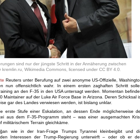
rungen sind nur der jüngste Schritt in der Annäherung zwischen
 kremlin.ru, Wikimedia Commons, licensed under CC BY 4.0.
ete
Reuters unter Berufung auf zwei anonyme US-Offizielle, Washingt
 nun offensichtlich wahr. In einem ersten zaghaften Schritt soll
 Training an den F-35 in den USA untersagt werden. Momentan befind
0 Maintainer auf der Luke Air Force Base in Arizona. Deren Schicksal i
ise gar des Landes verwiesen werden, ist bislang unklar.
die erste Stufe einer Eskalation, an dessen Ende möglicherweise d
ürkei aus dem F-35-Programm steht – was einer ausgemachten Kris
 militärischem Terrain gleichkäme.
ğan wie in der Iran-Frage Trumps Tyrannei kleinbeigibt und di
den Interessen der Trump-Regierung unterwirft – oder ob er de