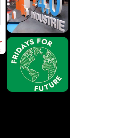
h
-
t