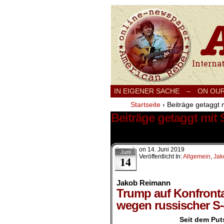
International
IN EIGENER SACHE
–
ON OU
Startseite
›
Beiträge getaggt m
Beiträge getaggt mit 
1 Ergebnis.
on
14. Juni 2019
Juni
Veröffentlicht In:
Allgemein
,
Jak
14
Jakob Reimann
Trump auf Konfront
wegen russischer S-
Seit dem Put