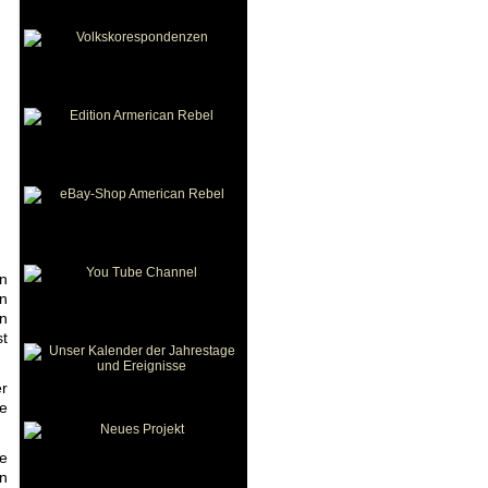
on
en
en
st
er
e
e
n