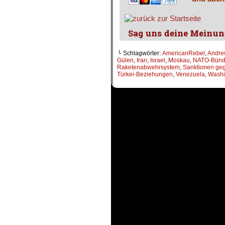
└ Schlagwörter:
AmericanRebel
,
Andre
Gülen
,
Iran
,
Israel
,
Moskau
,
NATO-Bünd
Raketenabwehrsystem
,
Sanktionen geg
Türkei-Beziehungen
,
Venezuela
,
Washi