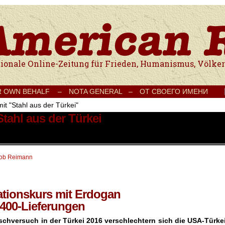
e Onlinezeitung für Frieden, Humanismus, Völkerverständigung und Kul
R OWN BEHALF –
NOTA GENERAL –
ОТ СВОЕГО ИМЕНИ
it "Stahl aus der Türkei"
Stahl aus der Türkei
ob Reimann
ationskurs mit Erdogan
400-Lieferungen
schversuch in der Türkei 2016 verschlechtern sich die USA-Türkei