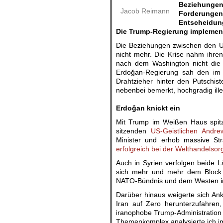
Beziehunge
Jacob Reimann
Forderungen,
Entscheidun
Die Trump-Regierung implement
Die Beziehungen zwischen den US
nicht mehr. Die Krise nahm ihren
nach dem Washington nicht die S
Erdoğan-Regierung sah den im E
Drahtzieher hinter den Putschist
nebenbei bemerkt, hochgradig ille
.
Erdoğan knickt ein
Mit Trump im Weißen Haus spitz
sitzenden
US-Geistlichen Andr
Minister und erhob massive Str
erfolgreich bei der Welthandelsor
Auch in Syrien verfolgen beide L
sich mehr und mehr dem Block
NATO-Bündnis und dem Westen i
Darüber hinaus weigerte sich A
Iran auf Zero herunterzufahren
iranophobe Trump-Administration 
Themenkomplex analysierte ich i