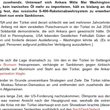
n zusehends. Unterwarf sich Ankara Mitte Mai Washington
 kein iranisches Öl mehr zu importieren, hält es bislang an de
g fest, das russische S-400-Raketenabwehrsystem zu erwerben
iert nun erste Sanktionen.
A und der Türkei sind derart schlecht wie seit mehreren Jahrzehnt
 Anfang mit dem vereitelten Putschversuch in der Türkei im Juli 201
olidarität demonstrierte, die sich Ankara gern gewünscht hätte. D
xil in Pennsylvania, USA lebenden Geistlichen Fethullah Gülen al
en und forderte dessen Auslieferung – Washington lehnte ab. (Es is
gal, Personen aufgrund politischer Verfolgung auszuliefern.)
te sich die Lage dramatisch zu. Um den in der Türkei im Gefängni
ew Brunson
freizupressen, verhängte er Sanktionen gegen türkisch
afzölle auf Aluminium und Stahl aus der Türkei, gegen die Ankar
ganisation klagte
.
änder im Grunde unvereinbare Strategien und Ziele. Die Türkei nähe
 Moskau-Teheran-Damaskus an und entfremdet sich zusehends de
m Allgemeinen.
nkara lange Zeit, der US-Forderung nachzukommen, Ölimporte aus d
, was meiner Ansicht nach der Hauptgrund war, weshalb die extre
die Krise mit der Türkei überhaupt erst zum Showdown brachte (dies
m vergangenen September ausführlich auf den
NachDenkSeiten
).