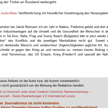
ng der Türkei an Russland weitergeht.
f
JusticeNow
. Veröffentlichung mit freundlicher Genehmigung des Herausgebe
hemiker hat Jakob Reimann ich ein Jahr in Nablus, Palästina gelebt und dort 
her Industrieanlagen auf die Umwelt und die Gesundheit der Menschen in d
t in Tel Aviv, Haifa, Prag und Sunny Beach (Bulgarien) lebt er jetzt wieder 
ten“ des Konflikts und die jeweiligen Mentalitäten recht gut. Soweit 
tisch denkender Mensch und verabscheut Ungerechtigkeiten jeglicher Art. A
 schreibt er gegen den Krieg an und versuche so, meinen keinen Beitrag 
 sind Terrorismus, das US Empire, Krieg (Frieden?) und speziell der Na
ieses Artikels ist der Autor bzw. die Autorin verantwortlich.
 nicht grundsätzlich um die Meinung der Redaktion handeln.
k ist lizenziert unter einer Creative Commons Namensnennung –
rziell – Keine Bearbeitungen 4.0 International Lizenz.
er Journalismus ist nicht kostenlos
 kleine Spenden können helfen Großes zu veröffentlichen!