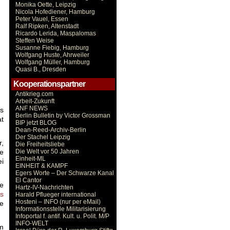
Monika Oette, Leipzig
Nicola Hofediener, Hamburg
Peter Vauel, Essen
Ralf Ripken, Altenstadt
Ricardo Lerida, Maspalomas
Steffen Weise
Susanne Fiebig, Hamburg
Wolfgang Huste, Ahrweiler
Wolfgang Müller, Hamburg
Quasi B., Dresden
Kooperationspartner
Antikrieg.com
Arbeit-Zukunft
ANF NEWS
ls
Berlin Bulletin by Victor Grossman
at
BIP jetzt BLOG
Dean-Reed-Archiv-Berlin
Der Stachel Leipzig
r,
Die Freiheitsliebe
Die Welt vor 50 Jahren
e
Einheit-ML
ei
EINHEIT & KAMPF
Egers Worte – Der Schwarze Kanal
El Cantor
e
Hartz-IV-Nachrichten
ts
Harald Pflueger international
Hosteni – INFO (nur per eMail)
re
Informationsstelle Militarisierung
Infoportal f. antif. Kult. u. Polit. M/P
INFO-WELT
am