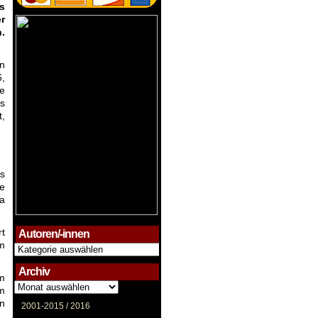
s
r
.
en
6,
ie
s
t,
s
e
a
rt
Autoren/-innen
m
Autoren/-
innen
Archiv
em
Archiv
m
en
2001-2015 /
2016