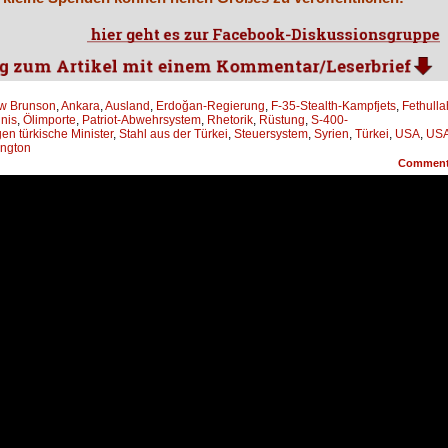
w Brunson
,
Ankara
,
Ausland
,
Erdoğan-Regierung
,
F-35-Stealth-Kampfjets
,
Fethulla
nis
,
Ölimporte
,
Patriot-Abwehrsystem
,
Rhetorik
,
Rüstung
,
S-400-
en türkische Minister
,
Stahl aus der Türkei
,
Steuersystem
,
Syrien
,
Türkei
,
USA
,
USA
ngton
Commen