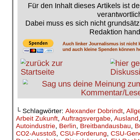
Für den Inhalt dieses Artikels ist d
verantwortlic
Dabei muss es sich nicht grundsätz
Redaktion hand
Auch linker Journalismus ist nicht 
und auch kleine Spenden können he
└ Schlagwörter:
Alexander Dobrindt
,
Allg
Arbeit Zukunft
,
Auftragsvergabe
,
Ausland
Autoindustrie
,
Berlin
,
Breitbandausbau
,
B
CO2-Ausstoß
,
CSU-Forderung
,
CSU-Gene