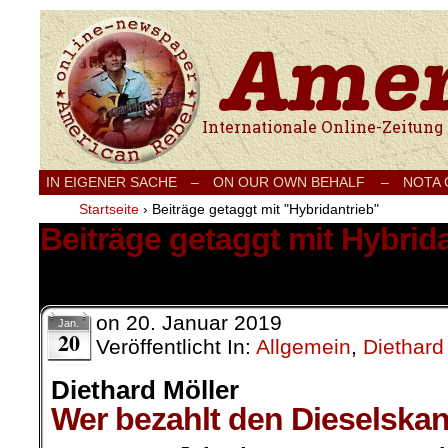
Internationale Onlinezeitung für Frieden
IN EIGENER SACHE
–
ON OUR OWN BEHALF –
NOTA
Startseite
›
Beiträge getaggt mit "Hybridantrieb"
Beiträge getaggt mit Hybrid
2 Ergebnisse.
on
20. Januar 2019
Jan.
20
Veröffentlicht In:
Allgemein
,
Diethard
Diethard Möller
Wer bezahlt den Dieselska