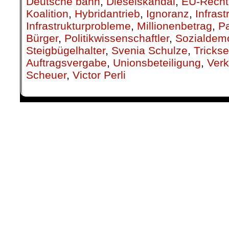
Deutsche bahn
,
Dieselskandal
,
EU-Recht
Koalition
,
Hybridantrieb
,
Ignoranz
,
Infras
Infrastrukturprobleme
,
Millionenbetrag
,
P
Bürger
,
Politikwissenschaftler
,
Sozialdem
Steigbügelhalter
,
Svenia Schulze
,
Trickse
Auftragsvergabe
,
Unionsbeteiligung
,
Verk
Scheuer
,
Victor Perli