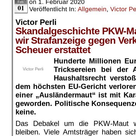
on
1. Februar 2020
Feb.
01
Veröffentlicht In:
Allgemein
,
Victor Pe
Victor Perli
Skandalgeschichte PKW-M
wir Strafanzeige gegen Ver
Scheuer erstattet
Hunderte Millionen Eu
Tricksereien bei der 
Victor Perli
Haushaltsrecht versto
dem höchsten EU-Gericht verlore
einer „Ausländermaut“ ist mit K
geworden. Politische Konsequenze
keine.
Das Debakel um die PKW-Maut wi
bleiben. Viele Amtsträger haben si