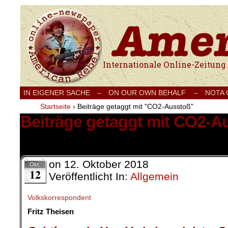
Internationale Onlinezeitung für Frieden
IN EIGENER SACHE
–
ON OUR OWN BEHALF –
NOTA
Startseite
›
Beiträge getaggt mit "CO2-Ausstoß"
Beiträge getaggt mit CO2-A
2 Ergebnisse.
on
12. Oktober 2018
Okt.
12
Veröffentlicht In:
Allgemein
Volkskorrespondent
Fritz Theisen
.