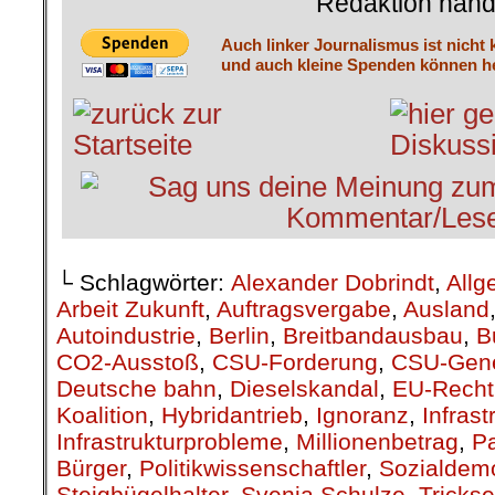
Redaktion hand
Auch linker Journalismus ist nicht 
und auch kleine Spenden können he
└ Schlagwörter:
Alexander Dobrindt
,
Allg
Arbeit Zukunft
,
Auftragsvergabe
,
Ausland
Autoindustrie
,
Berlin
,
Breitbandausbau
,
B
CO2-Ausstoß
,
CSU-Forderung
,
CSU-Gene
Deutsche bahn
,
Dieselskandal
,
EU-Recht
Koalition
,
Hybridantrieb
,
Ignoranz
,
Infras
Infrastrukturprobleme
,
Millionenbetrag
,
P
Bürger
,
Politikwissenschaftler
,
Sozialdem
Steigbügelhalter
,
Svenia Schulze
,
Trickse