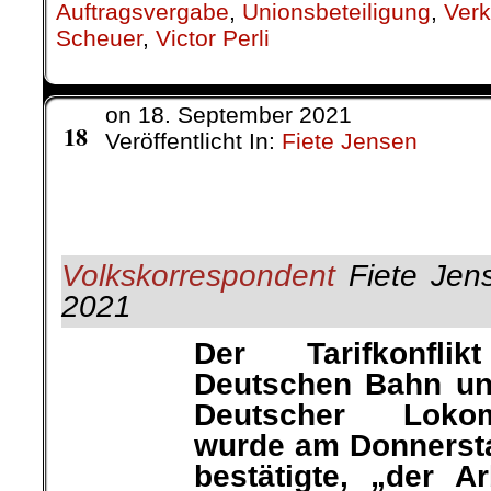
Auftragsvergabe
,
Unionsbeteiligung
,
Verk
Scheuer
,
Victor Perli
on
18. September 2021
Sep.
18
Veröffentlicht In:
Fiete Jensen
Volkskorrespondent
Fiete Jen
2021
Der Tarifkonfl
Deutschen Bahn un
Fiete Jensen
Deutscher Lokom
wurde am Donnerst
bestätigte, „der Arbe
angekündigt um 2.00 Uhr