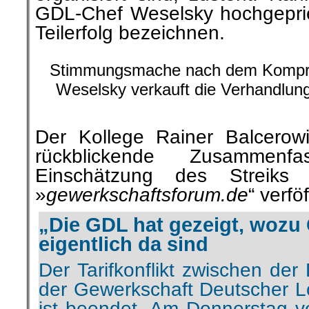
Stimmungsmache nach dem Kompr
Weselsky verkauft die Verhandlung
Bild: GDL
Der Kollege Rainer Balcerow
rückblickende Zusammen
Einschätzung des Streiks
»
gewerkschaftsforum.de
“ verföf
„Die GDL hat gezeigt, wozu
eigentlich da sind
Der Tarifkonflikt zwischen de
der Gewerkschaft Deutscher L
ist beendet. Am Donnerstag 
Vorsitzende Claus We
Personalvorstand Martin