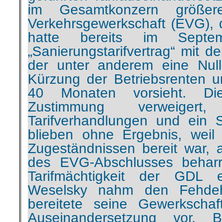
hatte bereits im Sept
„Sanierungstarifvertrag“ mit 
der unter anderem eine Null
Kürzung der Betriebsrenten u
40 Monaten vorsieht. D
Zustimmung verweigert
Tarifverhandlungen und ein S
blieben ohne Ergebnis, weil
Zugeständnissen bereit war,
des EVG-Abschlusses beharr
Tarifmächtigkeit der GDL e
Weselsky nahm den Fehde
bereitete seine Gewerkscha
Auseinandersetzung vor. B
erfolgreichen Kampagne zur Mi
bisher nicht von der GDL vert