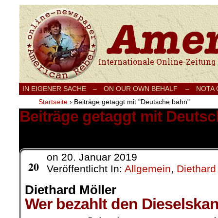
Internationale Onlinezeitung für Frieden
IN EIGENER SACHE
–
ON OUR OWN BEHALF –
NOTA
Startseite
›
Beiträge getaggt mit "Deutsche bahn"
Beiträge getaggt mit Deuts
3 Ergebnisse.
on
20. Januar 2019
Jan.
20
Veröffentlicht In:
Allgemein
,
Diethard
Diethard Möller
Wer bezahlt den Dieselska