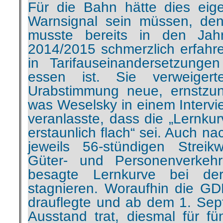
musste bereits in den Ja
2014/2015 schmerzlich erfahr
in Tarifauseinandersetzunge
essen ist. Sie verweige
Urabstimmung neue, ernstzu
was Weselsky in einem Interv
veranlasste, dass die „Lernku
erstaunlich flach“ sei. Auch n
jeweils 56-stündigen Strei
Güter- und Personenverkeh
besagte Lernkurve bei de
stagnieren. Woraufhin die G
drauflegte und ab dem 1. Sep
Ausstand trat, diesmal für fü
gesamten Güter- und Per
Versuch, diesen Streik durc