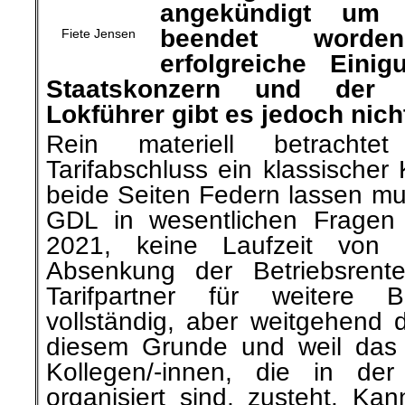
worden“. Doch eine erfo
zwischen dem Staatsk
Gewerkschaft der Lokführer g
Rein materiell betrachte
Tarifabschluss ein klassische
beide Seiten Federn lassen mu
GDL in wesentlichen Fragen 
2021, keine Laufzeit von
Absenkung der Betriebsrent
Tarifpartner für weitere B
vollständig, aber weitgehend 
diesem Grunde und weil das 
Kollegen/-innen, die
in der 
organisiert
sind, zusteht.
Kann
GDL-Chef Weselsky
hochgepr
Teilerfolg bezeichnen.