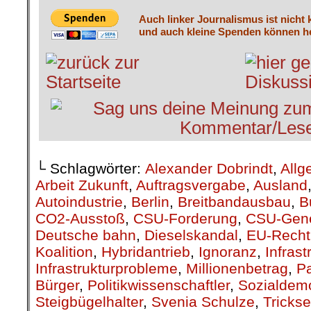
Auch linker Journalismus ist nicht 
und auch kleine Spenden können he
└ Schlagwörter:
Alexander Dobrindt
,
Allg
Arbeit Zukunft
,
Auftragsvergabe
,
Ausland
Autoindustrie
,
Berlin
,
Breitbandausbau
,
B
CO2-Ausstoß
,
CSU-Forderung
,
CSU-Gene
Deutsche bahn
,
Dieselskandal
,
EU-Recht
Koalition
,
Hybridantrieb
,
Ignoranz
,
Infras
Infrastrukturprobleme
,
Millionenbetrag
,
P
Bürger
,
Politikwissenschaftler
,
Sozialdem
Steigbügelhalter
,
Svenia Schulze
,
Trickse