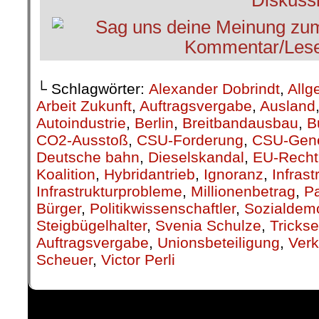
└ Schlagwörter:
Alexander Dobrindt
,
Allg
Arbeit Zukunft
,
Auftragsvergabe
,
Ausland
Autoindustrie
,
Berlin
,
Breitbandausbau
,
B
CO2-Ausstoß
,
CSU-Forderung
,
CSU-Gene
Deutsche bahn
,
Dieselskandal
,
EU-Recht
Koalition
,
Hybridantrieb
,
Ignoranz
,
Infras
Infrastrukturprobleme
,
Millionenbetrag
,
P
Bürger
,
Politikwissenschaftler
,
Sozialdem
Steigbügelhalter
,
Svenia Schulze
,
Trickse
Auftragsvergabe
,
Unionsbeteiligung
,
Verk
Scheuer
,
Victor Perli