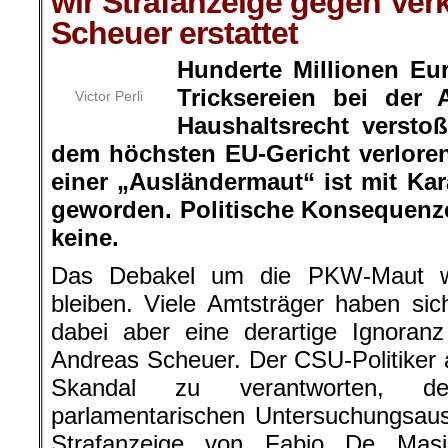
wir Strafanzeige gegen Ver
Scheuer erstattet
Hunderte Millionen Eu
Tricksereien bei der 
Victor Perli
Haushaltsrecht versto
dem höchsten EU-Gericht verlore
einer „Ausländermaut“ ist mit K
geworden. Politische Konsequenze
keine.
Das Debakel um die PKW-Maut wi
bleiben. Viele Amtsträger haben si
dabei aber eine derartige Ignoran
Andreas Scheuer. Der CSU-Politiker
Skandal zu verantworten, de
parlamentarischen Untersuchungsau
Strafanzeige von Fabio De Mas