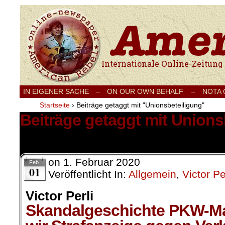
Internationale Onlinezeitung für Frieden
IN EIGENER SACHE
–
ON OUR OWN BEHALF –
NOTA
Startseite
›
Beiträge getaggt mit "Unionsbeteiligung"
Beiträge getaggt mit Unions
1 Ergebnis.
on
1. Februar 2020
Feb.
01
Veröffentlicht In:
Allgemein
,
Victor Pe
Victor Perli
Skandalgeschichte PKW-M