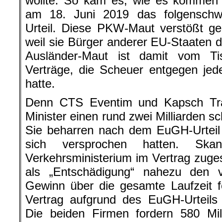
wollte. So kam es, wie es kommen 
am 18. Juni 2019 das folgenschw
Urteil. Diese PKW-Maut verstößt g
weil sie Bürger anderer EU-Staaten di
Ausländer-Maut ist damit vom Ti
Verträge, die Scheuer entgegen jed
hatte.
Denn CTS Eventim und Kapsch Tra
Minister einen rund zwei Milliarden 
Sie beharren nach dem EuGH-Urteil
sich versprochen hatten. Skan
Verkehrsministerium im Vertrag zuges
als „Entschädigung“ nahezu den v
Gewinn über die gesamte Laufzeit 
Vertrag aufgrund des EuGH-Urteils
Die beiden Firmen fordern 580 Mil