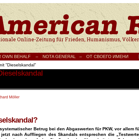
e Onlinezeitung für Frieden, Humanismus, Völkerverständigung und Kul
R OWN BEHALF –
NOTA GENERAL –
ОТ СВОЕГО ИМЕНИ
mit "Dieselskandal"
Dieselskandal
thard Möller
selskandal?
 systematischer Betrug bei den Abgaswerten für PKW, vor allem fü
 jetzt nach Auffliegen des Skandals entsprechen die „Testwerte