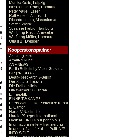
Monika Oette, Leipzig
Nicola Hofediener, Hamburg
Peter Vauel, Essen
Ralf Ripken, Altenstadt
Ricardo Lerida, Maspalomas
Steffen Weise
e
Susanne Fiebig, Hamburg
ie
Wolfgang Huste, Ahrweiler
Wolfgang Müller, Hamburg
EU
Quasi B., Dresden
ei
ke
Kooperationspartner
Antikrieg.com
Arbeit-Zukunft
r
ANF NEWS
8)
Berlin Bulletin by Victor Grossman
BIP jetzt BLOG
Dean-Reed-Archiv-Berlin
Der Stachel Leipzig
it
Die Freiheitsliebe
l.
Die Welt vor 50 Jahren
en
Einheit-ML
en
EINHEIT & KAMPF
Egers Worte – Der Schwarze Kanal
t
El Cantor
n
Hartz-IV-Nachrichten
t
Harald Pflueger international
Hosteni – INFO (nur per eMail)
se
Informationsstelle Militarisierung
uf
Infoportal f. antif. Kult. u. Polit. M/P
h-
INFO-WELT