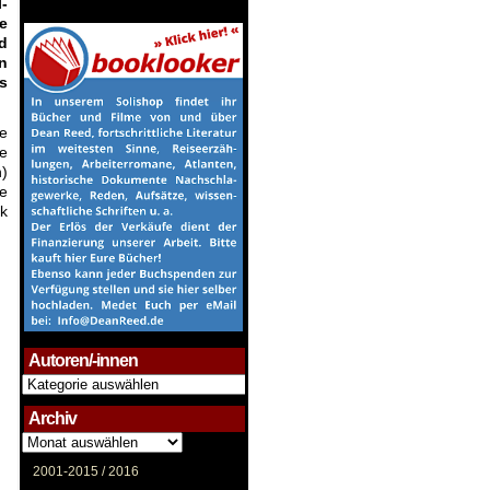
-
e
d
n
s
e
ie
n)
he
nk
Autoren/-innen
Autoren/-
innen
Archiv
Archiv
2001-2015 /
2016