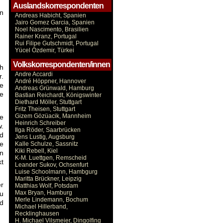
Auslandskorrespondenten
on
Andreas Habicht, Spanien
Jairo Gomez Garcia, Spanien
Noel Nascimento, Brasilien
Rainer Kranz, Portugal
Rui Filipe Gutschmidt, Portugal
Yücel Özdemir, Türkei
Volkskorrespondenten/innen
h
Andre Accardi
r.
André Höppner, Hannover
e
Andreas Grünwald, Hamburg
ie
Bastian Reichardt, Königswinter
Diethard Möller, Stuttgart
Fritz Theisen, Stuttgart
Gizem Gözüacik, Mannheim
te
Heinrich Schreiber
w.
Ilga Röder, Saarbrücken
nd
Jens Lustig, Augsburg
ne
Kalle Schulze, Sassnitz
Kiki Rebell, Kiel
n
K-M. Luettgen, Remscheid
kt
Leander Sukov, Ochsenfurt
Luise Schoolmann, Hambgurg
Maritta Brückner, Leipzig
er
Matthias Wolf, Potsdam
Max Bryan, Hamburg
au
Merle Lindemann, Bochum
nd
Michael Hillerband,
Recklinghausen
H. Michael Vilsmeier, Dingolfing