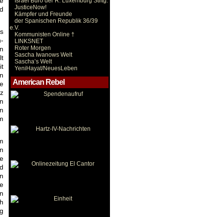
ie
Israel Büro der R. Luxemburg Stiftg.
JusticeNow!
d
Kämpfer und Freunde
der Spanischen Republik 36/39
e.V.
s
Kommunisten Online †
n-
LINKSNET
Roter Morgen
n
Sascha Iwanows Welt
lt
Sascha’s Welt
t
YeniHayat/NeuesLeben
in
American Rebel
ie
nz
en
en
im
em
n
ie
rd
n
ie
en
ch
ig