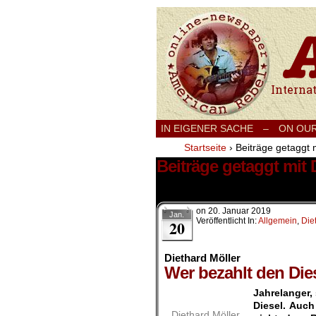
International
IN EIGENER SACHE
–
ON OU
Startseite
›
Beiträge getaggt 
Beiträge getaggt mit 
2 Ergebnisse.
on
20. Januar 2019
Jan.
Veröffentlicht In:
Allgemein
,
Die
20
Diethard Möller
Wer bezahlt den Die
Jahrelanger,
Diesel. Auch
Diethard Möller