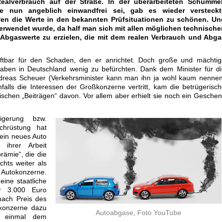
ealverbrauch auf der Straße. In der überarbeiteten Schummel
ie nun angeblich einwandfrei sei, gab es wieder versteckt
fen die Werte in den bekannten Prüfsituationen zu schönen. Un
rwendet wurde, da half man sich mit allen möglichen technische
 Abgaswerte zu erzielen, die mit dem realen Verbrauch und Abga
aftbar für den Schaden, den er anrichtet. Doch große und mächtig
aben in Deutschland wenig zu befürchten. Dank dem Minister für d
ndreas Scheuer (Verkehrsminister kann man ihn ja wohl kaum nenne
alls die Interessen der Großkonzerne vertritt, kam die betrügerisc
ischen „Beiträgen“ davon. Vor allem aber erhielt sie noch ein Gesche
igerung bzw.
chrüstung hat
 ein neues Auto
 ihrer Arbeit
ämie“, die die
chts weiter als
 Autokonzerne.
eine staatliche
r 3.000 Euro
nach Preis des
okonzerne dazu
Autoabgase, Foto YouTube
t einmal dem