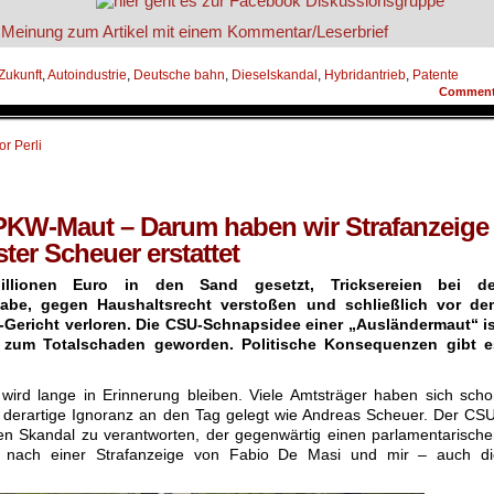
 Zukunft
,
Autoindustrie
,
Deutsche bahn
,
Dieselskandal
,
Hybridantrieb
,
Patente
Commen
or Perli
PKW-Maut – Darum haben wir Strafanzeige
ter Scheuer erstattet
illionen Euro in den Sand gesetzt, Tricksereien bei de
gabe, gegen Haushaltsrecht verstoßen und schließlich vor de
Gericht verloren. Die CSU-Schnapsidee einer „Ausländermaut“ is
 zum Totalschaden geworden. Politische Konsequenzen gibt e
rd lange in Erinnerung bleiben. Viele Amtsträger haben sich scho
e derartige Ignoranz an den Tag gelegt wie Andreas Scheuer. Der CS
nen Skandal zu verantworten, der gegenwärtig einen parlamentarisch
 nach einer Strafanzeige von Fabio De Masi und mir – auch di