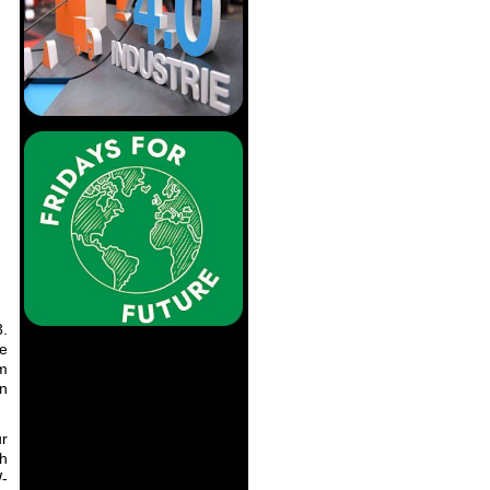
.
se
im
en
ur
ch
W-