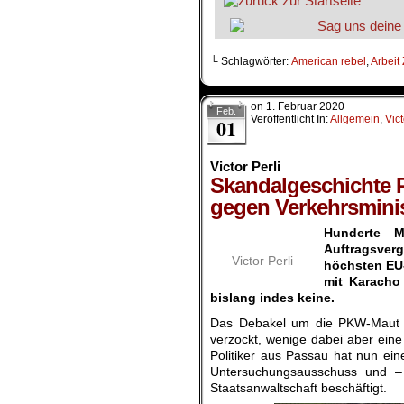
└ Schlagwörter:
American rebel
,
Arbeit
on
1. Februar 2020
Feb.
Veröffentlicht In:
Allgemein
,
Vict
01
Victor Perli
Skandalgeschichte 
gegen Verkehrsminis
Hunderte M
Auftragsver
Victor Perli
höchsten EU-
mit Karacho
bislang indes keine.
Das Debakel um die PKW-Maut wi
verzockt, wenige dabei aber ein
Politiker aus Passau hat nun ei
Untersuchungsausschuss und –
Staatsanwaltschaft beschäftigt.