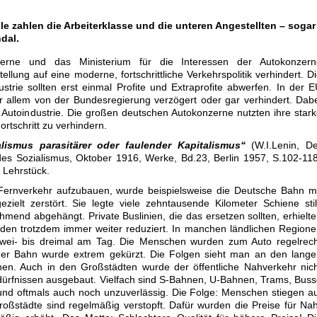
le zahlen die Arbeiterklasse und die unteren Angestellten – sogar
dal.
erne und das Ministerium für die Interessen der Autokonzern
llung auf eine moderne, fortschrittliche Verkehrspolitik verhindert. D
strie sollten erst einmal Profite und Extraprofite abwerfen. In der 
 allem von der Bundesregierung verzögert oder gar verhindert. Dab
 Autoindustrie. Die großen deutschen Autokonzerne nutzten ihre star
rtschritt zu verhindern.
alismus parasitärer oder faulender Kapitalismus“
(W.I.Lenin, De
des Sozialismus, Oktober 1916, Werke, Bd.23, Berlin 1957, S.102-11
n Lehrstück.
 Fernverkehr aufzubauen, wurde beispielsweise die Deutsche Bahn m
ielt zerstört. Sie legte viele zehntausende Kilometer Schiene stil
end abgehängt. Private Buslinien, die das ersetzen sollten, erhielt
rden trotzdem immer weiter reduziert. In manchen ländlichen Region
wei- bis dreimal am Tag. Die Menschen wurden zum Auto regelrech
er Bahn wurde extrem gekürzt. Die Folgen sieht man an den lange
n. Auch in den Großstädten wurde der öffentliche Nahverkehr nich
ürfnissen ausgebaut. Vielfach sind S-Bahnen, U-Bahnen, Trams, Bus
t und oftmals auch noch unzuverlässig. Die Folge: Menschen stiegen a
oßstädte sind regelmäßig verstopft. Dafür wurden die Preise für Na