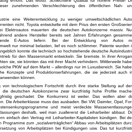
ßig erhöht. Das Motto: Schlechtere Qualität für höhere Preise! D
 dieser zunehmenden Verschlechterung des öffentlichen Nah- un
strie eine Weiterentwicklung zu weniger umweltschädlichen Auto
urrenten nicht. Toyota entwickelte mit dem Prius den ersten Großserie
ei Elektroautos mauerten die deutschen Autokonzerne massiv. Nu
ährend andere Hersteller bereits seit Jahren Erfahrungen gesamme
rende E-Autos liefern. Bei der Entwicklung von Autos mi
Umwelt nur minimal belasten, lief es noch schlimmer. Patente wurden 
ngeblich konnte die technisch so hochstehende deutsche Autoindustr
antrieb für den Massenmarkt entwickeln. Sie bremste. In ihrer Arroga
hten sie, sie könnten das mit ihrer Macht verhindern. Mittlerweile hab
solche PKW auf dem Markt – allerdings nur im Luxusbereich. Sie hab
sche Konzepte und Produktionserfahrungen, die sie jederzeit auch 
g anwenden können.
 von technologischem Fortschritt durch ihre starke Stellung auf d
n die deutschen Autokonzerne zwar kurzfristig hohe Profite mache
gfristig geschadet. Die Konkurrenz ist weiter. Das wollen aber d
en. Die Arbeiterklasse muss das ausbaden. Bei VW, Daimler, Opel, Fo
Kostensenkungsprogramme und meist verdeckte Massenentlassunge
lassungen deshalb, weil man zuallererst die Leiharbeiter abbaut. D
n einfach den Vertrag mit Leiharbeiter-Kapitalisten kündigen. Bei d
h Programme zum „sozialverträglichen“ Abbau von Arbeitsplätzen dur
rsetzung von Arbeitsplätzen bei Kündigungen usw. Das tut kurzfrist