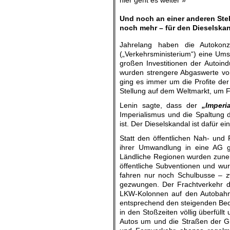
hier geht es weiter »
Und noch an einer anderen Stel
noch mehr – für den Dieselskan
Jahrelang haben die Autokonz
(„Verkehrsministerium“) eine Umste
großen Investitionen der Autoindu
wurden strengere Abgaswerte vor
ging es immer um die Profite der
Stellung auf dem Weltmarkt, um Fo
Lenin sagte, dass der
„Imperi
Imperialismus und die Spaltung 
ist. Der Dieselskandal ist dafür ei
Statt den öffentlichen Nah- und
ihrer Umwandlung in eine AG gez
Ländliche Regionen wurden zunehm
öffentliche Subventionen und wu
fahren nur noch Schulbusse – z
gezwungen. Der Frachtverkehr d
LKW-Kolonnen auf den Autobahne
entsprechend den steigenden Bed
in den Stoßzeiten völlig überfüll
Autos um und die Straßen der Gr