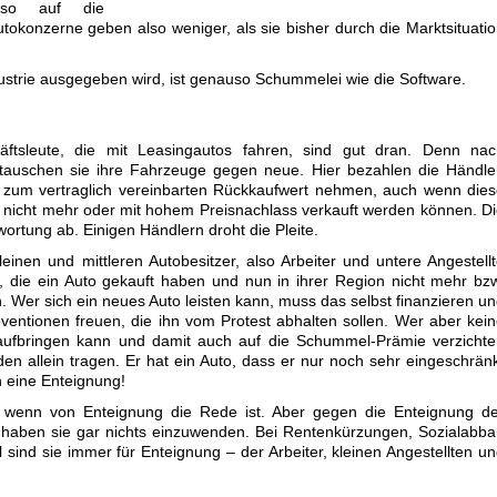
eso auf die
tokonzerne geben also weniger, als sie bisher durch die Marktsituati
dustrie ausgegeben wird, ist genauso Schummelei wie die Software.
ftsleute, die mit Leasingautos fahren, sind gut dran. Denn nac
 tauschen sie ihre Fahrzeuge gegen neue. Hier bezahlen die Händle
zum vertraglich vereinbarten Rückkaufwert nehmen, auch wenn dies
 nicht mehr oder mit hohem Preisnachlass verkauft werden können. D
ortung ab. Einigen Händlern droht die Pleite.
nen und mittleren Autobesitzer, also Arbeiter und untere Angestell
, die ein Auto gekauft haben und nun in ihrer Region nicht mehr bz
 Wer sich ein neues Auto leisten kann, muss das selbst finanzieren u
entionen freuen, die ihn vom Protest abhalten sollen. Wer aber kei
aufbringen kann und damit auch auf die Schummel-Prämie verzichte
n allein tragen. Er hat ein Auto, dass er nur noch sehr eingeschrän
h eine Enteignung!
r, wenn von Enteignung die Rede ist. Aber gegen die Enteignung d
n haben sie gar nichts einzuwenden. Bei Rentenkürzungen, Sozialabb
sind sie immer für Enteignung – der Arbeiter, kleinen Angestellten u