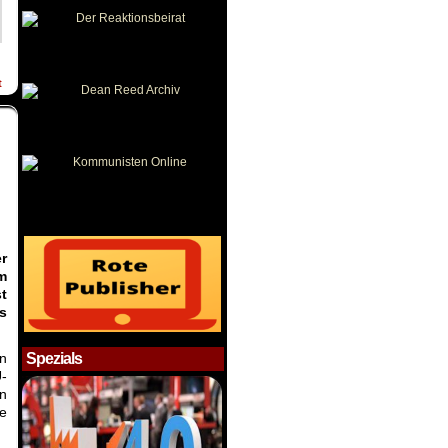
t
r
m
t
s
n
Spezials
U-
en
e