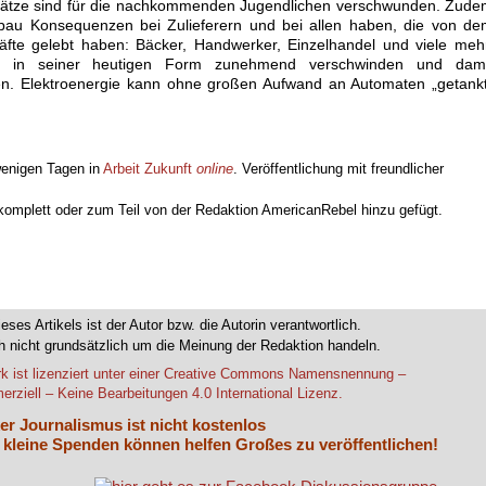
splätze sind für die nachkommenden Jugendlichen verschwunden. Zud
bbau Konsequenzen bei Zulieferern und bei allen haben, die von d
äfte gelebt haben: Bäcker, Handwerker, Einzelhandel und viele meh
rd in seiner heutigen Form zunehmend verschwinden und dami
en. Elektroenergie kann ohne großen Aufwand an Automaten „getank
wenigen Tagen in
Arbeit Zukunft
online
. Veröffentlichung mit freundlicher
 komplett oder zum Teil von der Redaktion AmericanRebel hinzu gefügt.
ieses Artikels ist der Autor bzw. die Autorin verantwortlich.
 nicht grundsätzlich um die Meinung der Redaktion handeln.
k ist lizenziert unter einer Creative Commons Namensnennung –
rziell – Keine Bearbeitungen 4.0 International Lizenz.
er Journalismus ist nicht kostenlos
 kleine Spenden können helfen Großes zu veröffentlichen!