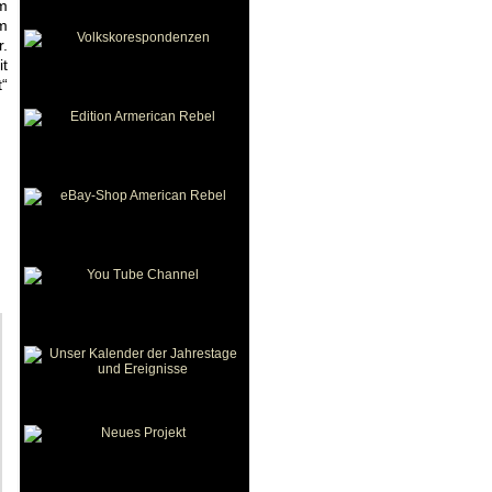
em
em
r.
t
t“