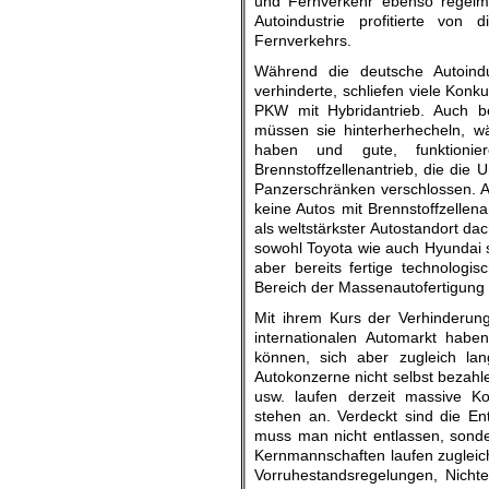
und Fernverkehr ebenso regelmä
Autoindustrie profitierte von
Fernverkehrs.
Während die deutsche Autoindu
verhinderte, schliefen viele Konk
PKW mit Hybridantrieb. Auch b
müssen sie hinterherhecheln, w
haben und gute, funktionie
Brennstoffzellenantrieb, die die 
Panzerschränken verschlossen. A
keine Autos mit Brennstoffzellen
als weltstärkster Autostandort dac
sowohl Toyota wie auch Hyundai 
aber bereits fertige technologi
Bereich der Massenautofertigun
Mit ihrem Kurs der Verhinderung
internationalen Automarkt habe
können, sich aber zugleich lan
Autokonzerne nicht selbst bezahl
usw. laufen derzeit massive 
stehen an. Verdeckt sind die Ent
muss man nicht entlassen, sonder
Kernmannschaften laufen zugleic
Vorruhestandsregelungen, Nichte