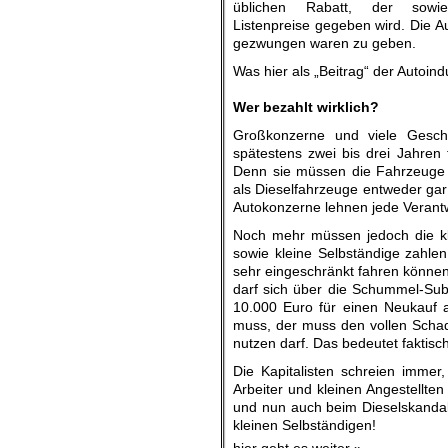
üblichen Rabatt, der sowi
Listenpreise gegeben wird. Die Au
gezwungen waren zu geben.
Was hier als „Beitrag“ der Autoin
.
Wer bezahlt wirklich?
Großkonzerne und viele Geschä
spätestens zwei bis drei Jahren
Denn sie müssen die Fahrzeuge 
als Dieselfahrzeuge entweder gar
Autokonzerne lehnen jede Verantw
Noch mehr müssen jedoch die klei
sowie kleine Selbständige zahlen
sehr eingeschränkt fahren können.
darf sich über die Schummel-Subv
10.000 Euro für einen Neukauf 
muss, der muss den vollen Schade
nutzen darf. Das bedeutet faktisc
Die Kapitalisten schreien imme
Arbeiter und kleinen Angestellte
und nun auch beim Dieselskandal 
kleinen Selbständigen!