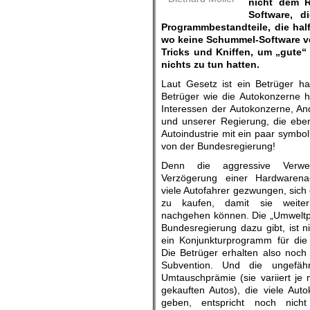
nicht dem R
Software, d
Programmbestandteile, die hal
wo keine Schummel-Software ve
Tricks und Kniffen, um „gute“
nichts zu tun hatten.
Laut Gesetz ist ein Betrüger h
Betrüger wie die Autokonzerne h
Interessen der Autokonzerne, A
und unserer Regierung, die ebenf
Autoindustrie mit ein paar symbol
von der Bundesregierung!
Denn die aggressive Verwe
Verzögerung einer Hardwarena
viele Autofahrer gezwungen, sich
zu kaufen, damit sie weiter
nachgehen können. Die „Umweltpr
Bundesregierung dazu gibt, ist ni
ein Konjunkturprogramm für die
Die Betrüger erhalten also noch 
Subvention. Und die ungefäh
Umtauschprämie (sie variiert je 
gekauften Autos), die viele Aut
geben, entspricht noch nich