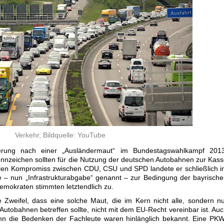
Verkehr, Bildquelle: YouTube
rung nach einer „Ausländermaut“ im Bundestagswahlkampf 2013
nnzeichen sollten für die Nutzung der deutschen Autobahnen zur Kas
len Kompromiss zwischen CDU, CSU und SPD landete er schließlich 
e – nun „Infrastrukturabgabe“ genannt – zur Bedingung der bayrisch
emokraten stimmten letztendlich zu.
e Zweifel, dass eine solche Maut, die im Kern nicht alle, sondern n
utobahnen betreffen sollte, nicht mit dem EU-Recht vereinbar ist. Au
enn die Bedenken der Fachleute waren hinlänglich bekannt. Eine PK