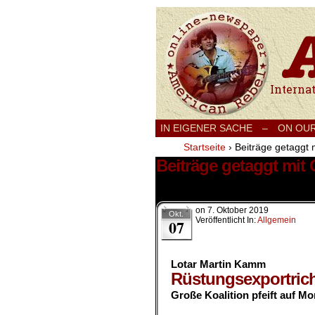
International
IN EIGENER SACHE
–
ON OU
Startseite
›
Beiträge getaggt 
Beiträge getaggt mit 
2 Ergebnisse.
on
7. Oktober 2019
Okt.
Veröffentlicht In:
Allgemein
07
Lotar Martin Kamm
Rüstungsexportrich
Große Koalition pfeift auf Mo
.