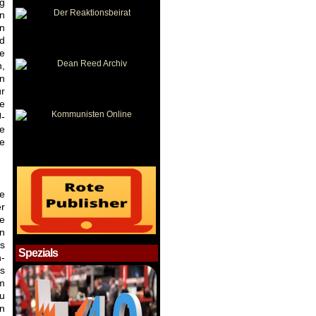
ng
n
en
d
e
n,
en
ür
e
-
ie
de
e
r
e
en
s
Spezials
-
s
em
u
n