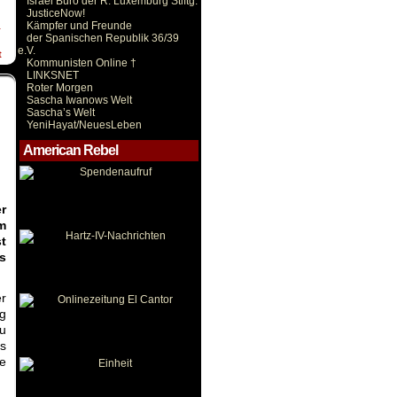
Israel Büro der R. Luxemburg Stiftg.
JusticeNow!
Kämpfer und Freunde
-
der Spanischen Republik 36/39
e.V.
t
Kommunisten Online †
LINKSNET
Roter Morgen
Sascha Iwanows Welt
Sascha’s Welt
YeniHayat/NeuesLeben
American Rebel
r
m
t
s
er
ag
zu
s
e