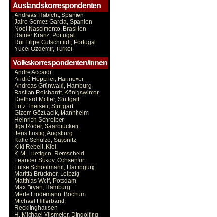
Auslandskorrespondenten
Andreas Habicht, Spanien
Jairo Gomez Garcia, Spanien
Noel Nascimento, Brasilien
Rainer Kranz, Portugal
Rui Filipe Gutschmidt, Portugal
Yücel Özdemir, Türkei
Volkskorrespondenten/innen
Andre Accardi
André Höppner, Hannover
Andreas Grünwald, Hamburg
Bastian Reichardt, Königswinter
Diethard Möller, Stuttgart
Fritz Theisen, Stuttgart
Gizem Gözüacik, Mannheim
Heinrich Schreiber
Ilga Röder, Saarbrücken
Jens Lustig, Augsburg
Kalle Schulze, Sassnitz
Kiki Rebell, Kiel
K-M. Luettgen, Remscheid
Leander Sukov, Ochsenfurt
Luise Schoolmann, Hambgurg
Maritta Brückner, Leipzig
Matthias Wolf, Potsdam
Max Bryan, Hamburg
Merle Lindemann, Bochum
Michael Hillerband,
Recklinghausen
H. Michael Vilsmeier, Dingolfing