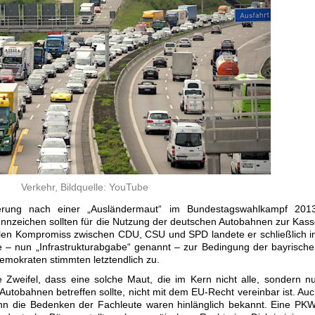
Verkehr, Bildquelle: YouTube
rung nach einer „Ausländermaut“ im Bundestagswahlkampf 2013
nnzeichen sollten für die Nutzung der deutschen Autobahnen zur Kas
len Kompromiss zwischen CDU, CSU und SPD landete er schließlich 
e – nun „Infrastrukturabgabe“ genannt – zur Bedingung der bayrisch
emokraten stimmten letztendlich zu.
e Zweifel, dass eine solche Maut, die im Kern nicht alle, sondern n
utobahnen betreffen sollte, nicht mit dem EU-Recht vereinbar ist. Au
enn die Bedenken der Fachleute waren hinlänglich bekannt. Eine PK