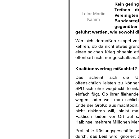
Kein gering
Treiben d
Lotar Martin
Vereinig
Kamm
Bundesreg
gegenüber
geführt werden, wie sowohl d
Wer sich dermaßen simpel von 
kehren, ob da nicht etwas grun
einen solchen Krieg ohnehin eth
offenbart nicht nur geschäftsmä
.
Koalitionsvertrag mißachtet?
Das scheint sich die Un
offensichtlich leisten zu könn
SPD sich eher wegduckt, kleinlau
einfach fügt. Ob ihrer fliehend
wegen, oder weil man schlic
Ende der GroKo aus machtpolit
nicht riskieren will, bleibt mal
Faktisch leiden vor Ort auf s
Halbinsel mehrere Millionen Me
Profitable Rüstungsgeschäfte se
durch, das Leid wird ignoriert