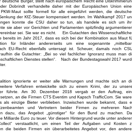
r deutsche Bürger, stellt nach europäischem Recht eine Diskriminieru
nder Dobrindt verhandelte daher mit der Europäischen Union eine
 PKW-Maut sollte formell für alle eingeführt werden, die deutsch
 Senkung der KfZ-Steuer kompensiert werden. Im Wahlkampf 2017 un
lungen konnte die CSU daher so tun, als handele es sich um ihr
nte sie aber vor Gerichten und Parlamenten spitzfindig argumentiere
ereinbar sei. Sie war es nicht. Ein Gutachten des Wissenschaftlich
 bereits im Jahr 2017, dass es sich bei der Kombination aus Maut f
tion für Inländer andererseits um eine sogenannte „mittelbar
nach EU-Recht ebenfalls untersagt ist. Scheuer, damals noch CSU
raufhin die Gutachter: „Bei so viel fachlicher Ignoranz muss man d
schaftlichen Dienstes stellen“. Nach der Bundestagswahl 2017 wur
ter.
ition ignorierte er weiter alle Warnungen und machte sich an di
eitere Verfahren entwickelte sich zu einem Krimi, der zu unsere
ter führte. Am 30. Dezember 2018 vergab er den Auftrag, ein
setzen, an die Firmen CTS Eventim und Kapsch TrafficCom. Sie war
als einzige Bieter verblieben. Inzwischen wurde bekannt, dass e
itzenbeamten und Vertretern beider Firmen zu mehreren Nach
en dazu, das Angebot „günstiger“ für den Bund zu machen. Da
e Milliarde Euro zu teuer. Vor diesem Hintergrund wurde unter ander
Collect“ verstaatlicht, um einen Teil der Aufgaben und Kosten z
en die beiden Firmen ein überarbeitetes Angebot vor, den andere