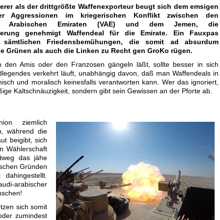
erer als der drittgrößte Waffenexporteur beugt sich dem emsigen
er Aggressionen im kriegerischen Konflikt zwischen den
ten Arabischen Emiraten (VAE) und dem Jemen, die
ierung genehmigt Waffendeal für die Emirate. Ein Fauxpas
 sämtlichen Friedensbemühungen, die somit ad absurdum
ie Grünen als auch die Linken zu Recht gen GroKo rügen.
den Amis oder den Franzosen gängeln läßt, sollte besser in sich
dlegendes verkehrt läuft, unabhängig davon, daß man Waffendeals in
isch und moralisch keinesfalls verantworten kann. Wer das ignoriert,
ßige Kaltschnäuzigkeit, sondern gibt sein Gewissen an der Pforte ab.
ion ziemlich
en, während die
t beigibt, sich
en Wählerschaft
htweg das jähe
ischen Gründen
 dahingestellt.
audi-arabischer
nschen!
tzen sich somit
 oder zumindest