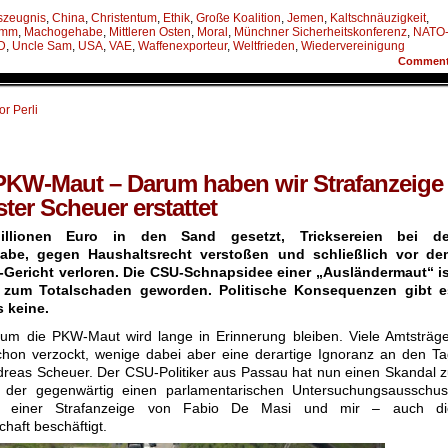
szeugnis
,
China
,
Christentum
,
Ethik
,
Große Koalition
,
Jemen
,
Kaltschnäuzigkeit
,
amm
,
Machogehabe
,
Mittleren Osten
,
Moral
,
Münchner Sicherheitskonferenz
,
NATO
D
,
Uncle Sam
,
USA
,
VAE
,
Waffenexporteur
,
Weltfrieden
,
Wiedervereinigung
Commen
or Perli
PKW-Maut – Darum haben wir Strafanzeige
ter Scheuer erstattet
illionen Euro in den Sand gesetzt, Tricksereien bei de
gabe, gegen Haushaltsrecht verstoßen und schließlich vor de
Gericht verloren. Die CSU-Schnapsidee einer „Ausländermaut“ is
 zum Totalschaden geworden. Politische Konsequenzen gibt e
s keine.
um die PKW-Maut wird lange in Erinnerung bleiben. Viele Amtsträg
chon verzockt, wenige dabei aber eine derartige Ignoranz an den T
dreas Scheuer. Der CSU-Politiker aus Passau hat nun einen Skandal 
, der gegenwärtig einen parlamentarischen Untersuchungsausschus
 einer Strafanzeige von Fabio De Masi und mir – auch di
haft beschäftigt.