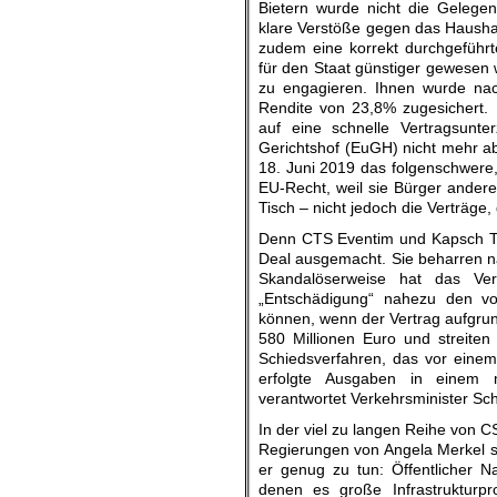
Bietern wurde nicht die Gelege
klare Verstöße gegen das Hausha
zudem eine korrekt durchgeführ
für den Staat günstiger gewesen 
zu engagieren. Ihnen wurde nac
Rendite von 23,8% zugesichert.
auf eine schnelle Vertragsunt
Gerichtshof (EuGH) nicht mehr a
18. Juni 2019 das folgenschwere
EU-Recht, weil sie Bürger anderer
Tisch – nicht jedoch die Verträge
Denn CTS Eventim und Kapsch Tra
Deal ausgemacht. Sie beharren n
Skandalöserweise hat das Verk
„Entschädigung“ nahezu den vo
können, wenn der Vertrag aufgru
580 Millionen Euro und streite
Schiedsverfahren, das vor einem
erfolgte Ausgaben in einem m
verantwortet Verkehrsminister Sc
In der viel zu langen Reihe von C
Regierungen von Angela Merkel si
er genug zu tun: Öffentlicher N
denen es große Infrastrukturpr