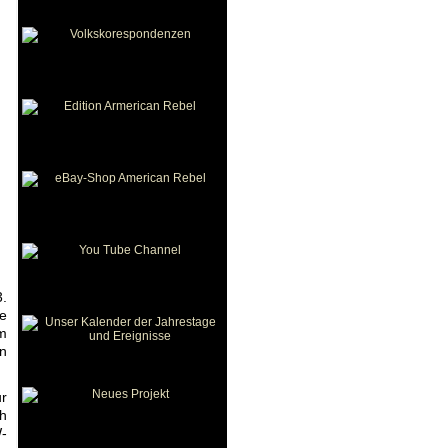
.
se
im
en
ur
ch
W-