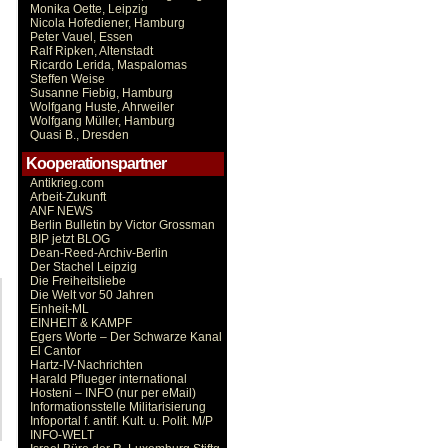
Monika Oette, Leipzig
Nicola Hofediener, Hamburg
Peter Vauel, Essen
Ralf Ripken, Altenstadt
Ricardo Lerida, Maspalomas
Steffen Weise
Susanne Fiebig, Hamburg
Wolfgang Huste, Ahrweiler
Wolfgang Müller, Hamburg
Quasi B., Dresden
Kooperationspartner
Antikrieg.com
Arbeit-Zukunft
ANF NEWS
Berlin Bulletin by Victor Grossman
BIP jetzt BLOG
Dean-Reed-Archiv-Berlin
Der Stachel Leipzig
Die Freiheitsliebe
Die Welt vor 50 Jahren
Einheit-ML
EINHEIT & KAMPF
Egers Worte – Der Schwarze Kanal
El Cantor
Hartz-IV-Nachrichten
Harald Pflueger international
Hosteni – INFO (nur per eMail)
Informationsstelle Militarisierung
Infoportal f. antif. Kult. u. Polit. M/P
INFO-WELT