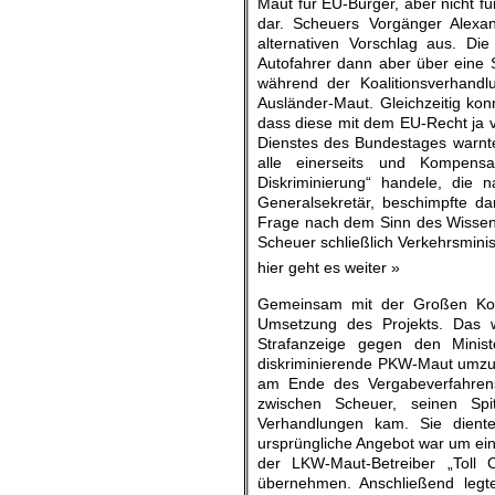
Maut für EU-Bürger, aber nicht fü
dar. Scheuers Vorgänger Alexa
alternativen Vorschlag aus. Die
Autofahrer dann aber über eine
während der Koalitionsverhand
Ausländer-Maut. Gleichzeitig kon
dass diese mit dem EU-Recht ja v
Dienstes des Bundestages warnte
alle einerseits und Kompensa
Diskriminierung“ handele, die 
Generalsekretär, beschimpfte da
Frage nach dem Sinn des Wissen
Scheuer schließlich Verkehrsminis
hier geht es weiter »
Gemeinsam mit der Großen Koal
Umsetzung des Projekts. Das w
Strafanzeige gegen den Minis
diskriminierende PKW-Maut umzu
am Ende des Vergabeverfahrens 
zwischen Scheuer, seinen Sp
Verhandlungen kam. Sie dient
ursprüngliche Angebot war um ein
der LKW-Maut-Betreiber „Toll 
übernehmen. Anschließend legt