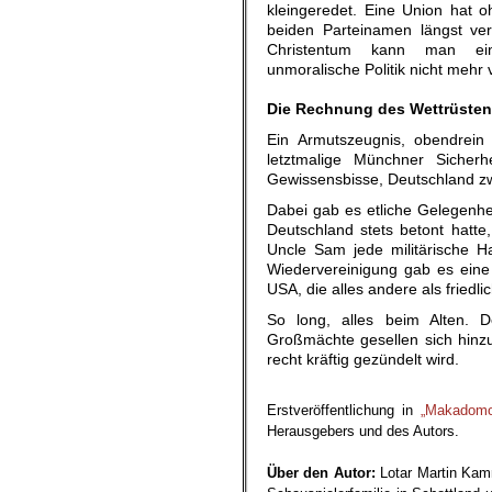
kleingeredet. Eine Union hat o
beiden Parteinamen längst ver
Christentum kann man ei
unmoralische Politik nicht mehr 
.
Die Rechnung des Wettrüsten
Ein Armutszeugnis, obendrein 
letztmalige Münchner Sicher
Gewissensbisse, Deutschland zw
Dabei gab es etliche Gelegenhe
Deutschland stets betont hatt
Uncle Sam jede militärische H
Wiedervereinigung gab es eine
USA, die alles andere als friedl
So long, alles beim Alten. D
Großmächte gesellen sich hinz
recht kräftig gezündelt wird.
.
Erstveröffentlichung in
„Makadomo
Herausgebers und des Autors.
.
Übe
r den Autor:
Lotar Martin Kam