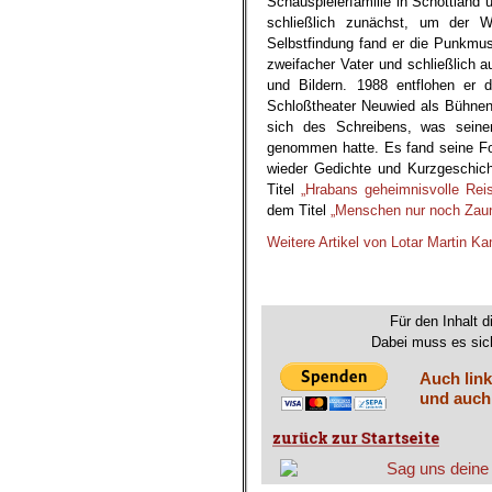
Schauspielerfamilie in Schottland
schließlich zunächst, um der W
Selbstfindung fand er die Punkmusi
zweifacher Vater und schließlich a
und Bildern. 1988 entflohen e
Schloßtheater Neuwied als Bühnent
sich des Schreibens, was sei
genommen hatte. Es fand seine Fo
wieder Gedichte und Kurzgeschic
Titel
„Hrabans geheimnisvolle Rei
dem Titel
„Menschen nur noch Zaun
Weitere Artikel von Lotar Martin 
.
Für den Inhalt d
Dabei muss es sich
Auch link
und auch