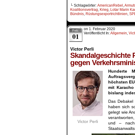
└ Schlagwörter:
AmericanRebel
,
Armut
Koalitionsvertrag
,
Krieg
,
Lotar Marin K
Bündnis
,
Rüstungsexportrichtlinien
,
SP
on
1. Februar 2020
Feb.
Veröffentlicht In:
Allgemein
,
Vict
01
Victor Perli
Skandalgeschichte 
gegen Verkehrsminis
Hunderte M
Auftragsver
höchsten EU-
mit Karacho
bislang inde
Das Debakel 
haben sich s
gelegt wie An
verantworten
Victor Perli
und – nach
Staatsanwaltsc