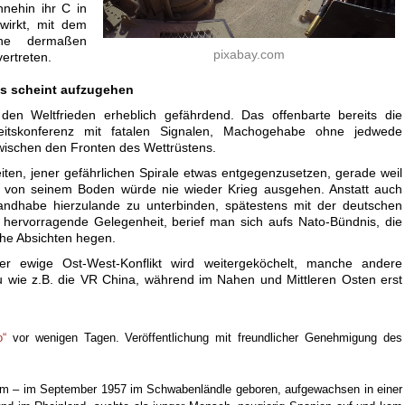
hnehin ihr C in
wirkt, mit dem
ne dermaßen
pixabay.com
vertreten.
s scheint aufzugehen
den Weltfrieden erheblich gefährdend. Das offenbarte bereits die
heitskonferenz mit fatalen Signalen, Machogehabe ohne jedwede
ischen den Fronten des Wettrüstens.
iten, jener gefährlichen Spirale etwas entgegenzusetzen, gerade weil
e, von seinem Boden würde nie wieder Krieg ausgehen. Anstatt auch
andhabe hierzulande zu unterbinden, spätestens mit der deutschen
 hervorragende Gelegenheit, berief man sich aufs Nato-Bündnis, die
iche Absichten hegen.
er ewige Ost-West-Konflikt wird weitergeköchelt, manche andere
u wie z.B. die VR China, während im Nahen und Mittleren Osten erst
“
vor wenigen Tagen. Veröffentlichung mit freundlicher Genehmigung des
m – im September 1957 im Schwabenländle geboren, aufgewachsen in einer