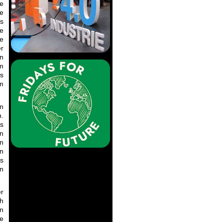
te
re
es
te
e
er
n
am
es
om
en
n.
s
n
rn
en
ts
n
er
ch
in
e