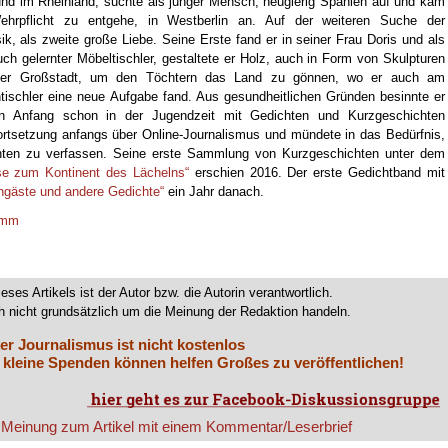
 und im Rheinland, suchte als junger Mensch, neugierig Spanien auf und kam
ehrpflicht zu entgehe, in Westberlin an. Auf der weiteren Suche der
k, als zweite große Liebe. Seine Erste fand er in seiner Frau Doris und als
uch gelernter Möbeltischler, gestaltete er Holz, auch in Form von Skulpturen
r der Großstadt, um den Töchtern das Land zu gönnen, wo er auch am
ischler eine neue Aufgabe fand. Aus gesundheitlichen Gründen besinnte er
nen Anfang schon
in der Jugendzeit mit Gedichten und Kurzgeschichten
rtsetzung anfangs über Online-Journalismus und mündete in das Bedürfnis,
hten zu verfassen. Seine erste Sammlung von Kurzgeschichten unter dem
se zum Kontinent des Lächelns“
erschien 2016. Der erste Gedichtband mit
gäste und andere Gedichte“
ein Jahr danach.
Kamm
ieses Artikels ist der Autor bzw. die Autorin verantwortlich.
 nicht grundsätzlich um die Meinung der Redaktion handeln.
er Journalismus ist nicht kostenlos
 kleine Spenden können helfen Großes zu veröffentlichen!