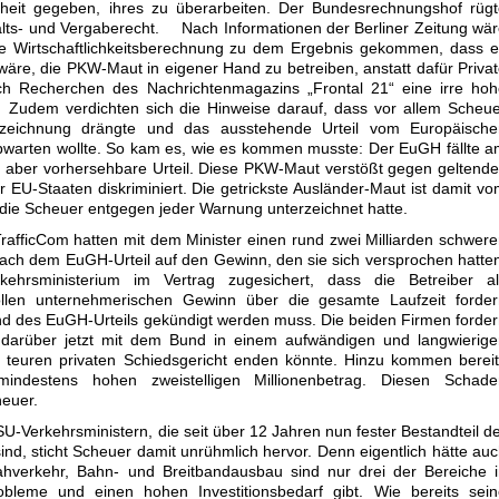
nheit gegeben, ihres zu überarbeiten. Der Bundesrechnungshof rüg
lts- und Vergaberecht. Nach Informationen der Berliner Zeitung wä
te Wirtschaftlichkeitsberechnung zu dem Ergebnis gekommen, dass 
wäre, die PKW-Maut in eigener Hand zu betreiben, anstatt dafür Priva
h Recherchen des Nachrichtenmagazins „Frontal 21“ eine irre hoh
 Zudem verdichten sich die Hinweise darauf, dass vor allem Scheu
erzeichnung drängte und das ausstehende Urteil vom Europäische
bwarten wollte. So kam es, wie es kommen musste: Der EuGH fällte 
, aber vorhersehbare Urteil. Diese PKW-Maut verstößt gegen geltend
 EU-Staaten diskriminiert. Die getrickste Ausländer-Maut ist damit v
, die Scheuer entgegen jeder Warnung unterzeichnet hatte.
fficCom hatten mit dem Minister einen rund zwei Milliarden schwer
ach dem EuGH-Urteil auf den Gewinn, den sie sich versprochen hatte
ehrsministerium im Vertrag zugesichert, dass die Betreiber al
llen unternehmerischen Gewinn über die gesamte Laufzeit forder
nd des EuGH-Urteils gekündigt werden muss. Die beiden Firmen forde
n darüber jetzt mit dem Bund in einem aufwändigen und langwierig
 teuren privaten Schiedsgericht enden könnte. Hinzu kommen berei
indestens hohen zweistelligen Millionenbetrag. Diesen Schade
heuer.
SU-Verkehrsministern, die seit über 12 Jahren nun fester Bestandteil d
nd, sticht Scheuer damit unrühmlich hervor. Denn eigentlich hätte au
ahverkehr, Bahn- und Breitbandausbau sind nur drei der Bereiche 
obleme und einen hohen Investitionsbedarf gibt. Wie bereits sein