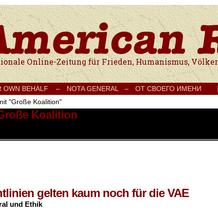
e Onlinezeitung für Frieden, Humanismus, Völkerverständigung und Kul
R OWN BEHALF –
NOTA GENERAL –
ОТ СВОЕГО ИМЕНИ
mit "Große Koalition"
Große Koalition
tlinien gelten kaum noch für die VAE
ral und Ethik