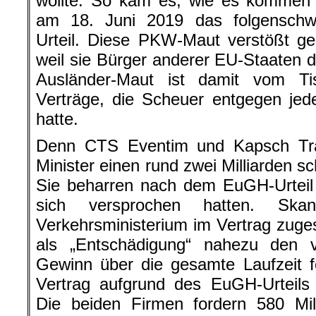
wollte. So kam es, wie es kommen 
am 18. Juni 2019 das folgenschw
Urteil. Diese PKW-Maut verstößt g
weil sie Bürger anderer EU-Staaten di
Ausländer-Maut ist damit vom Ti
Verträge, die Scheuer entgegen jed
hatte.
Denn CTS Eventim und Kapsch Tra
Minister einen rund zwei Milliarden 
Sie beharren nach dem EuGH-Urteil
sich versprochen hatten. Skan
Verkehrsministerium im Vertrag zuges
als „Entschädigung“ nahezu den v
Gewinn über die gesamte Laufzeit 
Vertrag aufgrund des EuGH-Urteils
Die beiden Firmen fordern 580 Mil