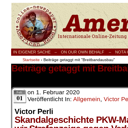
Internationale Onlinezeitung für Frieden
IN EIGENER SACHE
–
ON OUR OWN BEHALF –
NOTA
Startseite
›
Beiträge getaggt mit "Breitbandausbau"
Beiträge getaggt mit Breit
1 Ergebnis.
on
1. Februar 2020
Feb.
01
Veröffentlicht In:
Allgemein
,
Victor Pe
Victor Perli
Skandalgeschichte PKW-M