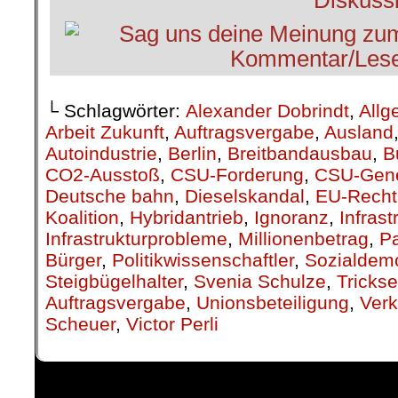
└ Schlagwörter:
Alexander Dobrindt
,
Allg
Arbeit Zukunft
,
Auftragsvergabe
,
Ausland
Autoindustrie
,
Berlin
,
Breitbandausbau
,
B
CO2-Ausstoß
,
CSU-Forderung
,
CSU-Gene
Deutsche bahn
,
Dieselskandal
,
EU-Recht
Koalition
,
Hybridantrieb
,
Ignoranz
,
Infras
Infrastrukturprobleme
,
Millionenbetrag
,
P
Bürger
,
Politikwissenschaftler
,
Sozialdem
Steigbügelhalter
,
Svenia Schulze
,
Trickse
Auftragsvergabe
,
Unionsbeteiligung
,
Verk
Scheuer
,
Victor Perli