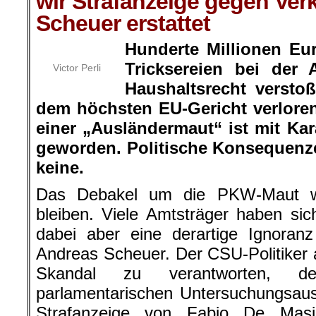
wir Strafanzeige gegen Ver
Scheuer erstattet
Hunderte Millionen Eu
Tricksereien bei der 
Victor Perli
Haushaltsrecht versto
dem höchsten EU-Gericht verlore
einer „Ausländermaut“ ist mit K
geworden. Politische Konsequenze
keine.
Das Debakel um die PKW-Maut wi
bleiben. Viele Amtsträger haben si
dabei aber eine derartige Ignoran
Andreas Scheuer. Der CSU-Politiker
Skandal zu verantworten, de
parlamentarischen Untersuchungsau
Strafanzeige von Fabio De Mas