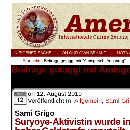
Internationale Onlinezeitung für Frieden
IN EIGENER SACHE
–
ON OUR OWN BEHALF –
NOTA
Startseite
›
Beiträge getaggt mit "Amtsgericht Augsburg"
Beiträge getaggt mit Amtsg
1 Ergebnis.
on
12. August 2019
Aug.
12
Veröffentlicht In:
Allgemein
,
Sami Gr
Sami Grigo
Suryoye-Aktivistin wurde i