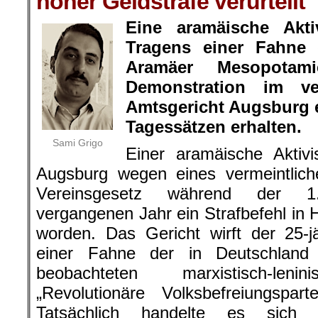
hoher Geldstrafe verurteilt
Eine aramäische Akt
Tragens einer Fahne
Aramäer Mesopotam
Demonstration im v
Amtsgericht Augsburg e
Tagessätzen erhalten.
Sami Grigo
Einer aramäische Aktivi
Augsburg wegen eines vermeintlic
Vereinsgesetz während der 1.-
vergangenen Jahr ein Strafbefehl in 
worden. Das Gericht wirft der 25-
einer Fahne der in Deutschland
beobachteten marxistisch-lenin
„Revolutionäre Volksbefreiungspar
Tatsächlich handelte es sic