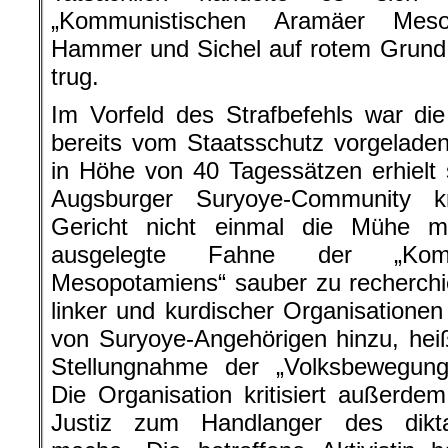
„Kommunistischen Aramäer Meso
Hammer und Sichel auf rotem Grund, d
trug.
Im Vorfeld des Strafbefehls war di
bereits vom Staatsschutz vorgelade
in Höhe von 40 Tagessätzen erhielt 
Augsburger Suryoye-Community kr
Gericht nicht einmal die Mühe m
ausgelegte Fahne der „Komm
Mesopotamiens“ sauber zu recherchie
linker und kurdischer Organisatione
von Suryoye-Angehörigen hinzu, heißt
Stellungnahme der „Volksbewegung 
Die Organisation kritisiert außerde
Justiz zum Handlanger des dikt