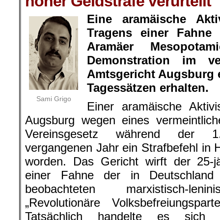
hoher Geldstrafe verurteilt
Eine aramäische Akt
Tragens einer Fahne
Aramäer Mesopotam
Demonstration im v
Amtsgericht Augsburg e
Tagessätzen erhalten.
Sami Grigo
Einer aramäische Aktivi
Augsburg wegen eines vermeintlic
Vereinsgesetz während der 1.-
vergangenen Jahr ein Strafbefehl in 
worden. Das Gericht wirft der 25-
einer Fahne der in Deutschland
beobachteten marxistisch-lenin
„Revolutionäre Volksbefreiungspar
Tatsächlich handelte es sic