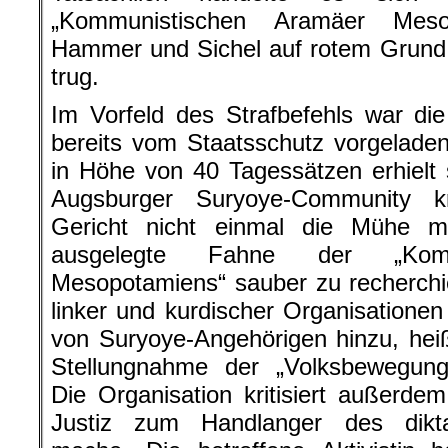
„Kommunistischen Aramäer Meso
Hammer und Sichel auf rotem Grund, d
trug.
Im Vorfeld des Strafbefehls war di
bereits vom Staatsschutz vorgelade
in Höhe von 40 Tagessätzen erhielt 
Augsburger Suryoye-Community kr
Gericht nicht einmal die Mühe m
ausgelegte Fahne der „Komm
Mesopotamiens“ sauber zu recherchie
linker und kurdischer Organisatione
von Suryoye-Angehörigen hinzu, heißt
Stellungnahme der „Volksbewegung 
Die Organisation kritisiert außerde
Justiz zum Handlanger des dikt