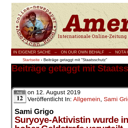
Internationale Onlinezeitung für Frieden
IN EIGENER SACHE
–
ON OUR OWN BEHALF –
NOTA
Startseite
›
Beiträge getaggt mit "Staatsschutz"
Beiträge getaggt mit Staats
1 Ergebnis.
on
12. August 2019
Aug.
12
Veröffentlicht In:
Allgemein
,
Sami Gr
Sami Grigo
Suryoye-Aktivistin wurde i