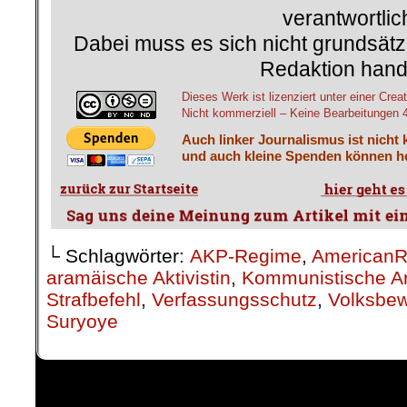
verantwortlic
Dabei muss es sich nicht grundsätz
Redaktion hand
Dieses Werk ist lizenziert unter einer C
Nicht kommerziell – Keine Bearbeitungen 4.
Auch linker Journalismus ist nicht 
und auch kleine Spenden können he
└ Schlagwörter:
AKP-Regime
,
AmericanR
aramäische Aktivistin
,
Kommunistische A
Strafbefehl
,
Verfassungsschutz
,
Volksbew
Suryoye