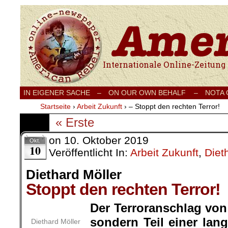
Internationale Onlinezeitung für Frieden
IN EIGENER SACHE
–
ON OUR OWN BEHALF –
NOTA
Startseite
›
Arbeit Zukunft
›
– Stoppt den rechten Terror!
« Erste
on
10. Oktober 2019
Okt.
10
Veröffentlicht In:
Arbeit Zukunft
,
Diet
Diethard Möller
Stoppt den rechten Terror!
Der Terroranschlag von H
sondern Teil einer la
Diethard Möller