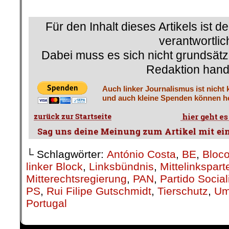
.
Für den Inhalt dieses Artikels ist d
verantwortlic
Dabei muss es sich nicht grundsätz
Redaktion hand
Auch linker Journalismus ist nicht 
und auch kleine Spenden können he
└ Schlagwörter:
António Costa
,
BE
,
Bloc
linker Block
,
Linksbündnis
,
Mittelinkspart
Mitterechtsregierung
,
PAN
,
Partido Social
PS
,
Rui Filipe Gutschmidt
,
Tierschutz
,
Um
Portugal