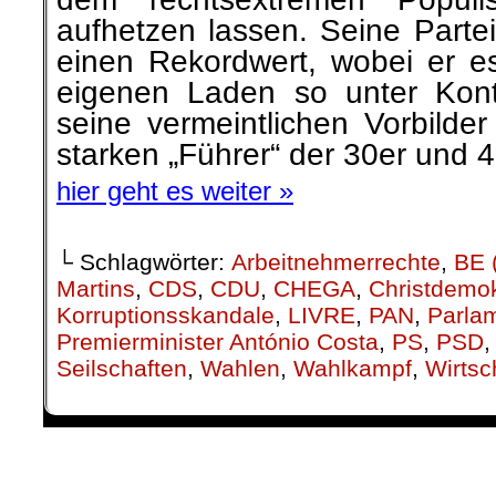
aufhetzen lassen. Seine Part
einen Rekordwert, wobei er es
eigenen Laden so unter Kont
seine vermeintlichen Vorbilde
starken „Führer“ der 30er und 
hier geht es weiter »
└ Schlagwörter:
Arbeitnehmerrechte
,
BE 
Martins
,
CDS
,
CDU
,
CHEGA
,
Christdemo
Korruptionsskandale
,
LIVRE
,
PAN
,
Parla
Premierminister António Costa
,
PS
,
PSD
Seilschaften
,
Wahlen
,
Wahlkampf
,
Wirts