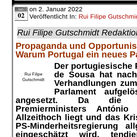
on
2. Januar 2022
Jan.
02
Veröffentlicht In:
Rui Filipe Gutschmi
Rui Filipe Gutschmidt Redaktio
Propaganda und Opportuni
Warum Portugal ein neues P
Der portugiesische 
de Sousa hat nach
Rui Filipe
Gutschmidt
Verhandlungen zum
Parlament aufgel
angesetzt. Da die B
Premierministers Antóni
Allzeithoch liegt und das K
PS-Minderheitsregierung al
eingeschätzt wird, tendie