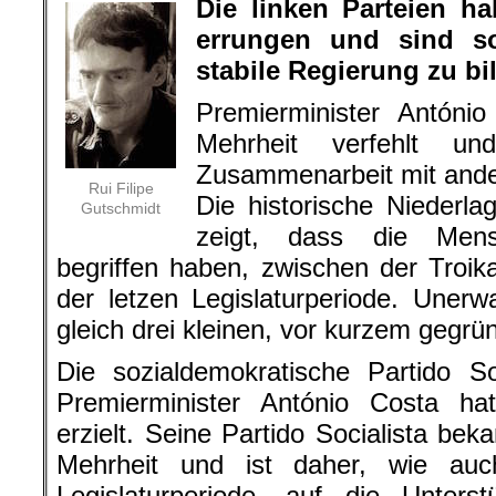
Die linken Parteien h
errungen und sind s
stabile Regierung zu bi
Premierminister Antóni
Mehrheit verfehlt u
Zusammenarbeit mit ande
Rui Filipe
Die historische Niederla
Gutschmidt
zeigt, dass die Men
begriffen haben, zwischen der Troi
der letzen Legislaturperiode. Uner
gleich drei kleinen, vor kurzem gegrü
Die sozialdemokratische Partido S
Premierminister António Costa ha
erzielt. Seine Partido Socialista bek
Mehrheit und ist daher, wie auc
Legislaturperiode, auf die Unters