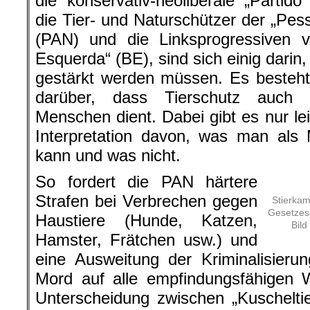
die konservativ-neoliberale „Partid
die Tier- und Naturschützer der „Pes
(PAN) und die Linksprogressiven 
Esquerda“ (BE), sind sich einig darin
gestärkt werden müssen. Es besteht
darüber, dass Tierschutz auch
Menschen dient. Dabei gibt es nur le
Interpretation davon, was man als
kann und was nicht.
So fordert die PAN härtere
Strafen bei Verbrechen gegen
Stierkam
Gesetzesä
Haustiere (Hunde, Katzen,
Bild
Hamster, Frätchen usw.) und
eine Ausweitung der Kriminalisier
Mord auf alle empfindungsfähigen Wi
Unterscheidung zwischen „Kuschelti