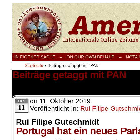
Internationale Onlinezeitung für Frieden
IN EIGENER SACHE
–
ON OUR OWN BEHALF –
NOTA
Startseite
›
Beiträge getaggt mit "PAN"
Beiträge getaggt mit PAN
4 Ergebnisse.
on
11. Oktober 2019
Okt.
11
Veröffentlicht In:
Rui Filipe Gutschmi
Rui Filipe Gutschmidt
Portugal hat ein neues Par