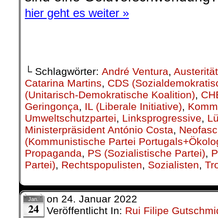
hier geht es weiter »
.
└ Schlagwörter:
André Ventura
,
Austerität
Catarina Martins
,
CDS (Sozialdemokratis
(Unitarisch-Demokratische Koalition)
,
CH
Geringonça
,
IL (Liberale Initiative)
,
Kommu
Umweltschutzpartei
,
Linksprogressive
,
L
Ministerpräsident António Costa
,
Neofasc
(Kommunistische Partei Portugals+Ökolog
Propaganda
,
PS (Sozialistische Partei)
,
P
Partei)
,
Rechtspopulisten
,
Sozialisten
,
Tr
on
24. Januar 2022
Jan.
24
Veröffentlicht In:
Rui Filipe Gutschmi