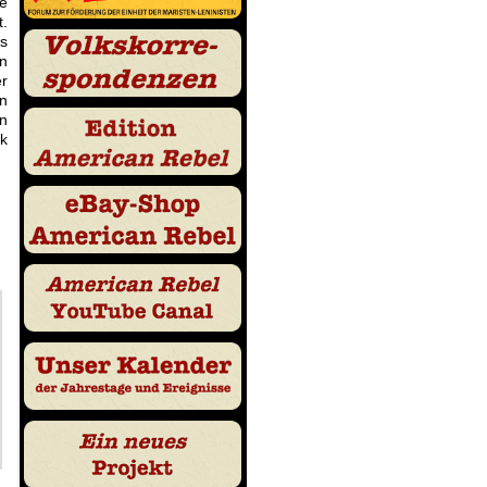
ie
t.
ss
n
er
en
In
k