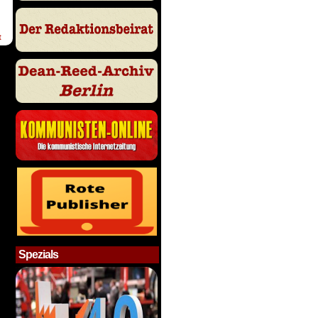
t
Spezials