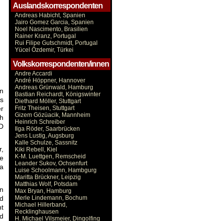
Auslandskorrespondenten
Andreas Habicht, Spanien
Jairo Gomez Garcia, Spanien
Noel Nascimento, Brasilien
Rainer Kranz, Portugal
Rui Filipe Gutschmidt, Portugal
Yücel Özdemir, Türkei
Volkskorrespondenten/innen
Andre Accardi
André Höppner, Hannover
Andreas Grünwald, Hamburg
en
Bastian Reichardt, Königswinter
rs
Diethard Möller, Stuttgart
er
Fritz Theisen, Stuttgart
Gizem Gözüacik, Mannheim
ch
Heinrich Schreiber
SD
Ilga Röder, Saarbrücken
Jens Lustig, Augsburg
Kalle Schulze, Sassnitz
r,
Kiki Rebell, Kiel
K-M. Luettgen, Remscheid
re
Leander Sukov, Ochsenfurt
a
Luise Schoolmann, Hambgurg
Maritta Brückner, Leipzig
Matthias Wolf, Potsdam
en
Max Bryan, Hamburg
d
Merle Lindemann, Bochum
Michael Hillerband,
ht
Recklinghausen
nd
H. Michael Vilsmeier, Dingolfing