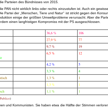
die Parteien des Bündnisses von 2015.
die PAN nicht wirklich links oder rechts einzustufen ist. Auch ein gewiss
Die Partei der „Menschen, Tiere und Natur“ ist strickt gegen den Kons
oduktion einige der größten Umweltprobleme verursacht. Aber die Part
ßerdem einen langfristigen Kompromiss mit der PS ausgeschlossen.
36,6 %
106
27,9 %
77
9,7 %
19
6,5 %
12
ie
4,2 %
5
3,3 %
4
stisch
1,3 %
1
1,3 %
1
sch
1,1 %
1
Publico
)
nen und Kommunisten. Sie haben etwa die Hälfte der Stimmen verlore