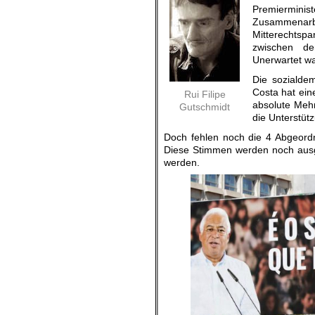
Premierministe
Zusammenarbe
Mitterechtsp
zwischen de
Unerwartet wa
Die sozialdem
Costa hat eine
Rui Filipe
absolute Mehr
Gutschmidt
die Unterstüt
Doch fehlen noch die 4 Abgeord
Diese Stimmen werden noch ausge
werden.