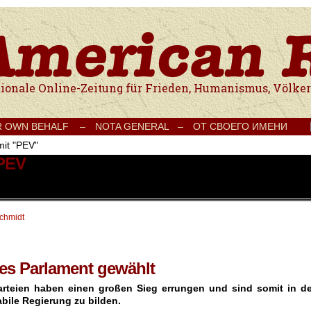
e Onlinezeitung für Frieden, Humanismus, Völkerverständigung und Kul
R OWN BEHALF –
NOTA GENERAL –
ОТ СВОЕГО ИМЕНИ
mit "PEV"
 PEV
schmidt
ues Parlament gewählt
arteien haben einen großen Sieg errungen und sind somit in de
abile Regierung zu bilden.