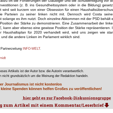
llzu oft die Forderungen der Gläubiger und die Schuldentilgung vor d
nvestitionen (z. B. ins Gesundheitssystem oder in die Bildung) gesetz
zit wird seit kurzem von einer Obsession für einen Haushaltsüberschu
e Parteien zu seiner linken nicht mit. Dennoch wird Costa seine
st solange es ihm nutzt. Doch einzelne Abkommen mit der PSD behält 
 Position der Stärke zu demonstrieren. Eine Zusammenarbeit der link
, kann aber ebenso eine gewisse Position der Stärke repräsentieren. 
Haushaltsplan für 2020 verhandelt wird, wird uns zeigen wie star
und die andere Linken im Parlament wirklich sind.
r Partnerzeitung
INFO-WELT
.
midt
ieses Artikels ist der Autor bzw. die Autorin verantwortlich.
 nicht grundsätzlich um die Meinung der Redaktion handeln.
er Journalismus ist nicht kostenlos
 kleine Spenden können helfen Großes zu veröffentlichen!