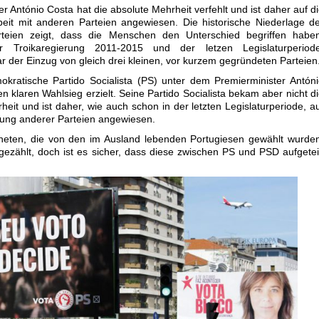
r António Costa hat die absolute Mehrheit verfehlt und ist daher auf d
it mit anderen Parteien angewiesen. Die historische Niederlage d
arteien zeigt, dass die Menschen den Unterschied begriffen haben
r Troikaregierung 2011-2015 und der letzen Legislaturperiode
r der Einzug von gleich drei kleinen, vor kurzem gegründeten Parteien
okratische Partido Socialista (PS) unter dem Premierminister Antón
n klaren Wahlsieg erzielt. Seine Partido Socialista bekam aber nicht d
heit und ist daher, wie auch schon in der letzten Legislaturperiode, a
zung anderer Parteien angewiesen.
neten, die von den im Ausland lebenden Portugiesen gewählt wurde
zählt, doch ist es sicher, dass diese zwischen PS und PSD aufgetei