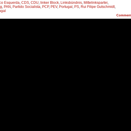
co Esquerda
,
CDS
,
CDU
,
linker Block
,
Linksbündnis
,
Mittelinkspartei
,
ng
,
PAN
,
Partido Socialista
,
PCP
,
PEV
,
Portugal
,
PS
,
Rui Filipe Gutschmidt
,
ugal
Commen