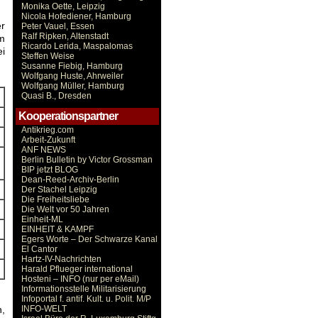
Monika Oette, Leipzig
Nicola Hofediener, Hamburg
er
Peter Vauel, Essen
Ralf Ripken, Altenstadt
um
Ricardo Lerida, Maspalomas
ei
Steffen Weise
Susanne Fiebig, Hamburg
Wolfgang Huste, Ahrweiler
Wolfgang Müller, Hamburg
Quasi B., Dresden
Kooperationspartner
Antikrieg.com
Arbeit-Zukunft
ANF NEWS
Berlin Bulletin by Victor Grossman
BIP jetzt BLOG
Dean-Reed-Archiv-Berlin
Der Stachel Leipzig
Die Freiheitsliebe
Die Welt vor 50 Jahren
Einheit-ML
EINHEIT & KAMPF
Egers Worte – Der Schwarze Kanal
El Cantor
Hartz-IV-Nachrichten
Harald Pflueger international
Hosteni – INFO (nur per eMail)
Informationsstelle Militarisierung
Infoportal f. antif. Kult. u. Polit. M/P
n,
INFO-WELT