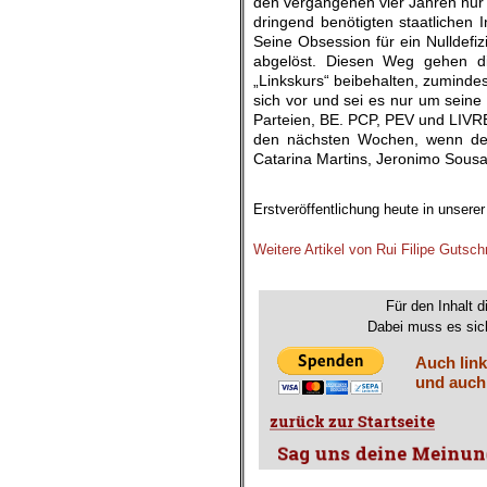
den vergangenen vier Jahren nur a
dringend benötigten staatlichen I
Seine Obsession für ein Nulldefi
abgelöst. Diesen Weg gehen di
„Linkskurs“ beibehalten, zuminde
sich vor und sei es nur um seine
Parteien, BE. PCP, PEV und LIVRE
den nächsten Wochen, wenn der 
Catarina Martins, Jeronimo Sousa 
.
Erstveröffentlichung heute in unsere
.
Weitere Artikel von Rui Filipe Gutsch
.
Für den Inhalt d
Dabei muss es sich
Auch link
und auch