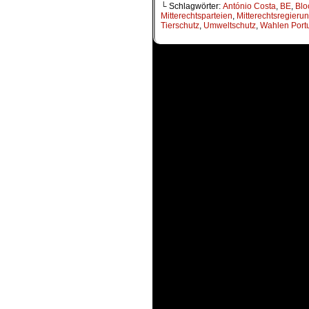
└ Schlagwörter:
António Costa
,
BE
,
Blo
Mitterechtsparteien
,
Mitterechtsregieru
Tierschutz
,
Umweltschutz
,
Wahlen Port