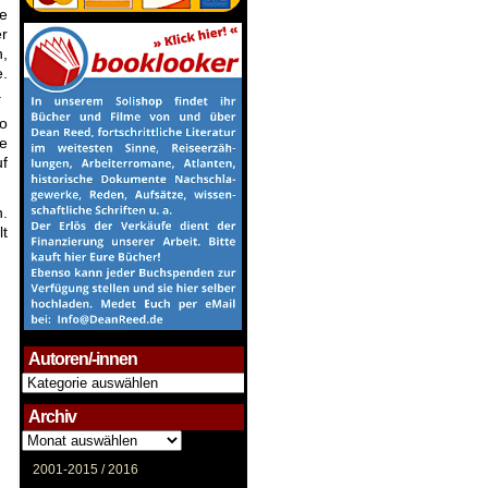
ie
er
,
.
.
io
ie
uf
n.
lt
Autoren/-innen
Autoren/-
innen
Archiv
Archiv
2001-2015 /
2016