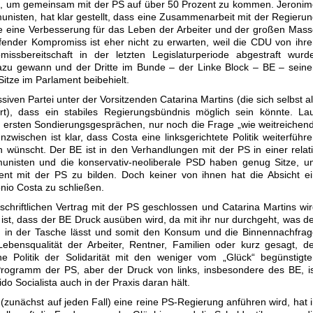
, um gemeinsam mit der PS auf über 50 Prozent zu kommen. Jeronim
nisten, hat klar gestellt, dass eine Zusammenarbeit mit der Regieru
ie eine Verbesserung für das Leben der Arbeiter und der großen Mas
ifender Kompromiss ist eher nicht zu erwarten, weil die CDU von ihr
ssbereitschaft in der letzten Legislaturperiode abgestraft wurde
azu gewann und der Dritte im Bunde – der Linke Block – BE – sein
itze im Parlament beibehielt.
ssiven Partei unter der Vorsitzenden Catarina Martins (die sich selbst a
ert), dass ein stabiles Regierungsbündnis möglich sein könnte. La
h ersten Sondierungsgesprächen, nur noch die Frage „wie weitreichen
wischen ist klar, dass Costa eine linksgerichtete Politik weiterführ
 wünscht. Der BE ist in den Verhandlungen mit der PS in einer relat
mmunisten und die konservativ-neoliberale PSD haben genug Sitze, 
ent mit der PS zu bilden. Doch keiner von ihnen hat die Absicht e
nio Costa zu schließen.
schriftlichen Vertrag mit der PS geschlossen und Catarina Martins wi
r ist, dass der BE Druck ausüben wird, da mit ihr nur durchgeht, was d
in der Tasche lässt und somit den Konsum und die Binnennachfrag
Lebensqualität der Arbeiter, Rentner, Familien oder kurz gesagt, d
e Politik der Solidarität mit den weniger vom „Glück“ begünstigt
rogramm der PS, aber der Druck von links, insbesondere des BE, i
do Socialista auch in der Praxis daran hält.
 (zunächst auf jeden Fall) eine reine PS-Regierung anführen wird, hat 