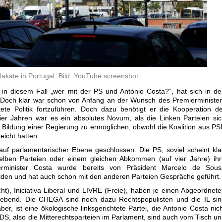
akate in Portugal. Bild: YouTube screenshot
in diesem Fall „wer mit der PS und António Costa?“, hat sich in d
rt. Doch klar war schon von Anfang an der Wunsch des Premierministe
htete Politik fortzuführen. Doch dazu benötigt er die Kooperation d
vier Jahren war es ein absolutes Novum, als die Linken Parteien si
Bildung einer Regierung zu ermöglichen, obwohl die Koalition aus P
icht hatten.
uf parlamentarischer Ebene geschlossen. Die PS, soviel scheint kla
selben Parteien oder einem gleichen Abkommen (auf vier Jahre) ih
erminister Costa wurde bereits von Präsident Marcelo de Sous
ilden und hat auch schon mit den anderen Parteien Gespräche geführt.
ht), Iniciativa Liberal und LIVRE (Freie), haben je einen Abgeordnet
gebend. Die CHEGA sind noch dazu Rechtspopulisten und die IL sin
er, ist eine ökologische linksgerichtete Partei, die Antonio Costa nic
DS, also die Mitterechtsparteien im Parlament, sind auch vom Tisch u