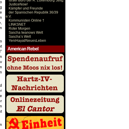
Israel Büro der R. Luxemburg Stiftg.
o
JusticeNow!
ng
Kämpfer und Freunde
se
der Spanischen Republik 36/39
e.V.
en
Kommunisten Online †
,
LINKSNET
en
Roter Morgen
Sascha Iwanows Welt
Sascha’s Welt
ls
YeniHayat/NeuesLeben
ut
American Rebel
d“
en
iv
um
in
rd
er
e
er
en
st
in