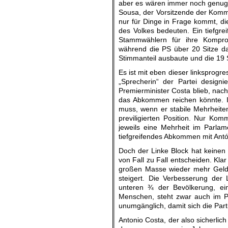
aber es wären immer noch genug
Sousa, der Vorsitzende der Kommu
nur für Dinge in Frage kommt, d
des Volkes bedeuten. Ein tiefgre
Stammwählern für ihre Kompromi
während die PS über 20 Sitze d
Stimmanteil ausbaute und die 19 S
Es ist mit eben dieser linksprogre
„Sprecherin“ der Partei designi
Premierminister Costa blieb, nac
das Abkommen reichen könnte. Inz
muss, wenn er stabile Mehrheiten
previligierten Position. Nur Ko
jeweils eine Mehrheit im Parlam
tiefgreifendes Abkommen mit Antó
Doch der Linke Block hat keinen 
von Fall zu Fall entscheiden. Kla
großen Masse wieder mehr Geld 
steigert. Die Verbesserung der 
unteren ¾ der Bevölkerung, ein
Menschen, steht zwar auch im P
unumgänglich, damit sich die Parti
Antonio Costa, der also sicherlich