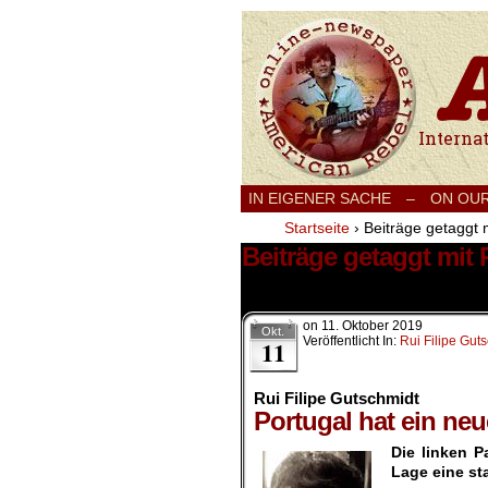
International
IN EIGENER SACHE
–
ON OU
Startseite
›
Beiträge getaggt 
Beiträge getaggt mit
1 Ergebnis.
on
11. Oktober 2019
Okt.
Veröffentlicht In:
Rui Filipe Gut
11
Rui Filipe Gutschmidt
Portugal hat ein ne
Die linken P
Lage eine st