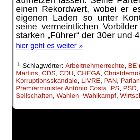
aufhetzen lassen. Seine Part
einen Rekordwert, wobei er es
eigenen Laden so unter Kont
seine vermeintlichen Vorbilde
starken „Führer“ der 30er und 
hier geht es weiter »
└ Schlagwörter:
Arbeitnehmerrechte
,
BE 
Martins
,
CDS
,
CDU
,
CHEGA
,
Christdemo
Korruptionsskandale
,
LIVRE
,
PAN
,
Parla
Premierminister António Costa
,
PS
,
PSD
Seilschaften
,
Wahlen
,
Wahlkampf
,
Wirts