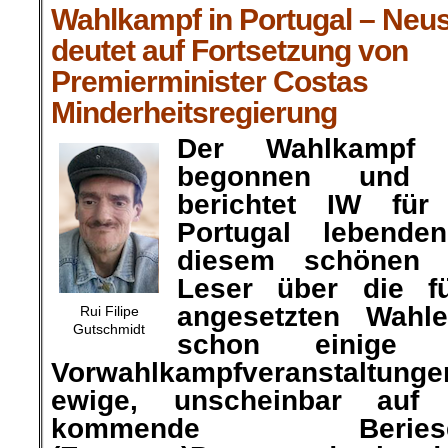
Wahlkampf in Portugal – Neu
deutet auf Fortsetzung von
Premierminister Costas
Minderheitsregierung
Der Wahlkampf 
begonnen und 
berichtet IW für
Portugal lebend
diesem schönen 
Leser über die f
angesetzten Wahl
Rui Filipe
Gutschmidt
schon einige 
Vorwahlkampfveranstaltunge
ewige, unscheinbar auf 
kommende Berie