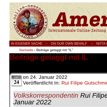
Internationale Onlinezeitung für Frieden
IN EIGENER SACHE
–
ON OUR OWN BEHALF –
NOTA
Startseite
›
Beiträge getaggt mit "IL"
Beiträge getaggt mit IL
1 Ergebnis.
on
24. Januar 2022
Jan.
24
Veröffentlicht In:
Rui Filipe Gutschmi
Volkskorrespondentin
Rui Filip
Januar 2022