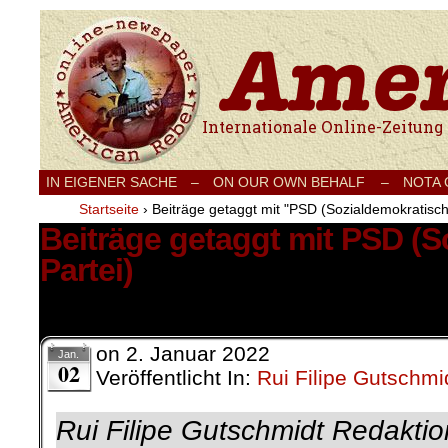
Internationale Onlinezeitung für Frieden
IN EIGENER SACHE
–
ON OUR OWN BEHALF –
NOTA
Startseite
›
Beiträge getaggt mit "PSD (Sozialdemokratisch
Beiträge getaggt mit PSD (
Partei)
1 Ergebnis.
on
2. Januar 2022
Jan.
02
Veröffentlicht In:
Rui Filipe Gutschmi
Rui Filipe Gutschmidt Redaktio