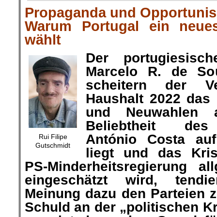
Propaganda und Opportuni
Warum Portugal ein neue
wählt
Der portugiesisch
Marcelo R. de S
scheitern der V
Haushalt 2022 das 
und Neuwahlen a
Beliebtheit des
António Costa auf
Rui Filipe
Gutschmidt
liegt und das Kr
PS-Minderheitsregierung al
eingeschätzt wird, tendie
Meinung dazu den Parteien z
Schuld an der „politischen K