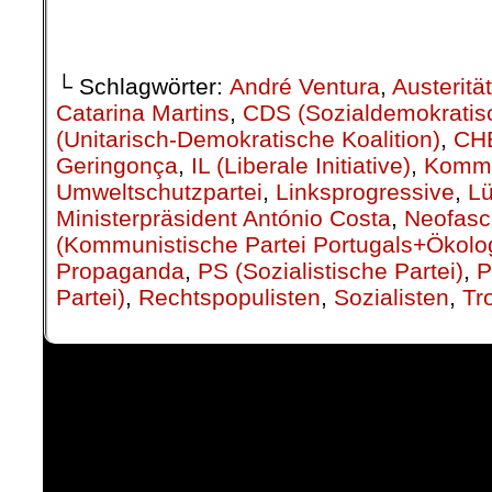
.
└ Schlagwörter:
André Ventura
,
Austerität
Catarina Martins
,
CDS (Sozialdemokratis
(Unitarisch-Demokratische Koalition)
,
CH
Geringonça
,
IL (Liberale Initiative)
,
Kommu
Umweltschutzpartei
,
Linksprogressive
,
L
Ministerpräsident António Costa
,
Neofasc
(Kommunistische Partei Portugals+Ökolog
Propaganda
,
PS (Sozialistische Partei)
,
P
Partei)
,
Rechtspopulisten
,
Sozialisten
,
Tr